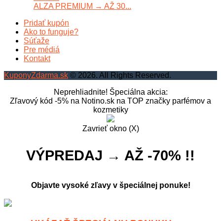
ALZA PREMIUM → AŽ 30...
Pridať kupón
Ako to funguje?
Súťaže
Pre médiá
Kontakt
KuponyZdarma.sk
© 2026. All Rights Reserved.
Neprehliadnite! Špeciálna akcia:
Zľavový kód -5% na Notino.sk na TOP značky parfémov a
kozmetiky
Zavrieť okno (X)
VÝPREDAJ → AŽ -70% !!
Objavte vysoké zľavy v špeciálnej ponuke!