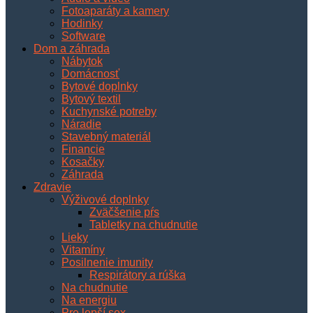
Fotoaparáty a kamery
Hodinky
Software
Dom a záhrada
Nábytok
Domácnosť
Bytové doplnky
Bytový textil
Kuchynské potreby
Náradie
Stavebný materiál
Financie
Kosačky
Záhrada
Zdravie
Výživové doplnky
Zväčšenie pŕs
Tabletky na chudnutie
Lieky
Vitamíny
Posilnenie imunity
Respirátory a rúška
Na chudnutie
Na energiu
Pre lepší sex