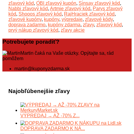
zľavový kód
,
OBI zľavový kupón
,
Sinsay zľavový kód
,
Nabbi zľavový kód
,
Artmie zľavový kód
,
Parys zľavový
kód
,
Shooos zľavový kód
,
RajHraciek zľavový kód
,
zľavové kupóny
,
kupóny
,
výpredaje
,
zľavové kódy
,
doprava zadarmo
,
kupóny zdarma
,
zľavy
,
zľavový kód
,
prvý nákup zľavový kód
,
zľavy akcie
Potrebujete poradiť?
Martin čaká na Vaše otázky. Opýtajte sa, rád
pomôžem
martin@kuponyzdarma.sk
Najobľúbenejšie zľavy
VÝPREDAJ → AŽ -70% Z...
DOPRAVA ZADARMO K NÁ...