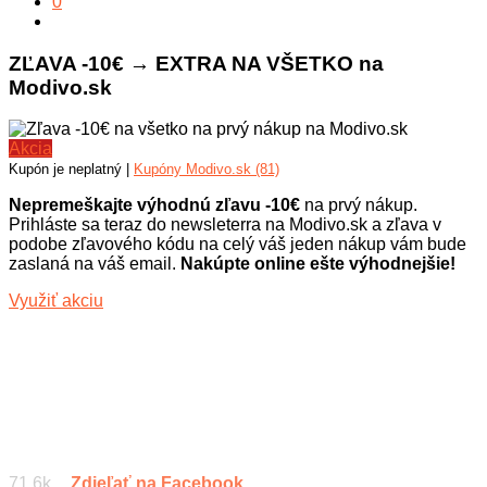
0
ZĽAVA -10€ → EXTRA NA VŠETKO na
Modivo.sk
Akcia
Kupón je neplatný |
Kupóny Modivo.sk (81)
Nepremeškajte výhodnú zľavu -10€
na prvý nákup.
Prihláste sa teraz do newsleterra na Modivo.sk a zľava v
podobe zľavového kódu na celý váš jeden nákup vám bude
zaslaná na váš email.
Nakúpte online ešte výhodnejšie!
Využiť akciu
71.6k
Zdieľať na Facebook