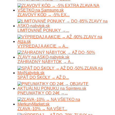
ZĽAVOVÝ KÓD → -5% EX...
LIMITOVANÉ PONUKY →...
VÝPREDAJ A AKCIE → A...
ZÁHRADNÝ NÁBYTOK → A...
SPÄŤ DO ŠKOLY → AŽ D...
PNEUMATIKY OD 24€ →...
ZĽAVA -10% → NA VŠET...