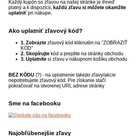
Každý kupón so zľavou na našej stránke je ihneď
platný a k dispozícii,
každú zľavu si môžete okamžite
uplatniť
pri nákupe.
Ako uplatniť zľavový kód?
1. Zobrazte
zľavový kód kliknutím na "ZOBRAZIŤ
KÓD"
2. Skopírujte
kód a prejdite na stránky obchodu
3. Uplatnite
si zľavu v nákupnom košíku obchodu
BEZ KÓDU
(?) - na uplatnenie takejto zľavy/akcie
nepotrebujete zľavový kód. Pre získanie stačí
pokračovať na otvorenej URL adrese stránky
Sme na facebooku
Najobľúbenejšie zľavy