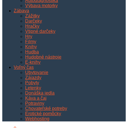
Autodiagnostika
Výbava motorky
Zábava
Zážitky
Darčeky
Hračky
Vtipné darčeky
Hry
Filmy
Knihy
Hudba
Hudobné nástroje
E-knihy
Voľný čas
Ubytovanie
Zájazdy
Pobyty
Letenky
Donáška jedla
Káva a čaj
Potraviny
Chovateľské potreby
Erotické pomôcky
Webhosting