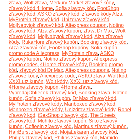
zľava
,
Wolt zľava
,
Merkury Market zľavové kódy
,
zľavový kód 4Home
,
Sofia zľavový kód
,
FootShop
zľavový kód
,
ASKO zľavový kód
,
zľavové kódy Alza
,
MyProtein zľavový kód
,
Unizdrav zľavový kód
,
MojNabytok zľavový kód
,
Aliexpress coupon
,
Notino
zľavový kód
,
Alza zľavový kupón
,
zľava Dr Max
,
Wolt
zľavový kód
,
MojNabytok zľavový kód
,
Alza zľavové
kódy
,
RukaHore zľavový kupón
,
Booking zľavový kód
,
Alza zľavový kód
,
FootShop kupóny
,
Sofia kupón
,
promo code Aliexpress
,
MyProtein zľava
,
ASKO
zľavový kupón
,
Notino zľavový kupón
,
Aliexpress
promo codes
,
4Home zľavové kódy
,
Booking promo
kód
,
zľavový kód Dr Max
,
Aliexpress coupons
,
Notino
zľavové kódy
,
Aliexpress code
,
ASKO zľava
,
Wolt kód
,
XXXLutz kupón
,
Wolt kódy
,
XXXLutz zľavový kód
,
4Home zľavový kupón
,
4Home zľava
,
VypredajObliecok zľavový kód
,
Booking zľava
,
Notino
kupón
,
Sofia zľavový kupón
,
Dr Max zľavový kód
,
MyProtein zľavové kódy
,
Manboxeo zľavový kód
,
Manboxeo zľavové kódy
,
Unizdrav zľavové kódy
,
Robel
zľavový kód
,
iSexShop zľavový kód
,
The Streets
zľavový kód
,
Mohito zľavový kupón
,
Siko zľavový
kupón
,
Coffeein zľavový kód
,
Martinus zľavový kupón
,
HairBurst zľavový kód
,
MojaLekaren zľavový kód
,
Philips zľavový kód
,
Philips zľavový kód
,
Mamido