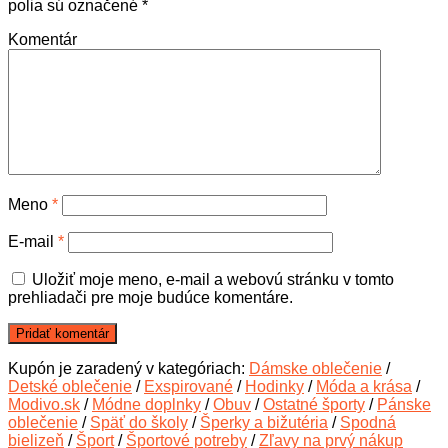
polia sú označené
*
Komentár
Meno
*
E-mail
*
Uložiť moje meno, e-mail a webovú stránku v tomto
prehliadači pre moje budúce komentáre.
Kupón je zaradený v kategóriach:
Dámske oblečenie
/
Detské oblečenie
/
Exspirované
/
Hodinky
/
Móda a krása
/
Modivo.sk
/
Módne doplnky
/
Obuv
/
Ostatné športy
/
Pánske
oblečenie
/
Späť do školy
/
Šperky a bižutéria
/
Spodná
bielizeň
/
Šport
/
Športové potreby
/
Zľavy na prvý nákup