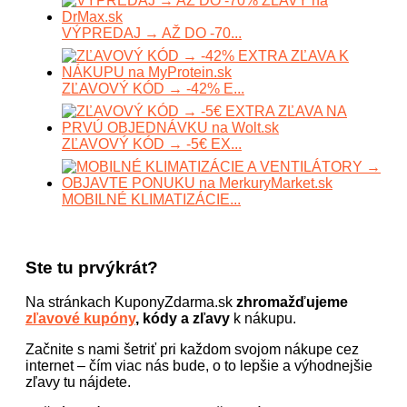
VÝPREDAJ → AŽ DO -70...
ZĽAVOVÝ KÓD → -42% E...
ZĽAVOVÝ KÓD → -5€ EX...
MOBILNÉ KLIMATIZÁCIE...
Ste tu prvýkrát?
Na stránkach KuponyZdarma.sk
zhromažďujeme
zľavové kupóny
, kódy a zľavy
k nákupu.
Začnite s nami šetriť pri každom svojom nákupe cez
internet – čím viac nás bude, o to lepšie a výhodnejšie
zľavy tu nájdete.