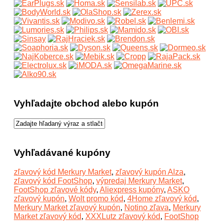
Vyhľadajte obchod alebo kupón
Vyhľadávané kupóny
zľavový kód Merkury Market
,
zľavový kupón Alza
,
zľavový kód FootShop
,
výpredaj Merkury Market
,
FootShop zľavové kódy
,
Aliexpress kupóny
,
ASKO
zľavový kupón
,
Wolt promo kód
,
4Home zľavový kód
,
Merkury Market zľavový kupón
,
Notino zľava
,
Merkury
Market zľavový kód
,
XXXLutz zľavový kód
,
FootShop