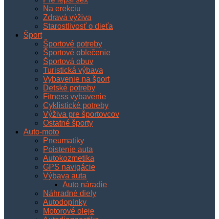
Na erekciu
Zdravá výživa
Starostlivosť o dieťa
Šport
Športové potreby
Športové oblečenie
Športová obuv
Turistická výbava
Vybavenie na šport
Detské potreby
Fitness vybavenie
Cyklistické potreby
Výživa pre športovcov
Ostatné športy
Auto-moto
Pneumatiky
Poistenie auta
Autokozmetika
GPS navigácie
Výbava auta
Auto náradie
Náhradné diely
Autodoplnky
Motorové oleje