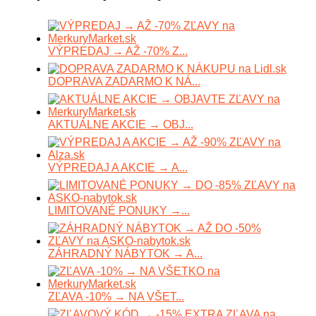
VÝPREDAJ → AŽ -70% Z...
DOPRAVA ZADARMO K NÁ...
AKTUÁLNE AKCIE → OBJ...
VÝPREDAJ A AKCIE → A...
LIMITOVANÉ PONUKY →...
ZÁHRADNÝ NÁBYTOK → A...
ZĽAVA -10% → NA VŠET...