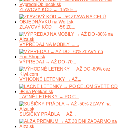
ZĽAVOVÝ KÓD → -15% E...
ZĽAVOVÝ KÓD → -5€ ZĽ...
VÝPREDAJ NA MOBILY →...
VÝPREDAJ → AŽ DO -70...
VÝHODNÉ LETENKY → AŽ...
LACNÉ LETENKY → PO C...
SUŠIČKY PRÁDLA → AŽ...