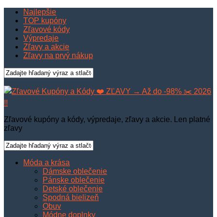
Najlepšie
TOP kupóny
Zľavové kódy
Výpredaje
Zľavy a akcie
Zľavy na prvý nákup
Zľavové kupóny a kódy, výpredaje, zľavy a akcie. Len platné
zľavy
Móda a krása
Dámske oblečenie
Pánske oblečenie
Detské oblečenie
Spodná bielizeň
Obuv
Módne doplnky