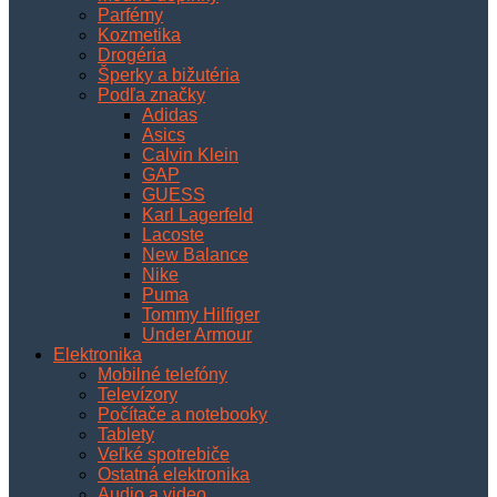
Parfémy
Kozmetika
Drogéria
Šperky a bižutéria
Podľa značky
Adidas
Asics
Calvin Klein
GAP
GUESS
Karl Lagerfeld
Lacoste
New Balance
Nike
Puma
Tommy Hilfiger
Under Armour
Elektronika
Mobilné telefóny
Televízory
Počítače a notebooky
Tablety
Veľké spotrebiče
Ostatná elektronika
Audio a video