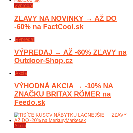
Výpredaj
ZĽAVY NA NOVINKY → AŽ DO
-60% na FactCool.sk
Výpredaj
VÝPREDAJ → AŽ -60% ZĽAVY na
Outdoor-Shop.cz
Akcia
VÝHODNÁ AKCIA → -10% NA
ZNAČKU BRITAX RÖMER na
Feedo.sk
Akcia