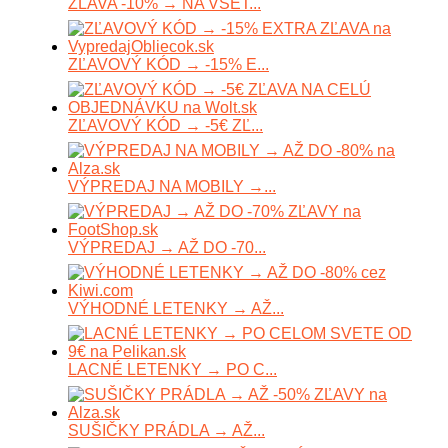
ZĽAVA -10% → NA VŠET...
ZĽAVOVÝ KÓD → -15% E...
ZĽAVOVÝ KÓD → -5€ ZĽ...
VÝPREDAJ NA MOBILY →...
VÝPREDAJ → AŽ DO -70...
VÝHODNÉ LETENKY → AŽ...
LACNÉ LETENKY → PO C...
SUŠIČKY PRÁDLA → AŽ...