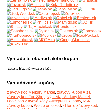
Vyhľadajte obchod alebo kupón
Vyhľadávané kupóny
zľavový kód Merkury Market
,
zľavový kupón Alza
,
zľavový kód FootShop
,
výpredaj Merkury Market
,
FootShop zľavové kódy
,
Aliexpress kupóny
,
ASKO
zľavový kupón
,
Wolt promo kód
,
4Home zľavový kód
,