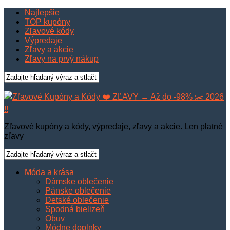
Najlepšie
TOP kupóny
Zľavové kódy
Výpredaje
Zľavy a akcie
Zľavy na prvý nákup
Zľavové kupóny a kódy, výpredaje, zľavy a akcie. Len platné
zľavy
Móda a krása
Dámske oblečenie
Pánske oblečenie
Detské oblečenie
Spodná bielizeň
Obuv
Módne doplnky