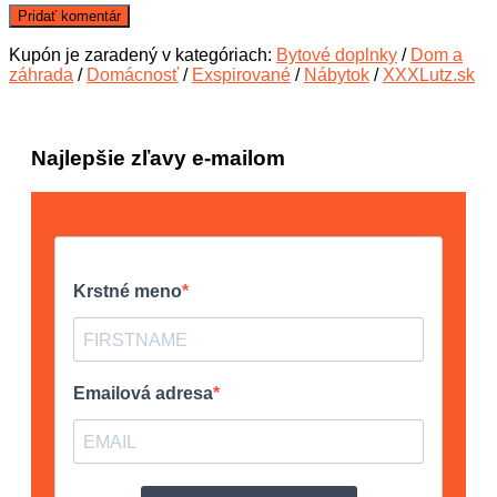
Kupón je zaradený v kategóriach:
Bytové doplnky
/
Dom a
záhrada
/
Domácnosť
/
Exspirované
/
Nábytok
/
XXXLutz.sk
Najlepšie zľavy e-mailom