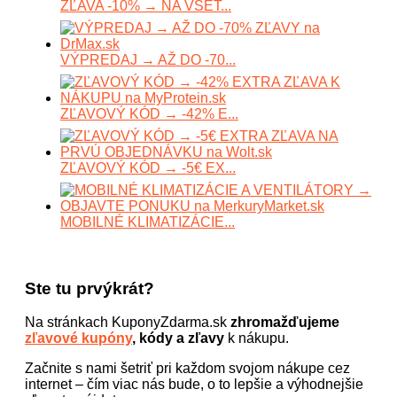
ZĽAVA -10% → NA VŠET...
VÝPREDAJ → AŽ DO -70...
ZĽAVOVÝ KÓD → -42% E...
ZĽAVOVÝ KÓD → -5€ EX...
MOBILNÉ KLIMATIZÁCIE...
Ste tu prvýkrát?
Na stránkach KuponyZdarma.sk
zhromažďujeme
zľavové kupóny
, kódy a zľavy
k nákupu.
Začnite s nami šetriť pri každom svojom nákupe cez
internet – čím viac nás bude, o to lepšie a výhodnejšie