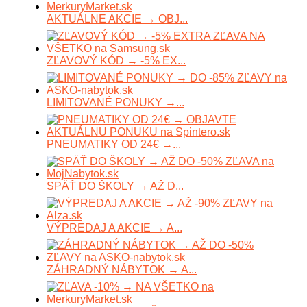
AKTUÁLNE AKCIE → OBJ...
ZĽAVOVÝ KÓD → -5% EX...
LIMITOVANÉ PONUKY →...
PNEUMATIKY OD 24€ →...
SPÄŤ DO ŠKOLY → AŽ D...
VÝPREDAJ A AKCIE → A...
ZÁHRADNÝ NÁBYTOK → A...