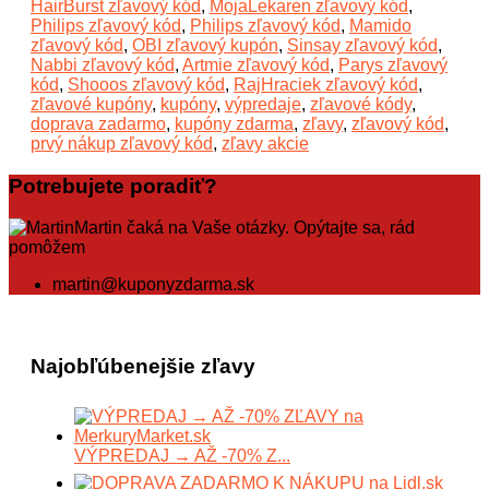
HairBurst zľavový kód
,
MojaLekaren zľavový kód
,
Philips zľavový kód
,
Philips zľavový kód
,
Mamido
zľavový kód
,
OBI zľavový kupón
,
Sinsay zľavový kód
,
Nabbi zľavový kód
,
Artmie zľavový kód
,
Parys zľavový
kód
,
Shooos zľavový kód
,
RajHraciek zľavový kód
,
zľavové kupóny
,
kupóny
,
výpredaje
,
zľavové kódy
,
doprava zadarmo
,
kupóny zdarma
,
zľavy
,
zľavový kód
,
prvý nákup zľavový kód
,
zľavy akcie
Potrebujete poradiť?
Martin čaká na Vaše otázky. Opýtajte sa, rád
pomôžem
martin@kuponyzdarma.sk
Najobľúbenejšie zľavy
VÝPREDAJ → AŽ -70% Z...