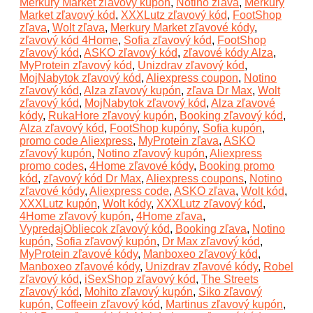
Merkury Market zľavový kupón
,
Notino zľava
,
Merkury
Market zľavový kód
,
XXXLutz zľavový kód
,
FootShop
zľava
,
Wolt zľava
,
Merkury Market zľavové kódy
,
zľavový kód 4Home
,
Sofia zľavový kód
,
FootShop
zľavový kód
,
ASKO zľavový kód
,
zľavové kódy Alza
,
MyProtein zľavový kód
,
Unizdrav zľavový kód
,
MojNabytok zľavový kód
,
Aliexpress coupon
,
Notino
zľavový kód
,
Alza zľavový kupón
,
zľava Dr Max
,
Wolt
zľavový kód
,
MojNabytok zľavový kód
,
Alza zľavové
kódy
,
RukaHore zľavový kupón
,
Booking zľavový kód
,
Alza zľavový kód
,
FootShop kupóny
,
Sofia kupón
,
promo code Aliexpress
,
MyProtein zľava
,
ASKO
zľavový kupón
,
Notino zľavový kupón
,
Aliexpress
promo codes
,
4Home zľavové kódy
,
Booking promo
kód
,
zľavový kód Dr Max
,
Aliexpress coupons
,
Notino
zľavové kódy
,
Aliexpress code
,
ASKO zľava
,
Wolt kód
,
XXXLutz kupón
,
Wolt kódy
,
XXXLutz zľavový kód
,
4Home zľavový kupón
,
4Home zľava
,
VypredajObliecok zľavový kód
,
Booking zľava
,
Notino
kupón
,
Sofia zľavový kupón
,
Dr Max zľavový kód
,
MyProtein zľavové kódy
,
Manboxeo zľavový kód
,
Manboxeo zľavové kódy
,
Unizdrav zľavové kódy
,
Robel
zľavový kód
,
iSexShop zľavový kód
,
The Streets
zľavový kód
,
Mohito zľavový kupón
,
Siko zľavový
kupón
,
Coffeein zľavový kód
,
Martinus zľavový kupón
,