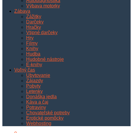
Autodiagnostika
Výbava motorky
Zábava
Zážitky
Darčeky
Hračky
Vtipné darčeky
Hry
Filmy
Knihy
Hudba
Hudobné nástroje
E-knihy
Voľný čas
Ubytovanie
Zájazdy
Pobyty
Letenky
Donáška jedla
Káva a čaj
Potraviny
Chovateľské potreby
Erotické pomôcky
Webhosting