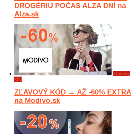
DROGÉRIU POČAS ALZA DNÍ na
Alza.sk
Zľavový
kód
ZĽAVOVÝ KÓD → AŽ -60% EXTRA
na Modivo.sk