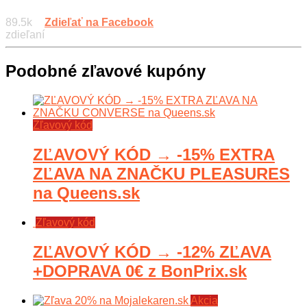
89.5k
Zdieľať na Facebook
zdieľaní
Podobné zľavové kupóny
Zľavový kód
ZĽAVOVÝ KÓD → -15% EXTRA
ZĽAVA NA ZNAČKU PLEASURES
na Queens.sk
Zľavový kód
ZĽAVOVÝ KÓD → -12% ZĽAVA
+DOPRAVA 0€ z BonPrix.sk
Akcia