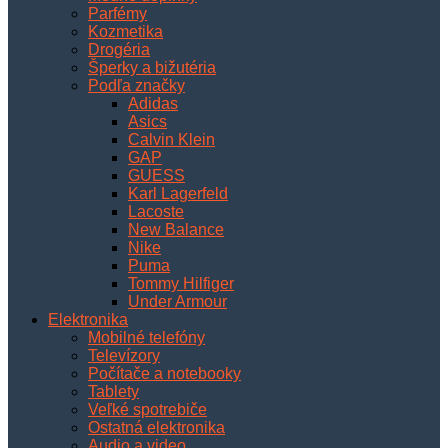
Parfémy
Kozmetika
Drogéria
Šperky a bižutéria
Podľa značky
Adidas
Asics
Calvin Klein
GAP
GUESS
Karl Lagerfeld
Lacoste
New Balance
Nike
Puma
Tommy Hilfiger
Under Armour
Elektronika
Mobilné telefóny
Televízory
Počítače a notebooky
Tablety
Veľké spotrebiče
Ostatná elektronika
Audio a video