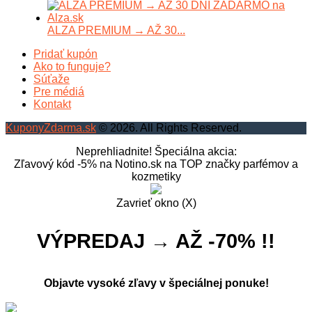
ALZA PREMIUM → AŽ 30...
Pridať kupón
Ako to funguje?
Súťaže
Pre médiá
Kontakt
KuponyZdarma.sk
© 2026. All Rights Reserved.
Neprehliadnite! Špeciálna akcia:
Zľavový kód -5% na Notino.sk na TOP značky parfémov a
kozmetiky
Zavrieť okno (X)
VÝPREDAJ → AŽ -70% !!
Objavte vysoké zľavy v špeciálnej ponuke!