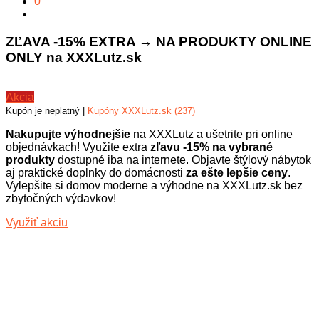
0
ZĽAVA -15% EXTRA → NA PRODUKTY ONLINE
ONLY na XXXLutz.sk
Akcia
Kupón je neplatný |
Kupóny XXXLutz.sk (237)
Nakupujte výhodnejšie
na XXXLutz a ušetrite pri online
objednávkach! Využite extra
zľavu -15% na vybrané
produkty
dostupné iba na internete. Objavte štýlový nábytok
aj praktické doplnky do domácnosti
za ešte lepšie ceny
.
Vylepšite si domov moderne a výhodne na XXXLutz.sk bez
zbytočných výdavkov!
Využiť akciu