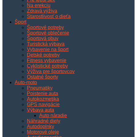
Na erekciu
Zdravá výživa
Starostlivosť o dieťa
Šport
Športové potreby
Športové oblečenie
Športová obuv
Turistická výbava
Vybavenie na šport
Detské potreby
Fitness vybavenie
Cyklistické potreby
Výživa pre športovcov
Ostatné športy
Auto-moto
Pneumatiky
Poistenie auta
Autokozmetika
GPS navigácie
Výbava auta
Auto náradie
Náhradné diely
Autodoplnky
Motorové oleje