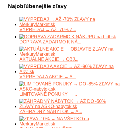
Najobľúbenejšie zľavy
VÝPREDAJ → AŽ -70% Z...
DOPRAVA ZADARMO K NÁ...
AKTUÁLNE AKCIE → OBJ...
VÝPREDAJ A AKCIE → A...
LIMITOVANÉ PONUKY →...
ZÁHRADNÝ NÁBYTOK → A...