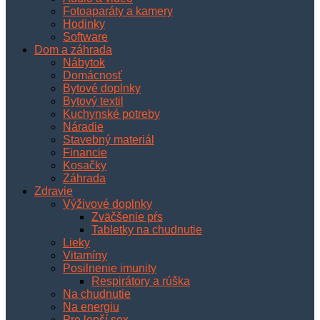
Fotoaparáty a kamery
Hodinky
Software
Dom a záhrada
Nábytok
Domácnosť
Bytové doplnky
Bytový textil
Kuchynské potreby
Náradie
Stavebný materiál
Financie
Kosačky
Záhrada
Zdravie
Výživové doplnky
Zväčšenie pŕs
Tabletky na chudnutie
Lieky
Vitamíny
Posilnenie imunity
Respirátory a rúška
Na chudnutie
Na energiu
Pre lepší sex