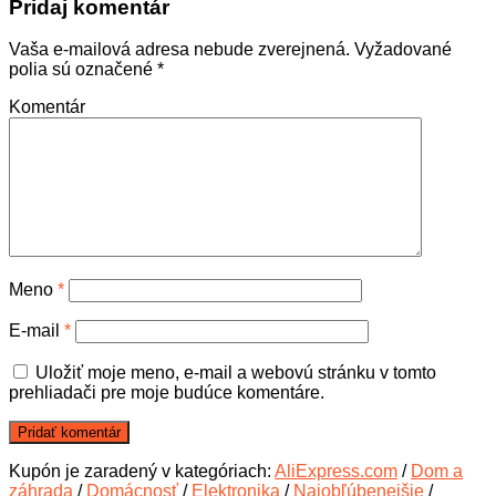
Pridaj komentár
Vaša e-mailová adresa nebude zverejnená.
Vyžadované
polia sú označené
*
Komentár
Meno
*
E-mail
*
Uložiť moje meno, e-mail a webovú stránku v tomto
prehliadači pre moje budúce komentáre.
Kupón je zaradený v kategóriach:
AliExpress.com
/
Dom a
záhrada
/
Domácnosť
/
Elektronika
/
Najobľúbenejšie
/