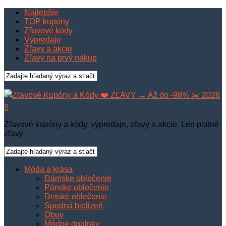
Najlepšie
TOP kupóny
Zľavové kódy
Výpredaje
Zľavy a akcie
Zľavy na prvý nákup
Zľavové kupóny a kódy, výpredaje, zľavy a akcie. Len platné
zľavy
Móda a krása
Dámske oblečenie
Pánske oblečenie
Detské oblečenie
Spodná bielizeň
Obuv
Módne doplnky