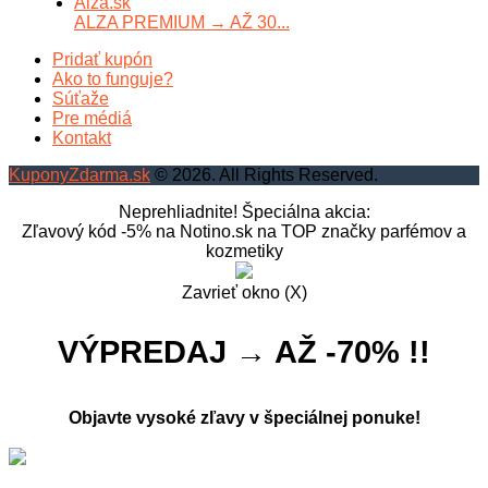
ALZA PREMIUM → AŽ 30...
Pridať kupón
Ako to funguje?
Súťaže
Pre médiá
Kontakt
KuponyZdarma.sk
© 2026. All Rights Reserved.
Neprehliadnite! Špeciálna akcia:
Zľavový kód -5% na Notino.sk na TOP značky parfémov a
kozmetiky
Zavrieť okno (X)
VÝPREDAJ → AŽ -70% !!
Objavte vysoké zľavy v špeciálnej ponuke!