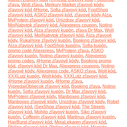
zľava
,
Wolt zľava
,
Merkury Market zľavové kódy
,
zľavový kód 4Home
,
Sofia zľavový kód
,
FootShop
zľavový kód
,
ASKO zľavový kód
,
zľavové kódy Alza
,
MyProtein zľavový kód
,
Unizdrav zľavový kód
,
MojNabytok zľavový kód
,
Aliexpress coupon
,
Notino
zľavový kód
,
Alza zľavový kupón
,
zľava Dr Max
,
Wolt
zľavový kód
,
MojNabytok zľavový kód
,
Alza zľavové
kódy
,
RukaHore zľavový kupón
,
Booking zľavový kód
,
Alza zľavový kód
,
FootShop kupóny
,
Sofia kupón
,
promo code Aliexpress
,
MyProtein zľava
,
ASKO
zľavový kupón
,
Notino zľavový kupón
,
Aliexpress
promo codes
,
4Home zľavové kódy
,
Booking promo
kód
,
zľavový kód Dr Max
,
Aliexpress coupons
,
Notino
zľavové kódy
,
Aliexpress code
,
ASKO zľava
,
Wolt kód
,
XXXLutz kupón
,
Wolt kódy
,
XXXLutz zľavový kód
,
4Home zľavový kupón
,
4Home zľava
,
VypredajObliecok zľavový kód
,
Booking zľava
,
Notino
kupón
,
Sofia zľavový kupón
,
Dr Max zľavový kód
,
MyProtein zľavové kódy
,
Manboxeo zľavový kód
,
Manboxeo zľavové kódy
,
Unizdrav zľavové kódy
,
Robel
zľavový kód
,
iSexShop zľavový kód
,
The Streets
zľavový kód
,
Mohito zľavový kupón
,
Siko zľavový
kupón
,
Coffeein zľavový kód
,
Martinus zľavový kupón
,
HairBurst zľavový kód
,
MojaLekaren zľavový kód
,