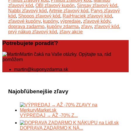
Philips zľavový kód
,
Philips zľavový kód
,
Mamido
zľavový kód
,
OBI zľavový kupón
,
Sinsay zľavový kód
,
Nabbi zľavový kód
,
Artmie zľavový kód
,
Parys zľavový
kód
,
Shooos zľavový kód
,
RajHraciek zľavový kód
,
zľavové kupóny
,
kupóny
,
výpredaje
,
zľavové kódy
,
doprava zadarmo
,
kupóny zdarma
,
zľavy
,
zľavový kód
,
prvý nákup zľavový kód
,
zľavy akcie
Potrebujete poradiť?
Martin čaká na Vaše otázky. Opýtajte sa, rád
pomôžem
martin@kuponyzdarma.sk
Najobľúbenejšie zľavy
VÝPREDAJ → AŽ -70% Z...
DOPRAVA ZADARMO K NÁ...