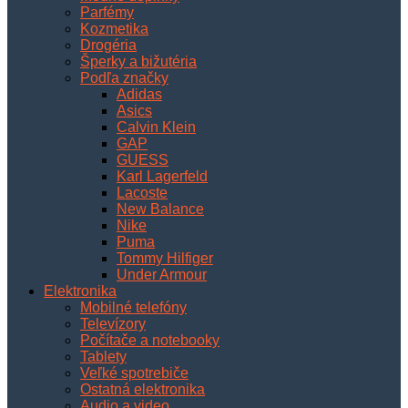
Parfémy
Kozmetika
Drogéria
Šperky a bižutéria
Podľa značky
Adidas
Asics
Calvin Klein
GAP
GUESS
Karl Lagerfeld
Lacoste
New Balance
Nike
Puma
Tommy Hilfiger
Under Armour
Elektronika
Mobilné telefóny
Televízory
Počítače a notebooky
Tablety
Veľké spotrebiče
Ostatná elektronika
Audio a video