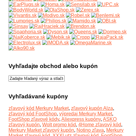
Vyhľadajte obchod alebo kupón
Vyhľadávané kupóny
zľavový kód Merkury Market
,
zľavový kupón Alza
,
zľavový kód FootShop
,
výpredaj Merkury Market
,
FootShop zľavové kódy
,
Aliexpress kupóny
,
ASKO
zľavový kupón
,
Wolt promo kód
,
4Home zľavový kód
,
Merkury Market zľavový kupón
,
Notino zľava
,
Merkury
Market zľavový kód
,
XXXLutz zľavový kód
,
FootShop