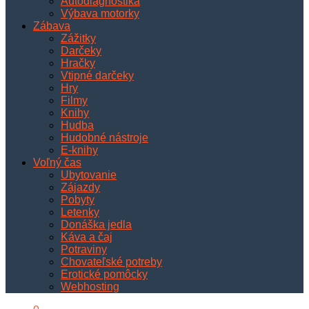
Autodiagnostika
Výbava motorky
Zábava
Zážitky
Darčeky
Hračky
Vtipné darčeky
Hry
Filmy
Knihy
Hudba
Hudobné nástroje
E-knihy
Voľný čas
Ubytovanie
Zájazdy
Pobyty
Letenky
Donáška jedla
Káva a čaj
Potraviny
Chovateľské potreby
Erotické pomôcky
Webhosting