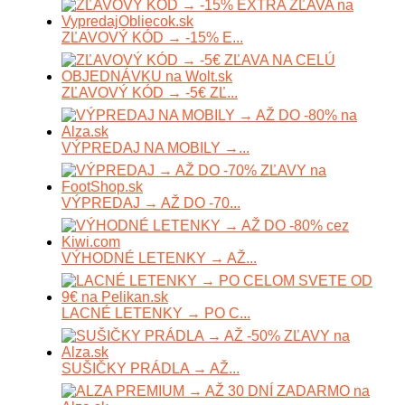
ZĽAVOVÝ KÓD → -15% E...
ZĽAVOVÝ KÓD → -5€ ZĽ...
VÝPREDAJ NA MOBILY →...
VÝPREDAJ → AŽ DO -70...
VÝHODNÉ LETENKY → AŽ...
LACNÉ LETENKY → PO C...
SUŠIČKY PRÁDLA → AŽ...