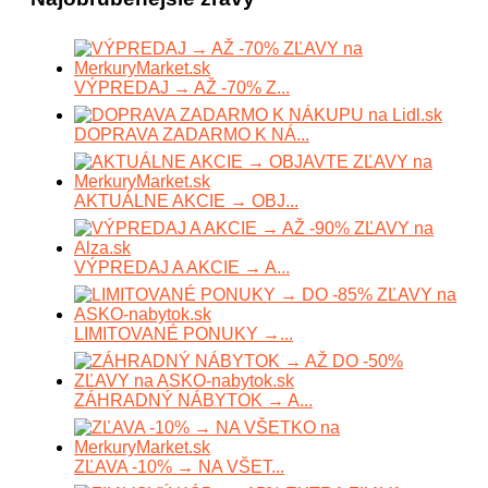
VÝPREDAJ → AŽ -70% Z...
DOPRAVA ZADARMO K NÁ...
AKTUÁLNE AKCIE → OBJ...
VÝPREDAJ A AKCIE → A...
LIMITOVANÉ PONUKY →...
ZÁHRADNÝ NÁBYTOK → A...
ZĽAVA -10% → NA VŠET...