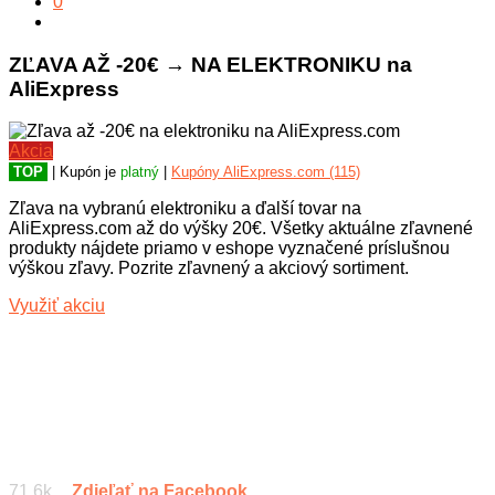
0
ZĽAVA AŽ -20€ → NA ELEKTRONIKU na
AliExpress
Akcia
TOP
| Kupón je
platný
|
Kupóny AliExpress.com (115)
Zľava na vybranú elektroniku a ďalší tovar na
AliExpress.com až do výšky 20€. Všetky aktuálne zľavnené
produkty nájdete priamo v eshope vyznačené príslušnou
výškou zľavy. Pozrite zľavnený a akciový sortiment.
Využiť akciu
71.6k
Zdieľať na Facebook