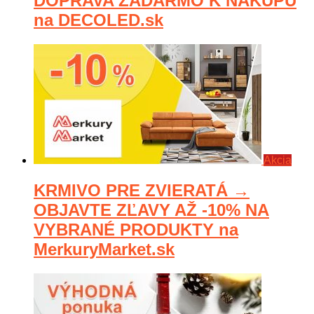
DOPRAVA ZADARMO K NÁKUPU
na DECOLED.sk
Akcia
KRMIVO PRE ZVIERATÁ →
OBJAVTE ZĽAVY AŽ -10% NA
VYBRANÉ PRODUKTY na
MerkuryMarket.sk