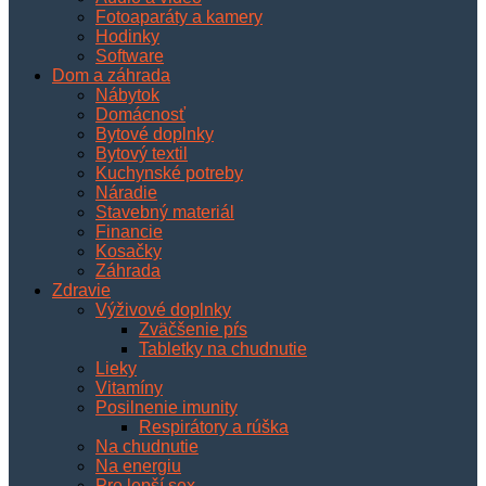
Fotoaparáty a kamery
Hodinky
Software
Dom a záhrada
Nábytok
Domácnosť
Bytové doplnky
Bytový textil
Kuchynské potreby
Náradie
Stavebný materiál
Financie
Kosačky
Záhrada
Zdravie
Výživové doplnky
Zväčšenie pŕs
Tabletky na chudnutie
Lieky
Vitamíny
Posilnenie imunity
Respirátory a rúška
Na chudnutie
Na energiu
Pre lepší sex