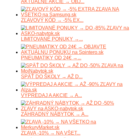
AKTUÁLNE AKCIE → OBJ...
ZĽAVOVÝ KÓD → -5% EX...
LIMITOVANÉ PONUKY →...
PNEUMATIKY OD 24€ →...
SPÄŤ DO ŠKOLY → AŽ D...
VÝPREDAJ A AKCIE → A...
ZÁHRADNÝ NÁBYTOK → A...
ZĽAVA -10% → NA VŠET...