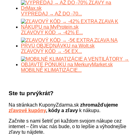
VÝPREDAJ → AŽ DO -70...
ZĽAVOVÝ KÓD → -42% E...
ZĽAVOVÝ KÓD → -5€ EX...
MOBILNÉ KLIMATIZÁCIE...
Ste tu prvýkrát?
Na stránkach KuponyZdarma.sk
zhromažďujeme
zľavové kupóny
, kódy a zľavy
k nákupu.
Začnite s nami šetriť pri každom svojom nákupe cez
internet – čím viac nás bude, o to lepšie a výhodnejšie
zľavy tu nájdete.