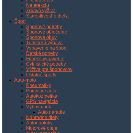
Na erekciu
Zdravá výživa
Starostlivosť o dieťa
Šport
Športové potreby
Športové oblečenie
Športová obuv
Turistická výbava
Vybavenie na šport
Detské potreby
Fitness vybavenie
Cyklistické potreby
Výživa pre športovcov
Ostatné športy
Auto-moto
Pneumatiky
Poistenie auta
Autokozmetika
GPS navigácie
Výbava auta
Auto náradie
Náhradné diely
Autodoplnky
Motorové oleje