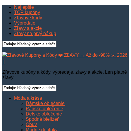
Najlepšie
TOP kupóny
Zľavové kódy
Výpredaje
Zľavy a akcie
Zľavy na prvý nákup
Zľavové kupóny a kódy, výpredaje, zľavy a akcie. Len platné
zľavy
Móda a krása
Dámske oblečenie
Pánske oblečenie
Detské oblečenie
Spodná bielizeň
Obuv
Módne doplnky