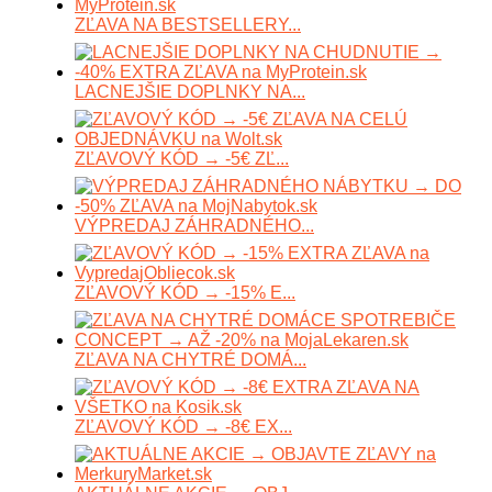
ZĽAVA NA BESTSELLERY...
LACNEJŠIE DOPLNKY NA...
ZĽAVOVÝ KÓD → -5€ ZĽ...
VÝPREDAJ ZÁHRADNÉHO...
ZĽAVOVÝ KÓD → -15% E...
ZĽAVA NA CHYTRÉ DOMÁ...
ZĽAVOVÝ KÓD → -8€ EX...