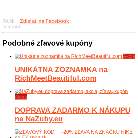
89.5k
Zdieľať na Facebook
zdieľaní
Podobné zľavové kupóny
Akcia
UNIKÁTNA ZOZNAMKA na
RichMeetBeautiful.com
Akcia
DOPRAVA ZADARMO K NÁKUPU
na NaZuby.eu