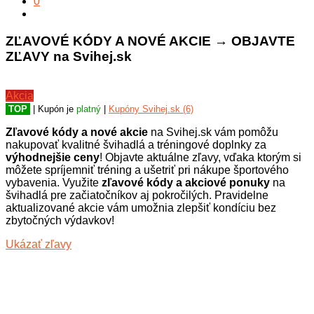
0
ZĽAVOVÉ KÓDY A NOVÉ AKCIE → OBJAVTE
ZĽAVY na Svihej.sk
Akcia
TOP
| Kupón je
platný
|
Kupóny Svihej.sk (6)
Zľavové kódy a nové akcie
na Svihej.sk vám pomôžu
nakupovať kvalitné švihadlá a tréningové doplnky za
výhodnejšie ceny
! Objavte aktuálne zľavy, vďaka ktorým si
môžete spríjemniť tréning a ušetriť pri nákupe športového
vybavenia. Využite
zľavové kódy a akciové ponuky
na
švihadlá pre začiatočníkov aj pokročilých. Pravidelne
aktualizované akcie vám umožnia zlepšiť kondíciu bez
zbytočných výdavkov!
Ukázať zľavy