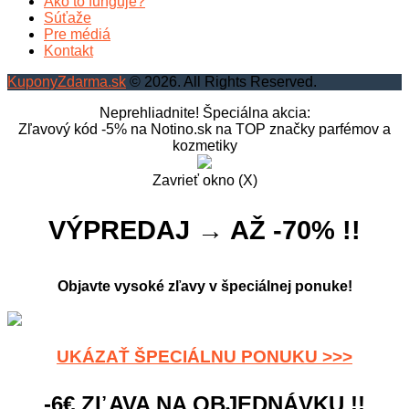
Ako to funguje?
Súťaže
Pre médiá
Kontakt
KuponyZdarma.sk
© 2026. All Rights Reserved.
Neprehliadnite! Špeciálna akcia:
Zľavový kód -5% na Notino.sk na TOP značky parfémov a
kozmetiky
Zavrieť okno (X)
VÝPREDAJ → AŽ -70% !!
Objavte vysoké zľavy v špeciálnej ponuke!
UKÁZAŤ ŠPECIÁLNU PONUKU >>>
-6€ ZĽAVA NA OBJEDNÁVKU !!