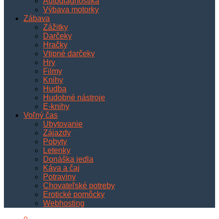
Autodiagnostika
Výbava motorky
Zábava
Zážitky
Darčeky
Hračky
Vtipné darčeky
Hry
Filmy
Knihy
Hudba
Hudobné nástroje
E-knihy
Voľný čas
Ubytovanie
Zájazdy
Pobyty
Letenky
Donáška jedla
Káva a čaj
Potraviny
Chovateľské potreby
Erotické pomôcky
Webhosting