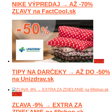
NIKE VÝPREDAJ → AŽ -70%
ZĽAVY na FactCool.sk
Akcia
TIPY NA DARČEKY → AŽ DO -50%
na Unizdrav.sk
Akcia
ZĽAVA -9% → EXTRA ZA
ZDIEĽANIE na 69shop.sk