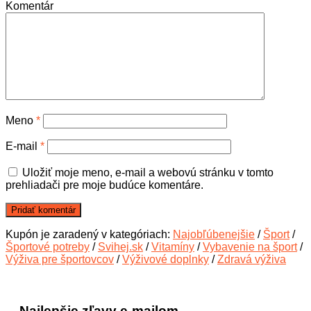
Komentár
Meno
*
E-mail
*
Uložiť moje meno, e-mail a webovú stránku v tomto
prehliadači pre moje budúce komentáre.
Kupón je zaradený v kategóriach:
Najobľúbenejšie
/
Šport
/
Športové potreby
/
Svihej.sk
/
Vitamíny
/
Vybavenie na šport
/
Výživa pre športovcov
/
Výživové doplnky
/
Zdravá výživa
Najlepšie zľavy e-mailom