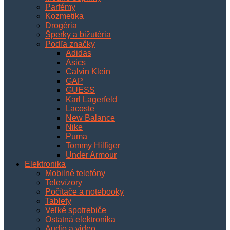
Parfémy
Kozmetika
Drogéria
Šperky a bižutéria
Podľa značky
Adidas
Asics
Calvin Klein
GAP
GUESS
Karl Lagerfeld
Lacoste
New Balance
Nike
Puma
Tommy Hilfiger
Under Armour
Elektronika
Mobilné telefóny
Televízory
Počítače a notebooky
Tablety
Veľké spotrebiče
Ostatná elektronika
Audio a video