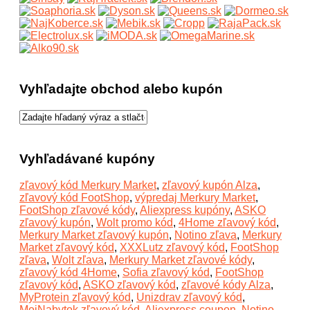
Vyhľadajte obchod alebo kupón
Vyhľadávané kupóny
zľavový kód Merkury Market
,
zľavový kupón Alza
,
zľavový kód FootShop
,
výpredaj Merkury Market
,
FootShop zľavové kódy
,
Aliexpress kupóny
,
ASKO
zľavový kupón
,
Wolt promo kód
,
4Home zľavový kód
,
Merkury Market zľavový kupón
,
Notino zľava
,
Merkury
Market zľavový kód
,
XXXLutz zľavový kód
,
FootShop
zľava
,
Wolt zľava
,
Merkury Market zľavové kódy
,
zľavový kód 4Home
,
Sofia zľavový kód
,
FootShop
zľavový kód
,
ASKO zľavový kód
,
zľavové kódy Alza
,
MyProtein zľavový kód
,
Unizdrav zľavový kód
,
MojNabytok zľavový kód
,
Aliexpress coupon
,
Notino