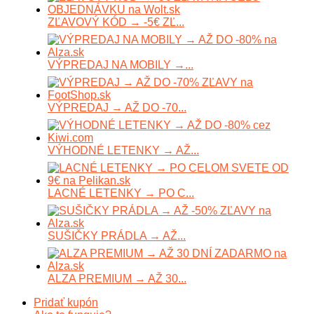
ZĽAVOVÝ KÓD → -5€ ZĽ...
VÝPREDAJ NA MOBILY →...
VÝPREDAJ → AŽ DO -70...
VÝHODNÉ LETENKY → AŽ...
LACNÉ LETENKY → PO C...
SUŠIČKY PRÁDLA → AŽ...
ALZA PREMIUM → AŽ 30...
Pridať kupón