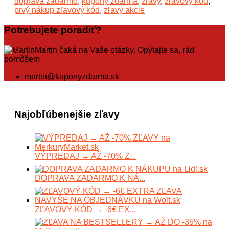
doprava zadarmo
,
kupóny zdarma
,
zľavy
,
zľavový kód
,
prvý nákup zľavový kód
,
zľavy akcie
Potrebujete poradiť?
Martin čaká na Vaše otázky. Opýtajte sa, rád
pomôžem
martin@kuponyzdarma.sk
Najobľúbenejšie zľavy
VÝPREDAJ → AŽ -70% Z...
DOPRAVA ZADARMO K NÁ...
ZĽAVOVÝ KÓD → -6€ EX...