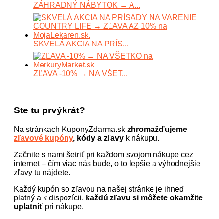
ZÁHRADNÝ NÁBYTOK → A...
SKVELÁ AKCIA NA PRÍS...
ZĽAVA -10% → NA VŠET...
Ste tu prvýkrát?
Na stránkach KuponyZdarma.sk
zhromažďujeme
zľavové kupóny
, kódy a zľavy
k nákupu.
Začnite s nami šetriť pri každom svojom nákupe cez
internet – čím viac nás bude, o to lepšie a výhodnejšie
zľavy tu nájdete.
Každý kupón so zľavou na našej stránke je ihneď
platný a k dispozícii,
každú zľavu si môžete okamžite
uplatniť
pri nákupe.