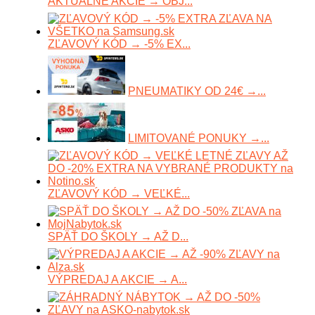
AKTUÁLNE AKCIE → OBJ...
ZĽAVOVÝ KÓD → -5% EX...
PNEUMATIKY OD 24€ →...
LIMITOVANÉ PONUKY →...
ZĽAVOVÝ KÓD → VEĽKÉ...
SPÄŤ DO ŠKOLY → AŽ D...
VÝPREDAJ A AKCIE → A...