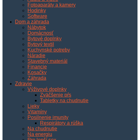
Fotoaparáty a kamery
Hodinky
Software
Dom a záhrada
Nábytok
Domácnosť
Bytové doplnky
Bytový textil
Kuchynské potreby
Náradie
Stavebný materiál
Financie
Kosačky
Záhrada
Zdravie
Výživové doplnky
Zväčšenie pŕs
Tabletky na chudnutie
Lieky
Vitamíny
Posilnenie imunity
Respirátory a rúška
Na chudnutie
Na energiu
Pre lepší sex