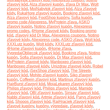
zľavový kód
,
Alza zľavový kupón
,
zľava Dr Max
,
Wolt
zľavový kód
,
MojNabytok zľavový kód
,
Alza zľavové
kódy
,
RukaHore zľavový kupón
,
Booking zľavový kód
,
Alza zľavový kód
,
FootShop kupóny
,
Sofia kupón
,
promo code Aliexpress
,
MyProtein zľava
,
ASKO
zľavový kupón
,
Notino zľavový kupón
,
Aliexpress
promo codes
,
4Home zľavové kódy
,
Booking promo
kód
,
zľavový kód Dr Max
,
Aliexpress coupons
,
Notino
zľavové kódy
,
Aliexpress code
,
ASKO zľava
,
Wolt kód
,
XXXLutz kupón
,
Wolt kódy
,
XXXLutz zľavový kód
,
4Home zľavový kupón
,
4Home zľava
,
VypredajObliecok zľavový kód
,
Booking zľava
,
Notino
kupón
,
Sofia zľavový kupón
,
Dr Max zľavový kód
,
MyProtein zľavové kódy
,
Manboxeo zľavový kód
,
Manboxeo zľavové kódy
,
Unizdrav zľavové kódy
,
Robel
zľavový kód
,
iSexShop zľavový kód
,
The Streets
zľavový kód
,
Mohito zľavový kupón
,
Siko zľavový
kupón
,
Coffeein zľavový kód
,
Martinus zľavový kupón
,
HairBurst zľavový kód
,
MojaLekaren zľavový kód
,
Philips zľavový kód
,
Philips zľavový kód
,
Mamido
zľavový kód
,
OBI zľavový kupón
,
Sinsay zľavový kód
,
Nabbi zľavový kód
,
Artmie zľavový kód
,
Parys zľavový
kód
,
Shooos zľavový kód
,
RajHraciek zľavový kód
,
zľavové kupóny
,
kupóny
,
výpredaje
,
zľavové kódy
,