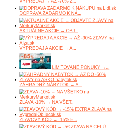
VÝPREDAJ → AŽ -70% Z...
DOPRAVA ZADARMO K NÁ...
AKTUÁLNE AKCIE → OBJ...
VÝPREDAJ A AKCIE → A...
LIMITOVANÉ PONUKY →...
ZÁHRADNÝ NÁBYTOK → A...
ZĽAVA -10% → NA VŠET...
ZĽAVOVÝ KÓD → -15% E...