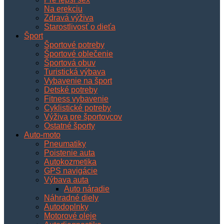
Na erekciu
Zdravá výživa
Starostlivosť o dieťa
Šport
Športové potreby
Športové oblečenie
Športová obuv
Turistická výbava
Vybavenie na šport
Detské potreby
Fitness vybavenie
Cyklistické potreby
Výživa pre športovcov
Ostatné športy
Auto-moto
Pneumatiky
Poistenie auta
Autokozmetika
GPS navigácie
Výbava auta
Auto náradie
Náhradné diely
Autodoplnky
Motorové oleje