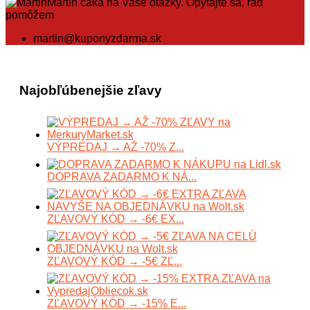
Martin čaká na Vaše otázky. Opýtajte sa, rád
pomôžem
martin@kuponyzdarma.sk
Najobľúbenejšie zľavy
VÝPREDAJ → AŽ -70% Z...
DOPRAVA ZADARMO K NÁ...
ZĽAVOVÝ KÓD → -6€ EX...
ZĽAVOVÝ KÓD → -5€ ZĽ...
ZĽAVOVÝ KÓD → -15% E...