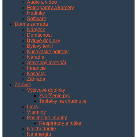
Audio a video
Fotoaparáty a kamery
Hodinky
Software
Dom a záhrada
Nábytok
Domácnosť
Bytové doplnky
Bytový textil
Kuchynské potreby
Náradie
Stavebný materiál
Financie
Kosačky
Záhrada
Zdravie
Výživové doplnky
Zväčšenie pŕs
Tabletky na chudnutie
Lieky
Vitamíny
Posilnenie imunity
Respirátory a rúška
Na chudnutie
Na energiu