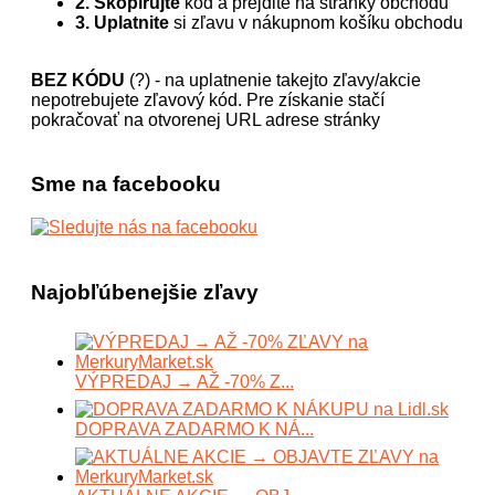
2. Skopírujte
kód a prejdite na stránky obchodu
3. Uplatnite
si zľavu v nákupnom košíku obchodu
BEZ KÓDU
(?) - na uplatnenie takejto zľavy/akcie
nepotrebujete zľavový kód. Pre získanie stačí
pokračovať na otvorenej URL adrese stránky
Sme na facebooku
Najobľúbenejšie zľavy
VÝPREDAJ → AŽ -70% Z...
DOPRAVA ZADARMO K NÁ...