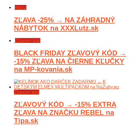
Akcia
ZĽAVA -25% → NA ZÁHRADNÝ
NÁBYTOK na XXXLutz.sk
Zľavový kód
BLACK FRIDAY ZĽAVOVÝ KÓD →
-15% ZĽAVA NA ČIERNE KĽUČKY
na MP-kovania.sk
Zľavový kód
ZĽAVOVÝ KÓD → -15% EXTRA
ZĽAVA NA ZNAČKU REBEL na
Tipa.sk