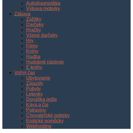
Autodiagnostika
Výbava motorky
Zábava
Zážitky
Darčeky
Hračky
Vtipné darčeky
Hry
Filmy
Knihy
Hudba
Hudobné nástroje
E-knihy
Voľný čas
Ubytovanie
Zájazdy
Pobyty
Letenky
Donáška jedla
Káva a čaj
Potraviny
Chovateľské potreby
Erotické pomôcky
Webhosting