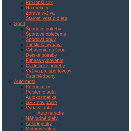
Pre lepší sex
Na erekciu
Zdravá výživa
Starostlivosť o dieťa
Šport
Športové potreby
Športové oblečenie
Športová obuv
Turistická výbava
Vybavenie na šport
Detské potreby
Fitness vybavenie
Cyklistické potreby
Výživa pre športovcov
Ostatné športy
Auto-moto
Pneumatiky
Poistenie auta
Autokozmetika
GPS navigácie
Výbava auta
Auto náradie
Náhradné diely
Autodoplnky
Motorové oleje