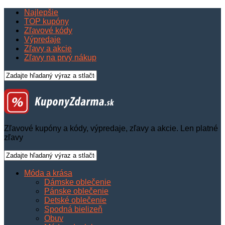
Najlepšie
TOP kupóny
Zľavové kódy
Výpredaje
Zľavy a akcie
Zľavy na prvý nákup
Zľavové kupóny a kódy, výpredaje, zľavy a akcie. Len platné
zľavy
Móda a krása
Dámske oblečenie
Pánske oblečenie
Detské oblečenie
Spodná bielizeň
Obuv