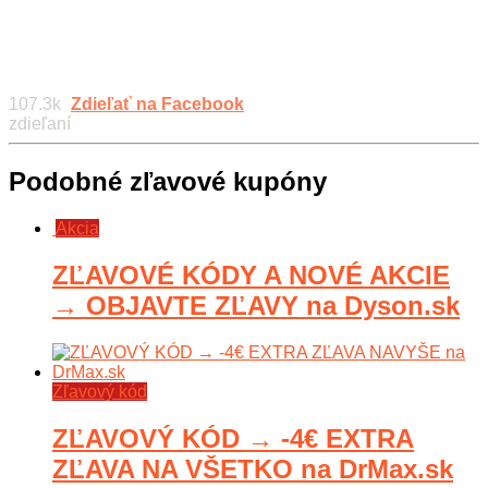
107.3k
Zdieľať na Facebook
zdieľaní
Podobné zľavové kupóny
Akcia
ZĽAVOVÉ KÓDY A NOVÉ AKCIE
→ OBJAVTE ZĽAVY na Dyson.sk
Zľavový kód
ZĽAVOVÝ KÓD → -4€ EXTRA
ZĽAVA NA VŠETKO na DrMax.sk