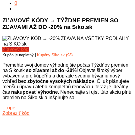
0
ZĽAVOVÉ KÓDY → TÝŽDNE PREMIEN SO
ZĽAVAMI AŽ DO -20% na Siko.sk
Zľavový kód
Kupón je neplatný |
Kupóny Siko.sk (98)
Premeňte svoj domov výhodnejšie počas Týždňov premien
na Siko.sk
so zľavami až do -20%
! Objavte široký výber
vybavenia pre kúpeľňu a doprajte svojmu bývaniu nový
vzhľad
bez zbytočne vysokých nákladov
. Či už plánujete
menšiu úpravu alebo kompletnú renováciu, teraz je ideálny
čas
nakupovať výhodne
. Nenechajte si ujsť túto akciu plnú
premien na Siko.sk a inšpirujte sa!
…ope
Zobraziť kód