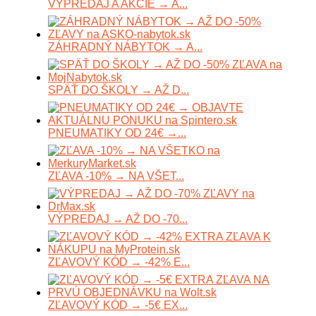
VÝPREDAJ A AKCIE → A...
ZÁHRADNÝ NÁBYTOK → A...
SPÄŤ DO ŠKOLY → AŽ D...
PNEUMATIKY OD 24€ →...
ZĽAVA -10% → NA VŠET...
VÝPREDAJ → AŽ DO -70...
ZĽAVOVÝ KÓD → -42% E...
ZĽAVOVÝ KÓD → -5€ EX...