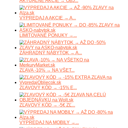
AKTUÁLNE AKCIE → OBJ...
VÝPREDAJ A AKCIE → A...
LIMITOVANÉ PONUKY →...
ZÁHRADNÝ NÁBYTOK → A...
ZĽAVA -10% → NA VŠET...
ZĽAVOVÝ KÓD → -15% E...
ZĽAVOVÝ KÓD → -5€ ZĽ...
VÝPREDAJ NA MOBILY →...