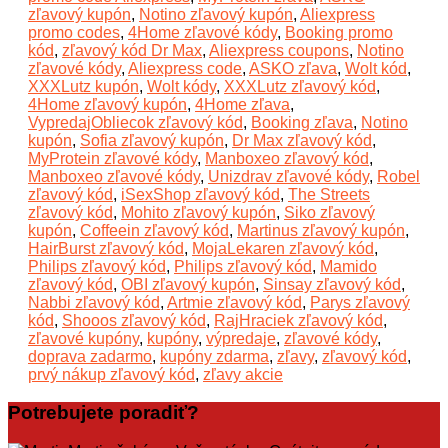
zľavový kupón
,
Notino zľavový kupón
,
Aliexpress
promo codes
,
4Home zľavové kódy
,
Booking promo
kód
,
zľavový kód Dr Max
,
Aliexpress coupons
,
Notino
zľavové kódy
,
Aliexpress code
,
ASKO zľava
,
Wolt kód
,
XXXLutz kupón
,
Wolt kódy
,
XXXLutz zľavový kód
,
4Home zľavový kupón
,
4Home zľava
,
VypredajObliecok zľavový kód
,
Booking zľava
,
Notino
kupón
,
Sofia zľavový kupón
,
Dr Max zľavový kód
,
MyProtein zľavové kódy
,
Manboxeo zľavový kód
,
Manboxeo zľavové kódy
,
Unizdrav zľavové kódy
,
Robel
zľavový kód
,
iSexShop zľavový kód
,
The Streets
zľavový kód
,
Mohito zľavový kupón
,
Siko zľavový
kupón
,
Coffeein zľavový kód
,
Martinus zľavový kupón
,
HairBurst zľavový kód
,
MojaLekaren zľavový kód
,
Philips zľavový kód
,
Philips zľavový kód
,
Mamido
zľavový kód
,
OBI zľavový kupón
,
Sinsay zľavový kód
,
Nabbi zľavový kód
,
Artmie zľavový kód
,
Parys zľavový
kód
,
Shooos zľavový kód
,
RajHraciek zľavový kód
,
zľavové kupóny
,
kupóny
,
výpredaje
,
zľavové kódy
,
doprava zadarmo
,
kupóny zdarma
,
zľavy
,
zľavový kód
,
prvý nákup zľavový kód
,
zľavy akcie
Potrebujete poradiť?