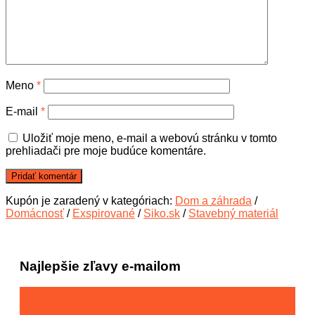
Meno
*
E-mail
*
Uložiť moje meno, e-mail a webovú stránku v tomto
prehliadači pre moje budúce komentáre.
Kupón je zaradený v kategóriach:
Dom a záhrada
/
Domácnosť
/
Exspirované
/
Siko.sk
/
Stavebný materiál
Najlepšie zľavy e-mailom