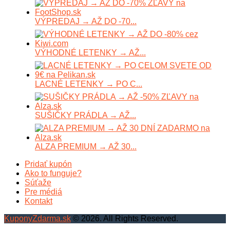
VÝPREDAJ → AŽ DO -70...
VÝHODNÉ LETENKY → AŽ...
LACNÉ LETENKY → PO C...
SUŠIČKY PRÁDLA → AŽ...
ALZA PREMIUM → AŽ 30...
Pridať kupón
Ako to funguje?
Súťaže
Pre médiá
Kontakt
KuponyZdarma.sk
© 2026. All Rights Reserved.