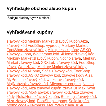
Vyhľadajte obchod alebo kupón
Vyhľadávané kupóny
zľavový kód Merkury Market
,
zľavový kupón Alza
,
zľavový kód FootShop
,
výpredaj Merkury Market
,
FootShop zľavové kódy
,
Aliexpress kupóny
,
ASKO
zľavový kupón
,
Wolt promo kód
,
4Home zľavový kód
,
Merkury Market zľavový kupón
,
Notino zľava
,
Merkury
Market zľavový kód
,
XXXLutz zľavový kód
,
FootShop
zľava
,
Wolt zľava
,
Merkury Market zľavové kódy
,
zľavový kód 4Home
,
Sofia zľavový kód
,
FootShop
zľavový kód
,
ASKO zľavový kód
,
zľavové kódy Alza
,
MyProtein zľavový kód
,
Unizdrav zľavový kód
,
MojNabytok zľavový kód
,
Aliexpress coupon
,
Notino
zľavový kód
,
Alza zľavový kupón
,
zľava Dr Max
,
Wolt
zľavový kód
,
MojNabytok zľavový kód
,
Alza zľavové
kódy
,
RukaHore zľavový kupón
,
Booking zľavový kód
,
Alza zľavový kód
,
FootShop kupóny
,
Sofia kupón
,
promo code Aliexpress
,
MyProtein zľava
,
ASKO