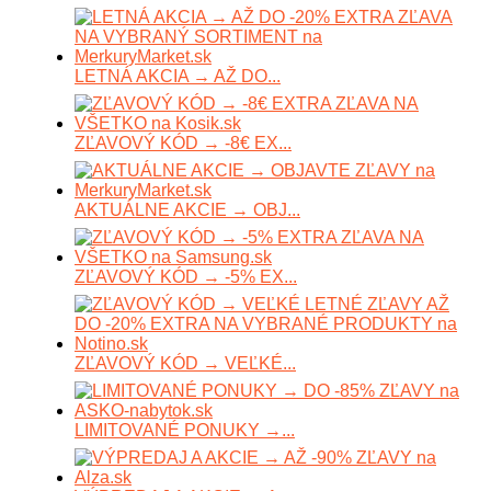
LETNÁ AKCIA → AŽ DO...
ZĽAVOVÝ KÓD → -8€ EX...
AKTUÁLNE AKCIE → OBJ...
ZĽAVOVÝ KÓD → -5% EX...
ZĽAVOVÝ KÓD → VEĽKÉ...
LIMITOVANÉ PONUKY →...