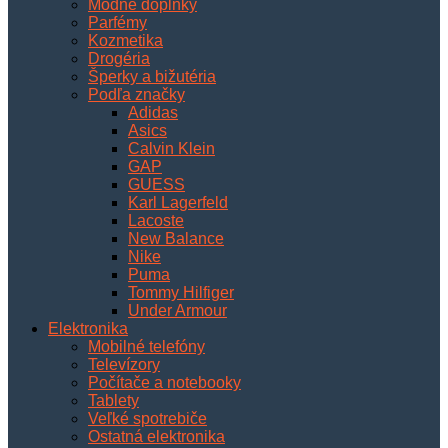
Módne doplnky
Parfémy
Kozmetika
Drogéria
Šperky a bižutéria
Podľa značky
Adidas
Asics
Calvin Klein
GAP
GUESS
Karl Lagerfeld
Lacoste
New Balance
Nike
Puma
Tommy Hilfiger
Under Armour
Elektronika
Mobilné telefóny
Televízory
Počítače a notebooky
Tablety
Veľké spotrebiče
Ostatná elektronika