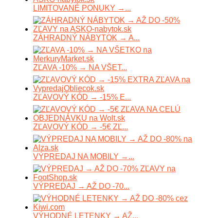
LIMITOVANÉ PONUKY →...
ZÁHRADNÝ NÁBYTOK → A...
ZĽAVA -10% → NA VŠET...
ZĽAVOVÝ KÓD → -15% E...
ZĽAVOVÝ KÓD → -5€ ZĽ...
VÝPREDAJ NA MOBILY →...
VÝPREDAJ → AŽ DO -70...
VÝHODNÉ LETENKY → AŽ...