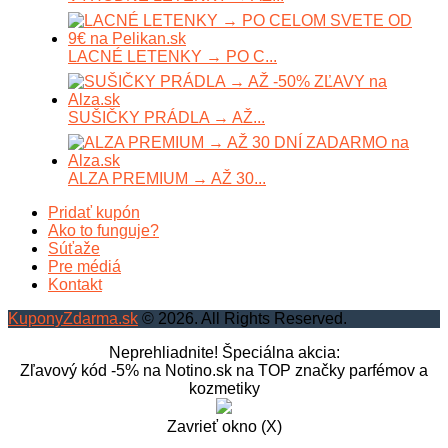
LACNÉ LETENKY → PO C...
SUŠIČKY PRÁDLA → AŽ...
ALZA PREMIUM → AŽ 30...
Pridať kupón
Ako to funguje?
Súťaže
Pre médiá
Kontakt
KuponyZdarma.sk
© 2026. All Rights Reserved.
Neprehliadnite! Špeciálna akcia:
Zľavový kód -5% na Notino.sk na TOP značky parfémov a
kozmetiky
Zavrieť okno (X)