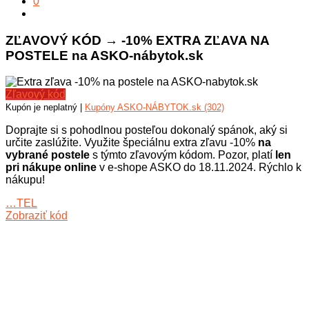
0
ZĽAVOVÝ KÓD → -10% EXTRA ZĽAVA NA
POSTELE na ASKO-nábytok.sk
Zľavový kód
Kupón je neplatný |
Kupóny ASKO-NÁBYTOK.sk (302)
Doprajte si s pohodlnou posteľou dokonalý spánok, aký si
určite zaslúžite. Využite špeciálnu extra zľavu -10%
na
vybrané postele
s týmto zľavovým kódom. Pozor, platí
len
pri nákupe online
v e-shope ASKO do 18.11.2024. Rýchlo k
nákupu!
…TEL
Zobraziť kód