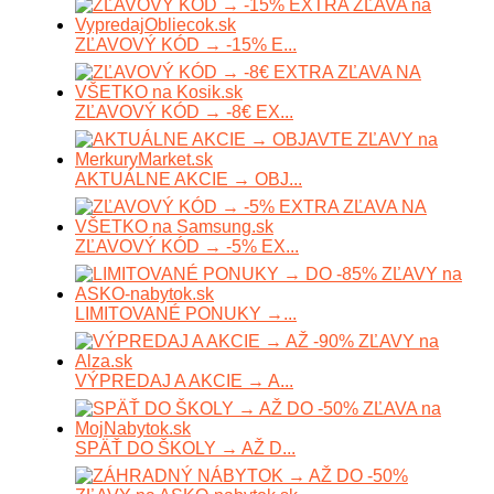
ZĽAVOVÝ KÓD → -15% E...
ZĽAVOVÝ KÓD → -8€ EX...
AKTUÁLNE AKCIE → OBJ...
ZĽAVOVÝ KÓD → -5% EX...
LIMITOVANÉ PONUKY →...
VÝPREDAJ A AKCIE → A...
SPÄŤ DO ŠKOLY → AŽ D...