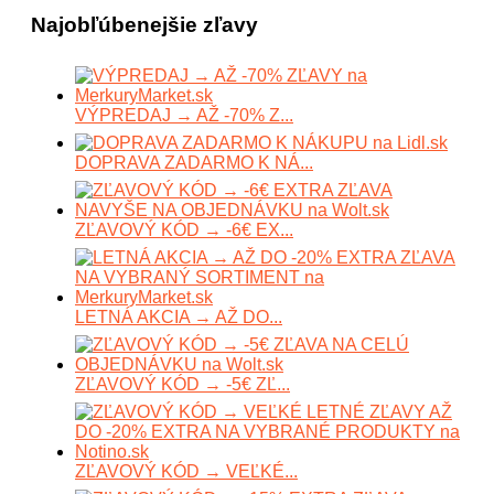
Najobľúbenejšie zľavy
VÝPREDAJ → AŽ -70% Z...
DOPRAVA ZADARMO K NÁ...
ZĽAVOVÝ KÓD → -6€ EX...
LETNÁ AKCIA → AŽ DO...
ZĽAVOVÝ KÓD → -5€ ZĽ...
ZĽAVOVÝ KÓD → VEĽKÉ...