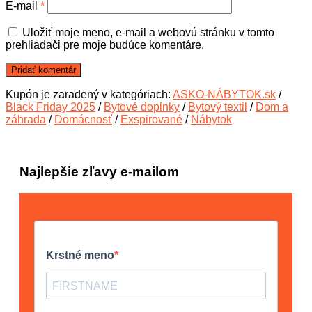
E-mail
*
Uložiť moje meno, e-mail a webovú stránku v tomto
prehliadači pre moje budúce komentáre.
Kupón je zaradený v kategóriach:
ASKO-NÁBYTOK.sk
/
Black Friday 2025
/
Bytové doplnky
/
Bytový textil
/
Dom a
záhrada
/
Domácnosť
/
Exspirované
/
Nábytok
Najlepšie zľavy e-mailom