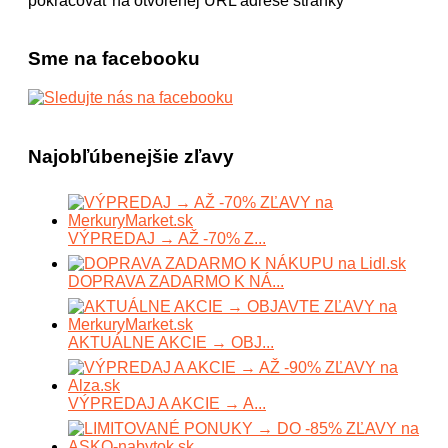
pokračovať na otvorenej URL adrese stránky
Sme na facebooku
Najobľúbenejšie zľavy
VÝPREDAJ → AŽ -70% Z...
DOPRAVA ZADARMO K NÁ...
AKTUÁLNE AKCIE → OBJ...
VÝPREDAJ A AKCIE → A...