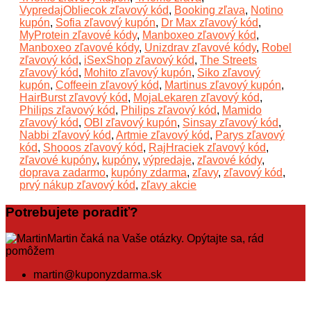
VypredajObliecok zľavový kód
,
Booking zľava
,
Notino
kupón
,
Sofia zľavový kupón
,
Dr Max zľavový kód
,
MyProtein zľavové kódy
,
Manboxeo zľavový kód
,
Manboxeo zľavové kódy
,
Unizdrav zľavové kódy
,
Robel
zľavový kód
,
iSexShop zľavový kód
,
The Streets
zľavový kód
,
Mohito zľavový kupón
,
Siko zľavový
kupón
,
Coffeein zľavový kód
,
Martinus zľavový kupón
,
HairBurst zľavový kód
,
MojaLekaren zľavový kód
,
Philips zľavový kód
,
Philips zľavový kód
,
Mamido
zľavový kód
,
OBI zľavový kupón
,
Sinsay zľavový kód
,
Nabbi zľavový kód
,
Artmie zľavový kód
,
Parys zľavový
kód
,
Shooos zľavový kód
,
RajHraciek zľavový kód
,
zľavové kupóny
,
kupóny
,
výpredaje
,
zľavové kódy
,
doprava zadarmo
,
kupóny zdarma
,
zľavy
,
zľavový kód
,
prvý nákup zľavový kód
,
zľavy akcie
Potrebujete poradiť?
Martin čaká na Vaše otázky. Opýtajte sa, rád
pomôžem
martin@kuponyzdarma.sk