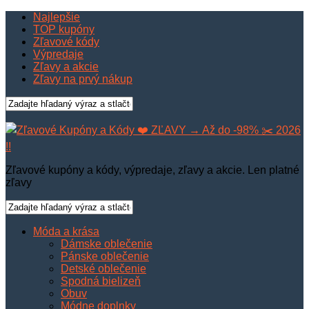
Najlepšie
TOP kupóny
Zľavové kódy
Výpredaje
Zľavy a akcie
Zľavy na prvý nákup
Zľavové kupóny a kódy, výpredaje, zľavy a akcie. Len platné
zľavy
Móda a krása
Dámske oblečenie
Pánske oblečenie
Detské oblečenie
Spodná bielizeň
Obuv
Módne doplnky