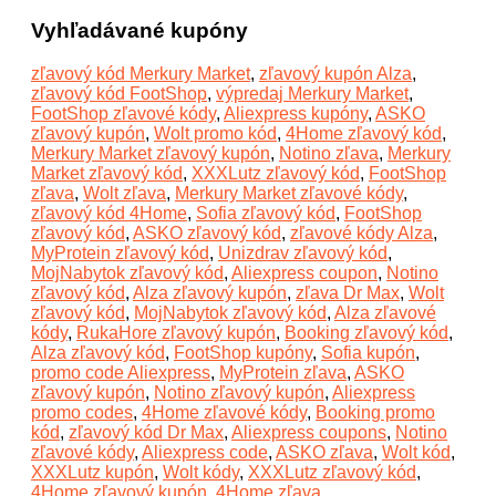
Vyhľadávané kupóny
zľavový kód Merkury Market
,
zľavový kupón Alza
,
zľavový kód FootShop
,
výpredaj Merkury Market
,
FootShop zľavové kódy
,
Aliexpress kupóny
,
ASKO
zľavový kupón
,
Wolt promo kód
,
4Home zľavový kód
,
Merkury Market zľavový kupón
,
Notino zľava
,
Merkury
Market zľavový kód
,
XXXLutz zľavový kód
,
FootShop
zľava
,
Wolt zľava
,
Merkury Market zľavové kódy
,
zľavový kód 4Home
,
Sofia zľavový kód
,
FootShop
zľavový kód
,
ASKO zľavový kód
,
zľavové kódy Alza
,
MyProtein zľavový kód
,
Unizdrav zľavový kód
,
MojNabytok zľavový kód
,
Aliexpress coupon
,
Notino
zľavový kód
,
Alza zľavový kupón
,
zľava Dr Max
,
Wolt
zľavový kód
,
MojNabytok zľavový kód
,
Alza zľavové
kódy
,
RukaHore zľavový kupón
,
Booking zľavový kód
,
Alza zľavový kód
,
FootShop kupóny
,
Sofia kupón
,
promo code Aliexpress
,
MyProtein zľava
,
ASKO
zľavový kupón
,
Notino zľavový kupón
,
Aliexpress
promo codes
,
4Home zľavové kódy
,
Booking promo
kód
,
zľavový kód Dr Max
,
Aliexpress coupons
,
Notino
zľavové kódy
,
Aliexpress code
,
ASKO zľava
,
Wolt kód
,
XXXLutz kupón
,
Wolt kódy
,
XXXLutz zľavový kód
,
4Home zľavový kupón
,
4Home zľava
,