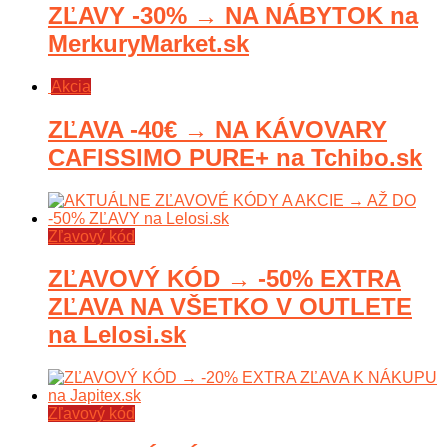
ZĽAVY -30% → NA NÁBYTOK na
MerkuryMarket.sk
Akcia
ZĽAVA -40€ → NA KÁVOVARY
CAFISSIMO PURE+ na Tchibo.sk
Zľavový kód
ZĽAVOVÝ KÓD → -50% EXTRA
ZĽAVA NA VŠETKO V OUTLETE
na Lelosi.sk
Zľavový kód