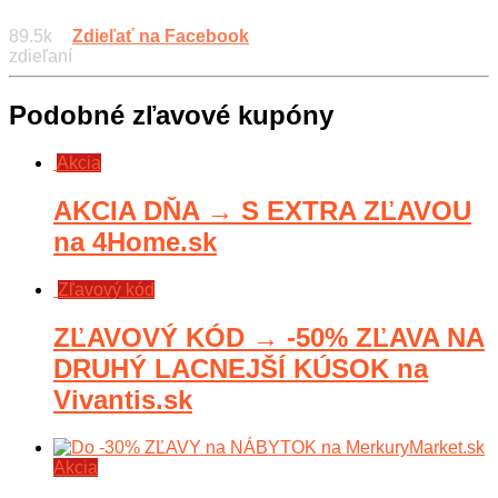
89.5k
Zdieľať na Facebook
zdieľaní
Podobné zľavové kupóny
Akcia
AKCIA DŇA → S EXTRA ZĽAVOU
na 4Home.sk
Zľavový kód
ZĽAVOVÝ KÓD → -50% ZĽAVA NA
DRUHÝ LACNEJŠÍ KÚSOK na
Vivantis.sk
Akcia