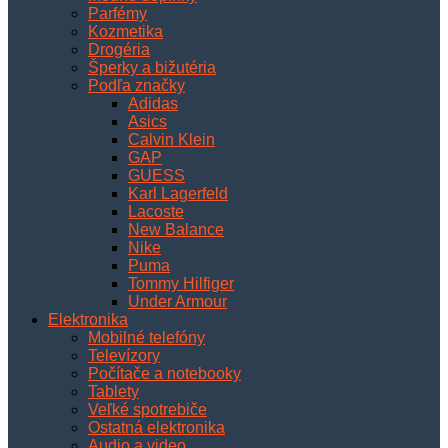
Parfémy
Kozmetika
Drogéria
Šperky a bižutéria
Podľa značky
Adidas
Asics
Calvin Klein
GAP
GUESS
Karl Lagerfeld
Lacoste
New Balance
Nike
Puma
Tommy Hilfiger
Under Armour
Elektronika
Mobilné telefóny
Televízory
Počítače a notebooky
Tablety
Veľké spotrebiče
Ostatná elektronika
Audio a video