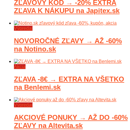
ZĽAVOVÝ KÓD → -20% EXTRA
ZĽAVA K NÁKUPU na Japitex.sk
Výpredaj
NOVOROČNÉ ZĽAVY → AŽ -60%
na Notino.sk
Akcia
ZĽAVA -8€ → EXTRA NA VŠETKO
na Benlemi.sk
Výpredaj
AKCIOVÉ PONUKY → AŽ DO -60%
ZĽAVY na Altevita.sk