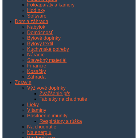
Fotoaparáty a kamery
Hodinky
Software
Dom a záhrada
Nábytok
Domácnosť
Bytové doplnky
Bytový textil
Kuchynské potreby
Náradie
Stavebný materiál
Financie
Kosačky
Záhrada
Zdravie
Výživové doplnky
Zväčšenie pŕs
Tabletky na chudnutie
Lieky
Vitamíny
Posilnenie imunity
Respirátory a rúška
Na chudnutie
Na energiu
Pre lepší sex