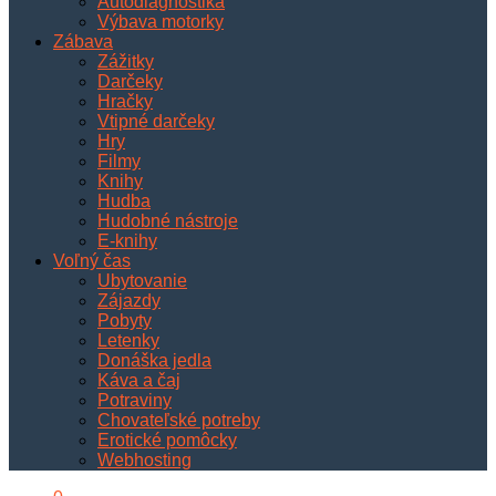
Autodiagnostika
Výbava motorky
Zábava
Zážitky
Darčeky
Hračky
Vtipné darčeky
Hry
Filmy
Knihy
Hudba
Hudobné nástroje
E-knihy
Voľný čas
Ubytovanie
Zájazdy
Pobyty
Letenky
Donáška jedla
Káva a čaj
Potraviny
Chovateľské potreby
Erotické pomôcky
Webhosting