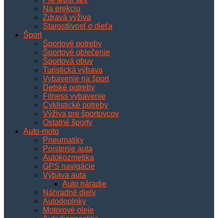
Na erekciu
Zdravá výživa
Starostlivosť o dieťa
Šport
Športové potreby
Športové oblečenie
Športová obuv
Turistická výbava
Vybavenie na šport
Detské potreby
Fitness vybavenie
Cyklistické potreby
Výživa pre športovcov
Ostatné športy
Auto-moto
Pneumatiky
Poistenie auta
Autokozmetika
GPS navigácie
Výbava auta
Auto náradie
Náhradné diely
Autodoplnky
Motorové oleje