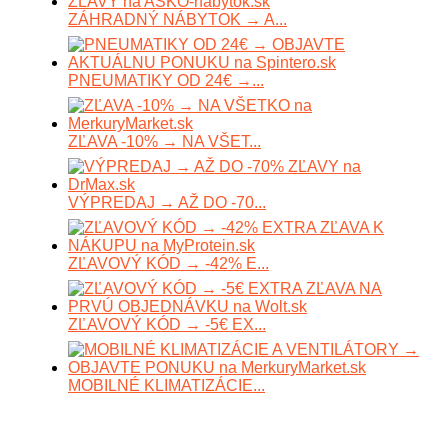
ZÁHRADNÝ NÁBYTOK → A...
PNEUMATIKY OD 24€ →...
ZĽAVA -10% → NA VŠET...
VÝPREDAJ → AŽ DO -70...
ZĽAVOVÝ KÓD → -42% E...
ZĽAVOVÝ KÓD → -5€ EX...
MOBILNÉ KLIMATIZÁCIE...