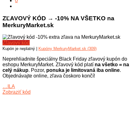
0
ZĽAVOVÝ KÓD → -10% NA VŠETKO na
MerkuryMarket.sk
Zľavový kód
Kupón je neplatný |
Kupóny MerkuryMarket.sk (309)
Neprehliadnite špeciálny Black Friday zľavový kupón do
eshopu MerkuryMarket. Zľavový kód platí
na všetko = na
celý nákup
. Pozor,
ponuka je limitovaná iba online
.
Objednávajte online, zľava čoskoro končí!
…ILA
Zobraziť kód