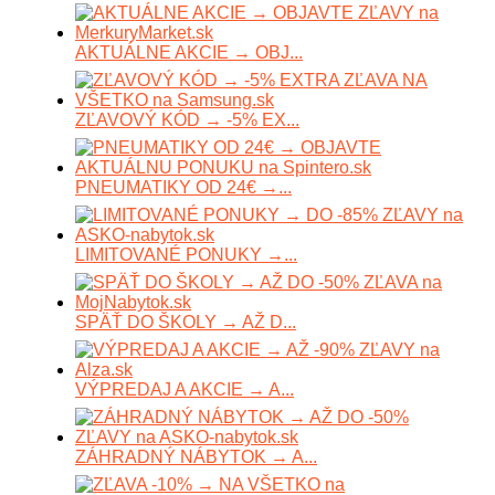
AKTUÁLNE AKCIE → OBJ...
ZĽAVOVÝ KÓD → -5% EX...
PNEUMATIKY OD 24€ →...
LIMITOVANÉ PONUKY →...
SPÄŤ DO ŠKOLY → AŽ D...
VÝPREDAJ A AKCIE → A...
ZÁHRADNÝ NÁBYTOK → A...