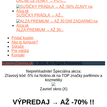
LACNÉ LETENKY → PO C...
SUŠIČKY PRÁDLA → AŽ...
ALZA PREMIUM → AŽ 30...
Pridať kupón
Ako to funguje?
Súťaže
Pre médiá
Kontakt
KuponyZdarma.sk
© 2026. All Rights Reserved.
Neprehliadnite! Špeciálna akcia:
Zľavový kód -5% na Notino.sk na TOP značky parfémov a
kozmetiky
Zavrieť okno (X)
VÝPREDAJ → AŽ -70% !!