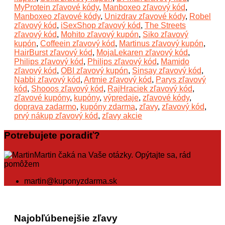
MyProtein zľavové kódy
,
Manboxeo zľavový kód
,
Manboxeo zľavové kódy
,
Unizdrav zľavové kódy
,
Robel
zľavový kód
,
iSexShop zľavový kód
,
The Streets
zľavový kód
,
Mohito zľavový kupón
,
Siko zľavový
kupón
,
Coffeein zľavový kód
,
Martinus zľavový kupón
,
HairBurst zľavový kód
,
MojaLekaren zľavový kód
,
Philips zľavový kód
,
Philips zľavový kód
,
Mamido
zľavový kód
,
OBI zľavový kupón
,
Sinsay zľavový kód
,
Nabbi zľavový kód
,
Artmie zľavový kód
,
Parys zľavový
kód
,
Shooos zľavový kód
,
RajHraciek zľavový kód
,
zľavové kupóny
,
kupóny
,
výpredaje
,
zľavové kódy
,
doprava zadarmo
,
kupóny zdarma
,
zľavy
,
zľavový kód
,
prvý nákup zľavový kód
,
zľavy akcie
Potrebujete poradiť?
Martin čaká na Vaše otázky. Opýtajte sa, rád
pomôžem
martin@kuponyzdarma.sk
Najobľúbenejšie zľavy