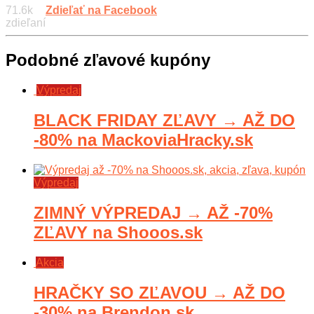
71.6k
Zdieľať na Facebook
zdieľaní
Podobné zľavové kupóny
Výpredaj
BLACK FRIDAY ZĽAVY → AŽ DO
-80% na MackoviaHracky.sk
Výpredaj
ZIMNÝ VÝPREDAJ → AŽ -70%
ZĽAVY na Shooos.sk
Akcia
HRAČKY SO ZĽAVOU → AŽ DO
-30% na Brendon.sk