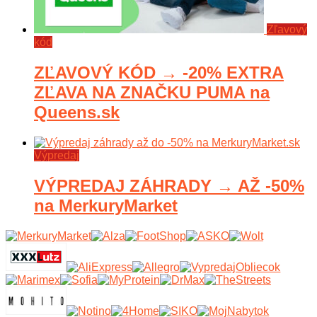
Zľavový
kód
ZĽAVOVÝ KÓD → -20% EXTRA
ZĽAVA NA ZNAČKU PUMA na
Queens.sk
Výpredaj
VÝPREDAJ ZÁHRADY → AŽ -50%
na MerkuryMarket