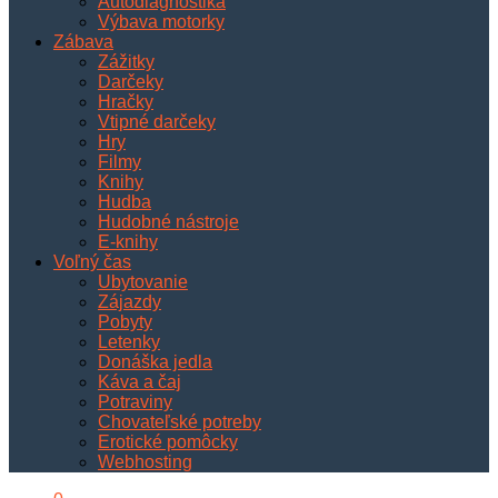
Autodiagnostika
Výbava motorky
Zábava
Zážitky
Darčeky
Hračky
Vtipné darčeky
Hry
Filmy
Knihy
Hudba
Hudobné nástroje
E-knihy
Voľný čas
Ubytovanie
Zájazdy
Pobyty
Letenky
Donáška jedla
Káva a čaj
Potraviny
Chovateľské potreby
Erotické pomôcky
Webhosting