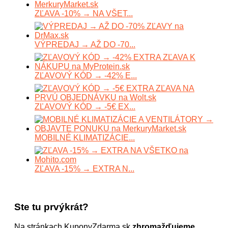
ZĽAVA -10% → NA VŠET...
VÝPREDAJ → AŽ DO -70...
ZĽAVOVÝ KÓD → -42% E...
ZĽAVOVÝ KÓD → -5€ EX...
MOBILNÉ KLIMATIZÁCIE...
ZĽAVA -15% → EXTRA N...
Ste tu prvýkrát?
Na stránkach KuponyZdarma.sk
zhromažďujeme