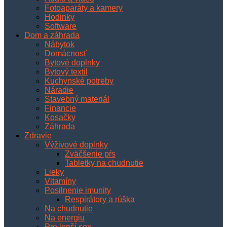
Fotoaparáty a kamery
Hodinky
Software
Dom a záhrada
Nábytok
Domácnosť
Bytové doplnky
Bytový textil
Kuchynské potreby
Náradie
Stavebný materiál
Financie
Kosačky
Záhrada
Zdravie
Výživové doplnky
Zväčšenie pŕs
Tabletky na chudnutie
Lieky
Vitamíny
Posilnenie imunity
Respirátory a rúška
Na chudnutie
Na energiu
Pre lepší sex