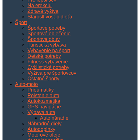
Na erekciu
Zdravá výživa
Starostlivosť o dieťa
Šport
Športové potreby
Športové oblečenie
Športová obuv
Turistická výbava
Vybavenie na šport
Detské potreby
Fitness vybavenie
Cyklistické potreby
Výživa pre športovcov
Ostatné športy
Auto-moto
Pneumatiky
Poistenie auta
Autokozmetika
GPS navigácie
Výbava auta
Auto náradie
Náhradné diely
Autodoplnky
Motorové oleje