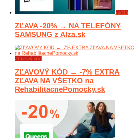
Akcia
ZĽAVA -20% → NA TELEFÓNY
SAMSUNG z Alza.sk
Zľavový kód
ZĽAVOVÝ KÓD → -7% EXTRA
ZĽAVA NA VŠETKO na
RehabilitacnePomocky.sk