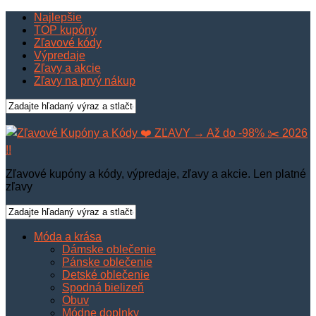
Najlepšie
TOP kupóny
Zľavové kódy
Výpredaje
Zľavy a akcie
Zľavy na prvý nákup
Zľavové kupóny a kódy, výpredaje, zľavy a akcie. Len platné
zľavy
Móda a krása
Dámske oblečenie
Pánske oblečenie
Detské oblečenie
Spodná bielizeň
Obuv
Módne doplnky