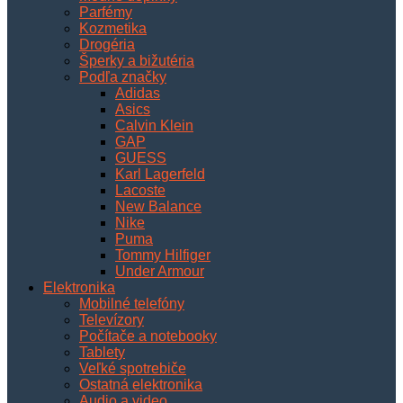
Parfémy
Kozmetika
Drogéria
Šperky a bižutéria
Podľa značky
Adidas
Asics
Calvin Klein
GAP
GUESS
Karl Lagerfeld
Lacoste
New Balance
Nike
Puma
Tommy Hilfiger
Under Armour
Elektronika
Mobilné telefóny
Televízory
Počítače a notebooky
Tablety
Veľké spotrebiče
Ostatná elektronika
Audio a video