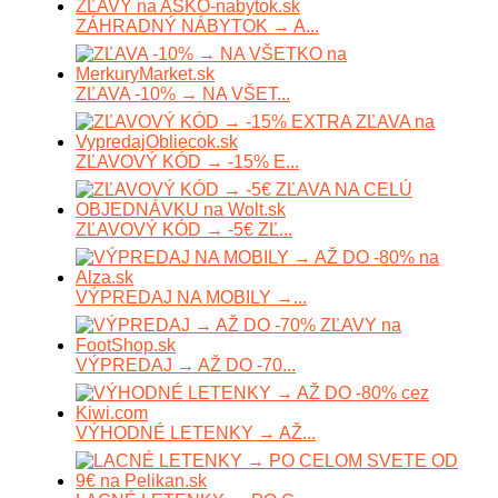
ZÁHRADNÝ NÁBYTOK → A...
ZĽAVA -10% → NA VŠET...
ZĽAVOVÝ KÓD → -15% E...
ZĽAVOVÝ KÓD → -5€ ZĽ...
VÝPREDAJ NA MOBILY →...
VÝPREDAJ → AŽ DO -70...
VÝHODNÉ LETENKY → AŽ...