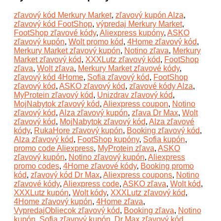
zľavový kód Merkury Market
,
zľavový kupón Alza
,
zľavový kód FootShop
,
výpredaj Merkury Market
,
FootShop zľavové kódy
,
Aliexpress kupóny
,
ASKO
zľavový kupón
,
Wolt promo kód
,
4Home zľavový kód
,
Merkury Market zľavový kupón
,
Notino zľava
,
Merkury
Market zľavový kód
,
XXXLutz zľavový kód
,
FootShop
zľava
,
Wolt zľava
,
Merkury Market zľavové kódy
,
zľavový kód 4Home
,
Sofia zľavový kód
,
FootShop
zľavový kód
,
ASKO zľavový kód
,
zľavové kódy Alza
,
MyProtein zľavový kód
,
Unizdrav zľavový kód
,
MojNabytok zľavový kód
,
Aliexpress coupon
,
Notino
zľavový kód
,
Alza zľavový kupón
,
zľava Dr Max
,
Wolt
zľavový kód
,
MojNabytok zľavový kód
,
Alza zľavové
kódy
,
RukaHore zľavový kupón
,
Booking zľavový kód
,
Alza zľavový kód
,
FootShop kupóny
,
Sofia kupón
,
promo code Aliexpress
,
MyProtein zľava
,
ASKO
zľavový kupón
,
Notino zľavový kupón
,
Aliexpress
promo codes
,
4Home zľavové kódy
,
Booking promo
kód
,
zľavový kód Dr Max
,
Aliexpress coupons
,
Notino
zľavové kódy
,
Aliexpress code
,
ASKO zľava
,
Wolt kód
,
XXXLutz kupón
,
Wolt kódy
,
XXXLutz zľavový kód
,
4Home zľavový kupón
,
4Home zľava
,
VypredajObliecok zľavový kód
,
Booking zľava
,
Notino
kupón
,
Sofia zľavový kupón
,
Dr Max zľavový kód
,