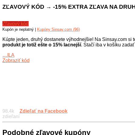
ZĽAVOVÝ KÓD → -15% EXTRA ZĽAVA NA DRUH
Zľavový kód
Kupón je neplatný |
Kupóny Sinsay.com (96)
Kúpte jeden, druhý dostanete výhodnejšie! Na Sinsay.com si t
produkt je totiž ešte o 15% lacnejší
. Stačí iba v košíku zada
…ILA
Zobraziť kód
98.4k
Zdieľať na Facebook
zdieľaní
Podobné zľavové kupóny