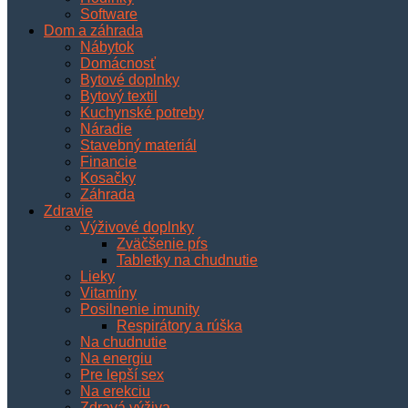
Software
Dom a záhrada
Nábytok
Domácnosť
Bytové doplnky
Bytový textil
Kuchynské potreby
Náradie
Stavebný materiál
Financie
Kosačky
Záhrada
Zdravie
Výživové doplnky
Zväčšenie pŕs
Tabletky na chudnutie
Lieky
Vitamíny
Posilnenie imunity
Respirátory a rúška
Na chudnutie
Na energiu
Pre lepší sex
Na erekciu
Zdravá výživa