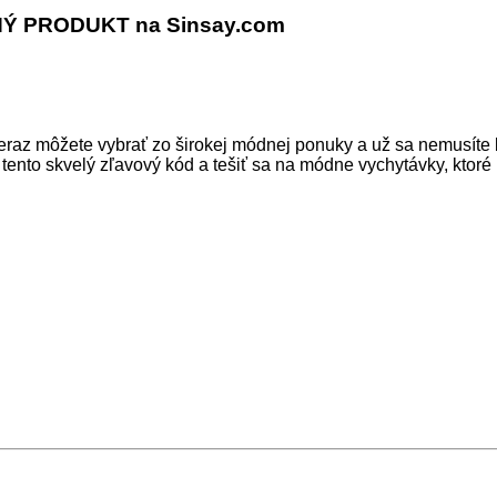
Ý PRODUKT na Sinsay.com
eraz môžete vybrať zo širokej módnej ponuky a už sa nemusíte bá
ť tento skvelý zľavový kód a tešiť sa na módne vychytávky, ktor