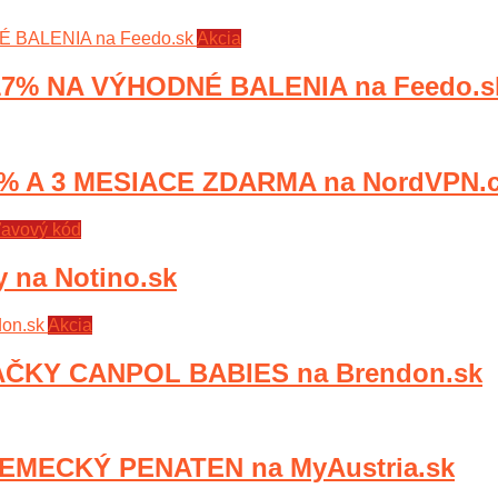
Akcia
17% NA VÝHODNÉ BALENIA na Feedo.s
6% A 3 MESIACE ZDARMA na NordVPN.
ľavový kód
y na Notino.sk
Akcia
ČKY CANPOL BABIES na Brendon.sk
EMECKÝ PENATEN na MyAustria.sk