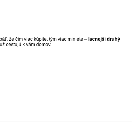
ť, že čím viac kúpite, tým viac miniete –
lacnejší druhý
é už cestujú k vám domov.