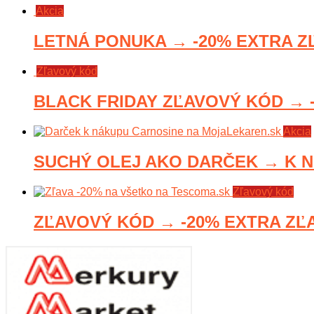
Akcia
LETNÁ PONUKA → -20% EXTRA ZĽ
Zľavový kód
BLACK FRIDAY ZĽAVOVÝ KÓD → -1
Akcia
SUCHÝ OLEJ AKO DARČEK → K NU
Zľavový kód
ZĽAVOVÝ KÓD → -20% EXTRA ZĽA