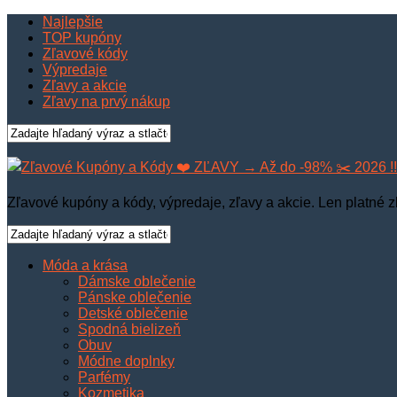
Najlepšie
TOP kupóny
Zľavové kódy
Výpredaje
Zľavy a akcie
Zľavy na prvý nákup
Zľavové kupóny a kódy, výpredaje, zľavy a akcie. Len platné z
Móda a krása
Dámske oblečenie
Pánske oblečenie
Detské oblečenie
Spodná bielizeň
Obuv
Módne doplnky
Parfémy
Kozmetika