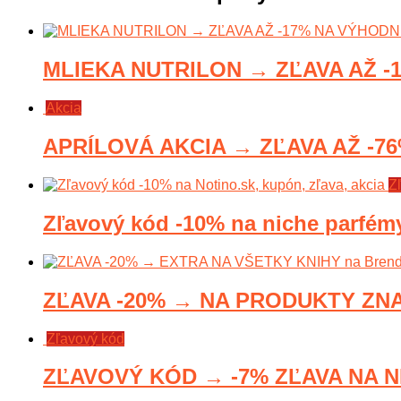
MLIEKA NUTRILON → ZĽAVA AŽ -
Akcia
APRÍLOVÁ AKCIA → ZĽAVA AŽ -7
Z
Zľavový kód -10% na niche parfém
ZĽAVA -20% → NA PRODUKTY ZNA
Zľavový kód
ZĽAVOVÝ KÓD → -7% ZĽAVA NA N