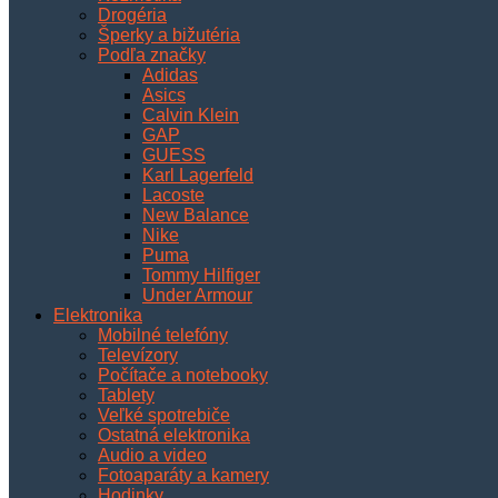
Drogéria
Šperky a bižutéria
Podľa značky
Adidas
Asics
Calvin Klein
GAP
GUESS
Karl Lagerfeld
Lacoste
New Balance
Nike
Puma
Tommy Hilfiger
Under Armour
Elektronika
Mobilné telefóny
Televízory
Počítače a notebooky
Tablety
Veľké spotrebiče
Ostatná elektronika
Audio a video
Fotoaparáty a kamery
Hodinky