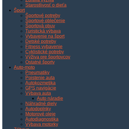
Starostlivosť o dieťa
Šport
Športové potreby
Športové oblečenie
Športová obuv
Turistická výbava
Vybavenie na šport
Detské potreby
Fitness vybavenie
Cyklistické potreby
Výživa pre športovcov
Ostatné športy
Auto-moto
Pneumatiky
Poistenie auta
Autokozmetika
GPS navigácie
Výbava auta
Auto náradie
Náhradné diely
Autodoplnky
Motorové oleje
Autodiagnostika
Výbava motorky