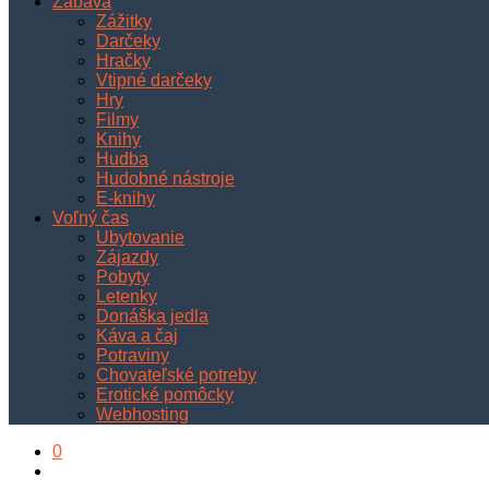
Zábava
Zážitky
Darčeky
Hračky
Vtipné darčeky
Hry
Filmy
Knihy
Hudba
Hudobné nástroje
E-knihy
Voľný čas
Ubytovanie
Zájazdy
Pobyty
Letenky
Donáška jedla
Káva a čaj
Potraviny
Chovateľské potreby
Erotické pomôcky
Webhosting
0