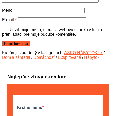
Meno
*
E-mail
*
Uložiť moje meno, e-mail a webovú stránku v tomto
prehliadači pre moje budúce komentáre.
Kupón je zaradený v kategóriach:
ASKO-NÁBYTOK.sk
/
Dom a záhrada
/
Domácnosť
/
Exspirované
/
Nábytok
Najlepšie zľavy e-mailom