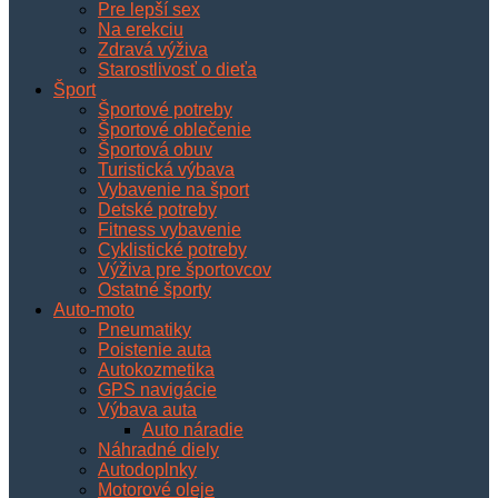
Pre lepší sex
Na erekciu
Zdravá výživa
Starostlivosť o dieťa
Šport
Športové potreby
Športové oblečenie
Športová obuv
Turistická výbava
Vybavenie na šport
Detské potreby
Fitness vybavenie
Cyklistické potreby
Výživa pre športovcov
Ostatné športy
Auto-moto
Pneumatiky
Poistenie auta
Autokozmetika
GPS navigácie
Výbava auta
Auto náradie
Náhradné diely
Autodoplnky
Motorové oleje