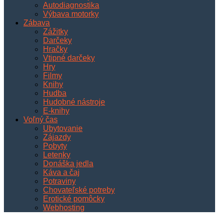
Autodiagnostika
Výbava motorky
Zábava
Zážitky
Darčeky
Hračky
Vtipné darčeky
Hry
Filmy
Knihy
Hudba
Hudobné nástroje
E-knihy
Voľný čas
Ubytovanie
Zájazdy
Pobyty
Letenky
Donáška jedla
Káva a čaj
Potraviny
Chovateľské potreby
Erotické pomôcky
Webhosting