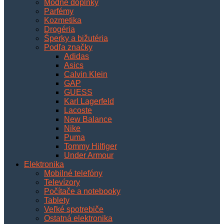
Módne doplnky
Parfémy
Kozmetika
Drogéria
Šperky a bižutéria
Podľa značky
Adidas
Asics
Calvin Klein
GAP
GUESS
Karl Lagerfeld
Lacoste
New Balance
Nike
Puma
Tommy Hilfiger
Under Armour
Elektronika
Mobilné telefóny
Televízory
Počítače a notebooky
Tablety
Veľké spotrebiče
Ostatná elektronika