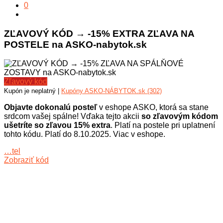
0
ZĽAVOVÝ KÓD → -15% EXTRA ZĽAVA NA
POSTELE na ASKO-nabytok.sk
Zľavový kód
Kupón je neplatný |
Kupóny ASKO-NÁBYTOK.sk (302)
Objavte dokonalú posteľ
v eshope ASKO, ktorá sa stane
srdcom vašej spálne! Vďaka tejto akcii
so zľavovým kódom
ušetríte so zľavou 15% extra
. Platí na postele pri uplatnení
tohto kódu. Platí do 8.10.2025. Viac v eshope.
…tel
Zobraziť kód