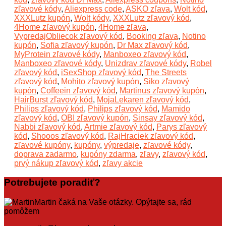
zľavové kódy
,
Aliexpress code
,
ASKO zľava
,
Wolt kód
,
XXXLutz kupón
,
Wolt kódy
,
XXXLutz zľavový kód
,
4Home zľavový kupón
,
4Home zľava
,
VypredajObliecok zľavový kód
,
Booking zľava
,
Notino
kupón
,
Sofia zľavový kupón
,
Dr Max zľavový kód
,
MyProtein zľavové kódy
,
Manboxeo zľavový kód
,
Manboxeo zľavové kódy
,
Unizdrav zľavové kódy
,
Robel
zľavový kód
,
iSexShop zľavový kód
,
The Streets
zľavový kód
,
Mohito zľavový kupón
,
Siko zľavový
kupón
,
Coffeein zľavový kód
,
Martinus zľavový kupón
,
HairBurst zľavový kód
,
MojaLekaren zľavový kód
,
Philips zľavový kód
,
Philips zľavový kód
,
Mamido
zľavový kód
,
OBI zľavový kupón
,
Sinsay zľavový kód
,
Nabbi zľavový kód
,
Artmie zľavový kód
,
Parys zľavový
kód
,
Shooos zľavový kód
,
RajHraciek zľavový kód
,
zľavové kupóny
,
kupóny
,
výpredaje
,
zľavové kódy
,
doprava zadarmo
,
kupóny zdarma
,
zľavy
,
zľavový kód
,
prvý nákup zľavový kód
,
zľavy akcie
Potrebujete poradiť?
Martin čaká na Vaše otázky. Opýtajte sa, rád
pomôžem