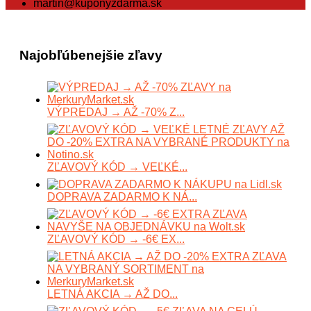
martin@kuponyzdarma.sk
Najobľúbenejšie zľavy
VÝPREDAJ → AŽ -70% Z...
ZĽAVOVÝ KÓD → VEĽKÉ...
DOPRAVA ZADARMO K NÁ...
ZĽAVOVÝ KÓD → -6€ EX...
LETNÁ AKCIA → AŽ DO...