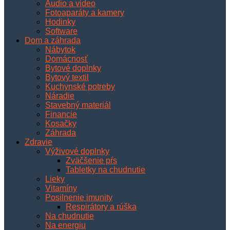
Audio a video
Fotoaparáty a kamery
Hodinky
Software
Dom a záhrada
Nábytok
Domácnosť
Bytové doplnky
Bytový textil
Kuchynské potreby
Náradie
Stavebný materiál
Financie
Kosačky
Záhrada
Zdravie
Výživové doplnky
Zväčšenie pŕs
Tabletky na chudnutie
Lieky
Vitamíny
Posilnenie imunity
Respirátory a rúška
Na chudnutie
Na energiu