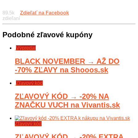
89.5k
Zdieľať na Facebook
zdieľaní
Podobné zľavové kupóny
Výpredaj
BLACK NOVEMBER → AŽ DO
-70% ZĽAVY na Shooos.sk
Zľavový kód
ZĽAVOVÝ KÓD → -20% NA
ZNAČKU VUCH na Vivantis.sk
Zľavový kód
ZĽAVOVÝ KÓD → -20% EXTRA