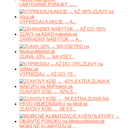
LIMITOVANÉ PONUKY →...
VÝPREDAJ A AKCIE → A...
ZÁHRADNÝ NÁBYTOK → A...
ZĽAVA -10% → NA VŠET...
VÝPREDAJ → AŽ DO -70...
ZĽAVOVÝ KÓD → -42% E...
ZĽAVOVÝ KÓD → -5€ EX...
MOBILNÉ KLIMATIZÁCIE...