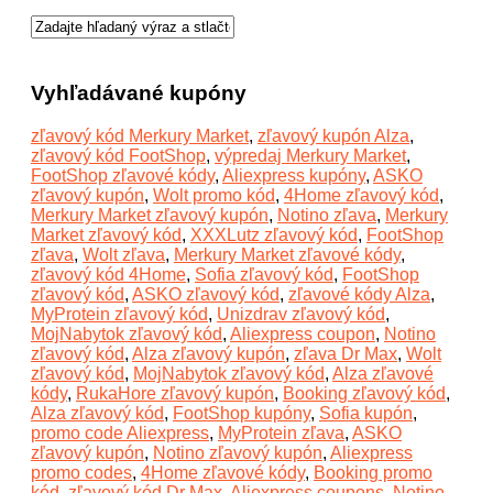
Vyhľadávané kupóny
zľavový kód Merkury Market
,
zľavový kupón Alza
,
zľavový kód FootShop
,
výpredaj Merkury Market
,
FootShop zľavové kódy
,
Aliexpress kupóny
,
ASKO
zľavový kupón
,
Wolt promo kód
,
4Home zľavový kód
,
Merkury Market zľavový kupón
,
Notino zľava
,
Merkury
Market zľavový kód
,
XXXLutz zľavový kód
,
FootShop
zľava
,
Wolt zľava
,
Merkury Market zľavové kódy
,
zľavový kód 4Home
,
Sofia zľavový kód
,
FootShop
zľavový kód
,
ASKO zľavový kód
,
zľavové kódy Alza
,
MyProtein zľavový kód
,
Unizdrav zľavový kód
,
MojNabytok zľavový kód
,
Aliexpress coupon
,
Notino
zľavový kód
,
Alza zľavový kupón
,
zľava Dr Max
,
Wolt
zľavový kód
,
MojNabytok zľavový kód
,
Alza zľavové
kódy
,
RukaHore zľavový kupón
,
Booking zľavový kód
,
Alza zľavový kód
,
FootShop kupóny
,
Sofia kupón
,
promo code Aliexpress
,
MyProtein zľava
,
ASKO
zľavový kupón
,
Notino zľavový kupón
,
Aliexpress
promo codes
,
4Home zľavové kódy
,
Booking promo
kód
,
zľavový kód Dr Max
,
Aliexpress coupons
,
Notino