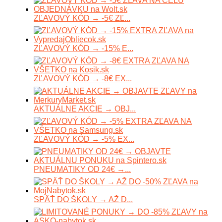
ZĽAVOVÝ KÓD → -5€ ZĽ...
ZĽAVOVÝ KÓD → -15% E...
ZĽAVOVÝ KÓD → -8€ EX...
AKTUÁLNE AKCIE → OBJ...
ZĽAVOVÝ KÓD → -5% EX...
PNEUMATIKY OD 24€ →...
SPÄŤ DO ŠKOLY → AŽ D...