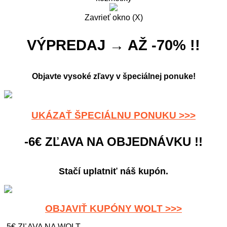
Zavrieť okno (X)
VÝPREDAJ → AŽ -70% !!
Objavte vysoké zľavy v špeciálnej ponuke!
UKÁZAŤ ŠPECIÁLNU PONUKU >>>
-6€ ZĽAVA NA OBJEDNÁVKU !!
Stačí uplatniť náš kupón.
OBJAVIŤ KUPÓNY WOLT >>>
-5€ ZĽAVA NA WOLT