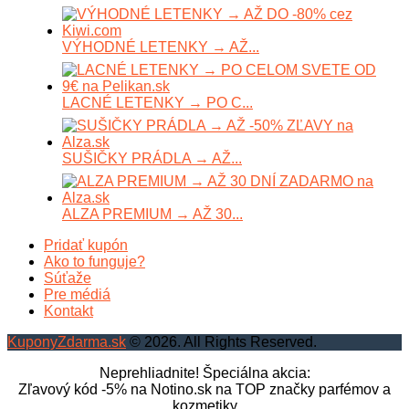
VÝHODNÉ LETENKY → AŽ...
LACNÉ LETENKY → PO C...
SUŠIČKY PRÁDLA → AŽ...
ALZA PREMIUM → AŽ 30...
Pridať kupón
Ako to funguje?
Súťaže
Pre médiá
Kontakt
KuponyZdarma.sk
© 2026. All Rights Reserved.
Neprehliadnite! Špeciálna akcia:
Zľavový kód -5% na Notino.sk na TOP značky parfémov a
kozmetiky