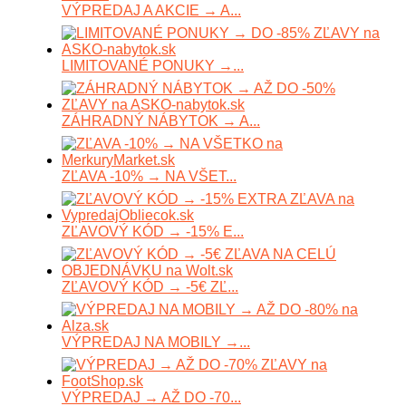
VÝPREDAJ A AKCIE → A...
LIMITOVANÉ PONUKY →...
ZÁHRADNÝ NÁBYTOK → A...
ZĽAVA -10% → NA VŠET...
ZĽAVOVÝ KÓD → -15% E...
ZĽAVOVÝ KÓD → -5€ ZĽ...
VÝPREDAJ NA MOBILY →...
VÝPREDAJ → AŽ DO -70...