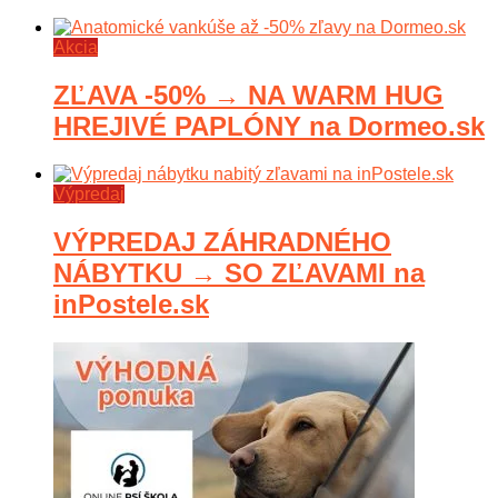
Akcia
ZĽAVA -50% → NA WARM HUG
HREJIVÉ PAPLÓNY na Dormeo.sk
Výpredaj
VÝPREDAJ ZÁHRADNÉHO
NÁBYTKU → SO ZĽAVAMI na
inPostele.sk