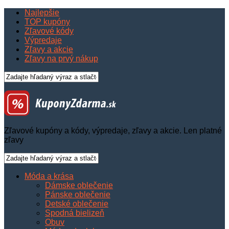
Najlepšie
TOP kupóny
Zľavové kódy
Výpredaje
Zľavy a akcie
Zľavy na prvý nákup
Zľavové kupóny a kódy, výpredaje, zľavy a akcie. Len platné
zľavy
Móda a krása
Dámske oblečenie
Pánske oblečenie
Detské oblečenie
Spodná bielizeň
Obuv