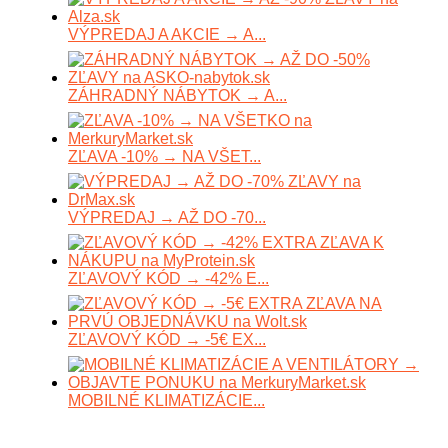
VÝPREDAJ A AKCIE → A...
ZÁHRADNÝ NÁBYTOK → A...
ZĽAVA -10% → NA VŠET...
VÝPREDAJ → AŽ DO -70...
ZĽAVOVÝ KÓD → -42% E...
ZĽAVOVÝ KÓD → -5€ EX...
MOBILNÉ KLIMATIZÁCIE...