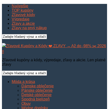
Najlepšie
TOP kupóny
Zľavové kódy
Výpredaje
Zľavy a akcie
Zľavy na prvý nákup
Zľavové kupóny a kódy, výpredaje, zľavy a akcie. Len platné
zľavy
Móda a krása
Dámske oblečenie
Pánske oblečenie
Detské oblečenie
Spodná bielizeň
Obuv
Módne doplnky