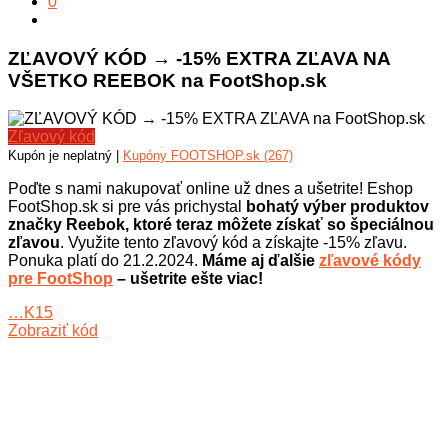
0
ZĽAVOVÝ KÓD → -15% EXTRA ZĽAVA NA
VŠETKO REEBOK na FootShop.sk
Zľavový kód
Kupón je neplatný |
Kupóny FOOTSHOP.sk (267)
Poďte s nami nakupovať online už dnes a ušetrite! Eshop
FootShop.sk si pre vás prichystal
bohatý výber produktov
značky Reebok, ktoré teraz môžete získať so špeciálnou
zľavou
. Využite tento zľavový kód a získajte -15% zľavu.
Ponuka platí do 21.2.2024.
Máme aj ďalšie
zľavové kódy
pre FootShop
– ušetrite ešte viac!
…K15
Zobraziť kód