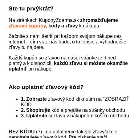
Ste tu prvýkrát?
Na stránkach KuponyZdarma.sk
zhromažďujeme
zľavové kupóny
, kódy a zľavy
k nákupu.
Začnite s nami šetriť pri každom svojom nákupe cez
internet – čím viac nás bude, o to lepšie a výhodnejšie
zľavy tu nájdete.
Každý kupón so zľavou na našej stránke je ihneď
platný a k dispozícii,
každú zľavu si môžete okamžite
uplatniť
pri nákupe.
Ako uplatniť zľavový kód?
1. Zobrazte
zľavový kód kliknutím na "ZOBRAZIŤ
KÓD"
2. Skopírujte
kód a prejdite na stránky obchodu
3. Uplatnite
si zľavu v nákupnom košíku obchodu
BEZ KÓDU
(?) - na uplatnenie takejto zľavy/akcie
nepotrebujete zľavový kód. Pre získanie stačí