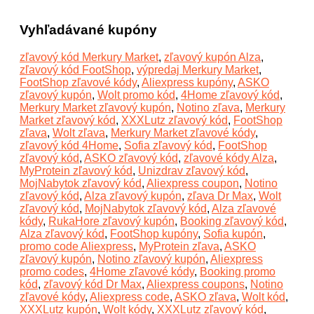
Vyhľadávané kupóny
zľavový kód Merkury Market
,
zľavový kupón Alza
,
zľavový kód FootShop
,
výpredaj Merkury Market
,
FootShop zľavové kódy
,
Aliexpress kupóny
,
ASKO
zľavový kupón
,
Wolt promo kód
,
4Home zľavový kód
,
Merkury Market zľavový kupón
,
Notino zľava
,
Merkury
Market zľavový kód
,
XXXLutz zľavový kód
,
FootShop
zľava
,
Wolt zľava
,
Merkury Market zľavové kódy
,
zľavový kód 4Home
,
Sofia zľavový kód
,
FootShop
zľavový kód
,
ASKO zľavový kód
,
zľavové kódy Alza
,
MyProtein zľavový kód
,
Unizdrav zľavový kód
,
MojNabytok zľavový kód
,
Aliexpress coupon
,
Notino
zľavový kód
,
Alza zľavový kupón
,
zľava Dr Max
,
Wolt
zľavový kód
,
MojNabytok zľavový kód
,
Alza zľavové
kódy
,
RukaHore zľavový kupón
,
Booking zľavový kód
,
Alza zľavový kód
,
FootShop kupóny
,
Sofia kupón
,
promo code Aliexpress
,
MyProtein zľava
,
ASKO
zľavový kupón
,
Notino zľavový kupón
,
Aliexpress
promo codes
,
4Home zľavové kódy
,
Booking promo
kód
,
zľavový kód Dr Max
,
Aliexpress coupons
,
Notino
zľavové kódy
,
Aliexpress code
,
ASKO zľava
,
Wolt kód
,
XXXLutz kupón
,
Wolt kódy
,
XXXLutz zľavový kód
,