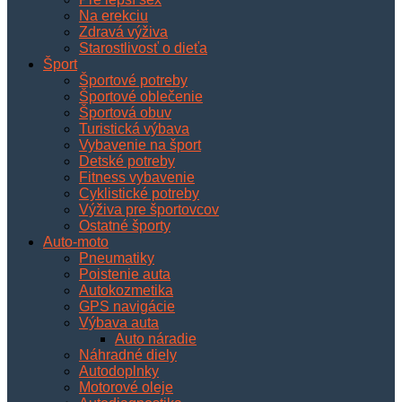
Na erekciu
Zdravá výživa
Starostlivosť o dieťa
Šport
Športové potreby
Športové oblečenie
Športová obuv
Turistická výbava
Vybavenie na šport
Detské potreby
Fitness vybavenie
Cyklistické potreby
Výživa pre športovcov
Ostatné športy
Auto-moto
Pneumatiky
Poistenie auta
Autokozmetika
GPS navigácie
Výbava auta
Auto náradie
Náhradné diely
Autodoplnky
Motorové oleje