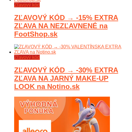
Zľavový kód
ZĽAVOVÝ KÓD → -15% EXTRA
ZĽAVA NA NEZĽAVNENÉ na
FootShop.sk
Zľavový kód
ZĽAVOVÝ KÓD → -30% EXTRA
ZĽAVA NA JARNÝ MAKE-UP
LOOK na Notino.sk