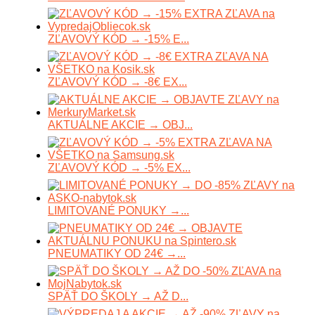
ZĽAVOVÝ KÓD → -15% E...
ZĽAVOVÝ KÓD → -8€ EX...
AKTUÁLNE AKCIE → OBJ...
ZĽAVOVÝ KÓD → -5% EX...
LIMITOVANÉ PONUKY →...
PNEUMATIKY OD 24€ →...
SPÄŤ DO ŠKOLY → AŽ D...