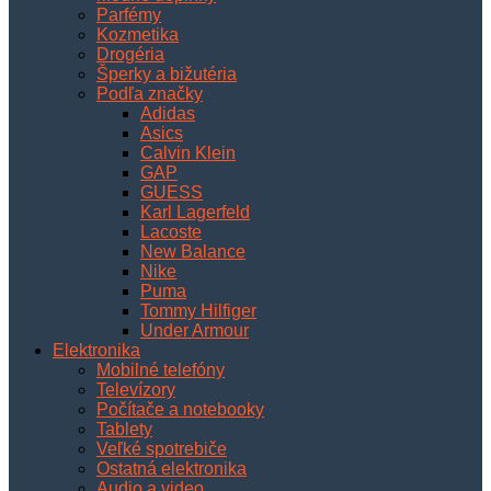
Parfémy
Kozmetika
Drogéria
Šperky a bižutéria
Podľa značky
Adidas
Asics
Calvin Klein
GAP
GUESS
Karl Lagerfeld
Lacoste
New Balance
Nike
Puma
Tommy Hilfiger
Under Armour
Elektronika
Mobilné telefóny
Televízory
Počítače a notebooky
Tablety
Veľké spotrebiče
Ostatná elektronika
Audio a video