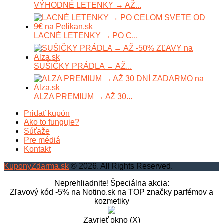
VÝHODNÉ LETENKY → AŽ...
LACNÉ LETENKY → PO C...
SUŠIČKY PRÁDLA → AŽ...
ALZA PREMIUM → AŽ 30...
Pridať kupón
Ako to funguje?
Súťaže
Pre médiá
Kontakt
KuponyZdarma.sk
© 2026. All Rights Reserved.
Neprehliadnite! Špeciálna akcia:
Zľavový kód -5% na Notino.sk na TOP značky parfémov a
kozmetiky
Zavrieť okno (X)