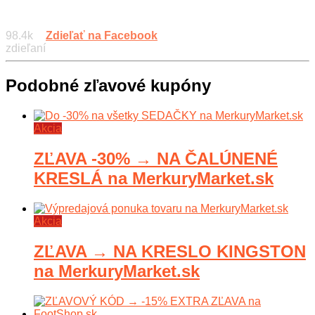
98.4k
Zdieľať na Facebook
zdieľaní
Podobné zľavové kupóny
Akcia
ZĽAVA -30% → NA ČALÚNENÉ
KRESLÁ na MerkuryMarket.sk
Akcia
ZĽAVA → NA KRESLO KINGSTON
na MerkuryMarket.sk