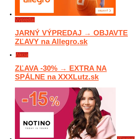
Výpredaj
JARNÝ VÝPREDAJ → OBJAVTE
ZĽAVY na Allegro.sk
Akcia
ZĽAVA -30% → EXTRA NA
SPÁLNE na XXXLutz.sk
Zľavový