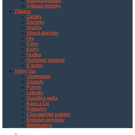
Autodiagnostika
Výbava motorky
Zábava
Zážitky
Darčeky
Hračky
Vtipné darčeky
Hry
Filmy
Knihy
Hudba
Hudobné nástroje
E-knihy
Voľný čas
Ubytovanie
Zájazdy
Pobyty
Letenky
Donáška jedla
Káva a čaj
Potraviny
Chovateľské potreby
Erotické pomôcky
Webhosting