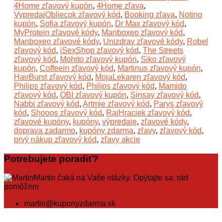
4Home zľavový kupón
,
4Home zľava
,
VypredajObliecok zľavový kód
,
Booking zľava
,
Notino
kupón
,
Sofia zľavový kupón
,
Dr Max zľavový kód
,
MyProtein zľavové kódy
,
Manboxeo zľavový kód
,
Manboxeo zľavové kódy
,
Unizdrav zľavové kódy
,
Robel
zľavový kód
,
iSexShop zľavový kód
,
The Streets
zľavový kód
,
Mohito zľavový kupón
,
Siko zľavový
kupón
,
Coffeein zľavový kód
,
Martinus zľavový kupón
,
HairBurst zľavový kód
,
MojaLekaren zľavový kód
,
Philips zľavový kód
,
Philips zľavový kód
,
Mamido
zľavový kód
,
OBI zľavový kupón
,
Sinsay zľavový kód
,
Nabbi zľavový kód
,
Artmie zľavový kód
,
Parys zľavový
kód
,
Shooos zľavový kód
,
RajHraciek zľavový kód
,
zľavové kupóny
,
kupóny
,
výpredaje
,
zľavové kódy
,
doprava zadarmo
,
kupóny zdarma
,
zľavy
,
zľavový kód
,
prvý nákup zľavový kód
,
zľavy akcie
Potrebujete poradiť?
Martin čaká na Vaše otázky. Opýtajte sa, rád
pomôžem
martin@kuponyzdarma.sk