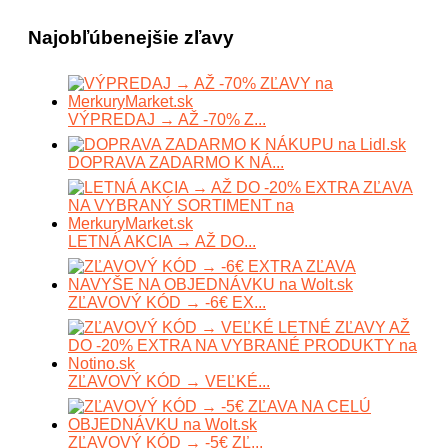
Najobľúbenejšie zľavy
VÝPREDAJ → AŽ -70% Z...
DOPRAVA ZADARMO K NÁ...
LETNÁ AKCIA → AŽ DO...
ZĽAVOVÝ KÓD → -6€ EX...
ZĽAVOVÝ KÓD → VEĽKÉ...
ZĽAVOVÝ KÓD → -5€ ZĽ...