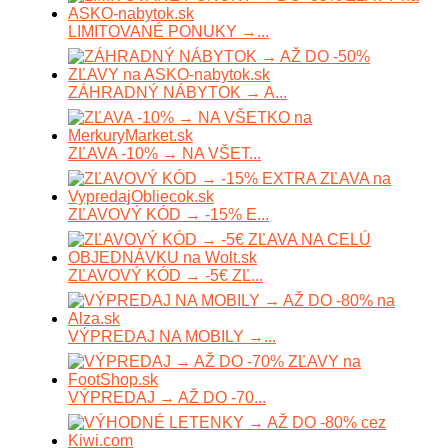
LIMITOVANÉ PONUKY →...
ZÁHRADNÝ NÁBYTOK → A...
ZĽAVA -10% → NA VŠET...
ZĽAVOVÝ KÓD → -15% E...
ZĽAVOVÝ KÓD → -5€ ZĽ...
VÝPREDAJ NA MOBILY →...
VÝPREDAJ → AŽ DO -70...