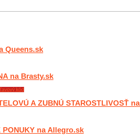
 Queens.sk
 na Brasty.sk
ľavový kód
TELOVÚ A ZUBNÚ STAROSTLIVOSŤ na 
PONUKY na Allegro.sk