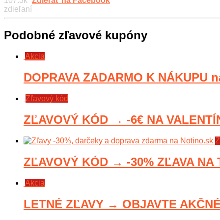
107.3k
Zdieľať na Facebook
zdieľaní
Podobné zľavové kupóny
Akcia
DOPRAVA ZADARMO K NÁKUPU na
Zľavový kód
ZĽAVOVÝ KÓD → -6€ NA VALENTÍNA
Z
ZĽAVOVÝ KÓD → -30% ZĽAVA NA 
Akcia
LETNÉ ZĽAVY → OBJAVTE AKČNÉ 