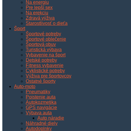
Na energiu
Pre lepší sex
Na erekciu
Zdravá výživa
Starostlivosť o dieťa
Šport
Športové potreby
Športové oblečenie
Športová obuv
Turistická výbava
Vybavenie na šport
Detské potreby
Fitness vybavenie
Cyklistické potreby
Výživa pre športovcov
Ostatné športy
Auto-moto
Pneumatiky
Poistenie auta
Autokozmetika
GPS navigácie
Výbava auta
Auto náradie
Náhradné diely
Autodoplnky