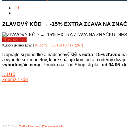
0
ZĽAVOVÝ KÓD → -15% EXTRA ZĽAVA NA ZNAČ
Zľavový kód
Kupón je neplatný |
Kupóny FOOTSHOP.sk (267)
Doprajte si pohodlie a nadčasový štýl
s extra -15% zľavou
na 
a vyberte si z modelov, ktoré spájajú komfort a moderný dizajn
výhodnejšie ceny
. Ponuka na FootShop.sk platí
od 04.06. d
…U15
Zobraziť kód