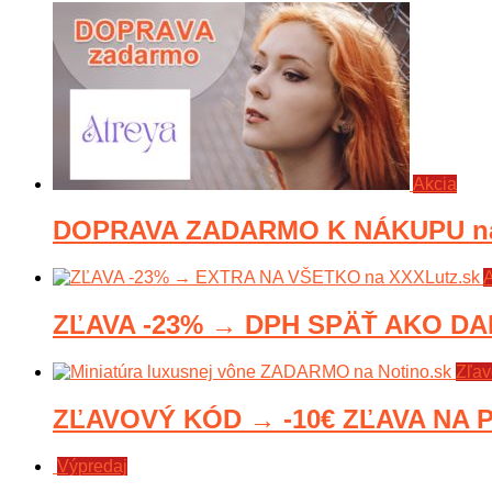
Akcia
DOPRAVA ZADARMO K NÁKUPU na 
A
ZĽAVA -23% → DPH SPÄŤ AKO DA
Zľav
ZĽAVOVÝ KÓD → -10€ ZĽAVA NA P
Výpredaj