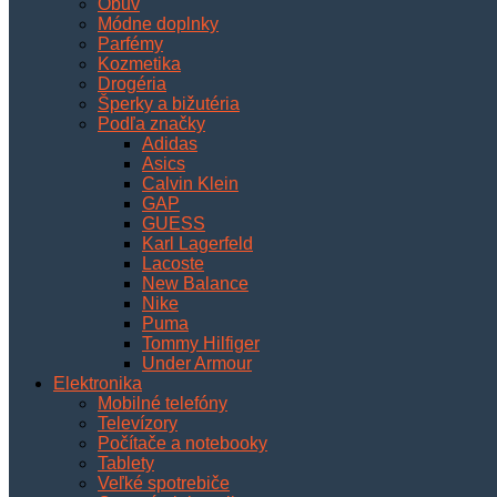
Obuv
Módne doplnky
Parfémy
Kozmetika
Drogéria
Šperky a bižutéria
Podľa značky
Adidas
Asics
Calvin Klein
GAP
GUESS
Karl Lagerfeld
Lacoste
New Balance
Nike
Puma
Tommy Hilfiger
Under Armour
Elektronika
Mobilné telefóny
Televízory
Počítače a notebooky
Tablety
Veľké spotrebiče