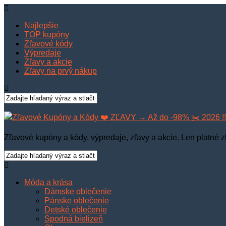
Najlepšie
TOP kupóny
Zľavové kódy
Výpredaje
Zľavy a akcie
Zľavy na prvý nákup
Zľavové kupóny a kódy, výpredaje, zľavy a akcie. Len platné z
Móda a krása
Dámske oblečenie
Pánske oblečenie
Detské oblečenie
Spodná bielizeň