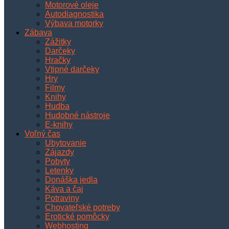
Motorové oleje
Autodiagnostika
Výbava motorky
Zábava
Zážitky
Darčeky
Hračky
Vtipné darčeky
Hry
Filmy
Knihy
Hudba
Hudobné nástroje
E-knihy
Voľný čas
Ubytovanie
Zájazdy
Pobyty
Letenky
Donáška jedla
Káva a čaj
Potraviny
Chovateľské potreby
Erotické pomôcky
Webhosting