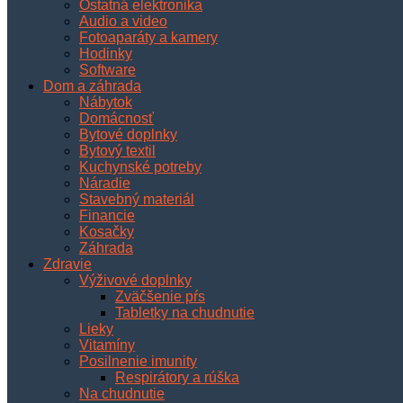
Ostatná elektronika
Audio a video
Fotoaparáty a kamery
Hodinky
Software
Dom a záhrada
Nábytok
Domácnosť
Bytové doplnky
Bytový textil
Kuchynské potreby
Náradie
Stavebný materiál
Financie
Kosačky
Záhrada
Zdravie
Výživové doplnky
Zväčšenie pŕs
Tabletky na chudnutie
Lieky
Vitamíny
Posilnenie imunity
Respirátory a rúška
Na chudnutie