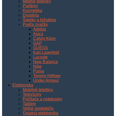
Módne doplnky
Parfémy
Kozmetika
Drogéria
Šperky a bižutéria
Podľa značky
Adidas
Asics
Calvin Klein
GAP
GUESS
Karl Lagerfeld
Lacoste
New Balance
Nike
Puma
Tommy Hilfiger
Under Armour
Elektronika
Mobilné telefóny
Televízory
Počítače a notebooky
Tablety
Veľké spotrebiče
Ostatná elektronika