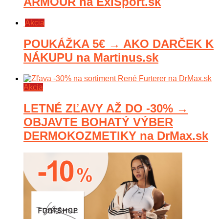
ARMOUR na ExiSport.sk
Akcia
POUKÁŽKA 5€ → AKO DARČEK K
NÁKUPU na Martinus.sk
Akcia
LETNÉ ZĽAVY AŽ DO -30% →
OBJAVTE BOHATÝ VÝBER
DERMOKOZMETIKY na DrMax.sk