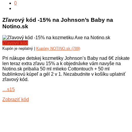
0
Zľavový kód -15% na Johnson’s Baby na
Notino.sk
Zľavový kód
Kupón je neplatný |
Kupóny NOTINO.sk (789)
Pri nákupe detskej kozmetiky Johnson’s Baby nad 6€ získate
len teraz extra zľavu 15% a k objednávke vám navyše na
Notino.sk pribalia 50 ml mlieko Cottontouch + 50 ml
bublinkovú kúpeľ a gél 2 v 1. Nezabudnite v košíku uplatniť
zľavový kód.
…s15
Zobraziť kód