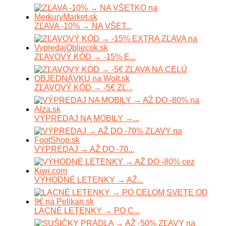
ZĽAVA -10% → NA VŠET...
ZĽAVOVÝ KÓD → -15% E...
ZĽAVOVÝ KÓD → -5€ ZĽ...
VÝPREDAJ NA MOBILY →...
VÝPREDAJ → AŽ DO -70...
VÝHODNÉ LETENKY → AŽ...
LACNÉ LETENKY → PO C...