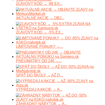
ZĽAVOVÝ KÓD → -8€ EX...
AKTUÁLNE AKCIE → OBJ...
ZĽAVOVÝ KÓD → -5% EX...
LIMITOVANÉ PONUKY →...
PNEUMATIKY OD 24€ →...
SPÄŤ DO ŠKOLY → AŽ D...
VÝPREDAJ A AKCIE → A...
ZÁHRADNÝ NÁBYTOK → A...