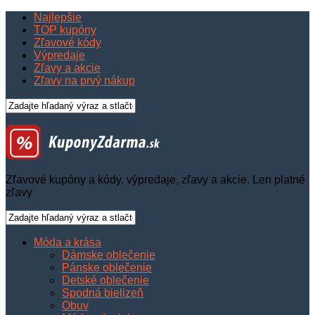
Najlepšie
TOP kupóny
Zľavové kódy
Výpredaje
Zľavy a akcie
Zľavy na prvý nákup
Zľavové kupóny a kódy, výpredaje, zľavy a akcie. Len platné
zľavy
Móda a krása
Dámske oblečenie
Pánske oblečenie
Detské oblečenie
Spodná bielizeň
Obuv