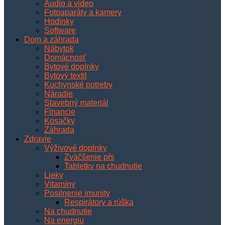
Audio a video
Fotoaparáty a kamery
Hodinky
Software
Dom a záhrada
Nábytok
Domácnosť
Bytové doplnky
Bytový textil
Kuchynské potreby
Náradie
Stavebný materiál
Financie
Kosačky
Záhrada
Zdravie
Výživové doplnky
Zväčšenie pŕs
Tabletky na chudnutie
Lieky
Vitamíny
Posilnenie imunity
Respirátory a rúška
Na chudnutie
Na energiu