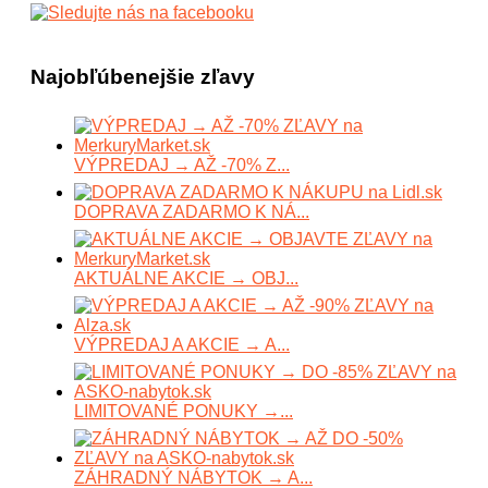
Najobľúbenejšie zľavy
VÝPREDAJ → AŽ -70% Z...
DOPRAVA ZADARMO K NÁ...
AKTUÁLNE AKCIE → OBJ...
VÝPREDAJ A AKCIE → A...
LIMITOVANÉ PONUKY →...
ZÁHRADNÝ NÁBYTOK → A...