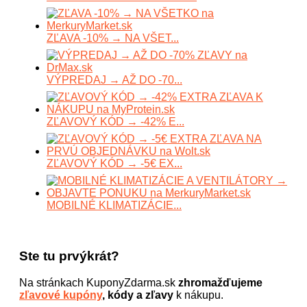
ZĽAVA -10% → NA VŠET...
VÝPREDAJ → AŽ DO -70...
ZĽAVOVÝ KÓD → -42% E...
ZĽAVOVÝ KÓD → -5€ EX...
MOBILNÉ KLIMATIZÁCIE...
Ste tu prvýkrát?
Na stránkach KuponyZdarma.sk
zhromažďujeme
zľavové kupóny
, kódy a zľavy
k nákupu.