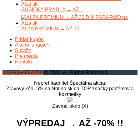
SUŠIČKY PRÁDLA → AŽ...
ALZA PREMIUM → AŽ 30...
Pridať kupón
Ako to funguje?
Súťaže
Pre médiá
Kontakt
KuponyZdarma.sk
© 2026. All Rights Reserved.
Neprehliadnite! Špeciálna akcia:
Zľavový kód -5% na Notino.sk na TOP značky parfémov a
kozmetiky
Zavrieť okno (X)
VÝPREDAJ → AŽ -70% !!