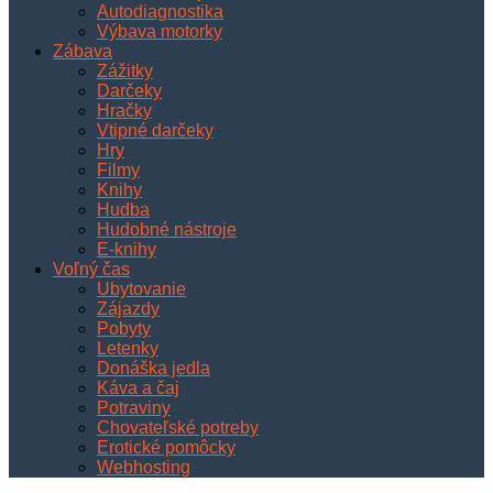
Autodiagnostika
Výbava motorky
Zábava
Zážitky
Darčeky
Hračky
Vtipné darčeky
Hry
Filmy
Knihy
Hudba
Hudobné nástroje
E-knihy
Voľný čas
Ubytovanie
Zájazdy
Pobyty
Letenky
Donáška jedla
Káva a čaj
Potraviny
Chovateľské potreby
Erotické pomôcky
Webhosting