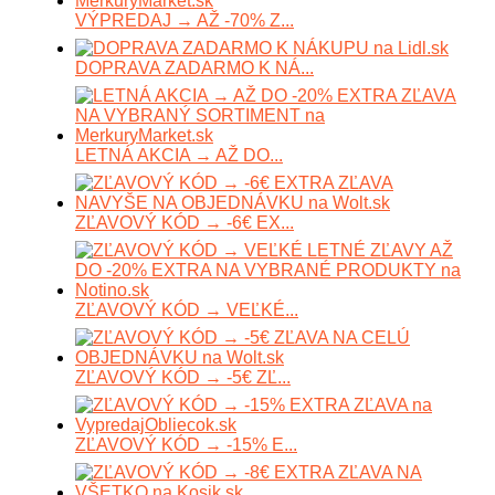
VÝPREDAJ → AŽ -70% Z...
DOPRAVA ZADARMO K NÁ...
LETNÁ AKCIA → AŽ DO...
ZĽAVOVÝ KÓD → -6€ EX...
ZĽAVOVÝ KÓD → VEĽKÉ...
ZĽAVOVÝ KÓD → -5€ ZĽ...
ZĽAVOVÝ KÓD → -15% E...