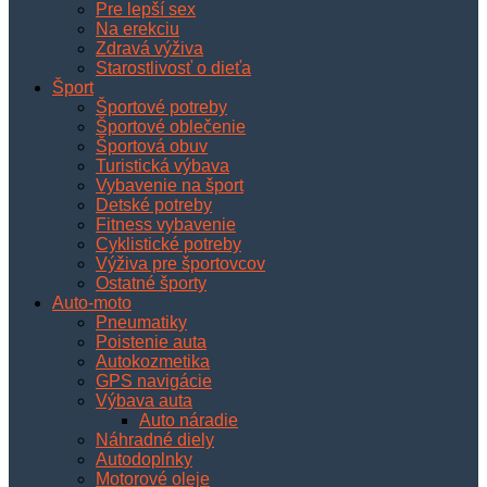
Pre lepší sex
Na erekciu
Zdravá výživa
Starostlivosť o dieťa
Šport
Športové potreby
Športové oblečenie
Športová obuv
Turistická výbava
Vybavenie na šport
Detské potreby
Fitness vybavenie
Cyklistické potreby
Výživa pre športovcov
Ostatné športy
Auto-moto
Pneumatiky
Poistenie auta
Autokozmetika
GPS navigácie
Výbava auta
Auto náradie
Náhradné diely
Autodoplnky
Motorové oleje