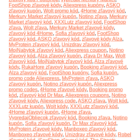
FootShop zľavové kódy
,
Aliexpress kupóny
,
ASKO
zľavový kupón
,
Wolt promo kód
,
4Home zľavový kód
,
Merkury Market zľavový kupón
,
Notino zľava
,
Merkury
Market zľavový kód
,
XXXLutz zľavový kód
,
FootShop
zľava
,
Wolt zľava
,
Merkury Market zľavové kódy
,
zľavový kód 4Home
,
Sofia zľavový kód
,
FootShop
zľavový kód
,
ASKO zľavový kód
,
zľavové kódy Alza
,
MyProtein zľavový kód
,
Unizdrav zľavový kód
,
MojNabytok zľavový kód
,
Aliexpress coupon
,
Notino
zľavový kód
,
Alza zľavový kupón
,
zľava Dr Max
,
Wolt
zľavový kód
,
MojNabytok zľavový kód
,
Alza zľavové
kódy
,
RukaHore zľavový kupón
,
Booking zľavový kód
,
Alza zľavový kód
,
FootShop kupóny
,
Sofia kupón
,
promo code Aliexpress
,
MyProtein zľava
,
ASKO
zľavový kupón
,
Notino zľavový kupón
,
Aliexpress
promo codes
,
4Home zľavové kódy
,
Booking promo
kód
,
zľavový kód Dr Max
,
Aliexpress coupons
,
Notino
zľavové kódy
,
Aliexpress code
,
ASKO zľava
,
Wolt kód
,
XXXLutz kupón
,
Wolt kódy
,
XXXLutz zľavový kód
,
4Home zľavový kupón
,
4Home zľava
,
VypredajObliecok zľavový kód
,
Booking zľava
,
Notino
kupón
,
Sofia zľavový kupón
,
Dr Max zľavový kód
,
MyProtein zľavové kódy
,
Manboxeo zľavový kód
,
Manboxeo zľavové kódy
,
Unizdrav zľavové kódy
,
Robel