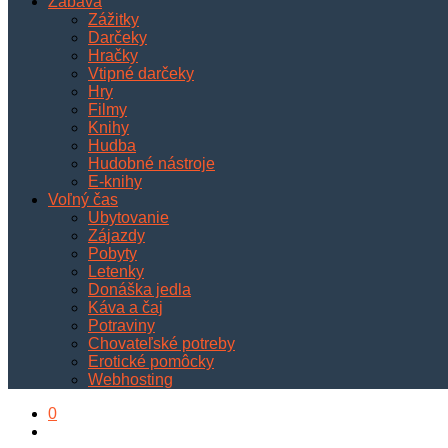
Zábava
Zážitky
Darčeky
Hračky
Vtipné darčeky
Hry
Filmy
Knihy
Hudba
Hudobné nástroje
E-knihy
Voľný čas
Ubytovanie
Zájazdy
Pobyty
Letenky
Donáška jedla
Káva a čaj
Potraviny
Chovateľské potreby
Erotické pomôcky
Webhosting
0