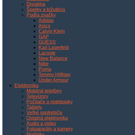
Drogéria
Šperky a bižutéria
Podľa značky
Adidas
Asics
Calvin Klein
GAP
GUESS
Karl Lagerfeld
Lacoste
New Balance
Nike
Puma
Tommy Hilfiger
Under Armour
Elektronika
Mobilné telefóny
Televízory
Počítače a notebooky
Tablety
Veľké spotrebiče
Ostatná elektronika
Audio a video
Fotoaparáty a kamery
Hodinky