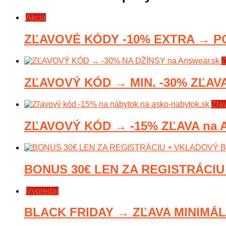
Akcia
ZĽAVOVÉ KÓDY -10% EXTRA → P
Z
ZĽAVOVÝ KÓD → MIN. -30% ZĽAVA
Zľa
ZĽAVOVÝ KÓD → -15% ZĽAVA na A
BONUS 30€ LEN ZA REGISTRÁCIU 
Výpredaj
BLACK FRIDAY → ZĽAVA MINIMÁLN