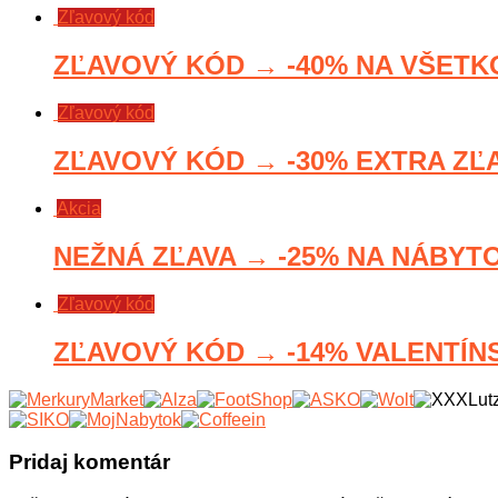
Zľavový kód
ZĽAVOVÝ KÓD → -40% NA VŠETKO
Zľavový kód
ZĽAVOVÝ KÓD → -30% EXTRA ZĽA
Akcia
NEŽNÁ ZĽAVA → -25% NA NÁBYTO
Zľavový kód
ZĽAVOVÝ KÓD → -14% VALENTÍNS
Pridaj komentár