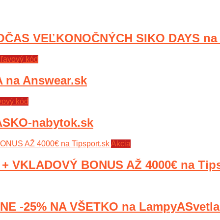
OČAS VEĽKONOČNÝCH SIKO DAYS na 
ľavový kód
 na Answear.sk
vový kód
SKO-nabytok.sk
Akcia
+ VKLADOVÝ BONUS AŽ 4000€ na Tips
E -25% NA VŠETKO na LampyASvetla