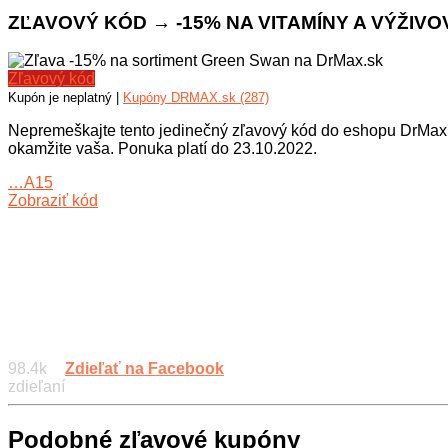
ZĽAVOVÝ KÓD → -15% NA VITAMÍNY A VÝŽIVO
Zľavový kód
Kupón je neplatný |
Kupóny DRMAX.sk (287)
Nepremeškajte tento jedinečný zľavový kód do eshopu DrMax.s
okamžite vaša. Ponuka platí do 23.10.2022.
…A15
Zobraziť kód
98.4k
Zdieľať na Facebook
zdieľaní
Podobné zľavové kupóny