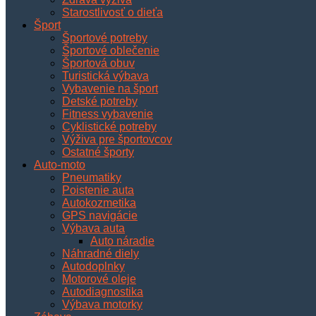
Starostlivosť o dieťa
Šport
Športové potreby
Športové oblečenie
Športová obuv
Turistická výbava
Vybavenie na šport
Detské potreby
Fitness vybavenie
Cyklistické potreby
Výživa pre športovcov
Ostatné športy
Auto-moto
Pneumatiky
Poistenie auta
Autokozmetika
GPS navigácie
Výbava auta
Auto náradie
Náhradné diely
Autodoplnky
Motorové oleje
Autodiagnostika
Výbava motorky