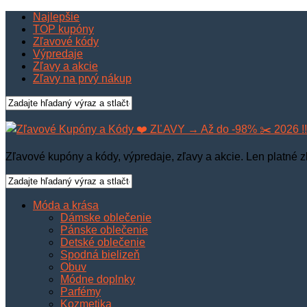
Najlepšie
TOP kupóny
Zľavové kódy
Výpredaje
Zľavy a akcie
Zľavy na prvý nákup
Zľavové kupóny a kódy, výpredaje, zľavy a akcie. Len platné z
Móda a krása
Dámske oblečenie
Pánske oblečenie
Detské oblečenie
Spodná bielizeň
Obuv
Módne doplnky
Parfémy
Kozmetika