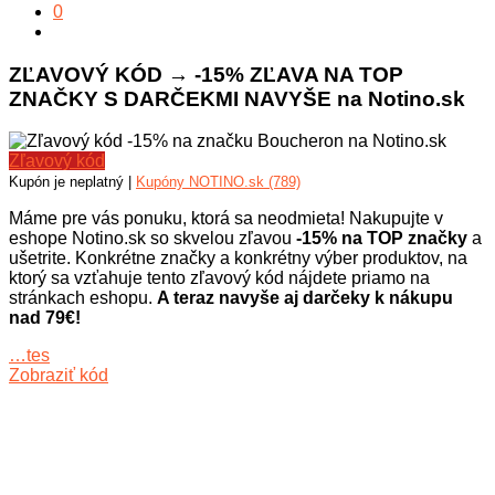
0
ZĽAVOVÝ KÓD → -15% ZĽAVA NA TOP
ZNAČKY S DARČEKMI NAVYŠE na Notino.sk
Zľavový kód
Kupón je neplatný |
Kupóny NOTINO.sk (789)
Máme pre vás ponuku, ktorá sa neodmieta! Nakupujte v
eshope Notino.sk so skvelou zľavou
-15% na TOP značky
a
ušetrite. Konkrétne značky a konkrétny výber produktov, na
ktorý sa vzťahuje tento zľavový kód nájdete priamo na
stránkach eshopu.
A teraz navyše aj darčeky k nákupu
nad 79€!
…tes
Zobraziť kód