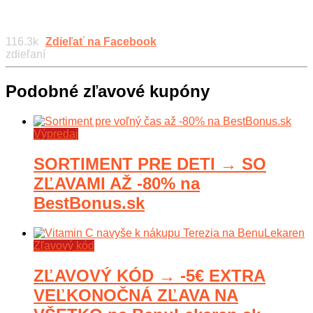
116.3k
Zdieľať na Facebook
zdieľaní
Podobné zľavové kupóny
Výpredaj
SORTIMENT PRE DETI → SO
ZĽAVAMI AŽ -80% na
BestBonus.sk
Zľavový kód
ZĽAVOVÝ KÓD → -5€ EXTRA
VEĽKONOČNÁ ZĽAVA NA