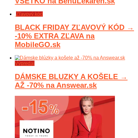
VŠETKO na BenuLekaren.sk
Zľavový kód
BLACK FRIDAY ZĽAVOVÝ KÓD →
-10% EXTRA ZĽAVA na
MobileGO.sk
Výpredaj
DÁMSKE BLUZKY A KOŠELE →
AŽ -70% na Answear.sk