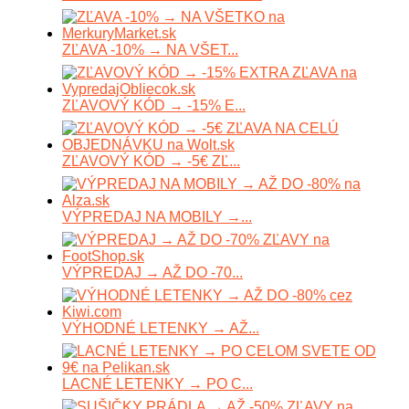
ZĽAVA -10% → NA VŠET...
ZĽAVOVÝ KÓD → -15% E...
ZĽAVOVÝ KÓD → -5€ ZĽ...
VÝPREDAJ NA MOBILY →...
VÝPREDAJ → AŽ DO -70...
VÝHODNÉ LETENKY → AŽ...
LACNÉ LETENKY → PO C...