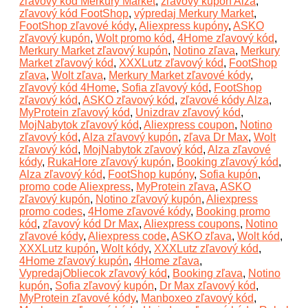
zľavový kód Merkury Market
,
zľavový kupón Alza
,
zľavový kód FootShop
,
výpredaj Merkury Market
,
FootShop zľavové kódy
,
Aliexpress kupóny
,
ASKO
zľavový kupón
,
Wolt promo kód
,
4Home zľavový kód
,
Merkury Market zľavový kupón
,
Notino zľava
,
Merkury
Market zľavový kód
,
XXXLutz zľavový kód
,
FootShop
zľava
,
Wolt zľava
,
Merkury Market zľavové kódy
,
zľavový kód 4Home
,
Sofia zľavový kód
,
FootShop
zľavový kód
,
ASKO zľavový kód
,
zľavové kódy Alza
,
MyProtein zľavový kód
,
Unizdrav zľavový kód
,
MojNabytok zľavový kód
,
Aliexpress coupon
,
Notino
zľavový kód
,
Alza zľavový kupón
,
zľava Dr Max
,
Wolt
zľavový kód
,
MojNabytok zľavový kód
,
Alza zľavové
kódy
,
RukaHore zľavový kupón
,
Booking zľavový kód
,
Alza zľavový kód
,
FootShop kupóny
,
Sofia kupón
,
promo code Aliexpress
,
MyProtein zľava
,
ASKO
zľavový kupón
,
Notino zľavový kupón
,
Aliexpress
promo codes
,
4Home zľavové kódy
,
Booking promo
kód
,
zľavový kód Dr Max
,
Aliexpress coupons
,
Notino
zľavové kódy
,
Aliexpress code
,
ASKO zľava
,
Wolt kód
,
XXXLutz kupón
,
Wolt kódy
,
XXXLutz zľavový kód
,
4Home zľavový kupón
,
4Home zľava
,
VypredajObliecok zľavový kód
,
Booking zľava
,
Notino
kupón
,
Sofia zľavový kupón
,
Dr Max zľavový kód
,
MyProtein zľavové kódy
,
Manboxeo zľavový kód
,