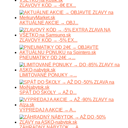
ZĽAVOVÝ KÓD → -8€ EX...
AKTUÁLNE AKCIE → OBJ...
ZĽAVOVÝ KÓD → -5% EX...
PNEUMATIKY OD 24€ →...
LIMITOVANÉ PONUKY →...
SPÄŤ DO ŠKOLY → AŽ D...
VÝPREDAJ A AKCIE → A...
ZÁHRADNÝ NÁBYTOK → A...