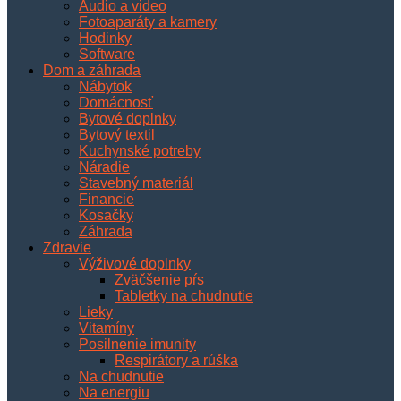
Audio a video
Fotoaparáty a kamery
Hodinky
Software
Dom a záhrada
Nábytok
Domácnosť
Bytové doplnky
Bytový textil
Kuchynské potreby
Náradie
Stavebný materiál
Financie
Kosačky
Záhrada
Zdravie
Výživové doplnky
Zväčšenie pŕs
Tabletky na chudnutie
Lieky
Vitamíny
Posilnenie imunity
Respirátory a rúška
Na chudnutie
Na energiu