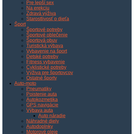
Pre lepší sex
Na erekciu
Zdravá výživa
Starostlivosť o dieťa
Šport
Športové potreby
Športové oblečenie
Športová obuv
Turistická výbava
Vybavenie na šport
Detské potreby
Fitness vybavenie
Cyklistické potreby
Výživa pre športovcov
Ostatné športy
Auto-moto
Pneumatiky
Poistenie auta
Autokozmetika
GPS navigácie
Výbava auta
Auto náradie
Náhradné diely
Autodoplnky
Motorové oleje