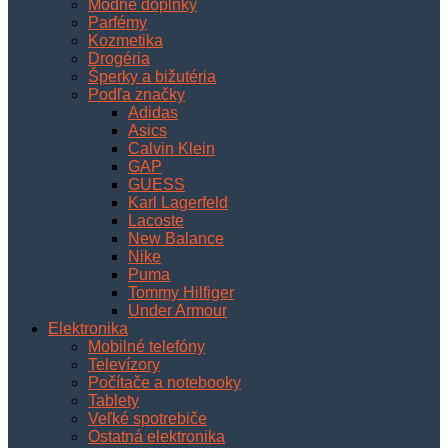
Módne doplnky
Parfémy
Kozmetika
Drogéria
Šperky a bižutéria
Podľa značky
Adidas
Asics
Calvin Klein
GAP
GUESS
Karl Lagerfeld
Lacoste
New Balance
Nike
Puma
Tommy Hilfiger
Under Armour
Elektronika
Mobilné telefóny
Televízory
Počítače a notebooky
Tablety
Veľké spotrebiče
Ostatná elektronika