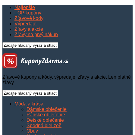
Najlepšie
TOP kupóny
Zľavové kódy
Výpredaje
Zľavy a akcie
Zľavy na prvý nákup
Zľavové kupóny a kódy, výpredaje, zľavy a akcie. Len platné
zľavy
Móda a krása
Dámske oblečenie
Pánske oblečenie
Detské oblečenie
Spodná bielizeň
Obuv