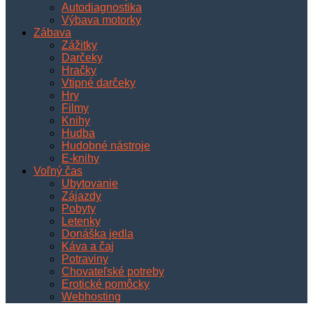
Autodiagnostika
Výbava motorky
Zábava
Zážitky
Darčeky
Hračky
Vtipné darčeky
Hry
Filmy
Knihy
Hudba
Hudobné nástroje
E-knihy
Voľný čas
Ubytovanie
Zájazdy
Pobyty
Letenky
Donáška jedla
Káva a čaj
Potraviny
Chovateľské potreby
Erotické pomôcky
Webhosting