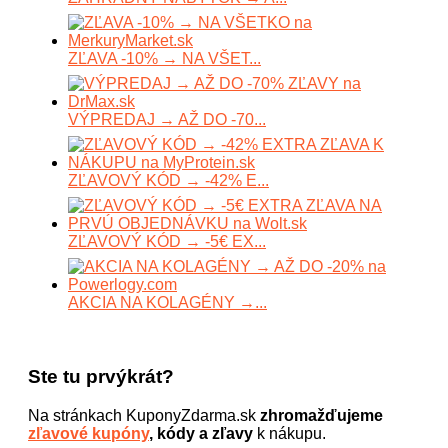
ZĽAVA -10% → NA VŠET...
VÝPREDAJ → AŽ DO -70...
ZĽAVOVÝ KÓD → -42% E...
ZĽAVOVÝ KÓD → -5€ EX...
AKCIA NA KOLAGÉNY →...
Ste tu prvýkrát?
Na stránkach KuponyZdarma.sk
zhromažďujeme
zľavové kupóny
, kódy a zľavy
k nákupu.