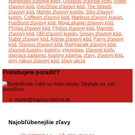
Manboxeo zľavové kódy
,
Unizdrav zľavové kódy
,
Robel
zľavový kód
,
iSexShop zľavový kód
,
The Streets
zľavový kód
,
Mohito zľavový kupón
,
Siko zľavový
kupón
,
Coffeein zľavový kód
,
Martinus zľavový kupón
,
HairBurst zľavový kód
,
MojaLekaren zľavový kód
,
Philips zľavový kód
,
Philips zľavový kód
,
Mamido
zľavový kód
,
OBI zľavový kupón
,
Sinsay zľavový kód
,
Nabbi zľavový kód
,
Artmie zľavový kód
,
Parys zľavový
kód
,
Shooos zľavový kód
,
RajHraciek zľavový kód
,
zľavové kupóny
,
kupóny
,
výpredaje
,
zľavové kódy
,
doprava zadarmo
,
kupóny zdarma
,
zľavy
,
zľavový kód
,
prvý nákup zľavový kód
,
zľavy akcie
Potrebujete poradiť?
Martin čaká na Vaše otázky. Opýtajte sa, rád
pomôžem
martin@kuponyzdarma.sk
Najobľúbenejšie zľavy