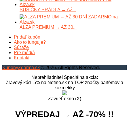
SUŠIČKY PRÁDLA → AŽ...
ALZA PREMIUM → AŽ 30...
Pridať kupón
Ako to funguje?
Súťaže
Pre médiá
Kontakt
KuponyZdarma.sk
© 2026. All Rights Reserved.
Neprehliadnite! Špeciálna akcia:
Zľavový kód -5% na Notino.sk na TOP značky parfémov a
kozmetiky
Zavrieť okno (X)
VÝPREDAJ → AŽ -70% !!