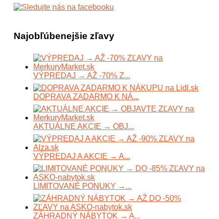
Najobľúbenejšie zľavy
VÝPREDAJ → AŽ -70% Z...
DOPRAVA ZADARMO K NÁ...
AKTUÁLNE AKCIE → OBJ...
VÝPREDAJ A AKCIE → A...
LIMITOVANÉ PONUKY →...
ZÁHRADNÝ NÁBYTOK → A...