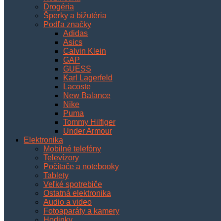
Drogéria
Šperky a bižutéria
Podľa značky
Adidas
Asics
Calvin Klein
GAP
GUESS
Karl Lagerfeld
Lacoste
New Balance
Nike
Puma
Tommy Hilfiger
Under Armour
Elektronika
Mobilné telefóny
Televízory
Počítače a notebooky
Tablety
Veľké spotrebiče
Ostatná elektronika
Audio a video
Fotoaparáty a kamery
Hodinky