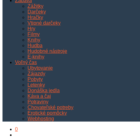
Zábava
Zážitky
Darčeky
Hračky
Vtipné darčeky
Hry
Filmy
Knihy
Hudba
Hudobné nástroje
E-knihy
Voľný čas
Ubytovanie
Zájazdy
Pobyty
Letenky
Donáška jedla
Káva a čaj
Potraviny
Chovateľské potreby
Erotické pomôcky
Webhosting
0