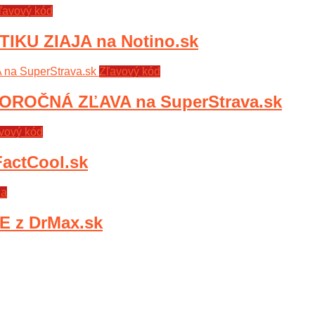
ľavový kód
KU ZIAJA na Notino.sk
Zľavový kód
ROČNÁ ZĽAVA na SuperStrava.sk
vový kód
actCool.sk
ia
 z DrMax.sk