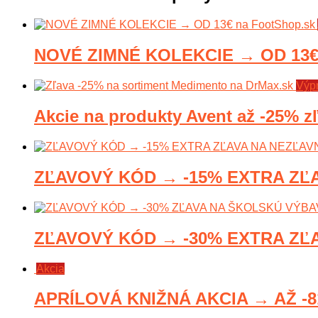
NOVÉ ZIMNÉ KOLEKCIE → OD 13€ 
Výp
Akcie na produkty Avent až -25% z
ZĽAVOVÝ KÓD → -15% EXTRA ZĽA
ZĽAVOVÝ KÓD → -30% EXTRA ZĽA
Akcia
APRÍLOVÁ KNIŽNÁ AKCIA → AŽ -81