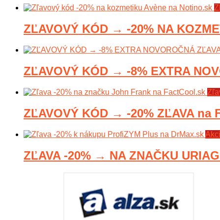
Z
ZĽAVOVÝ KÓD → -20% NA KOZMETI
ZĽAVOVÝ KÓD → -8% EXTRA NOVO
Zľa
ZĽAVOVÝ KÓD → -20% ZĽAVA na F
Akc
ZĽAVA -20% → NA ZNAČKU URIAGE