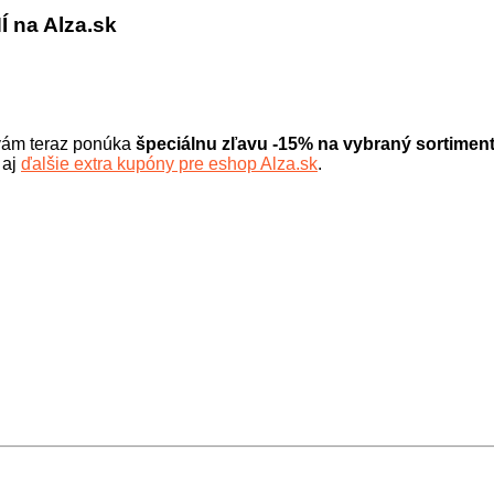
na Alza.sk
k vám teraz ponúka
špeciálnu zľavu -15% na vybran
ý sortimen
 aj
ďalšie extra kupóny pre eshop Alza.sk
.