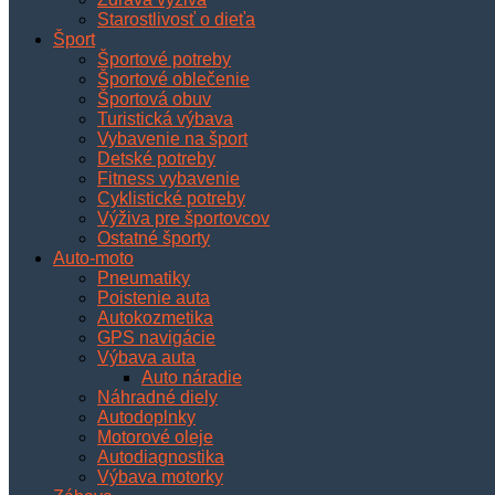
Starostlivosť o dieťa
Šport
Športové potreby
Športové oblečenie
Športová obuv
Turistická výbava
Vybavenie na šport
Detské potreby
Fitness vybavenie
Cyklistické potreby
Výživa pre športovcov
Ostatné športy
Auto-moto
Pneumatiky
Poistenie auta
Autokozmetika
GPS navigácie
Výbava auta
Auto náradie
Náhradné diely
Autodoplnky
Motorové oleje
Autodiagnostika
Výbava motorky