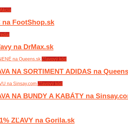
Akcia
na FootShop.sk
redaj
ľavy na DrMax.sk
Zľavový kód
VA NA SORTIMENT ADIDAS na Queens
Zľavový kód
VA NA BUNDY A KABÁTY na Sinsay.c
% ZĽAVY na Gorila.sk