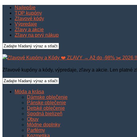
Najlepšie
TOP kupóny
Zľavové kódy
Výpredaje
Zľavy a akcie
Zľavy na prvý nákup
Zľavové kupóny a kódy, výpredaje, zľavy a akcie. Len platné z
Móda a krása
Dámske oblečenie
Pánske oblečenie
Detské oblečenie
Spodná bielizeň
Obuv
Módne doplnky
Parfémy
Kozmetika