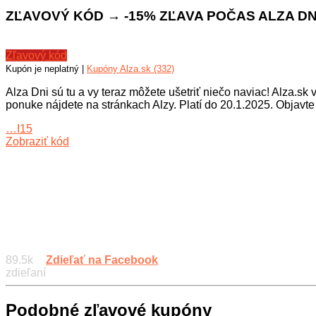
ZĽAVOVÝ KÓD → -15% ZĽAVA POČAS ALZA DNÍ 
Zľavový kód
Kupón je neplatný |
Kupóny Alza.sk (332)
Alza Dni sú tu a vy teraz môžete ušetriť niečo naviac! Alza.s
ponuke nájdete na stránkach Alzy. Platí do 20.1.2025. Objavte
…I15
Zobraziť kód
89.5k
Zdieľať na Facebook
zdieľaní
Podobné zľavové kupóny