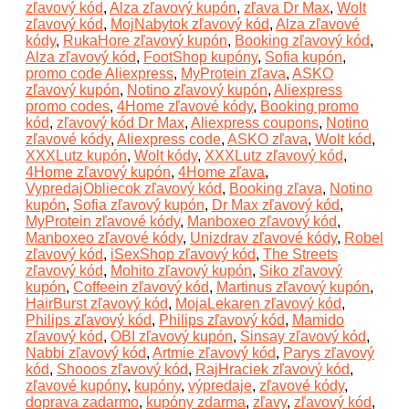
zľavový kód
,
Alza zľavový kupón
,
zľava Dr Max
,
Wolt
zľavový kód
,
MojNabytok zľavový kód
,
Alza zľavové
kódy
,
RukaHore zľavový kupón
,
Booking zľavový kód
,
Alza zľavový kód
,
FootShop kupóny
,
Sofia kupón
,
promo code Aliexpress
,
MyProtein zľava
,
ASKO
zľavový kupón
,
Notino zľavový kupón
,
Aliexpress
promo codes
,
4Home zľavové kódy
,
Booking promo
kód
,
zľavový kód Dr Max
,
Aliexpress coupons
,
Notino
zľavové kódy
,
Aliexpress code
,
ASKO zľava
,
Wolt kód
,
XXXLutz kupón
,
Wolt kódy
,
XXXLutz zľavový kód
,
4Home zľavový kupón
,
4Home zľava
,
VypredajObliecok zľavový kód
,
Booking zľava
,
Notino
kupón
,
Sofia zľavový kupón
,
Dr Max zľavový kód
,
MyProtein zľavové kódy
,
Manboxeo zľavový kód
,
Manboxeo zľavové kódy
,
Unizdrav zľavové kódy
,
Robel
zľavový kód
,
iSexShop zľavový kód
,
The Streets
zľavový kód
,
Mohito zľavový kupón
,
Siko zľavový
kupón
,
Coffeein zľavový kód
,
Martinus zľavový kupón
,
HairBurst zľavový kód
,
MojaLekaren zľavový kód
,
Philips zľavový kód
,
Philips zľavový kód
,
Mamido
zľavový kód
,
OBI zľavový kupón
,
Sinsay zľavový kód
,
Nabbi zľavový kód
,
Artmie zľavový kód
,
Parys zľavový
kód
,
Shooos zľavový kód
,
RajHraciek zľavový kód
,
zľavové kupóny
,
kupóny
,
výpredaje
,
zľavové kódy
,
doprava zadarmo
,
kupóny zdarma
,
zľavy
,
zľavový kód
,