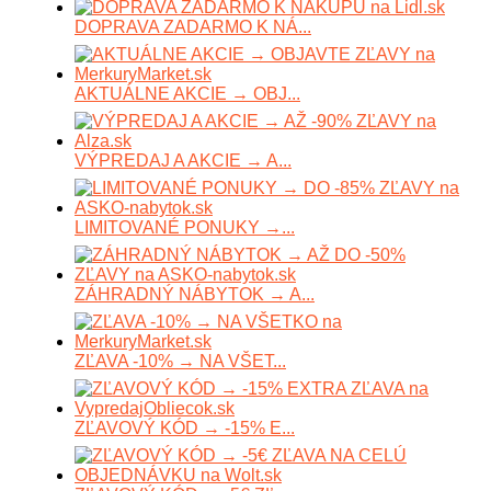
DOPRAVA ZADARMO K NÁ...
AKTUÁLNE AKCIE → OBJ...
VÝPREDAJ A AKCIE → A...
LIMITOVANÉ PONUKY →...
ZÁHRADNÝ NÁBYTOK → A...
ZĽAVA -10% → NA VŠET...
ZĽAVOVÝ KÓD → -15% E...