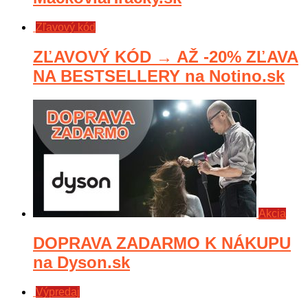
Zľavový kód
ZĽAVOVÝ KÓD → AŽ -20% ZĽAVA
NA BESTSELLERY na Notino.sk
Akcia
DOPRAVA ZADARMO K NÁKUPU
na Dyson.sk
Výpredaj