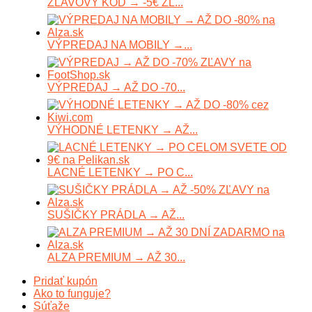
ZĽAVOVÝ KÓD → -5€ ZĽ...
VÝPREDAJ NA MOBILY →...
VÝPREDAJ → AŽ DO -70...
VÝHODNÉ LETENKY → AŽ...
LACNÉ LETENKY → PO C...
SUŠIČKY PRÁDLA → AŽ...
ALZA PREMIUM → AŽ 30...
Pridať kupón
Ako to funguje?
Súťaže