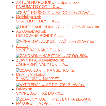
PNEUMATIKY OD 24€ →...
SPÄŤ DO ŠKOLY → AŽ D...
LIMITOVANÉ PONUKY →...
VÝPREDAJ A AKCIE → A...
ZÁHRADNÝ NÁBYTOK → A...
ZĽAVA -10% → NA VŠET...
VÝPREDAJ → AŽ DO -70...