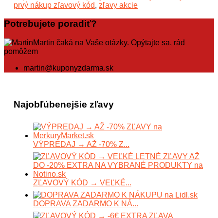
prvý nákup zľavový kód
,
zľavy akcie
Potrebujete poradiť?
Martin čaká na Vaše otázky. Opýtajte sa, rád
pomôžem
martin@kuponyzdarma.sk
Najobľúbenejšie zľavy
VÝPREDAJ → AŽ -70% Z...
ZĽAVOVÝ KÓD → VEĽKÉ...
DOPRAVA ZADARMO K NÁ...