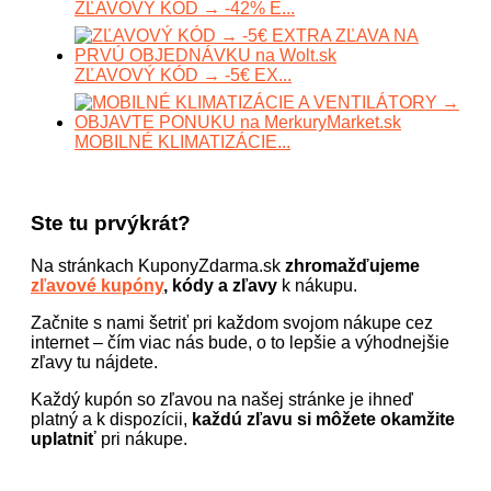
ZĽAVOVÝ KÓD → -42% E...
ZĽAVOVÝ KÓD → -5€ EX...
MOBILNÉ KLIMATIZÁCIE...
Ste tu prvýkrát?
Na stránkach KuponyZdarma.sk
zhromažďujeme
zľavové kupóny
, kódy a zľavy
k nákupu.
Začnite s nami šetriť pri každom svojom nákupe cez
internet – čím viac nás bude, o to lepšie a výhodnejšie
zľavy tu nájdete.
Každý kupón so zľavou na našej stránke je ihneď
platný a k dispozícii,
každú zľavu si môžete okamžite
uplatniť
pri nákupe.