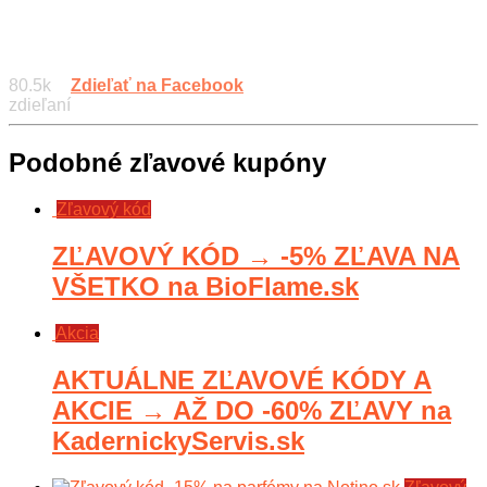
80.5k
Zdieľať na Facebook
zdieľaní
Podobné zľavové kupóny
Zľavový kód
ZĽAVOVÝ KÓD → -5% ZĽAVA NA
VŠETKO na BioFlame.sk
Akcia
AKTUÁLNE ZĽAVOVÉ KÓDY A
AKCIE → AŽ DO -60% ZĽAVY na
KadernickyServis.sk