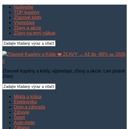
Najlepšie
TOP kupóny
Zľavové kódy
Výpredaje
Zľavy a akcie
Zľavy na prvý nákup
Zľavové kupóny a kódy, výpredaje, zľavy a akcie. Len platné
zľavy
Móda a krása
Elektronika
Dom a záhrada
Zdravie
Šport
Auto-moto
Zábava