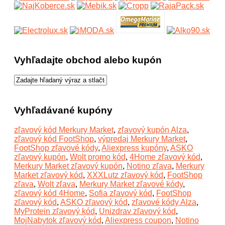
Vyhľadajte obchod alebo kupón
Vyhľadávané kupóny
zľavový kód Merkury Market
,
zľavový kupón Alza
,
zľavový kód FootShop
,
výpredaj Merkury Market
,
FootShop zľavové kódy
,
Aliexpress kupóny
,
ASKO
zľavový kupón
,
Wolt promo kód
,
4Home zľavový kód
,
Merkury Market zľavový kupón
,
Notino zľava
,
Merkury
Market zľavový kód
,
XXXLutz zľavový kód
,
FootShop
zľava
,
Wolt zľava
,
Merkury Market zľavové kódy
,
zľavový kód 4Home
,
Sofia zľavový kód
,
FootShop
zľavový kód
,
ASKO zľavový kód
,
zľavové kódy Alza
,
MyProtein zľavový kód
,
Unizdrav zľavový kód
,
MojNabytok zľavový kód
,
Aliexpress coupon
,
Notino