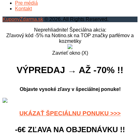
Pre médiá
Kontakt
KuponyZdarma.sk
© 2026. All Rights Reserved.
Neprehliadnite! Špeciálna akcia:
Zľavový kód -5% na Notino.sk na TOP značky parfémov a
kozmetiky
Zavrieť okno (X)
VÝPREDAJ → AŽ -70% !!
Objavte vysoké zľavy v špeciálnej ponuke!
UKÁZAŤ ŠPECIÁLNU PONUKU >>>
-6€ ZĽAVA NA OBJEDNÁVKU !!