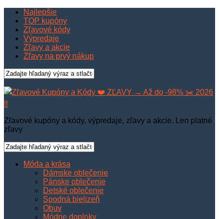
Najlepšie
TOP kupóny
Zľavové kódy
Výpredaje
Zľavy a akcie
Zľavy na prvý nákup
Zľavové kupóny a kódy, výpredaje, zľavy a akcie. Len platné
zľavy
Móda a krása
Dámske oblečenie
Pánske oblečenie
Detské oblečenie
Spodná bielizeň
Obuv
Módne doplnky