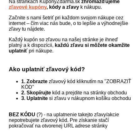
Na stránkach KuponyZdarma.sk
zhromažďujeme
zľavové kupóny
, kódy a zľavy
k nákupu.
Začnite s nami šetriť pri každom svojom nákupe cez
internet – čím viac nás bude, o to lepšie a výhodnejšie
zľavy tu nájdete.
Každý kupón so zľavou na našej stránke je ihneď
platný a k dispozícii,
každú zľavu si môžete okamžite
uplatniť
pri nákupe.
Ako uplatniť zľavový kód?
1. Zobrazte
zľavový kód kliknutím na "ZOBRAZIŤ
KÓD"
2. Skopírujte
kód a prejdite na stránky obchodu
3. Uplatnite
si zľavu v nákupnom košíku obchodu
BEZ KÓDU
(?) - na uplatnenie takejto zľavy/akcie
nepotrebujete zľavový kód. Pre získanie stačí
pokračovať na otvorenej URL adrese stránky