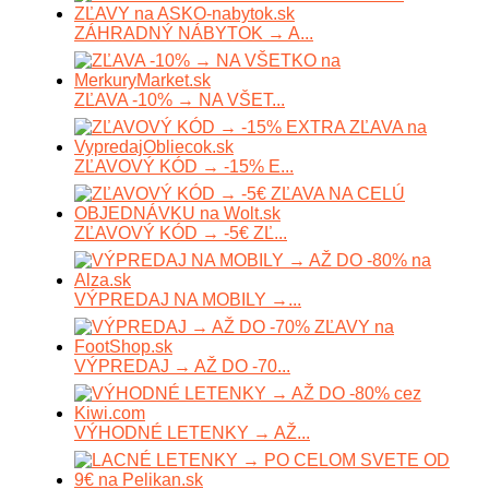
ZÁHRADNÝ NÁBYTOK → A...
ZĽAVA -10% → NA VŠET...
ZĽAVOVÝ KÓD → -15% E...
ZĽAVOVÝ KÓD → -5€ ZĽ...
VÝPREDAJ NA MOBILY →...
VÝPREDAJ → AŽ DO -70...
VÝHODNÉ LETENKY → AŽ...