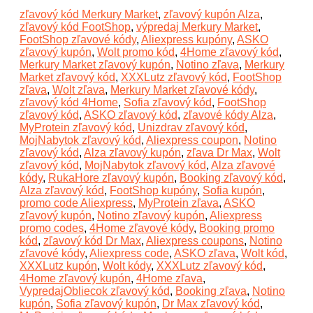
zľavový kód Merkury Market
,
zľavový kupón Alza
,
zľavový kód FootShop
,
výpredaj Merkury Market
,
FootShop zľavové kódy
,
Aliexpress kupóny
,
ASKO
zľavový kupón
,
Wolt promo kód
,
4Home zľavový kód
,
Merkury Market zľavový kupón
,
Notino zľava
,
Merkury
Market zľavový kód
,
XXXLutz zľavový kód
,
FootShop
zľava
,
Wolt zľava
,
Merkury Market zľavové kódy
,
zľavový kód 4Home
,
Sofia zľavový kód
,
FootShop
zľavový kód
,
ASKO zľavový kód
,
zľavové kódy Alza
,
MyProtein zľavový kód
,
Unizdrav zľavový kód
,
MojNabytok zľavový kód
,
Aliexpress coupon
,
Notino
zľavový kód
,
Alza zľavový kupón
,
zľava Dr Max
,
Wolt
zľavový kód
,
MojNabytok zľavový kód
,
Alza zľavové
kódy
,
RukaHore zľavový kupón
,
Booking zľavový kód
,
Alza zľavový kód
,
FootShop kupóny
,
Sofia kupón
,
promo code Aliexpress
,
MyProtein zľava
,
ASKO
zľavový kupón
,
Notino zľavový kupón
,
Aliexpress
promo codes
,
4Home zľavové kódy
,
Booking promo
kód
,
zľavový kód Dr Max
,
Aliexpress coupons
,
Notino
zľavové kódy
,
Aliexpress code
,
ASKO zľava
,
Wolt kód
,
XXXLutz kupón
,
Wolt kódy
,
XXXLutz zľavový kód
,
4Home zľavový kupón
,
4Home zľava
,
VypredajObliecok zľavový kód
,
Booking zľava
,
Notino
kupón
,
Sofia zľavový kupón
,
Dr Max zľavový kód
,