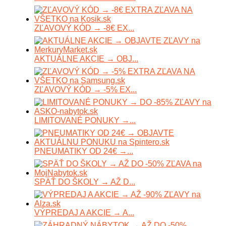
ZĽAVOVÝ KÓD → -8€ EX...
AKTUÁLNE AKCIE → OBJ...
ZĽAVOVÝ KÓD → -5% EX...
LIMITOVANÉ PONUKY →...
PNEUMATIKY OD 24€ →...
SPÄŤ DO ŠKOLY → AŽ D...
VÝPREDAJ A AKCIE → A...