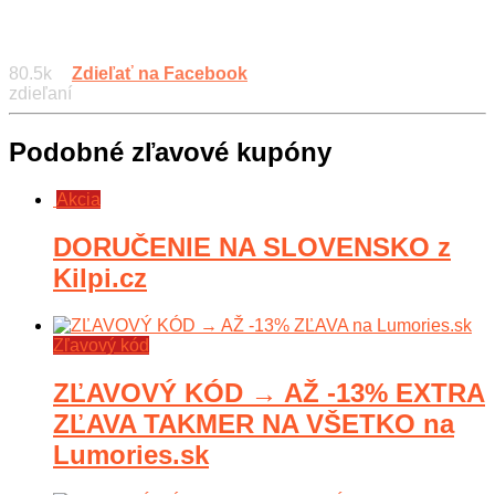
80.5k
Zdieľať na Facebook
zdieľaní
Podobné zľavové kupóny
Akcia
DORUČENIE NA SLOVENSKO z
Kilpi.cz
Zľavový kód
ZĽAVOVÝ KÓD → AŽ -13% EXTRA
ZĽAVA TAKMER NA VŠETKO na
Lumories.sk