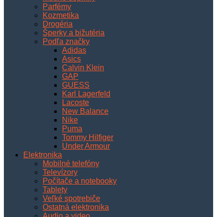
Parfémy
Kozmetika
Drogéria
Šperky a bižutéria
Podľa značky
Adidas
Asics
Calvin Klein
GAP
GUESS
Karl Lagerfeld
Lacoste
New Balance
Nike
Puma
Tommy Hilfiger
Under Armour
Elektronika
Mobilné telefóny
Televízory
Počítače a notebooky
Tablety
Veľké spotrebiče
Ostatná elektronika
Audio a video