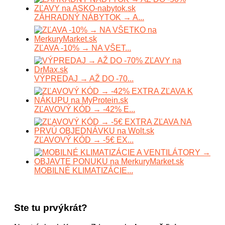
ZÁHRADNÝ NÁBYTOK → A...
ZĽAVA -10% → NA VŠET...
VÝPREDAJ → AŽ DO -70...
ZĽAVOVÝ KÓD → -42% E...
ZĽAVOVÝ KÓD → -5€ EX...
MOBILNÉ KLIMATIZÁCIE...
Ste tu prvýkrát?