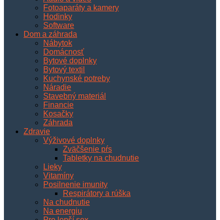
Fotoaparáty a kamery
Hodinky
Software
Dom a záhrada
Nábytok
Domácnosť
Bytové doplnky
Bytový textil
Kuchynské potreby
Náradie
Stavebný materiál
Financie
Kosačky
Záhrada
Zdravie
Výživové doplnky
Zväčšenie pŕs
Tabletky na chudnutie
Lieky
Vitamíny
Posilnenie imunity
Respirátory a rúška
Na chudnutie
Na energiu
Pre lepší sex