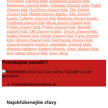
MyProtein zľavové kódy
,
Manboxeo zľavový kód
,
Manboxeo zľavové kódy
,
Unizdrav zľavové kódy
,
Robel
zľavový kód
,
iSexShop zľavový kód
,
The Streets
zľavový kód
,
Mohito zľavový kupón
,
Siko zľavový
kupón
,
Coffeein zľavový kód
,
Martinus zľavový kupón
,
HairBurst zľavový kód
,
MojaLekaren zľavový kód
,
Philips zľavový kód
,
Philips zľavový kód
,
Mamido
zľavový kód
,
OBI zľavový kupón
,
Sinsay zľavový kód
,
Nabbi zľavový kód
,
Artmie zľavový kód
,
Parys zľavový
kód
,
Shooos zľavový kód
,
RajHraciek zľavový kód
,
zľavové kupóny
,
kupóny
,
výpredaje
,
zľavové kódy
,
doprava zadarmo
,
kupóny zdarma
,
zľavy
,
zľavový kód
,
prvý nákup zľavový kód
,
zľavy akcie
Potrebujete poradiť?
Martin čaká na Vaše otázky. Opýtajte sa, rád
pomôžem
martin@kuponyzdarma.sk
Najobľúbenejšie zľavy