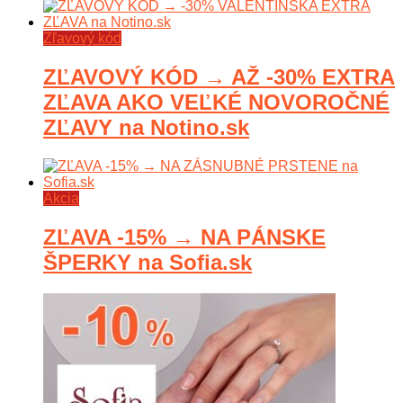
Zľavový kód
ZĽAVOVÝ KÓD → AŽ -30% EXTRA
ZĽAVA AKO VEĽKÉ NOVOROČNÉ
ZĽAVY na Notino.sk
Akcia
ZĽAVA -15% → NA PÁNSKE
ŠPERKY na Sofia.sk