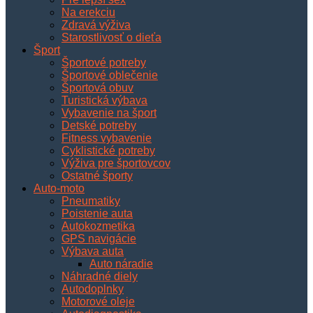
Na erekciu
Zdravá výživa
Starostlivosť o dieťa
Šport
Športové potreby
Športové oblečenie
Športová obuv
Turistická výbava
Vybavenie na šport
Detské potreby
Fitness vybavenie
Cyklistické potreby
Výživa pre športovcov
Ostatné športy
Auto-moto
Pneumatiky
Poistenie auta
Autokozmetika
GPS navigácie
Výbava auta
Auto náradie
Náhradné diely
Autodoplnky
Motorové oleje