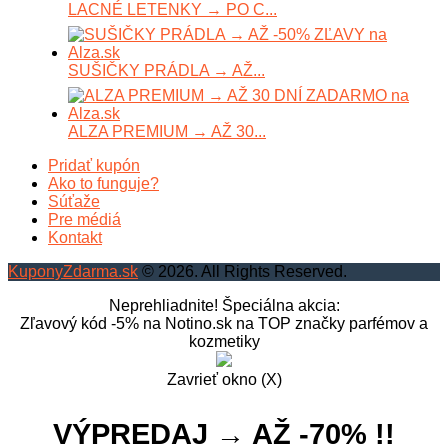
LACNÉ LETENKY → PO C...
SUŠIČKY PRÁDLA → AŽ...
ALZA PREMIUM → AŽ 30...
Pridať kupón
Ako to funguje?
Súťaže
Pre médiá
Kontakt
KuponyZdarma.sk
© 2026. All Rights Reserved.
Neprehliadnite! Špeciálna akcia:
Zľavový kód -5% na Notino.sk na TOP značky parfémov a
kozmetiky
Zavrieť okno (X)
VÝPREDAJ → AŽ -70% !!