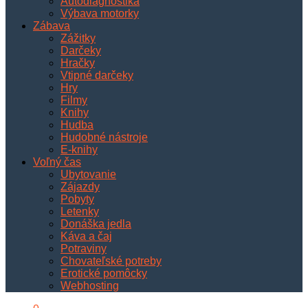
Autodiagnostika
Výbava motorky
Zábava
Zážitky
Darčeky
Hračky
Vtipné darčeky
Hry
Filmy
Knihy
Hudba
Hudobné nástroje
E-knihy
Voľný čas
Ubytovanie
Zájazdy
Pobyty
Letenky
Donáška jedla
Káva a čaj
Potraviny
Chovateľské potreby
Erotické pomôcky
Webhosting