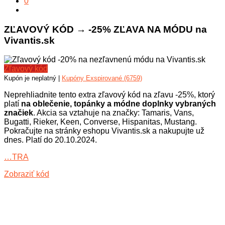
0
ZĽAVOVÝ KÓD → -25% ZĽAVA NA MÓDU na
Vivantis.sk
Zľavový kód
Kupón je neplatný |
Kupóny Exspirované (6759)
Neprehliadnite tento extra zľavový kód na zľavu -25%, ktorý
platí
na oblečenie, topánky a módne doplnky vybraných
značiek
. Akcia sa vztahuje na značky: Tamaris, Vans,
Bugatti, Rieker, Keen, Converse, Hispanitas, Mustang.
Pokračujte na stránky eshopu Vivantis.sk a nakupujte už
dnes. Platí do 20.10.2024.
…TRA
Zobraziť kód