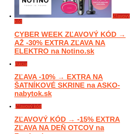
Zľavový
kód
CYBER WEEK ZĽAVOVÝ KÓD →
AŽ -30% EXTRA ZĽAVA NA
ELEKTRO na Notino.sk
Akcia
ZĽAVA -10% → EXTRA NA
ŠATNÍKOVÉ SKRINE na ASKO-
nabytok.sk
Zľavový kód
ZĽAVOVÝ KÓD → -15% EXTRA
ZĽAVA NA DEŇ OTCOV na