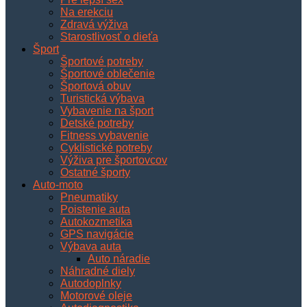
Na erekciu
Zdravá výživa
Starostlivosť o dieťa
Šport
Športové potreby
Športové oblečenie
Športová obuv
Turistická výbava
Vybavenie na šport
Detské potreby
Fitness vybavenie
Cyklistické potreby
Výživa pre športovcov
Ostatné športy
Auto-moto
Pneumatiky
Poistenie auta
Autokozmetika
GPS navigácie
Výbava auta
Auto náradie
Náhradné diely
Autodoplnky
Motorové oleje