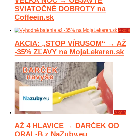
VEĽKÁ NOC → OBJAVTE
SVIATOČNÉ DOBROTY na
Coffeein.sk
Akcia
AKCIA: „STOP VÍRUSOM“ → AŽ
-35% ZĽAVY na MojaLekaren.sk
Akcia
AŽ 4 HLAVICE → DARČEK OD
ORAL-B z NaZuby.eu