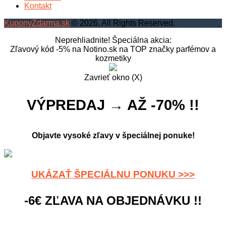
Kontakt
KuponyZdarma.sk
© 2026. All Rights Reserved.
Neprehliadnite! Špeciálna akcia:
Zľavový kód -5% na Notino.sk na TOP značky parfémov a
kozmetiky
Zavrieť okno (X)
VÝPREDAJ → AŽ -70% !!
Objavte vysoké zľavy v špeciálnej ponuke!
UKÁZAŤ ŠPECIÁLNU PONUKU >>>
-6€ ZĽAVA NA OBJEDNÁVKU !!