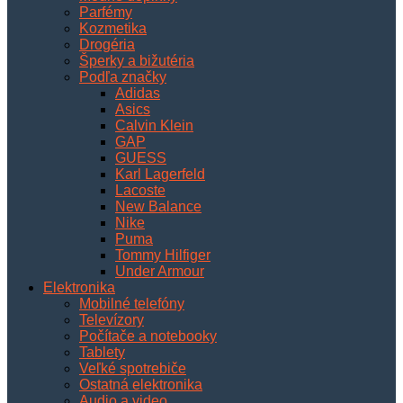
Parfémy
Kozmetika
Drogéria
Šperky a bižutéria
Podľa značky
Adidas
Asics
Calvin Klein
GAP
GUESS
Karl Lagerfeld
Lacoste
New Balance
Nike
Puma
Tommy Hilfiger
Under Armour
Elektronika
Mobilné telefóny
Televízory
Počítače a notebooky
Tablety
Veľké spotrebiče
Ostatná elektronika
Audio a video