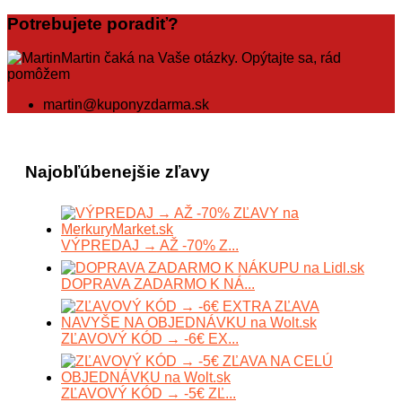
Potrebujete poradiť?
Martin čaká na Vaše otázky. Opýtajte sa, rád
pomôžem
martin@kuponyzdarma.sk
Najobľúbenejšie zľavy
VÝPREDAJ → AŽ -70% Z...
DOPRAVA ZADARMO K NÁ...
ZĽAVOVÝ KÓD → -6€ EX...
ZĽAVOVÝ KÓD → -5€ ZĽ...