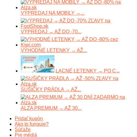
VÝPREDAJ NA MOBILY →...
VÝPREDAJ → AŽ DO -70...
VÝHODNÉ LETENKY → AŽ...
LACNÉ LETENKY → PO C...
SUŠIČKY PRÁDLA → AŽ...
ALZA PREMIUM → AŽ 30...
Pridať kupón
Ako to funguje?
Súťaže
Pre médiá