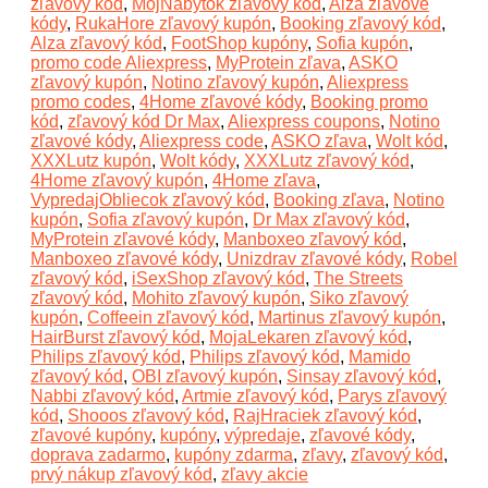
zľavový kód
,
MojNabytok zľavový kód
,
Alza zľavové
kódy
,
RukaHore zľavový kupón
,
Booking zľavový kód
,
Alza zľavový kód
,
FootShop kupóny
,
Sofia kupón
,
promo code Aliexpress
,
MyProtein zľava
,
ASKO
zľavový kupón
,
Notino zľavový kupón
,
Aliexpress
promo codes
,
4Home zľavové kódy
,
Booking promo
kód
,
zľavový kód Dr Max
,
Aliexpress coupons
,
Notino
zľavové kódy
,
Aliexpress code
,
ASKO zľava
,
Wolt kód
,
XXXLutz kupón
,
Wolt kódy
,
XXXLutz zľavový kód
,
4Home zľavový kupón
,
4Home zľava
,
VypredajObliecok zľavový kód
,
Booking zľava
,
Notino
kupón
,
Sofia zľavový kupón
,
Dr Max zľavový kód
,
MyProtein zľavové kódy
,
Manboxeo zľavový kód
,
Manboxeo zľavové kódy
,
Unizdrav zľavové kódy
,
Robel
zľavový kód
,
iSexShop zľavový kód
,
The Streets
zľavový kód
,
Mohito zľavový kupón
,
Siko zľavový
kupón
,
Coffeein zľavový kód
,
Martinus zľavový kupón
,
HairBurst zľavový kód
,
MojaLekaren zľavový kód
,
Philips zľavový kód
,
Philips zľavový kód
,
Mamido
zľavový kód
,
OBI zľavový kupón
,
Sinsay zľavový kód
,
Nabbi zľavový kód
,
Artmie zľavový kód
,
Parys zľavový
kód
,
Shooos zľavový kód
,
RajHraciek zľavový kód
,
zľavové kupóny
,
kupóny
,
výpredaje
,
zľavové kódy
,
doprava zadarmo
,
kupóny zdarma
,
zľavy
,
zľavový kód
,
prvý nákup zľavový kód
,
zľavy akcie