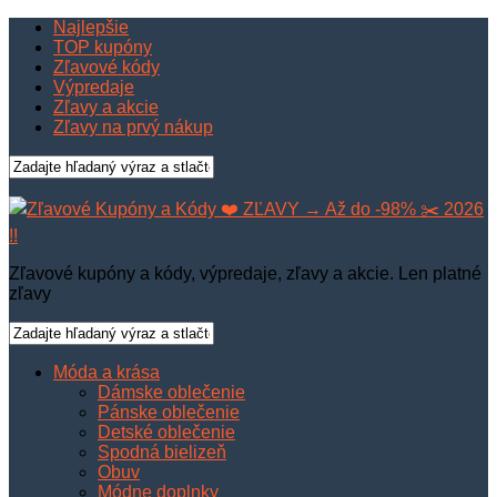
Najlepšie
TOP kupóny
Zľavové kódy
Výpredaje
Zľavy a akcie
Zľavy na prvý nákup
Zľavové kupóny a kódy, výpredaje, zľavy a akcie. Len platné
zľavy
Móda a krása
Dámske oblečenie
Pánske oblečenie
Detské oblečenie
Spodná bielizeň
Obuv
Módne doplnky