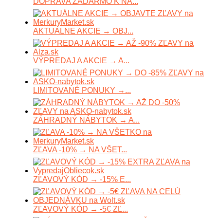
DOPRAVA ZADARMO K NÁ...
AKTUÁLNE AKCIE → OBJ...
VÝPREDAJ A AKCIE → A...
LIMITOVANÉ PONUKY →...
ZÁHRADNÝ NÁBYTOK → A...
ZĽAVA -10% → NA VŠET...
ZĽAVOVÝ KÓD → -15% E...
ZĽAVOVÝ KÓD → -5€ ZĽ...