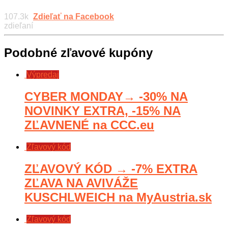
107.3k
Zdieľať na Facebook
zdieľaní
Podobné zľavové kupóny
Výpredaj
CYBER MONDAY→ -30% NA
NOVINKY EXTRA, -15% NA
ZĽAVNENÉ na CCC.eu
Zľavový kód
ZĽAVOVÝ KÓD → -7% EXTRA
ZĽAVA NA AVIVÁŽE
KUSCHLWEICH na MyAustria.sk
Zľavový kód