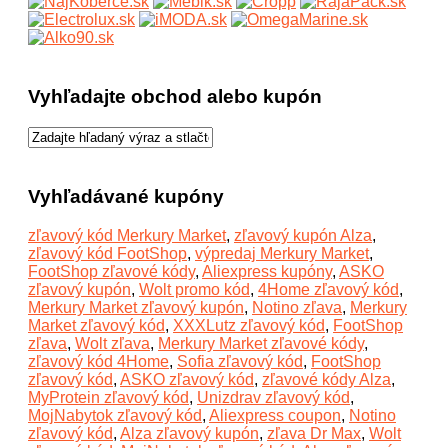
Vyhľadajte obchod alebo kupón
Vyhľadávané kupóny
zľavový kód Merkury Market
,
zľavový kupón Alza
,
zľavový kód FootShop
,
výpredaj Merkury Market
,
FootShop zľavové kódy
,
Aliexpress kupóny
,
ASKO
zľavový kupón
,
Wolt promo kód
,
4Home zľavový kód
,
Merkury Market zľavový kupón
,
Notino zľava
,
Merkury
Market zľavový kód
,
XXXLutz zľavový kód
,
FootShop
zľava
,
Wolt zľava
,
Merkury Market zľavové kódy
,
zľavový kód 4Home
,
Sofia zľavový kód
,
FootShop
zľavový kód
,
ASKO zľavový kód
,
zľavové kódy Alza
,
MyProtein zľavový kód
,
Unizdrav zľavový kód
,
MojNabytok zľavový kód
,
Aliexpress coupon
,
Notino
zľavový kód
,
Alza zľavový kupón
,
zľava Dr Max
,
Wolt