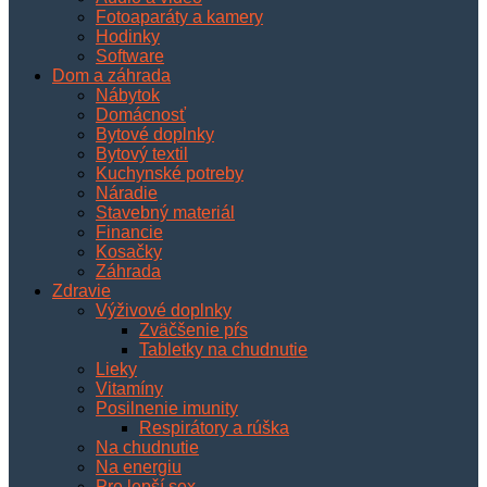
Fotoaparáty a kamery
Hodinky
Software
Dom a záhrada
Nábytok
Domácnosť
Bytové doplnky
Bytový textil
Kuchynské potreby
Náradie
Stavebný materiál
Financie
Kosačky
Záhrada
Zdravie
Výživové doplnky
Zväčšenie pŕs
Tabletky na chudnutie
Lieky
Vitamíny
Posilnenie imunity
Respirátory a rúška
Na chudnutie
Na energiu
Pre lepší sex