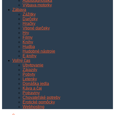
Autodiagnostika
Výbava motorky
Zábava
Zážitky
Darčeky
Hračky
Vtipné darčeky
Hry
Filmy
Knihy
Hudba
Hudobné nástroje
E-knihy
Voľný čas
Ubytovanie
Zájazdy
Pobyty
Letenky
Donáška jedla
Káva a čaj
Potraviny
Chovateľské potreby
Erotické pomôcky
Webhosting