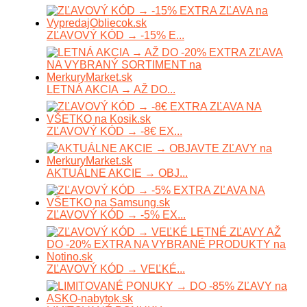
ZĽAVOVÝ KÓD → -15% E...
LETNÁ AKCIA → AŽ DO...
ZĽAVOVÝ KÓD → -8€ EX...
AKTUÁLNE AKCIE → OBJ...
ZĽAVOVÝ KÓD → -5% EX...
ZĽAVOVÝ KÓD → VEĽKÉ...