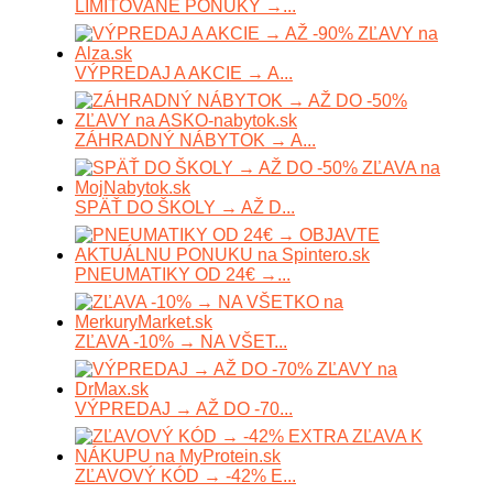
LIMITOVANÉ PONUKY →...
VÝPREDAJ A AKCIE → A...
ZÁHRADNÝ NÁBYTOK → A...
SPÄŤ DO ŠKOLY → AŽ D...
PNEUMATIKY OD 24€ →...
ZĽAVA -10% → NA VŠET...
VÝPREDAJ → AŽ DO -70...
ZĽAVOVÝ KÓD → -42% E...