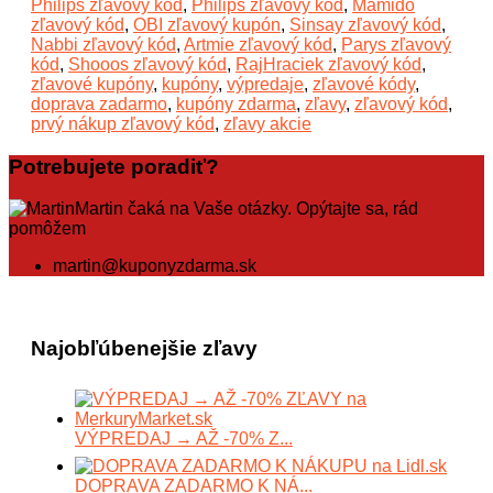
Philips zľavový kód
,
Philips zľavový kód
,
Mamido
zľavový kód
,
OBI zľavový kupón
,
Sinsay zľavový kód
,
Nabbi zľavový kód
,
Artmie zľavový kód
,
Parys zľavový
kód
,
Shooos zľavový kód
,
RajHraciek zľavový kód
,
zľavové kupóny
,
kupóny
,
výpredaje
,
zľavové kódy
,
doprava zadarmo
,
kupóny zdarma
,
zľavy
,
zľavový kód
,
prvý nákup zľavový kód
,
zľavy akcie
Potrebujete poradiť?
Martin čaká na Vaše otázky. Opýtajte sa, rád
pomôžem
martin@kuponyzdarma.sk
Najobľúbenejšie zľavy
VÝPREDAJ → AŽ -70% Z...
DOPRAVA ZADARMO K NÁ...