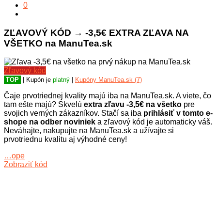
0
ZĽAVOVÝ KÓD → -3,5€ EXTRA ZĽAVA NA
VŠETKO na ManuTea.sk
Zľavový kód
TOP
| Kupón je
platný
|
Kupóny ManuTea.sk (7)
Čaje prvotriednej kvality majú iba na ManuTea.sk. A viete, čo
tam ešte majú? Skvelú
extra zľavu -3,5€ na všetko
pre
svojich verných zákazníkov. Stačí sa iba
prihlásiť v tomto e-
shope na odber noviniek
a zľavový kód je automaticky váš.
Neváhajte, nakupujte na ManuTea.sk a užívajte si
prvotriednu kvalitu aj výhodné ceny!
…ope
Zobraziť kód