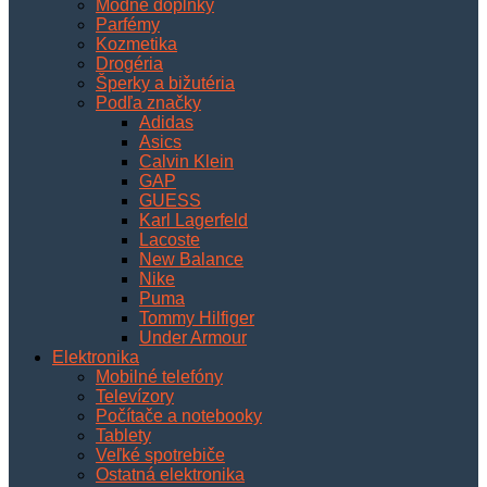
Módne doplnky
Parfémy
Kozmetika
Drogéria
Šperky a bižutéria
Podľa značky
Adidas
Asics
Calvin Klein
GAP
GUESS
Karl Lagerfeld
Lacoste
New Balance
Nike
Puma
Tommy Hilfiger
Under Armour
Elektronika
Mobilné telefóny
Televízory
Počítače a notebooky
Tablety
Veľké spotrebiče
Ostatná elektronika