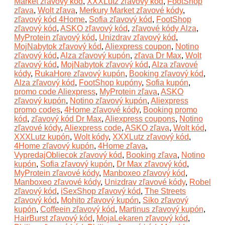
Market zľavový kód
,
XXXLutz zľavový kód
,
FootShop
zľava
,
Wolt zľava
,
Merkury Market zľavové kódy
,
zľavový kód 4Home
,
Sofia zľavový kód
,
FootShop
zľavový kód
,
ASKO zľavový kód
,
zľavové kódy Alza
,
MyProtein zľavový kód
,
Unizdrav zľavový kód
,
MojNabytok zľavový kód
,
Aliexpress coupon
,
Notino
zľavový kód
,
Alza zľavový kupón
,
zľava Dr Max
,
Wolt
zľavový kód
,
MojNabytok zľavový kód
,
Alza zľavové
kódy
,
RukaHore zľavový kupón
,
Booking zľavový kód
,
Alza zľavový kód
,
FootShop kupóny
,
Sofia kupón
,
promo code Aliexpress
,
MyProtein zľava
,
ASKO
zľavový kupón
,
Notino zľavový kupón
,
Aliexpress
promo codes
,
4Home zľavové kódy
,
Booking promo
kód
,
zľavový kód Dr Max
,
Aliexpress coupons
,
Notino
zľavové kódy
,
Aliexpress code
,
ASKO zľava
,
Wolt kód
,
XXXLutz kupón
,
Wolt kódy
,
XXXLutz zľavový kód
,
4Home zľavový kupón
,
4Home zľava
,
VypredajObliecok zľavový kód
,
Booking zľava
,
Notino
kupón
,
Sofia zľavový kupón
,
Dr Max zľavový kód
,
MyProtein zľavové kódy
,
Manboxeo zľavový kód
,
Manboxeo zľavové kódy
,
Unizdrav zľavové kódy
,
Robel
zľavový kód
,
iSexShop zľavový kód
,
The Streets
zľavový kód
,
Mohito zľavový kupón
,
Siko zľavový
kupón
,
Coffeein zľavový kód
,
Martinus zľavový kupón
,
HairBurst zľavový kód
,
MojaLekaren zľavový kód
,