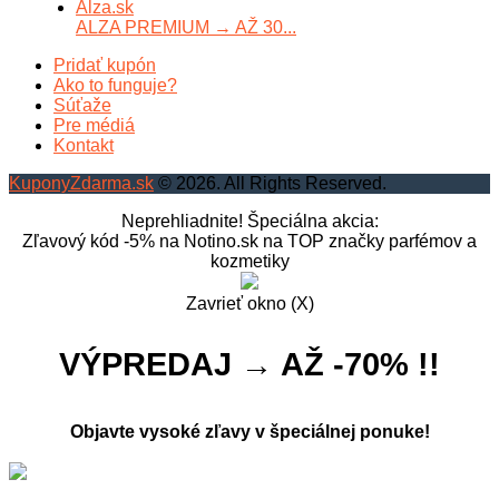
ALZA PREMIUM → AŽ 30...
Pridať kupón
Ako to funguje?
Súťaže
Pre médiá
Kontakt
KuponyZdarma.sk
© 2026. All Rights Reserved.
Neprehliadnite! Špeciálna akcia:
Zľavový kód -5% na Notino.sk na TOP značky parfémov a
kozmetiky
Zavrieť okno (X)
VÝPREDAJ → AŽ -70% !!
Objavte vysoké zľavy v špeciálnej ponuke!