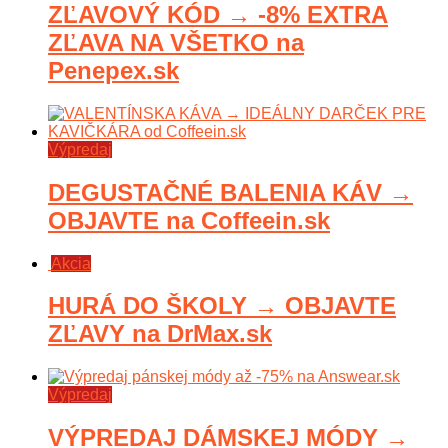
ZĽAVOVÝ KÓD → -8% EXTRA
ZĽAVA NA VŠETKO na
Penepex.sk
Výpredaj
DEGUSTAČNÉ BALENIA KÁV →
OBJAVTE na Coffeein.sk
Akcia
HURÁ DO ŠKOLY → OBJAVTE
ZĽAVY na DrMax.sk
Výpredaj
VÝPREDAJ DÁMSKEJ MÓDY →