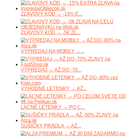
ZĽAVOVÝ KÓD → -15% E...
ZĽAVOVÝ KÓD → -5€ ZĽ...
VÝPREDAJ NA MOBILY →...
VÝPREDAJ → AŽ DO -70...
VÝHODNÉ LETENKY → AŽ...
LACNÉ LETENKY → PO C...
SUŠIČKY PRÁDLA → AŽ...