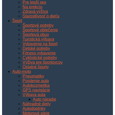
Pre lepší sex
Na erekciu
Zdravá výživa
Starostlivosť o dieťa
Šport
Športové potreby
Športové oblečenie
Športová obuv
Turistická výbava
Vybavenie na šport
Detské potreby
Fitness vybavenie
Cyklistické potreby
Výživa pre športovcov
Ostatné športy
Auto-moto
Pneumatiky
Poistenie auta
Autokozmetika
GPS navigácie
Výbava auta
Auto náradie
Náhradné diely
Autodoplnky
Motorové oleje