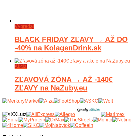
Výpredaj
BLACK FRIDAY ZĽAVY → AŽ DO
-40% na KolagenDrink.sk
Akcia
ZĽAVOVÁ ZÓNA → AŽ -140€
ZĽAVY na NaZuby.eu