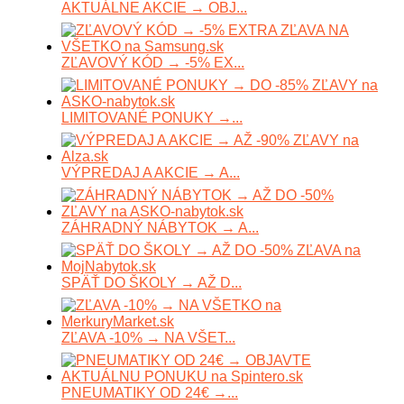
AKTUÁLNE AKCIE → OBJ...
ZĽAVOVÝ KÓD → -5% EX...
LIMITOVANÉ PONUKY →...
VÝPREDAJ A AKCIE → A...
ZÁHRADNÝ NÁBYTOK → A...
SPÄŤ DO ŠKOLY → AŽ D...
ZĽAVA -10% → NA VŠET...
PNEUMATIKY OD 24€ →...