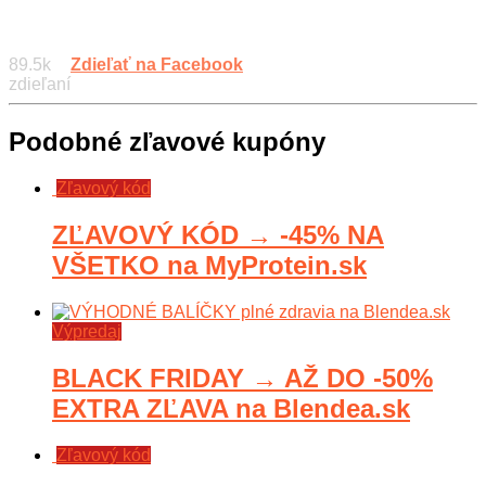
89.5k
Zdieľať na Facebook
zdieľaní
Podobné zľavové kupóny
Zľavový kód
ZĽAVOVÝ KÓD → -45% NA
VŠETKO na MyProtein.sk
Výpredaj
BLACK FRIDAY → AŽ DO -50%
EXTRA ZĽAVA na Blendea.sk
Zľavový kód