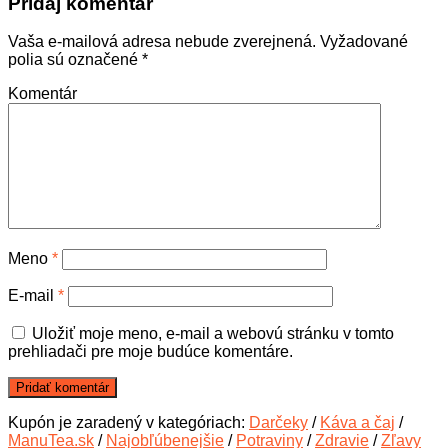
Pridaj komentár
Vaša e-mailová adresa nebude zverejnená.
Vyžadované
polia sú označené
*
Komentár
Meno
*
E-mail
*
Uložiť moje meno, e-mail a webovú stránku v tomto
prehliadači pre moje budúce komentáre.
Kupón je zaradený v kategóriach:
Darčeky
/
Káva a čaj
/
ManuTea.sk
/
Najobľúbenejšie
/
Potraviny
/
Zdravie
/
Zľavy