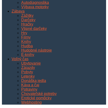
Autodiagnostika
Výbava motorky
Zábava
Zážitky
Darčeky
Hračky
Vtipné darčeky
Hry
Filmy
Knihy
Hudba
Hudobné nástroje
E-knihy
Voľný čas
Ubytovanie
Zájazdy
Pobyty
Letenky
Donáška jedla
Káva a čaj
Potraviny
Chovateľské potreby
Erotické pomôcky
Webhosting