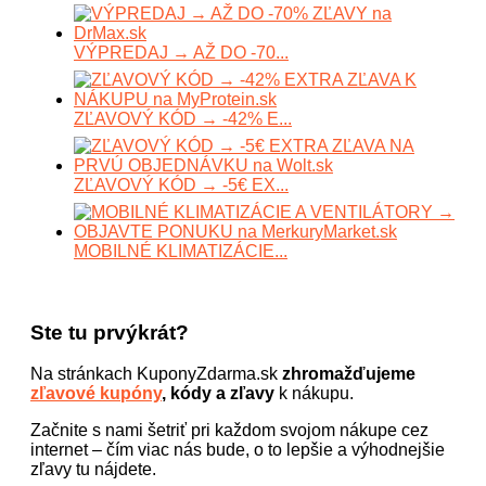
VÝPREDAJ → AŽ DO -70...
ZĽAVOVÝ KÓD → -42% E...
ZĽAVOVÝ KÓD → -5€ EX...
MOBILNÉ KLIMATIZÁCIE...
Ste tu prvýkrát?
Na stránkach KuponyZdarma.sk
zhromažďujeme
zľavové kupóny
, kódy a zľavy
k nákupu.
Začnite s nami šetriť pri každom svojom nákupe cez
internet – čím viac nás bude, o to lepšie a výhodnejšie
zľavy tu nájdete.