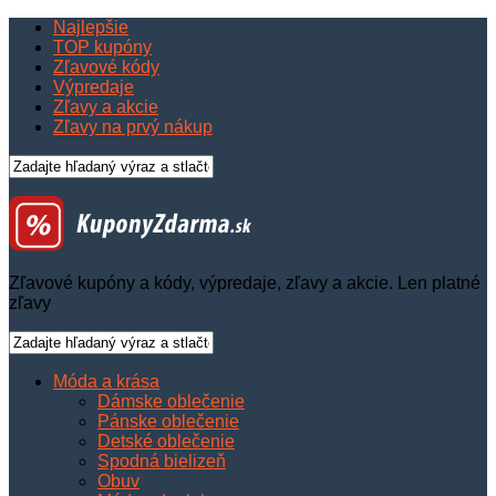
Najlepšie
TOP kupóny
Zľavové kódy
Výpredaje
Zľavy a akcie
Zľavy na prvý nákup
Zľavové kupóny a kódy, výpredaje, zľavy a akcie. Len platné
zľavy
Móda a krása
Dámske oblečenie
Pánske oblečenie
Detské oblečenie
Spodná bielizeň
Obuv