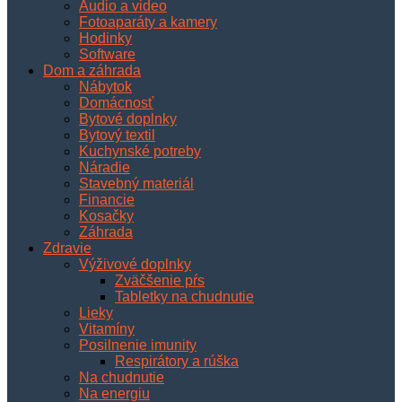
Audio a video
Fotoaparáty a kamery
Hodinky
Software
Dom a záhrada
Nábytok
Domácnosť
Bytové doplnky
Bytový textil
Kuchynské potreby
Náradie
Stavebný materiál
Financie
Kosačky
Záhrada
Zdravie
Výživové doplnky
Zväčšenie pŕs
Tabletky na chudnutie
Lieky
Vitamíny
Posilnenie imunity
Respirátory a rúška
Na chudnutie
Na energiu