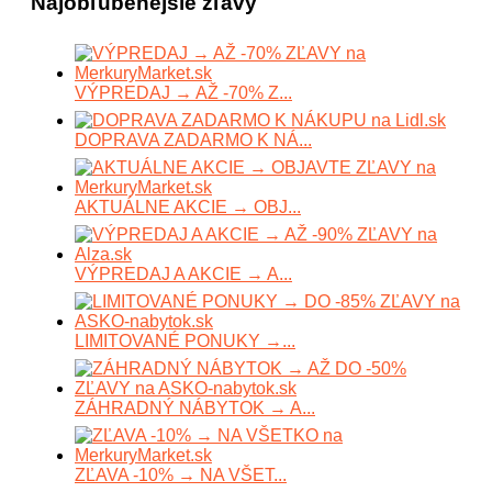
Najobľúbenejšie zľavy
VÝPREDAJ → AŽ -70% Z...
DOPRAVA ZADARMO K NÁ...
AKTUÁLNE AKCIE → OBJ...
VÝPREDAJ A AKCIE → A...
LIMITOVANÉ PONUKY →...
ZÁHRADNÝ NÁBYTOK → A...
ZĽAVA -10% → NA VŠET...