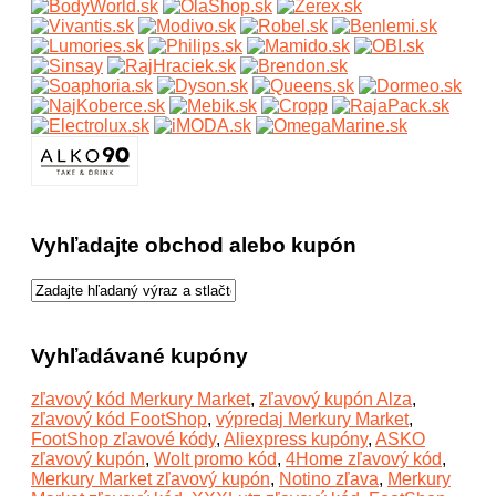
Vyhľadajte obchod alebo kupón
Vyhľadávané kupóny
zľavový kód Merkury Market
,
zľavový kupón Alza
,
zľavový kód FootShop
,
výpredaj Merkury Market
,
FootShop zľavové kódy
,
Aliexpress kupóny
,
ASKO
zľavový kupón
,
Wolt promo kód
,
4Home zľavový kód
,
Merkury Market zľavový kupón
,
Notino zľava
,
Merkury