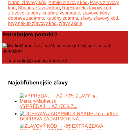
Nabbi zľavový kód
,
Artmie zľavový kód
,
Parys zľavový
kód
,
Shooos zľavový kód
,
RajHraciek zľavový kód
,
zľavové kupóny
,
kupóny
,
výpredaje
,
zľavové kódy
,
doprava zadarmo
,
kupóny zdarma
,
zľavy
,
zľavový kód
,
prvý nákup zľavový kód
,
zľavy akcie
Potrebujete poradiť?
Martin čaká na Vaše otázky. Opýtajte sa, rád
pomôžem
martin@kuponyzdarma.sk
Najobľúbenejšie zľavy
VÝPREDAJ → AŽ -70% Z...
DOPRAVA ZADARMO K NÁ...