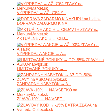
VÝPREDAJ → AŽ -70% Z...
DOPRAVA ZADARMO K NÁ...
AKTUÁLNE AKCIE → OBJ...
VÝPREDAJ A AKCIE → A...
LIMITOVANÉ PONUKY →...
ZÁHRADNÝ NÁBYTOK → A...
ZĽAVA -10% → NA VŠET...