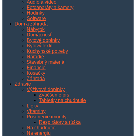
Audio a video
Fotoaparáty a kamery
Hodinky
Software
Dom a záhrada
Nábytok
Domácnosť
Bytové doplnky
Bytový textil
Kuchynské potreby
Náradie
Stavebný materiál
Financie
Kosačky
Záhrada
Zdravie
Výživové doplnky
Zväčšenie pŕs
Tabletky na chudnutie
Lieky
Vitamíny
Posilnenie imunity
Respirátory a rúška
Na chudnutie
Na energiu