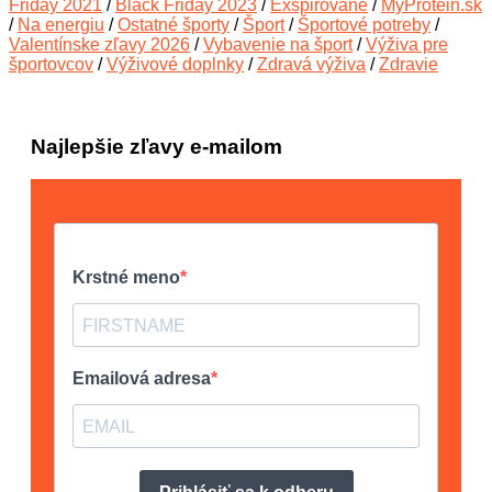
Friday 2021
/
Black Friday 2023
/
Exspirované
/
MyProtein.sk
/
Na energiu
/
Ostatné športy
/
Šport
/
Športové potreby
/
Valentínske zľavy 2026
/
Vybavenie na šport
/
Výživa pre
športovcov
/
Výživové doplnky
/
Zdravá výživa
/
Zdravie
Najlepšie zľavy e-mailom