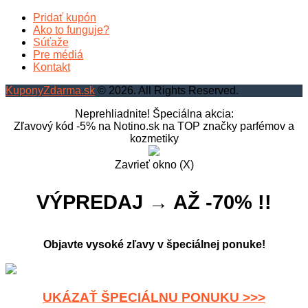
Pridať kupón
Ako to funguje?
Súťaže
Pre médiá
Kontakt
KuponyZdarma.sk
© 2026. All Rights Reserved.
Neprehliadnite! Špeciálna akcia:
Zľavový kód -5% na Notino.sk na TOP značky parfémov a
kozmetiky
Zavrieť okno (X)
VÝPREDAJ → AŽ -70% !!
Objavte vysoké zľavy v špeciálnej ponuke!
UKÁZAŤ ŠPECIÁLNU PONUKU >>>