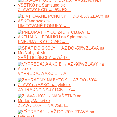
ZĽAVOVÝ KÓD → -5% EX...
LIMITOVANÉ PONUKY →...
PNEUMATIKY OD 24€ →...
SPÄŤ DO ŠKOLY → AŽ D...
VÝPREDAJ A AKCIE → A...
ZÁHRADNÝ NÁBYTOK → A...
ZĽAVA -10% → NA VŠET...