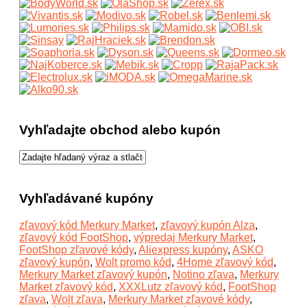
Vyhľadajte obchod alebo kupón
Vyhľadávané kupóny
zľavový kód Merkury Market
,
zľavový kupón Alza
,
zľavový kód FootShop
,
výpredaj Merkury Market
,
FootShop zľavové kódy
,
Aliexpress kupóny
,
ASKO
zľavový kupón
,
Wolt promo kód
,
4Home zľavový kód
,
Merkury Market zľavový kupón
,
Notino zľava
,
Merkury
Market zľavový kód
,
XXXLutz zľavový kód
,
FootShop
zľava
,
Wolt zľava
,
Merkury Market zľavové kódy
,