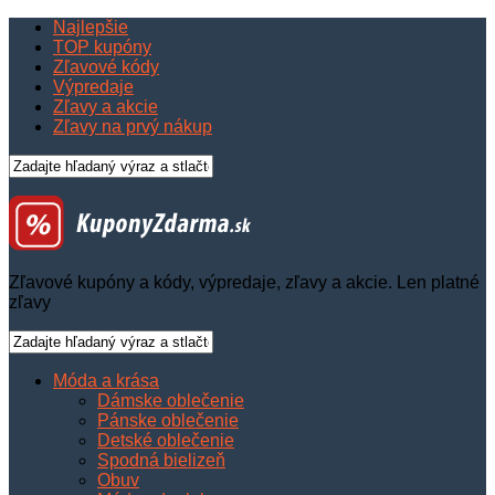
Najlepšie
TOP kupóny
Zľavové kódy
Výpredaje
Zľavy a akcie
Zľavy na prvý nákup
Zľavové kupóny a kódy, výpredaje, zľavy a akcie. Len platné
zľavy
Móda a krása
Dámske oblečenie
Pánske oblečenie
Detské oblečenie
Spodná bielizeň
Obuv