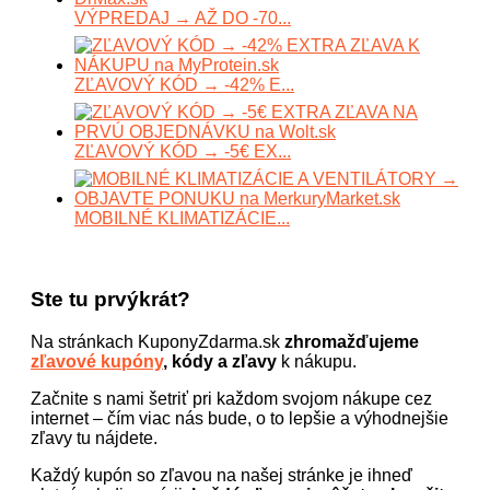
VÝPREDAJ → AŽ DO -70...
ZĽAVOVÝ KÓD → -42% E...
ZĽAVOVÝ KÓD → -5€ EX...
MOBILNÉ KLIMATIZÁCIE...
Ste tu prvýkrát?
Na stránkach KuponyZdarma.sk
zhromažďujeme
zľavové kupóny
, kódy a zľavy
k nákupu.
Začnite s nami šetriť pri každom svojom nákupe cez
internet – čím viac nás bude, o to lepšie a výhodnejšie
zľavy tu nájdete.
Každý kupón so zľavou na našej stránke je ihneď