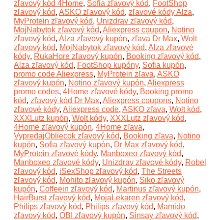
zľavový kód 4Home
,
Sofia zľavový kód
,
FootShop
zľavový kód
,
ASKO zľavový kód
,
zľavové kódy Alza
,
MyProtein zľavový kód
,
Unizdrav zľavový kód
,
MojNabytok zľavový kód
,
Aliexpress coupon
,
Notino
zľavový kód
,
Alza zľavový kupón
,
zľava Dr Max
,
Wolt
zľavový kód
,
MojNabytok zľavový kód
,
Alza zľavové
kódy
,
RukaHore zľavový kupón
,
Booking zľavový kód
,
Alza zľavový kód
,
FootShop kupóny
,
Sofia kupón
,
promo code Aliexpress
,
MyProtein zľava
,
ASKO
zľavový kupón
,
Notino zľavový kupón
,
Aliexpress
promo codes
,
4Home zľavové kódy
,
Booking promo
kód
,
zľavový kód Dr Max
,
Aliexpress coupons
,
Notino
zľavové kódy
,
Aliexpress code
,
ASKO zľava
,
Wolt kód
,
XXXLutz kupón
,
Wolt kódy
,
XXXLutz zľavový kód
,
4Home zľavový kupón
,
4Home zľava
,
VypredajObliecok zľavový kód
,
Booking zľava
,
Notino
kupón
,
Sofia zľavový kupón
,
Dr Max zľavový kód
,
MyProtein zľavové kódy
,
Manboxeo zľavový kód
,
Manboxeo zľavové kódy
,
Unizdrav zľavové kódy
,
Robel
zľavový kód
,
iSexShop zľavový kód
,
The Streets
zľavový kód
,
Mohito zľavový kupón
,
Siko zľavový
kupón
,
Coffeein zľavový kód
,
Martinus zľavový kupón
,
HairBurst zľavový kód
,
MojaLekaren zľavový kód
,
Philips zľavový kód
,
Philips zľavový kód
,
Mamido
zľavový kód
,
OBI zľavový kupón
,
Sinsay zľavový kód
,