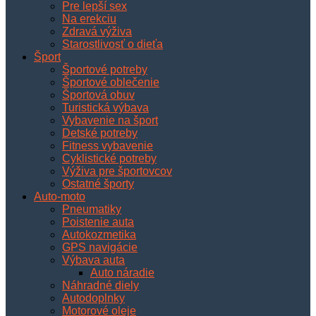
Pre lepší sex
Na erekciu
Zdravá výživa
Starostlivosť o dieťa
Šport
Športové potreby
Športové oblečenie
Športová obuv
Turistická výbava
Vybavenie na šport
Detské potreby
Fitness vybavenie
Cyklistické potreby
Výživa pre športovcov
Ostatné športy
Auto-moto
Pneumatiky
Poistenie auta
Autokozmetika
GPS navigácie
Výbava auta
Auto náradie
Náhradné diely
Autodoplnky
Motorové oleje