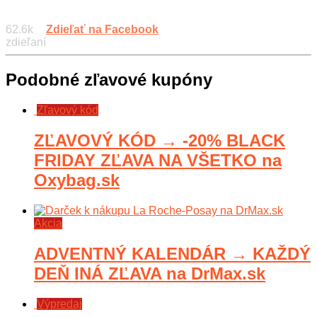
62.6k
Zdieľať na Facebook
zdieľaní
Podobné zľavové kupóny
Zľavový kód
ZĽAVOVÝ KÓD → -20% BLACK
FRIDAY ZĽAVA NA VŠETKO na
Oxybag.sk
Akcia
ADVENTNÝ KALENDÁR → KAŽDÝ
DEŇ INÁ ZĽAVA na DrMax.sk
Výpredaj