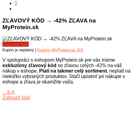
0
ZĽAVOVÝ KÓD → -42% ZĽAVA na
MyProtein.sk
Zľavový kód
Kupón je neplatný |
Kupóny MyProtein.sk (43)
V spolupráci s eshopom MyProtein.sk pre vás máme
exkluzívny zľavový kód
so zľavou celých -42% na váš
nákup v eshope.
Platí na takmer celý sortiment
, neplatí na
niekoľko vybraných produktov. Stačí uplatniť pri nákupe v
eshope a zľava je okamžite vaša.
…ILA
Zobraziť kód