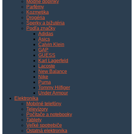
Módne doplnky
Parfémy
Kozmetika
Drogéria
Šperky a bižutéria
Podľa značky
Adidas
Asics
Calvin Klein
GAP
GUESS
Karl Lagerfeld
Lacoste
New Balance
Nike
Puma
Tommy Hilfiger
Under Armour
Elektronika
Mobilné telefóny
Televízory
Počítače a notebooky
Tablety
Veľké spotrebiče
Ostatná elektronika