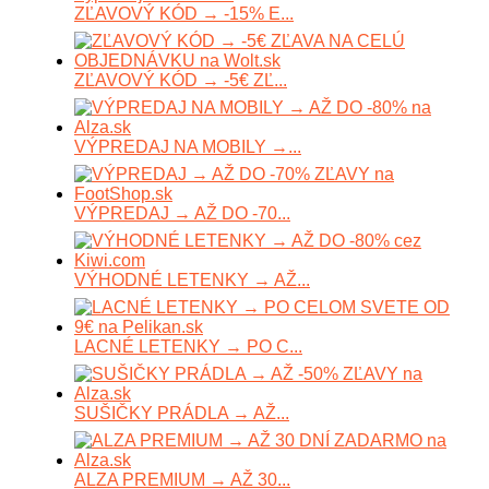
ZĽAVOVÝ KÓD → -15% E...
ZĽAVOVÝ KÓD → -5€ ZĽ...
VÝPREDAJ NA MOBILY →...
VÝPREDAJ → AŽ DO -70...
VÝHODNÉ LETENKY → AŽ...
LACNÉ LETENKY → PO C...
SUŠIČKY PRÁDLA → AŽ...
ALZA PREMIUM → AŽ 30...