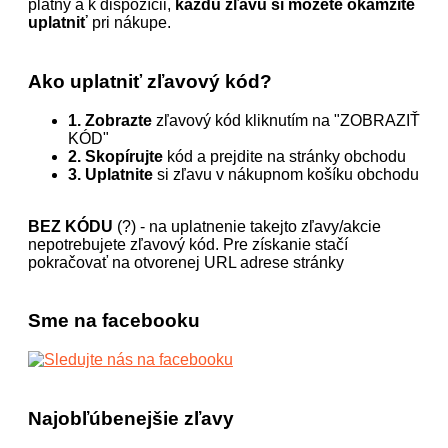
platný a k dispozícii,
každú zľavu si môžete okamžite
uplatniť
pri nákupe.
Ako uplatniť zľavový kód?
1. Zobrazte
zľavový kód kliknutím na "ZOBRAZIŤ
KÓD"
2. Skopírujte
kód a prejdite na stránky obchodu
3. Uplatnite
si zľavu v nákupnom košíku obchodu
BEZ KÓDU
(?) - na uplatnenie takejto zľavy/akcie
nepotrebujete zľavový kód. Pre získanie stačí
pokračovať na otvorenej URL adrese stránky
Sme na facebooku
Najobľúbenejšie zľavy