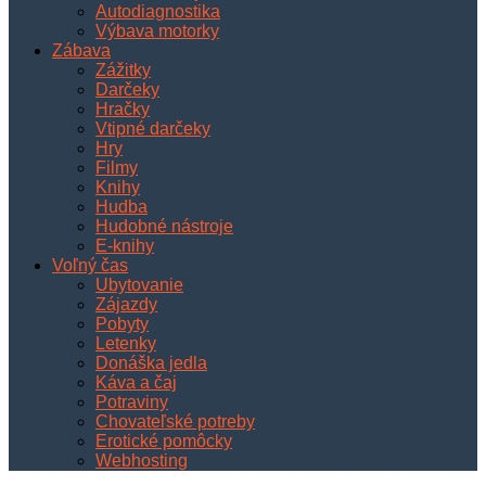
Autodiagnostika
Výbava motorky
Zábava
Zážitky
Darčeky
Hračky
Vtipné darčeky
Hry
Filmy
Knihy
Hudba
Hudobné nástroje
E-knihy
Voľný čas
Ubytovanie
Zájazdy
Pobyty
Letenky
Donáška jedla
Káva a čaj
Potraviny
Chovateľské potreby
Erotické pomôcky
Webhosting