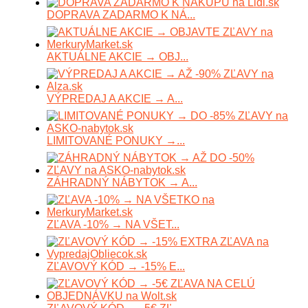
DOPRAVA ZADARMO K NÁ...
AKTUÁLNE AKCIE → OBJ...
VÝPREDAJ A AKCIE → A...
LIMITOVANÉ PONUKY →...
ZÁHRADNÝ NÁBYTOK → A...
ZĽAVA -10% → NA VŠET...
ZĽAVOVÝ KÓD → -15% E...