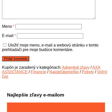
Meno
*
E-mail
*
Uložiť moje meno, e-mail a webovú stránku v tomto
prehliadači pre moje budúce komentáre.
Kupón je zaradený v kategóriach:
Adventné zľavy
/
AXA
ASSISTANCE
/
Financie
/
Najobľúbenejšie
/
Pobyty
/
Voľný
čas
Najlepšie zľavy e-mailom