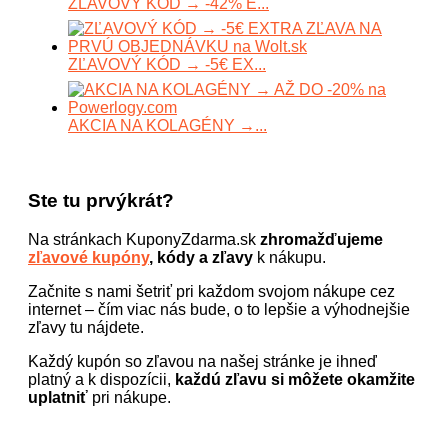
ZĽAVOVÝ KÓD → -42% E...
ZĽAVOVÝ KÓD → -5€ EX...
AKCIA NA KOLAGÉNY →...
Ste tu prvýkrát?
Na stránkach KuponyZdarma.sk
zhromažďujeme
zľavové kupóny
, kódy a zľavy
k nákupu.
Začnite s nami šetriť pri každom svojom nákupe cez
internet – čím viac nás bude, o to lepšie a výhodnejšie
zľavy tu nájdete.
Každý kupón so zľavou na našej stránke je ihneď
platný a k dispozícii,
každú zľavu si môžete okamžite
uplatniť
pri nákupe.