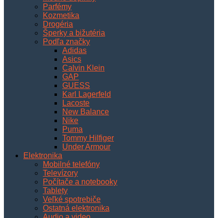
Parfémy
Kozmetika
Drogéria
Šperky a bižutéria
Podľa značky
Adidas
Asics
Calvin Klein
GAP
GUESS
Karl Lagerfeld
Lacoste
New Balance
Nike
Puma
Tommy Hilfiger
Under Armour
Elektronika
Mobilné telefóny
Televízory
Počítače a notebooky
Tablety
Veľké spotrebiče
Ostatná elektronika
Audio a video