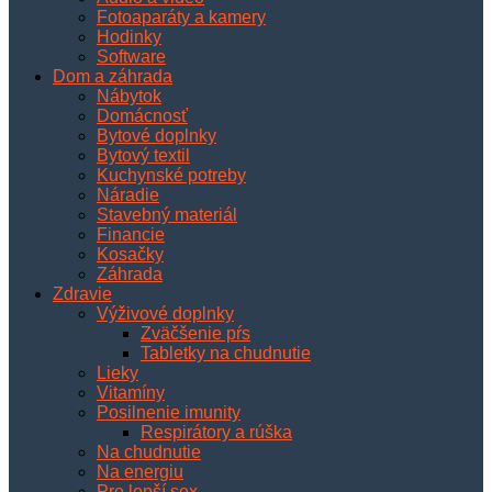
Fotoaparáty a kamery
Hodinky
Software
Dom a záhrada
Nábytok
Domácnosť
Bytové doplnky
Bytový textil
Kuchynské potreby
Náradie
Stavebný materiál
Financie
Kosačky
Záhrada
Zdravie
Výživové doplnky
Zväčšenie pŕs
Tabletky na chudnutie
Lieky
Vitamíny
Posilnenie imunity
Respirátory a rúška
Na chudnutie
Na energiu
Pre lepší sex