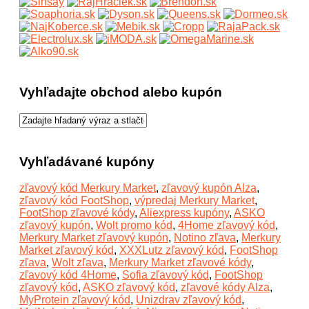
Vyhľadajte obchod alebo kupón
Vyhľadávané kupóny
zľavový kód Merkury Market
,
zľavový kupón Alza
,
zľavový kód FootShop
,
výpredaj Merkury Market
,
FootShop zľavové kódy
,
Aliexpress kupóny
,
ASKO
zľavový kupón
,
Wolt promo kód
,
4Home zľavový kód
,
Merkury Market zľavový kupón
,
Notino zľava
,
Merkury
Market zľavový kód
,
XXXLutz zľavový kód
,
FootShop
zľava
,
Wolt zľava
,
Merkury Market zľavové kódy
,
zľavový kód 4Home
,
Sofia zľavový kód
,
FootShop
zľavový kód
,
ASKO zľavový kód
,
zľavové kódy Alza
,
MyProtein zľavový kód
,
Unizdrav zľavový kód
,