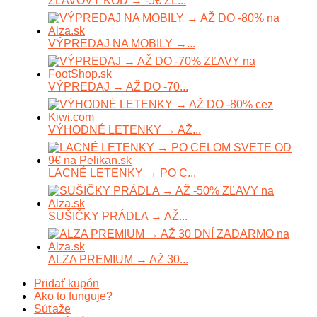
ZĽAVOVÝ KÓD → -5€ ZĽ...
VÝPREDAJ NA MOBILY →...
VÝPREDAJ → AŽ DO -70...
VÝHODNÉ LETENKY → AŽ...
LACNÉ LETENKY → PO C...
SUŠIČKY PRÁDLA → AŽ...
ALZA PREMIUM → AŽ 30...
Pridať kupón
Ako to funguje?
Súťaže