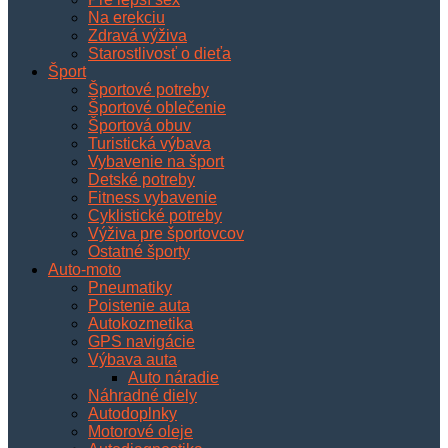
Na erekciu
Zdravá výživa
Starostlivosť o dieťa
Šport
Športové potreby
Športové oblečenie
Športová obuv
Turistická výbava
Vybavenie na šport
Detské potreby
Fitness vybavenie
Cyklistické potreby
Výživa pre športovcov
Ostatné športy
Auto-moto
Pneumatiky
Poistenie auta
Autokozmetika
GPS navigácie
Výbava auta
Auto náradie
Náhradné diely
Autodoplnky
Motorové oleje