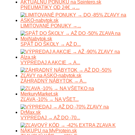
PNEUMATIKY OD 24€ →...
LIMITOVANÉ PONUKY →...
SPÄŤ DO ŠKOLY → AŽ D...
VÝPREDAJ A AKCIE → A...
ZÁHRADNÝ NÁBYTOK → A...
ZĽAVA -10% → NA VŠET...
VÝPREDAJ → AŽ DO -70...