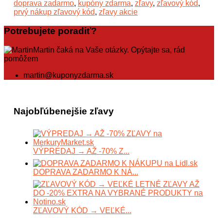
doprava zadarmo
,
kupóny zdarma
,
zľavy
,
zľavový kód
,
prvý nákup zľavový kód
,
zľavy akcie
Potrebujete poradiť?
Martin čaká na Vaše otázky. Opýtajte sa, rád
pomôžem
martin@kuponyzdarma.sk
Najobľúbenejšie zľavy
VÝPREDAJ → AŽ -70% Z...
DOPRAVA ZADARMO K NÁ...
ZĽAVOVÝ KÓD → VEĽKÉ...