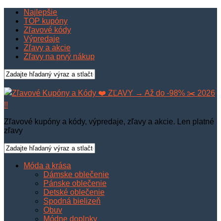
Najlepšie
TOP kupóny
Zľavové kódy
Výpredaje
Zľavy a akcie
Zľavy na prvý nákup
Zľavové kupóny a kódy, výpredaje, zľavy a akcie. Len platné
zľavy
Móda a krása
Dámske oblečenie
Pánske oblečenie
Detské oblečenie
Spodná bielizeň
Obuv
Módne doplnky