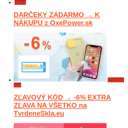
Akcia
DARČEKY ZADARMO → K
NÁKUPU z OxePower.sk
Zľavový
kód
ZĽAVOVÝ KÓD → -6% EXTRA
ZĽAVA NA VŠETKO na
TvrdeneSkla.eu