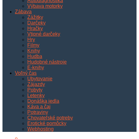
Autodiagnostika
Výbava motorky
Zábava
Zážitky
Darčeky
Hračky
Vtipné darčeky
Hry
Filmy
Knihy
Hudba
Hudobné nástroje
E-knihy
Voľný čas
Ubytovanie
Zájazdy
Pobyty
Letenky
Donáška jedla
Káva a čaj
Potraviny
Chovateľské potreby
Erotické pomôcky
Webhosting