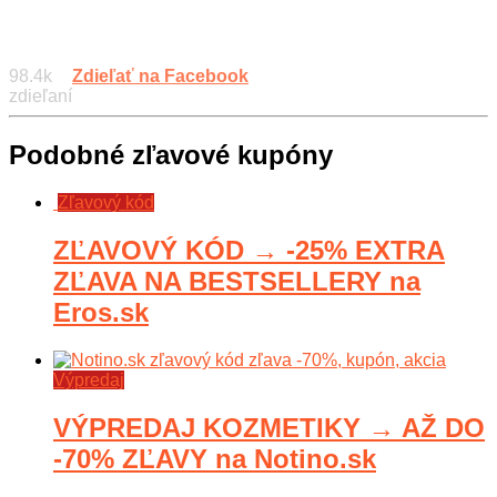
98.4k
Zdieľať na Facebook
zdieľaní
Podobné zľavové kupóny
Zľavový kód
ZĽAVOVÝ KÓD → -25% EXTRA
ZĽAVA NA BESTSELLERY na
Eros.sk
Výpredaj
VÝPREDAJ KOZMETIKY → AŽ DO
-70% ZĽAVY na Notino.sk