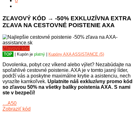
0
ZĽAVOVÝ KÓD → -50% EXKLUZÍVNA EXTRA
ZĽAVA NA CESTOVNÉ POISTENIE AXA
Zľavový kód
TOP
| Kupón je
platný
|
Kupóny AXA ASSISTANCE (5)
Dovolenka, pobyt cez víkend alebo výlet? Nezabúdajte na
spoľahlivé cestovné poistenie. AXA je v tomto jasný líder,
podrží vás a poskytne maximálne krytie a asistenciu, nech
vyrazíte kamkoľvek.
Uplatnite náš exkluzívny promo kód
so zľavou 50% na všetky balíky poistenia AXA. S nami
ste v bezpečí!
…A50
Zobraziť kód