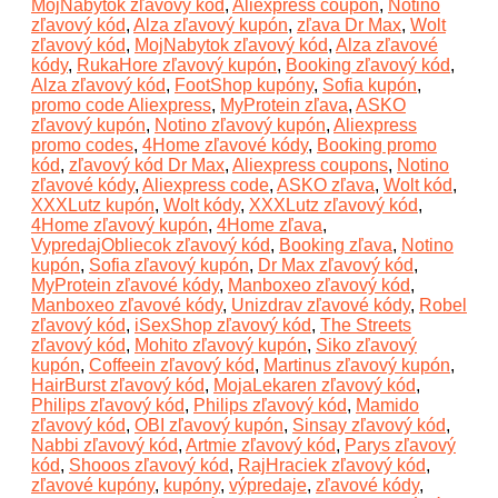
MojNabytok zľavový kód
,
Aliexpress coupon
,
Notino
zľavový kód
,
Alza zľavový kupón
,
zľava Dr Max
,
Wolt
zľavový kód
,
MojNabytok zľavový kód
,
Alza zľavové
kódy
,
RukaHore zľavový kupón
,
Booking zľavový kód
,
Alza zľavový kód
,
FootShop kupóny
,
Sofia kupón
,
promo code Aliexpress
,
MyProtein zľava
,
ASKO
zľavový kupón
,
Notino zľavový kupón
,
Aliexpress
promo codes
,
4Home zľavové kódy
,
Booking promo
kód
,
zľavový kód Dr Max
,
Aliexpress coupons
,
Notino
zľavové kódy
,
Aliexpress code
,
ASKO zľava
,
Wolt kód
,
XXXLutz kupón
,
Wolt kódy
,
XXXLutz zľavový kód
,
4Home zľavový kupón
,
4Home zľava
,
VypredajObliecok zľavový kód
,
Booking zľava
,
Notino
kupón
,
Sofia zľavový kupón
,
Dr Max zľavový kód
,
MyProtein zľavové kódy
,
Manboxeo zľavový kód
,
Manboxeo zľavové kódy
,
Unizdrav zľavové kódy
,
Robel
zľavový kód
,
iSexShop zľavový kód
,
The Streets
zľavový kód
,
Mohito zľavový kupón
,
Siko zľavový
kupón
,
Coffeein zľavový kód
,
Martinus zľavový kupón
,
HairBurst zľavový kód
,
MojaLekaren zľavový kód
,
Philips zľavový kód
,
Philips zľavový kód
,
Mamido
zľavový kód
,
OBI zľavový kupón
,
Sinsay zľavový kód
,
Nabbi zľavový kód
,
Artmie zľavový kód
,
Parys zľavový
kód
,
Shooos zľavový kód
,
RajHraciek zľavový kód
,
zľavové kupóny
,
kupóny
,
výpredaje
,
zľavové kódy
,