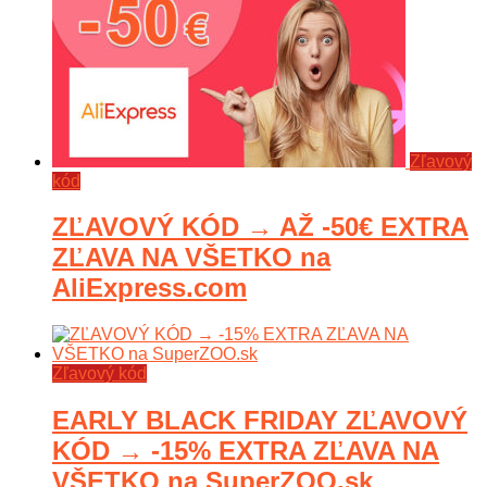
Zľavový
kód
ZĽAVOVÝ KÓD → AŽ -50€ EXTRA
ZĽAVA NA VŠETKO na
AliExpress.com
Zľavový kód
EARLY BLACK FRIDAY ZĽAVOVÝ
KÓD → -15% EXTRA ZĽAVA NA
VŠETKO na SuperZOO.sk