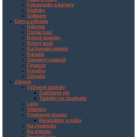
Fotoaparáty a kamery
Hodinky
Software
Dom a záhrada
Nábytok
Domácnosť
Bytové doplnky
Bytový textil
Kuchynské potreby
Náradie
Stavebný materiál
Financie
Kosačky
Záhrada
Zdravie
Výživové doplnky
Zväčšenie pŕs
Tabletky na chudnutie
Lieky
Vitamíny
Posilnenie imunity
Respirátory a rúška
Na chudnutie
Na energiu
Pre lepší sex