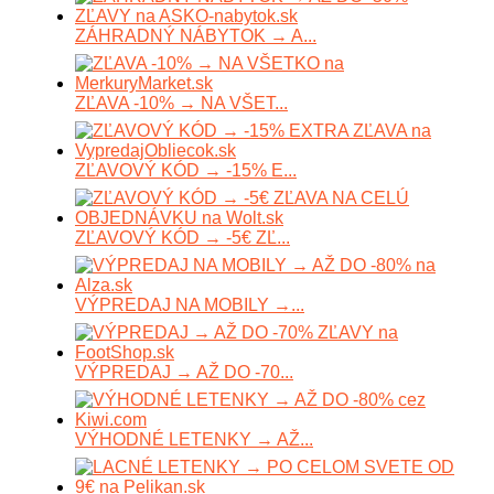
ZÁHRADNÝ NÁBYTOK → A...
ZĽAVA -10% → NA VŠET...
ZĽAVOVÝ KÓD → -15% E...
ZĽAVOVÝ KÓD → -5€ ZĽ...
VÝPREDAJ NA MOBILY →...
VÝPREDAJ → AŽ DO -70...
VÝHODNÉ LETENKY → AŽ...