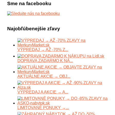
Sme na facebooku
Najobľúbenejšie zľavy
VÝPREDAJ → AŽ -70% Z...
DOPRAVA ZADARMO K NÁ...
AKTUÁLNE AKCIE → OBJ...
VÝPREDAJ A AKCIE → A...
LIMITOVANÉ PONUKY →...