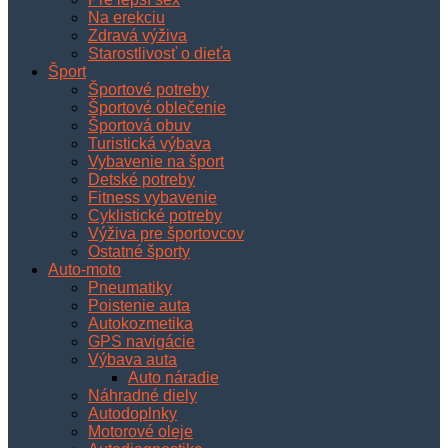
Na erekciu
Zdravá výživa
Starostlivosť o dieťa
Šport
Športové potreby
Športové oblečenie
Športová obuv
Turistická výbava
Vybavenie na šport
Detské potreby
Fitness vybavenie
Cyklistické potreby
Výživa pre športovcov
Ostatné športy
Auto-moto
Pneumatiky
Poistenie auta
Autokozmetika
GPS navigácie
Výbava auta
Auto náradie
Náhradné diely
Autodoplnky
Motorové oleje