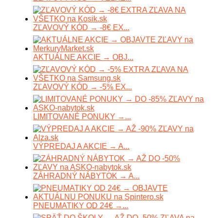
ZĽAVOVÝ KÓD → -8€ EX...
AKTUÁLNE AKCIE → OBJ...
ZĽAVOVÝ KÓD → -5% EX...
LIMITOVANÉ PONUKY →...
VÝPREDAJ A AKCIE → A...
ZÁHRADNÝ NÁBYTOK → A...
PNEUMATIKY OD 24€ →...