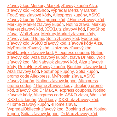
zľavový kód Merkury Market
,
zľavový kupón Alza
,
zľavový kód FootShop
,
výpredaj Merkury Market
,
FootShop zľavové kódy
,
Aliexpress kupóny
,
ASKO
zľavový kupón
,
Wolt promo kód
,
4Home zľavový kód
,
Merkury Market zľavový kupón
,
Notino zľava
,
Merkury
Market zľavový kód
,
XXXLutz zľavový kód
,
FootShop
zľava
,
Wolt zľava
,
Merkury Market zľavové kódy
,
zľavový kód 4Home
,
Sofia zľavový kód
,
FootShop
zľavový kód
,
ASKO zľavový kód
,
zľavové kódy Alza
,
MyProtein zľavový kód
,
Unizdrav zľavový kód
,
MojNabytok zľavový kód
,
Aliexpress coupon
,
Notino
zľavový kód
,
Alza zľavový kupón
,
zľava Dr Max
,
Wolt
zľavový kód
,
MojNabytok zľavový kód
,
Alza zľavové
kódy
,
RukaHore zľavový kupón
,
Booking zľavový kód
,
Alza zľavový kód
,
FootShop kupóny
,
Sofia kupón
,
promo code Aliexpress
,
MyProtein zľava
,
ASKO
zľavový kupón
,
Notino zľavový kupón
,
Aliexpress
promo codes
,
4Home zľavové kódy
,
Booking promo
kód
,
zľavový kód Dr Max
,
Aliexpress coupons
,
Notino
zľavové kódy
,
Aliexpress code
,
ASKO zľava
,
Wolt kód
,
XXXLutz kupón
,
Wolt kódy
,
XXXLutz zľavový kód
,
4Home zľavový kupón
,
4Home zľava
,
VypredajObliecok zľavový kód
,
Booking zľava
,
Notino
kupón
,
Sofia zľavový kupón
,
Dr Max zľavový kód
,