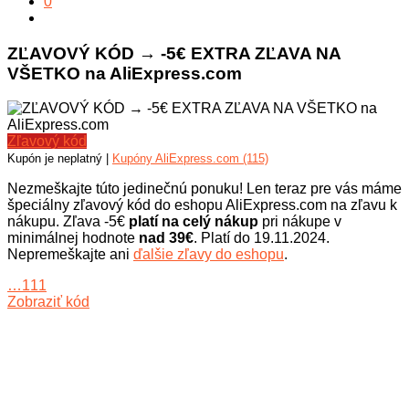
0
ZĽAVOVÝ KÓD → -5€ EXTRA ZĽAVA NA
VŠETKO na AliExpress.com
Zľavový kód
Kupón je neplatný |
Kupóny AliExpress.com (115)
Nezmeškajte túto jedinečnú ponuku! Len teraz pre vás máme
špeciálny zľavový kód do eshopu AliExpress.com na zľavu k
nákupu. Zľava -5€
platí na celý nákup
pri nákupe v
minimálnej hodnote
nad 39€
. Platí do 19.11.2024.
Nepremeškajte ani
ďalšie zľavy do eshopu
.
…111
Zobraziť kód