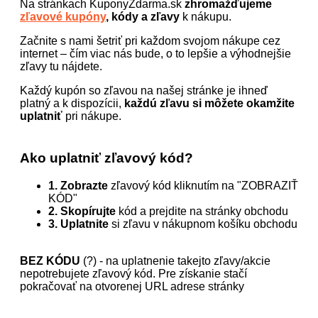
Na stránkach KuponyZdarma.sk
zhromažďujeme
zľavové kupóny
, kódy a zľavy
k nákupu.
Začnite s nami šetriť pri každom svojom nákupe cez
internet – čím viac nás bude, o to lepšie a výhodnejšie
zľavy tu nájdete.
Každý kupón so zľavou na našej stránke je ihneď
platný a k dispozícii,
každú zľavu si môžete okamžite
uplatniť
pri nákupe.
Ako uplatniť zľavový kód?
1. Zobrazte
zľavový kód kliknutím na "ZOBRAZIŤ
KÓD"
2. Skopírujte
kód a prejdite na stránky obchodu
3. Uplatnite
si zľavu v nákupnom košíku obchodu
BEZ KÓDU
(?) - na uplatnenie takejto zľavy/akcie
nepotrebujete zľavový kód. Pre získanie stačí
pokračovať na otvorenej URL adrese stránky