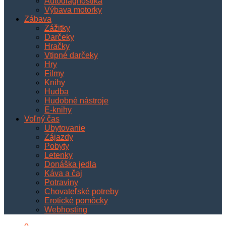
Autodiagnostika
Výbava motorky
Zábava
Zážitky
Darčeky
Hračky
Vtipné darčeky
Hry
Filmy
Knihy
Hudba
Hudobné nástroje
E-knihy
Voľný čas
Ubytovanie
Zájazdy
Pobyty
Letenky
Donáška jedla
Káva a čaj
Potraviny
Chovateľské potreby
Erotické pomôcky
Webhosting