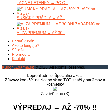
LACNÉ LETENKY → PO C...
SUŠIČKY PRÁDLA → AŽ...
ALZA PREMIUM → AŽ 30...
Pridať kupón
Ako to funguje?
Súťaže
Pre médiá
Kontakt
KuponyZdarma.sk
© 2026. All Rights Reserved.
Neprehliadnite! Špeciálna akcia:
Zľavový kód -5% na Notino.sk na TOP značky parfémov a
kozmetiky
Zavrieť okno (X)
VÝPREDAJ → AŽ -70% !!