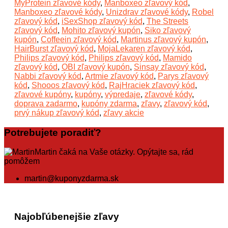
MyProtein zľavové kódy
,
Manboxeo zľavový kód
,
Manboxeo zľavové kódy
,
Unizdrav zľavové kódy
,
Robel
zľavový kód
,
iSexShop zľavový kód
,
The Streets
zľavový kód
,
Mohito zľavový kupón
,
Siko zľavový
kupón
,
Coffeein zľavový kód
,
Martinus zľavový kupón
,
HairBurst zľavový kód
,
MojaLekaren zľavový kód
,
Philips zľavový kód
,
Philips zľavový kód
,
Mamido
zľavový kód
,
OBI zľavový kupón
,
Sinsay zľavový kód
,
Nabbi zľavový kód
,
Artmie zľavový kód
,
Parys zľavový
kód
,
Shooos zľavový kód
,
RajHraciek zľavový kód
,
zľavové kupóny
,
kupóny
,
výpredaje
,
zľavové kódy
,
doprava zadarmo
,
kupóny zdarma
,
zľavy
,
zľavový kód
,
prvý nákup zľavový kód
,
zľavy akcie
Potrebujete poradiť?
Martin čaká na Vaše otázky. Opýtajte sa, rád
pomôžem
martin@kuponyzdarma.sk
Najobľúbenejšie zľavy