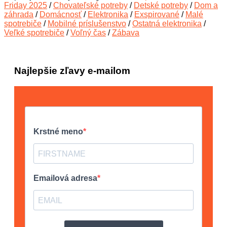
Friday 2025
/
Chovateľské potreby
/
Detské potreby
/
Dom a
záhrada
/
Domácnosť
/
Elektronika
/
Exspirované
/
Malé
spotrebiče
/
Mobilné príslušenstvo
/
Ostatná elektronika
/
Veľké spotrebiče
/
Voľný čas
/
Zábava
Najlepšie zľavy e-mailom