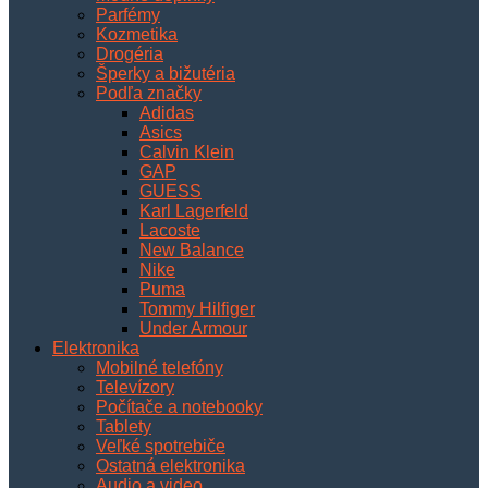
Parfémy
Kozmetika
Drogéria
Šperky a bižutéria
Podľa značky
Adidas
Asics
Calvin Klein
GAP
GUESS
Karl Lagerfeld
Lacoste
New Balance
Nike
Puma
Tommy Hilfiger
Under Armour
Elektronika
Mobilné telefóny
Televízory
Počítače a notebooky
Tablety
Veľké spotrebiče
Ostatná elektronika
Audio a video