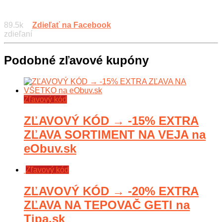
89.5k
Zdieľať na Facebook
zdieľaní
Podobné zľavové kupóny
Zľavový kód
ZĽAVOVÝ KÓD → -15% EXTRA
ZĽAVA SORTIMENT NA VEJA na
eObuv.sk
Zľavový kód
ZĽAVOVÝ KÓD → -20% EXTRA
ZĽAVA NA TEPOVAČ GETI na
Tipa.sk