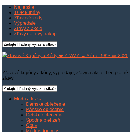
Najlepšie
TOP kupóny
Zľavové kódy
Výpredaje
Zľavy a akcie
Zľavy na prvý nákup
Zľavové kupóny a kódy, výpredaje, zľavy a akcie. Len platné
zľavy
Móda a krása
Dámske oblečenie
Pánske oblečenie
Detské oblečenie
Spodná bielizeň
Obuv
Módne doplnky