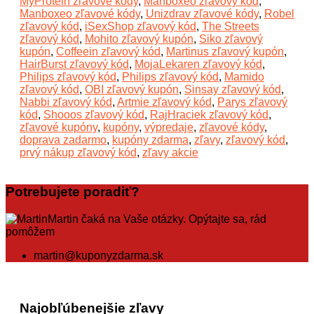
MyProtein zľavové kódy
,
Manboxeo zľavový kód
,
Manboxeo zľavové kódy
,
Unizdrav zľavové kódy
,
Robel
zľavový kód
,
iSexShop zľavový kód
,
The Streets
zľavový kód
,
Mohito zľavový kupón
,
Siko zľavový
kupón
,
Coffeein zľavový kód
,
Martinus zľavový kupón
,
HairBurst zľavový kód
,
MojaLekaren zľavový kód
,
Philips zľavový kód
,
Philips zľavový kód
,
Mamido
zľavový kód
,
OBI zľavový kupón
,
Sinsay zľavový kód
,
Nabbi zľavový kód
,
Artmie zľavový kód
,
Parys zľavový
kód
,
Shooos zľavový kód
,
RajHraciek zľavový kód
,
zľavové kupóny
,
kupóny
,
výpredaje
,
zľavové kódy
,
doprava zadarmo
,
kupóny zdarma
,
zľavy
,
zľavový kód
,
prvý nákup zľavový kód
,
zľavy akcie
Potrebujete poradiť?
Martin čaká na Vaše otázky. Opýtajte sa, rád
pomôžem
martin@kuponyzdarma.sk
Najobľúbenejšie zľavy