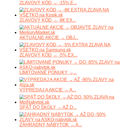
ZĽAVOVÝ KÓD → -15% E...
ZĽAVOVÝ KÓD → -8€ EX...
AKTUÁLNE AKCIE → OBJ...
ZĽAVOVÝ KÓD → -5% EX...
LIMITOVANÉ PONUKY →...
VÝPREDAJ A AKCIE → A...
SPÄŤ DO ŠKOLY → AŽ D...
ZÁHRADNÝ NÁBYTOK → A...