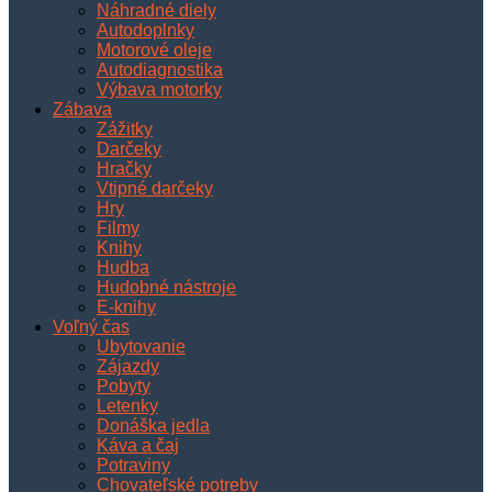
Náhradné diely
Autodoplnky
Motorové oleje
Autodiagnostika
Výbava motorky
Zábava
Zážitky
Darčeky
Hračky
Vtipné darčeky
Hry
Filmy
Knihy
Hudba
Hudobné nástroje
E-knihy
Voľný čas
Ubytovanie
Zájazdy
Pobyty
Letenky
Donáška jedla
Káva a čaj
Potraviny
Chovateľské potreby