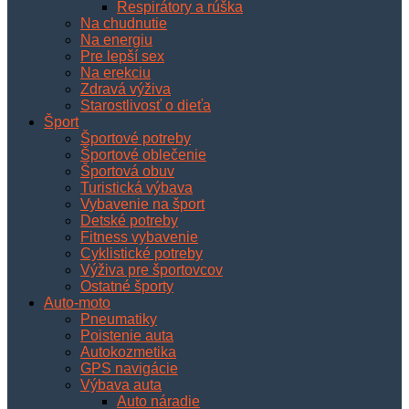
Respirátory a rúška
Na chudnutie
Na energiu
Pre lepší sex
Na erekciu
Zdravá výživa
Starostlivosť o dieťa
Šport
Športové potreby
Športové oblečenie
Športová obuv
Turistická výbava
Vybavenie na šport
Detské potreby
Fitness vybavenie
Cyklistické potreby
Výživa pre športovcov
Ostatné športy
Auto-moto
Pneumatiky
Poistenie auta
Autokozmetika
GPS navigácie
Výbava auta
Auto náradie