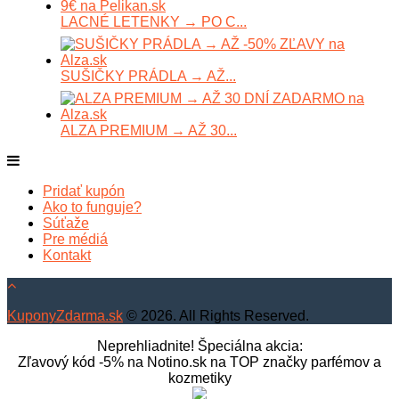
LACNÉ LETENKY → PO C...
SUŠIČKY PRÁDLA → AŽ...
ALZA PREMIUM → AŽ 30...
Pridať kupón
Ako to funguje?
Súťaže
Pre médiá
Kontakt
KuponyZdarma.sk
© 2026. All Rights Reserved.
Neprehliadnite! Špeciálna akcia:
Zľavový kód -5% na Notino.sk na TOP značky parfémov a
kozmetiky