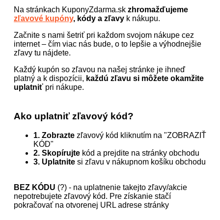
Na stránkach KuponyZdarma.sk
zhromažďujeme
zľavové kupóny
, kódy a zľavy
k nákupu.
Začnite s nami šetriť pri každom svojom nákupe cez
internet – čím viac nás bude, o to lepšie a výhodnejšie
zľavy tu nájdete.
Každý kupón so zľavou na našej stránke je ihneď
platný a k dispozícii,
každú zľavu si môžete okamžite
uplatniť
pri nákupe.
Ako uplatniť zľavový kód?
1. Zobrazte
zľavový kód kliknutím na "ZOBRAZIŤ
KÓD"
2. Skopírujte
kód a prejdite na stránky obchodu
3. Uplatnite
si zľavu v nákupnom košíku obchodu
BEZ KÓDU
(?) - na uplatnenie takejto zľavy/akcie
nepotrebujete zľavový kód. Pre získanie stačí
pokračovať na otvorenej URL adrese stránky