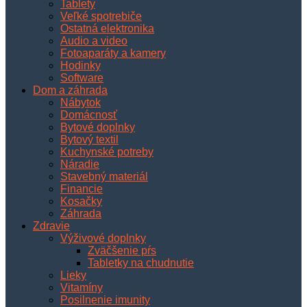
Tablety
Veľké spotrebiče
Ostatná elektronika
Audio a video
Fotoaparáty a kamery
Hodinky
Software
Dom a záhrada
Nábytok
Domácnosť
Bytové doplnky
Bytový textil
Kuchynské potreby
Náradie
Stavebný materiál
Financie
Kosačky
Záhrada
Zdravie
Výživové doplnky
Zväčšenie pŕs
Tabletky na chudnutie
Lieky
Vitamíny
Posilnenie imunity