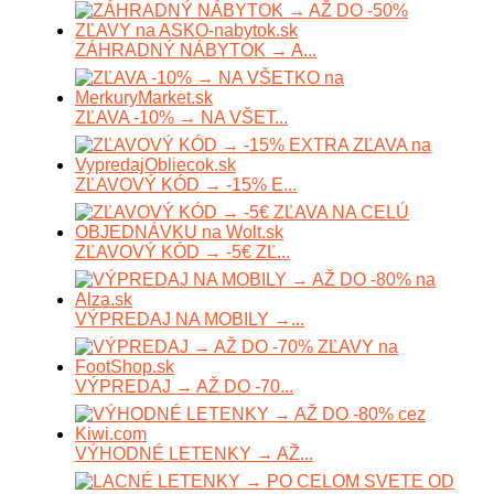
ZÁHRADNÝ NÁBYTOK → A...
ZĽAVA -10% → NA VŠET...
ZĽAVOVÝ KÓD → -15% E...
ZĽAVOVÝ KÓD → -5€ ZĽ...
VÝPREDAJ NA MOBILY →...
VÝPREDAJ → AŽ DO -70...
VÝHODNÉ LETENKY → AŽ...