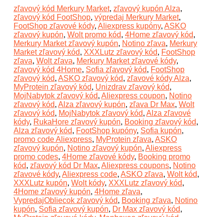
zľavový kód Merkury Market
,
zľavový kupón Alza
,
zľavový kód FootShop
,
výpredaj Merkury Market
,
FootShop zľavové kódy
,
Aliexpress kupóny
,
ASKO
zľavový kupón
,
Wolt promo kód
,
4Home zľavový kód
,
Merkury Market zľavový kupón
,
Notino zľava
,
Merkury
Market zľavový kód
,
XXXLutz zľavový kód
,
FootShop
zľava
,
Wolt zľava
,
Merkury Market zľavové kódy
,
zľavový kód 4Home
,
Sofia zľavový kód
,
FootShop
zľavový kód
,
ASKO zľavový kód
,
zľavové kódy Alza
,
MyProtein zľavový kód
,
Unizdrav zľavový kód
,
MojNabytok zľavový kód
,
Aliexpress coupon
,
Notino
zľavový kód
,
Alza zľavový kupón
,
zľava Dr Max
,
Wolt
zľavový kód
,
MojNabytok zľavový kód
,
Alza zľavové
kódy
,
RukaHore zľavový kupón
,
Booking zľavový kód
,
Alza zľavový kód
,
FootShop kupóny
,
Sofia kupón
,
promo code Aliexpress
,
MyProtein zľava
,
ASKO
zľavový kupón
,
Notino zľavový kupón
,
Aliexpress
promo codes
,
4Home zľavové kódy
,
Booking promo
kód
,
zľavový kód Dr Max
,
Aliexpress coupons
,
Notino
zľavové kódy
,
Aliexpress code
,
ASKO zľava
,
Wolt kód
,
XXXLutz kupón
,
Wolt kódy
,
XXXLutz zľavový kód
,
4Home zľavový kupón
,
4Home zľava
,
VypredajObliecok zľavový kód
,
Booking zľava
,
Notino
kupón
,
Sofia zľavový kupón
,
Dr Max zľavový kód
,