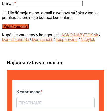
E-mail
*
Uložiť moje meno, e-mail a webovú stránku v tomto
prehliadači pre moje budúce komentáre.
Kupón je zaradený v kategóriach:
ASKO-NÁBYTOK.sk
/
Dom a záhrada
/
Domácnosť
/
Exspirované
/
Nábytok
Najlepšie zľavy e-mailom