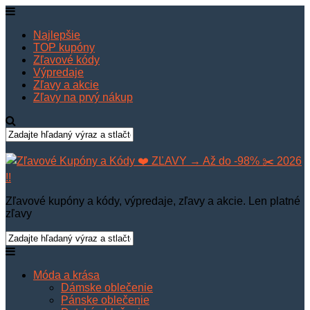
Najlepšie
TOP kupóny
Zľavové kódy
Výpredaje
Zľavy a akcie
Zľavy na prvý nákup
Zľavové kupóny a kódy, výpredaje, zľavy a akcie. Len platné
zľavy
Móda a krása
Dámske oblečenie
Pánske oblečenie