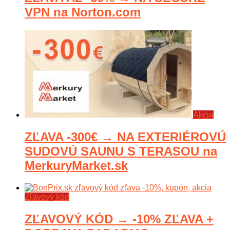
VPN na Norton.com
Akcia
ZĽAVA -300€ → NA EXTERIÉROVÚ
SUDOVÚ SAUNU S TERASOU na
MerkuryMarket.sk
Zľavový kód
ZĽAVOVÝ KÓD → -10% ZĽAVA +