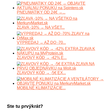
PNEUMATIKY OD 24€ →...
ZĽAVA -10% → NA VŠET...
VÝPREDAJ → AŽ DO -70...
ZĽAVOVÝ KÓD → -42% E...
ZĽAVOVÝ KÓD → -5€ EX...
MOBILNÉ KLIMATIZÁCIE...
Ste tu prvýkrát?