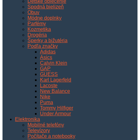
Detské oblečenie
Spodná bielizeň
Obuv
Módne doplnky
Parfémy
Kozmetika
Drogéria
Šperky a bižutéria
Podľa značky
Adidas
Asics
Calvin Klein
GAP
GUESS
Karl Lagerfeld
Lacoste
New Balance
Nike
Puma
Tommy Hilfiger
Under Armour
Elektronika
Mobilné telefóny
Televízory
Počítače a notebooky