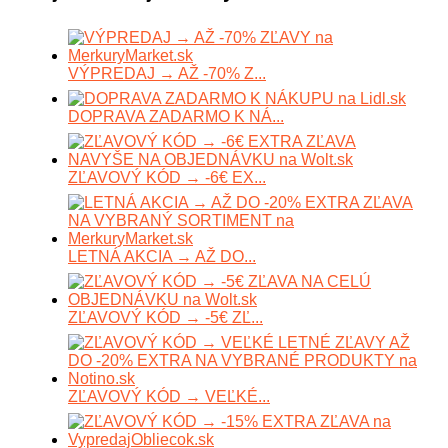
VÝPREDAJ → AŽ -70% Z...
DOPRAVA ZADARMO K NÁ...
ZĽAVOVÝ KÓD → -6€ EX...
LETNÁ AKCIA → AŽ DO...
ZĽAVOVÝ KÓD → -5€ ZĽ...
ZĽAVOVÝ KÓD → VEĽKÉ...