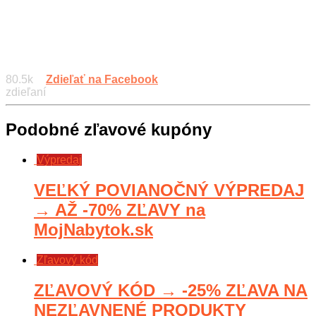
80.5k
Zdieľať na Facebook
zdieľaní
Podobné zľavové kupóny
Výpredaj
VEĽKÝ POVIANOČNÝ VÝPREDAJ
→ AŽ -70% ZĽAVY na
MojNabytok.sk
Zľavový kód
ZĽAVOVÝ KÓD → -25% ZĽAVA NA
NEZĽAVNENÉ PRODUKTY