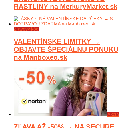
RASTLINY na MerkuryMarket.sk
Zľavový kód
VALENTÍNSKE LIMITKY →
OBJAVTE ŠPECIÁLNU PONUKU
na Manboxeo.sk
Akcia
ZĽAVA AŽ -50% → NA SECURE