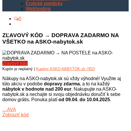
Erotické pomôcky
Webhosting
0
ZĽAVOVÝ KÓD → DOPRAVA ZADARMO NA
VŠETKO na ASKO-nabytok.sk
Zľavový kód
Kupón je neplatný |
Kupóny ASKO-NÁBYTOK.sk (302)
Nákupy na ASKO-nabytok.sk sú vždy výhodné! Využite aj
túto akciu v podobe
dopravy zdarma
, a to na každý
nábytok v hodnote nad 200 eur
. Nakupujte na ASKO-
nabytok.sk a nechajte si svoju objednávku doručiť k sebe
domov grátis. Ponuka platí
od 09.04. do 10.04.2025
.
…AVA
Zobraziť kód