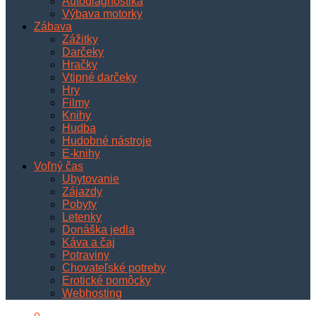
Autodiagnostika
Výbava motorky
Zábava
Zážitky
Darčeky
Hračky
Vtipné darčeky
Hry
Filmy
Knihy
Hudba
Hudobné nástroje
E-knihy
Voľný čas
Ubytovanie
Zájazdy
Pobyty
Letenky
Donáška jedla
Káva a čaj
Potraviny
Chovateľské potreby
Erotické pomôcky
Webhosting