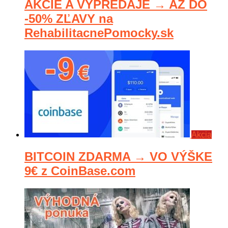
AKCIE A VÝPREDAJE → AŽ DO
-50% ZĽAVY na
RehabilitacnePomocky.sk
Akcia
BITCOIN ZDARMA → VO VÝŠKE
9€ z CoinBase.com