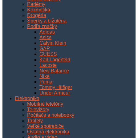
Parfémy
Kozmetika
Drogéria
Šperky a bižutéria
Podľa značky
Adidas
Asics
Calvin Klein
GAP
GUESS
Karl Lagerfeld
Lacoste
New Balance
Nike
Puma
Tommy Hilfiger
Under Armour
Elektronika
Mobilné telefóny
Televízory
Počítače a notebooky
Tablety
Veľké spotrebiče
Ostatná elektronika
Audio a video