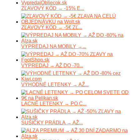
ZĽAVOVÝ KÓD → -15% E...
ZĽAVOVÝ KÓD → -5€ ZĽ...
VÝPREDAJ NA MOBILY →...
VÝPREDAJ → AŽ DO -70...
VÝHODNÉ LETENKY → AŽ...
LACNÉ LETENKY → PO C...
SUŠIČKY PRÁDLA → AŽ...