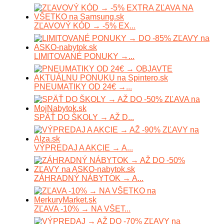
ZĽAVOVÝ KÓD → -5% EX...
LIMITOVANÉ PONUKY →...
PNEUMATIKY OD 24€ →...
SPÄŤ DO ŠKOLY → AŽ D...
VÝPREDAJ A AKCIE → A...
ZÁHRADNÝ NÁBYTOK → A...
ZĽAVA -10% → NA VŠET...