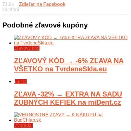
71.6k
Zdieľať na Facebook
zdieľaní
Podobné zľavové kupóny
Zľavový kód
ZĽAVOVÝ KÓD → -6% ZĽAVA NA
VŠETKO na TvrdeneSkla.eu
Akcia
ZĽAVA -32% → EXTRA NA SADU
ZUBNÝCH KEFIEK na miDent.cz
Výpredaj