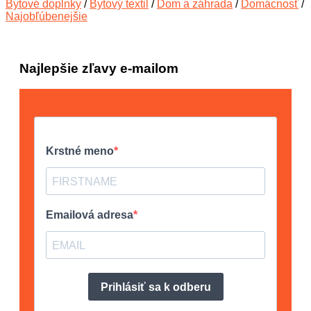
Bytové doplnky
/
Bytový textil
/
Dom a záhrada
/
Domácnosť
/
Najobľúbenejšie
Najlepšie zľavy e-mailom