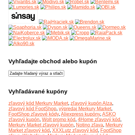
Vyhľadajte obchod alebo kupón
Vyhľadávané kupóny
zľavový kód Merkury Market
,
zľavový kupón Alza
,
zľavový kód FootShop
,
výpredaj Merkury Market
,
FootShop zľavové kódy
,
Aliexpress kupóny
,
ASKO
zľavový kupón
,
Wolt promo kód
,
4Home zľavový kód
,
Merkury Market zľavový kupón
,
Notino zľava
,
Merkury
Market zľavový kód
,
XXXLutz zľavový kód
,
FootShop