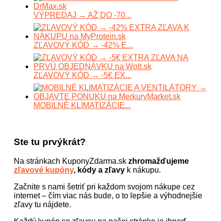
VÝPREDAJ → AŽ DO -70...
ZĽAVOVÝ KÓD → -42% E...
ZĽAVOVÝ KÓD → -5€ EX...
MOBILNÉ KLIMATIZÁCIE...
Ste tu prvýkrát?
Na stránkach KuponyZdarma.sk
zhromažďujeme
zľavové kupóny
, kódy a zľavy
k nákupu.
Začnite s nami šetriť pri každom svojom nákupe cez
internet – čím viac nás bude, o to lepšie a výhodnejšie
zľavy tu nájdete.