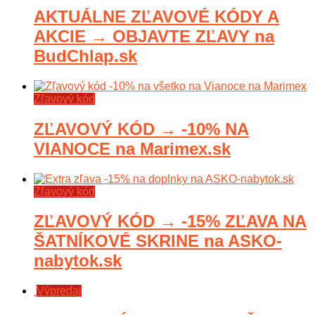
AKTUÁLNE ZĽAVOVÉ KÓDY A
AKCIE → OBJAVTE ZĽAVY na
BudChlap.sk
Zľavový kód
ZĽAVOVÝ KÓD → -10% NA
VIANOCE na Marimex.sk
Zľavový kód
ZĽAVOVÝ KÓD → -15% ZĽAVA NA
ŠATNÍKOVÉ SKRINE na ASKO-
nabytok.sk
Výpredaj