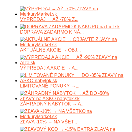
VÝPREDAJ → AŽ -70% Z...
DOPRAVA ZADARMO K NÁ...
AKTUÁLNE AKCIE → OBJ...
VÝPREDAJ A AKCIE → A...
LIMITOVANÉ PONUKY →...
ZÁHRADNÝ NÁBYTOK → A...
ZĽAVA -10% → NA VŠET...