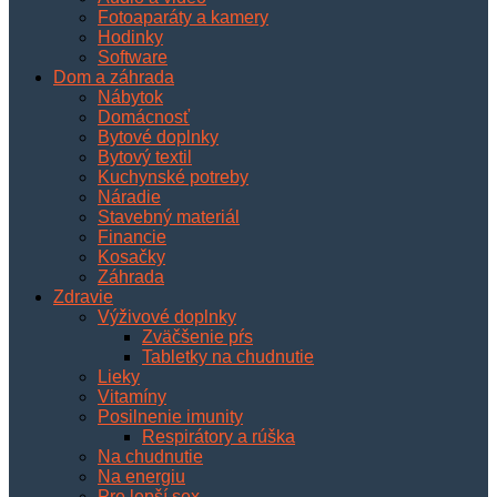
Fotoaparáty a kamery
Hodinky
Software
Dom a záhrada
Nábytok
Domácnosť
Bytové doplnky
Bytový textil
Kuchynské potreby
Náradie
Stavebný materiál
Financie
Kosačky
Záhrada
Zdravie
Výživové doplnky
Zväčšenie pŕs
Tabletky na chudnutie
Lieky
Vitamíny
Posilnenie imunity
Respirátory a rúška
Na chudnutie
Na energiu
Pre lepší sex