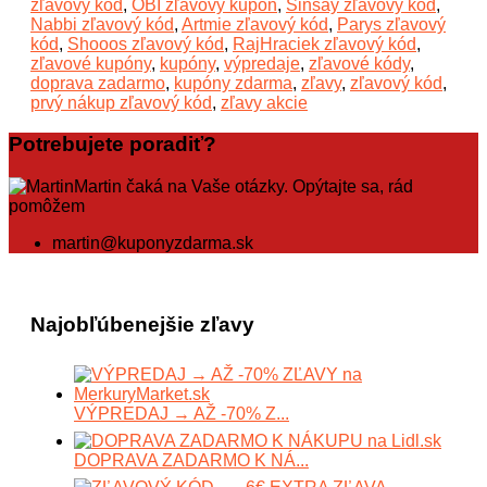
zľavový kód
,
OBI zľavový kupón
,
Sinsay zľavový kód
,
Nabbi zľavový kód
,
Artmie zľavový kód
,
Parys zľavový
kód
,
Shooos zľavový kód
,
RajHraciek zľavový kód
,
zľavové kupóny
,
kupóny
,
výpredaje
,
zľavové kódy
,
doprava zadarmo
,
kupóny zdarma
,
zľavy
,
zľavový kód
,
prvý nákup zľavový kód
,
zľavy akcie
Potrebujete poradiť?
Martin čaká na Vaše otázky. Opýtajte sa, rád
pomôžem
martin@kuponyzdarma.sk
Najobľúbenejšie zľavy
VÝPREDAJ → AŽ -70% Z...
DOPRAVA ZADARMO K NÁ...