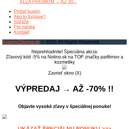
ALZA PREMIUM → AŽ 30...
Pridať kupón
Ako to funguje?
Súťaže
Pre médiá
Kontakt
KuponyZdarma.sk
© 2026. All Rights Reserved.
Neprehliadnite! Špeciálna akcia:
Zľavový kód -5% na Notino.sk na TOP značky parfémov a
kozmetiky
Zavrieť okno (X)
VÝPREDAJ → AŽ -70% !!
Objavte vysoké zľavy v špeciálnej ponuke!
UKÁZAŤ ŠPECIÁLNU PONUKU >>>