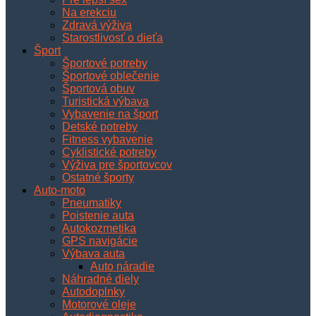
Na erekciu
Zdravá výživa
Starostlivosť o dieťa
Šport
Športové potreby
Športové oblečenie
Športová obuv
Turistická výbava
Vybavenie na šport
Detské potreby
Fitness vybavenie
Cyklistické potreby
Výživa pre športovcov
Ostatné športy
Auto-moto
Pneumatiky
Poistenie auta
Autokozmetika
GPS navigácie
Výbava auta
Auto náradie
Náhradné diely
Autodoplnky
Motorové oleje