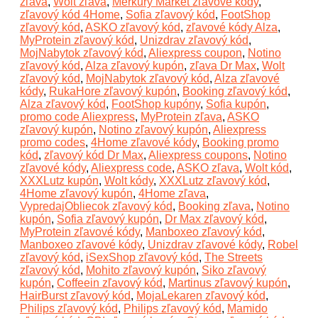
zľava
,
Wolt zľava
,
Merkury Market zľavové kódy
,
zľavový kód 4Home
,
Sofia zľavový kód
,
FootShop
zľavový kód
,
ASKO zľavový kód
,
zľavové kódy Alza
,
MyProtein zľavový kód
,
Unizdrav zľavový kód
,
MojNabytok zľavový kód
,
Aliexpress coupon
,
Notino
zľavový kód
,
Alza zľavový kupón
,
zľava Dr Max
,
Wolt
zľavový kód
,
MojNabytok zľavový kód
,
Alza zľavové
kódy
,
RukaHore zľavový kupón
,
Booking zľavový kód
,
Alza zľavový kód
,
FootShop kupóny
,
Sofia kupón
,
promo code Aliexpress
,
MyProtein zľava
,
ASKO
zľavový kupón
,
Notino zľavový kupón
,
Aliexpress
promo codes
,
4Home zľavové kódy
,
Booking promo
kód
,
zľavový kód Dr Max
,
Aliexpress coupons
,
Notino
zľavové kódy
,
Aliexpress code
,
ASKO zľava
,
Wolt kód
,
XXXLutz kupón
,
Wolt kódy
,
XXXLutz zľavový kód
,
4Home zľavový kupón
,
4Home zľava
,
VypredajObliecok zľavový kód
,
Booking zľava
,
Notino
kupón
,
Sofia zľavový kupón
,
Dr Max zľavový kód
,
MyProtein zľavové kódy
,
Manboxeo zľavový kód
,
Manboxeo zľavové kódy
,
Unizdrav zľavové kódy
,
Robel
zľavový kód
,
iSexShop zľavový kód
,
The Streets
zľavový kód
,
Mohito zľavový kupón
,
Siko zľavový
kupón
,
Coffeein zľavový kód
,
Martinus zľavový kupón
,
HairBurst zľavový kód
,
MojaLekaren zľavový kód
,
Philips zľavový kód
,
Philips zľavový kód
,
Mamido