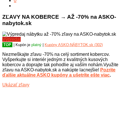
0
ZĽAVY NA KOBERCE → AŽ -70% na ASKO-
nabytok.sk
Výpredaj
TOP
| Kupón je
platný
|
Kupóny ASKO-NÁBYTOK.sk (302)
Nezmeškajte zľavu -70% na celý sortiment kobercov.
Vyšperkujte si interiér jedným z kvalitných kusových
kobercov a doprajte tak pohodlie aj vaším nohám.Využite
zľavu na ASKO-nabytok.sk a nakúpte lacnejšie!
Pozrite
ďalšie aktuálne ASKO kupóny a ušetríte ešte viac
.
Ukázať zľavy