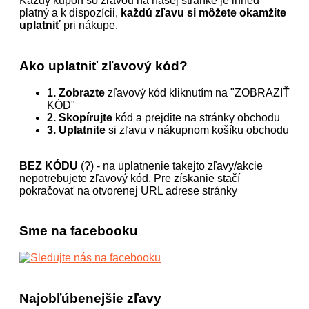
Každý kupón so zľavou na našej stránke je ihneď
platný a k dispozícii,
každú zľavu si môžete okamžite
uplatniť
pri nákupe.
Ako uplatniť zľavový kód?
1. Zobrazte
zľavový kód kliknutím na "ZOBRAZIŤ
KÓD"
2. Skopírujte
kód a prejdite na stránky obchodu
3. Uplatnite
si zľavu v nákupnom košíku obchodu
BEZ KÓDU
(?) - na uplatnenie takejto zľavy/akcie
nepotrebujete zľavový kód. Pre získanie stačí
pokračovať na otvorenej URL adrese stránky
Sme na facebooku
Najobľúbenejšie zľavy