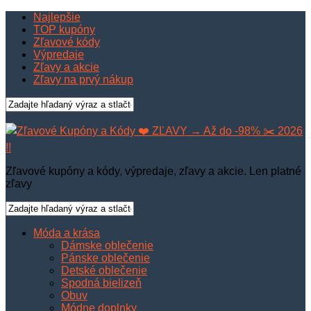
Najlepšie
TOP kupóny
Zľavové kódy
Výpredaje
Zľavy a akcie
Zľavy na prvý nákup
Zľavové kupóny a kódy, výpredaje, zľavy a akcie. Len platné
zľavy
Móda a krása
Dámske oblečenie
Pánske oblečenie
Detské oblečenie
Spodná bielizeň
Obuv
Módne doplnky