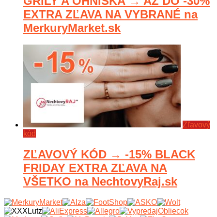
GRILY A OHNISKÁ → AŽ DO -30%
EXTRA ZĽAVA NA VYBRANÉ na
MerkuryMarket.sk
Zľavový
kód
ZĽAVOVÝ KÓD → -15% BLACK
FRIDAY EXTRA ZĽAVA NA
VŠETKO na NechtovyRaj.sk