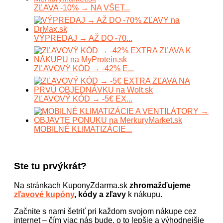
ZĽAVA -10% → NA VŠET...
VÝPREDAJ → AŽ DO -70...
ZĽAVOVÝ KÓD → -42% E...
ZĽAVOVÝ KÓD → -5€ EX...
MOBILNÉ KLIMATIZÁCIE...
Ste tu prvýkrát?
Na stránkach KuponyZdarma.sk
zhromažďujeme
zľavové kupóny
, kódy a zľavy
k nákupu.
Začnite s nami šetriť pri každom svojom nákupe cez
internet – čím viac nás bude, o to lepšie a výhodnejšie