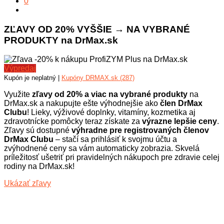
0
ZĽAVY OD 20% VYŠŠIE → NA VYBRANÉ
PRODUKTY na DrMax.sk
Výpredaj
Kupón je neplatný |
Kupóny DRMAX.sk (287)
Využite
zľavy od 20% a viac na vybrané produkty
na
DrMax.sk a nakupujte ešte výhodnejšie ako
člen DrMax
Clubu
! Lieky, výživové doplnky, vitamíny, kozmetika aj
zdravotnícke pomôcky teraz získate za
výrazne lepšie ceny
.
Zľavy sú dostupné
výhradne pre registrovaných členov
DrMax Clubu
– stačí sa prihlásiť k svojmu účtu a
zvýhodnené ceny sa vám automaticky zobrazia. Skvelá
príležitosť ušetriť pri pravidelných nákupoch pre zdravie celej
rodiny na DrMax.sk!
Ukázať zľavy