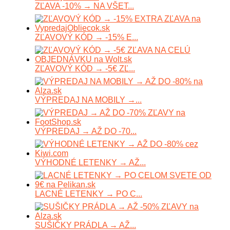
ZĽAVA -10% → NA VŠET...
ZĽAVOVÝ KÓD → -15% E...
ZĽAVOVÝ KÓD → -5€ ZĽ...
VÝPREDAJ NA MOBILY →...
VÝPREDAJ → AŽ DO -70...
VÝHODNÉ LETENKY → AŽ...
LACNÉ LETENKY → PO C...
SUŠIČKY PRÁDLA → AŽ...