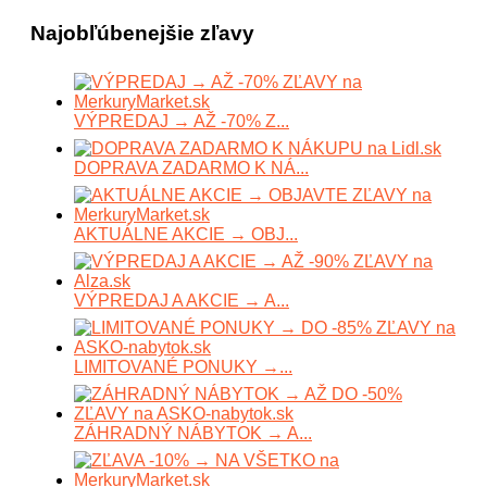
Najobľúbenejšie zľavy
VÝPREDAJ → AŽ -70% Z...
DOPRAVA ZADARMO K NÁ...
AKTUÁLNE AKCIE → OBJ...
VÝPREDAJ A AKCIE → A...
LIMITOVANÉ PONUKY →...
ZÁHRADNÝ NÁBYTOK → A...