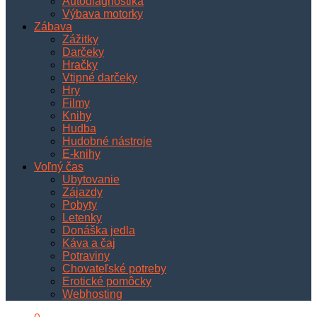
Autodiagnostika
Výbava motorky
Zábava
Zážitky
Darčeky
Hračky
Vtipné darčeky
Hry
Filmy
Knihy
Hudba
Hudobné nástroje
E-knihy
Voľný čas
Ubytovanie
Zájazdy
Pobyty
Letenky
Donáška jedla
Káva a čaj
Potraviny
Chovateľské potreby
Erotické pomôcky
Webhosting