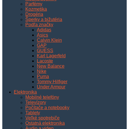
Parfémy
Kozmetika
Drogéria
Šperky a bižutéria
Podľa značky
Adidas
Asics
Calvin Klein
GAP
GUESS
Karl Lagerfeld
Lacoste
New Balance
Nike
Puma
Tommy Hilfiger
Under Armour
Elektronika
Mobilné telefóny
Televízory
Počítače a notebooky
Tablety
Veľké spotrebiče
Ostatná elektronika
Audio a video