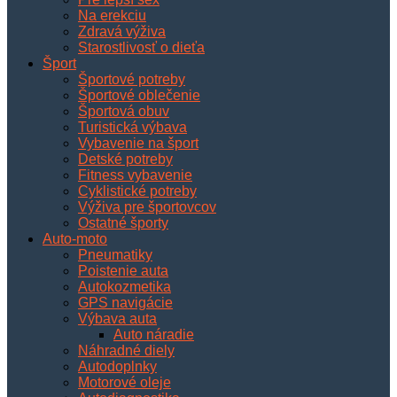
Na erekciu
Zdravá výživa
Starostlivosť o dieťa
Šport
Športové potreby
Športové oblečenie
Športová obuv
Turistická výbava
Vybavenie na šport
Detské potreby
Fitness vybavenie
Cyklistické potreby
Výživa pre športovcov
Ostatné športy
Auto-moto
Pneumatiky
Poistenie auta
Autokozmetika
GPS navigácie
Výbava auta
Auto náradie
Náhradné diely
Autodoplnky
Motorové oleje