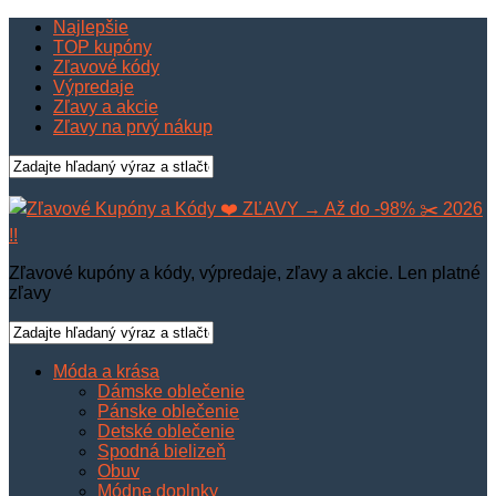
Najlepšie
TOP kupóny
Zľavové kódy
Výpredaje
Zľavy a akcie
Zľavy na prvý nákup
Zľavové kupóny a kódy, výpredaje, zľavy a akcie. Len platné
zľavy
Móda a krása
Dámske oblečenie
Pánske oblečenie
Detské oblečenie
Spodná bielizeň
Obuv
Módne doplnky