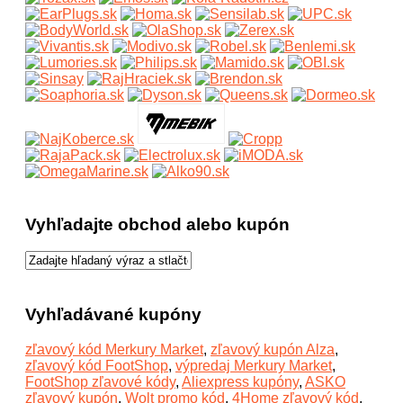
Vyhľadajte obchod alebo kupón
Vyhľadávané kupóny
zľavový kód Merkury Market
,
zľavový kupón Alza
,
zľavový kód FootShop
,
výpredaj Merkury Market
,
FootShop zľavové kódy
,
Aliexpress kupóny
,
ASKO
zľavový kupón
,
Wolt promo kód
,
4Home zľavový kód
,