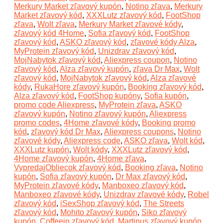
Merkury Market zľavový kupón
,
Notino zľava
,
Merkury
Market zľavový kód
,
XXXLutz zľavový kód
,
FootShop
zľava
,
Wolt zľava
,
Merkury Market zľavové kódy
,
zľavový kód 4Home
,
Sofia zľavový kód
,
FootShop
zľavový kód
,
ASKO zľavový kód
,
zľavové kódy Alza
,
MyProtein zľavový kód
,
Unizdrav zľavový kód
,
MojNabytok zľavový kód
,
Aliexpress coupon
,
Notino
zľavový kód
,
Alza zľavový kupón
,
zľava Dr Max
,
Wolt
zľavový kód
,
MojNabytok zľavový kód
,
Alza zľavové
kódy
,
RukaHore zľavový kupón
,
Booking zľavový kód
,
Alza zľavový kód
,
FootShop kupóny
,
Sofia kupón
,
promo code Aliexpress
,
MyProtein zľava
,
ASKO
zľavový kupón
,
Notino zľavový kupón
,
Aliexpress
promo codes
,
4Home zľavové kódy
,
Booking promo
kód
,
zľavový kód Dr Max
,
Aliexpress coupons
,
Notino
zľavové kódy
,
Aliexpress code
,
ASKO zľava
,
Wolt kód
,
XXXLutz kupón
,
Wolt kódy
,
XXXLutz zľavový kód
,
4Home zľavový kupón
,
4Home zľava
,
VypredajObliecok zľavový kód
,
Booking zľava
,
Notino
kupón
,
Sofia zľavový kupón
,
Dr Max zľavový kód
,
MyProtein zľavové kódy
,
Manboxeo zľavový kód
,
Manboxeo zľavové kódy
,
Unizdrav zľavové kódy
,
Robel
zľavový kód
,
iSexShop zľavový kód
,
The Streets
zľavový kód
,
Mohito zľavový kupón
,
Siko zľavový
kupón
,
Coffeein zľavový kód
,
Martinus zľavový kupón
,