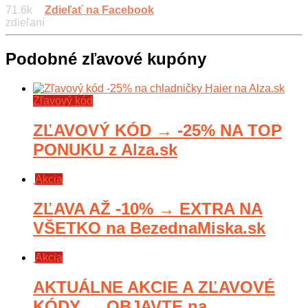
71.6k
Zdieľať na Facebook
zdieľaní
Podobné zľavové kupóny
Zľavový kód
ZĽAVOVÝ KÓD → -25% NA TOP
PONUKU z Alza.sk
Akcia
ZĽAVA AŽ -10% → EXTRA NA
VŠETKO na BezednaMiska.sk
Akcia
AKTUÁLNE AKCIE A ZĽAVOVÉ
KÓDY → OBJAVTE na