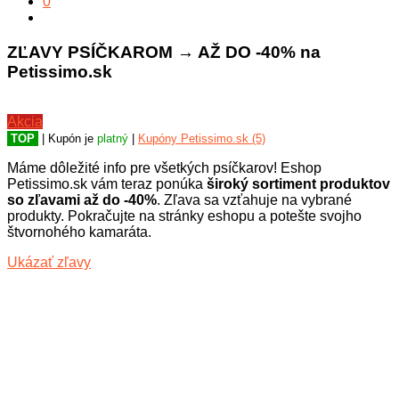
0
ZĽAVY PSÍČKAROM → AŽ DO -40% na
Petissimo.sk
Akcia
TOP
| Kupón je
platný
|
Kupóny Petissimo.sk (5)
Máme dôležité info pre všetkých psíčkarov! Eshop
Petissimo.sk vám teraz ponúka
široký sortiment produktov
so zľavami až do -40%
. Zľava sa vzťahuje na vybrané
produkty. Pokračujte na stránky eshopu a potešte svojho
štvornohého kamaráta.
Ukázať zľavy