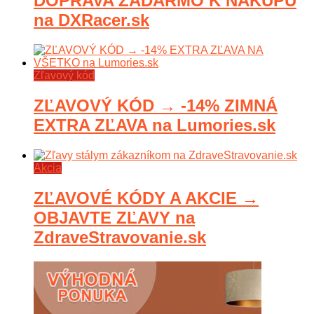
DOPRAVA ZADARMO K NÁKUPU
na DXRacer.sk
Zľavový kód
ZĽAVOVÝ KÓD → -14% ZIMNÁ
EXTRA ZĽAVA na Lumories.sk
Akcia
ZĽAVOVÉ KÓDY A AKCIE →
OBJAVTE ZĽAVY na
ZdraveStravovanie.sk