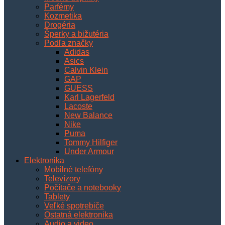
Parfémy
Kozmetika
Drogéria
Šperky a bižutéria
Podľa značky
Adidas
Asics
Calvin Klein
GAP
GUESS
Karl Lagerfeld
Lacoste
New Balance
Nike
Puma
Tommy Hilfiger
Under Armour
Elektronika
Mobilné telefóny
Televízory
Počítače a notebooky
Tablety
Veľké spotrebiče
Ostatná elektronika
Audio a video