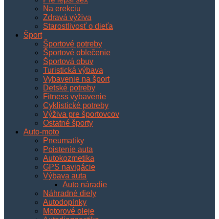
Na erekciu
Zdravá výživa
Starostlivosť o dieťa
Šport
Športové potreby
Športové oblečenie
Športová obuv
Turistická výbava
Vybavenie na šport
Detské potreby
Fitness vybavenie
Cyklistické potreby
Výživa pre športovcov
Ostatné športy
Auto-moto
Pneumatiky
Poistenie auta
Autokozmetika
GPS navigácie
Výbava auta
Auto náradie
Náhradné diely
Autodoplnky
Motorové oleje