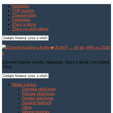
Najlepšie
TOP kupóny
Zľavové kódy
Výpredaje
Zľavy a akcie
Zľavy na prvý nákup
Zľavové kupóny a kódy, výpredaje, zľavy a akcie. Len platné
zľavy
Móda a krása
Dámske oblečenie
Pánske oblečenie
Detské oblečenie
Spodná bielizeň
Obuv
Módne doplnky