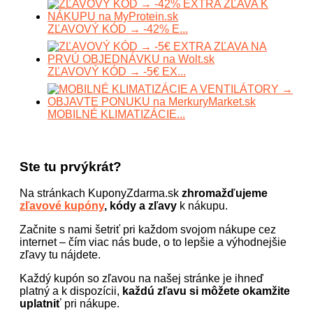
ZĽAVOVÝ KÓD → -42% E...
ZĽAVOVÝ KÓD → -5€ EX...
MOBILNÉ KLIMATIZÁCIE...
Ste tu prvýkrát?
Na stránkach KuponyZdarma.sk
zhromažďujeme
zľavové kupóny
, kódy a zľavy
k nákupu.
Začnite s nami šetriť pri každom svojom nákupe cez
internet – čím viac nás bude, o to lepšie a výhodnejšie
zľavy tu nájdete.
Každý kupón so zľavou na našej stránke je ihneď
platný a k dispozícii,
každú zľavu si môžete okamžite
uplatniť
pri nákupe.