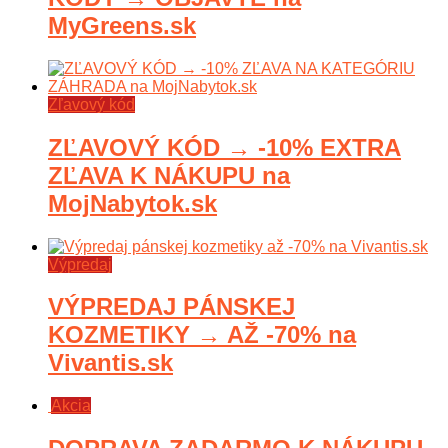
MyGreens.sk
Zľavový kód
ZĽAVOVÝ KÓD → -10% EXTRA
ZĽAVA K NÁKUPU na
MojNabytok.sk
Výpredaj
VÝPREDAJ PÁNSKEJ
KOZMETIKY → AŽ -70% na
Vivantis.sk
Akcia