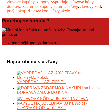
zľavové kupóny
,
kupóny
,
výpredaje
,
zľavové kódy
,
doprava zadarmo
,
kupóny zdarma
,
zľavy
,
zľavový kód
,
prvý nákup zľavový kód
,
zľavy akcie
Potrebujete poradiť?
Martin čaká na Vaše otázky. Opýtajte sa, rád
pomôžem
martin@kuponyzdarma.sk
Najobľúbenejšie zľavy
VÝPREDAJ → AŽ -70% Z...
DOPRAVA ZADARMO K NÁ...
ZĽAVOVÝ KÓD → -6€ EX...