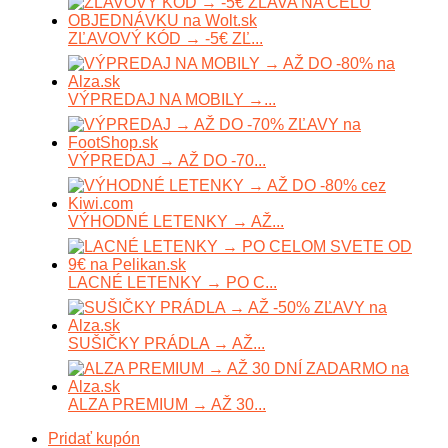
ZĽAVOVÝ KÓD → -5€ ZĽ...
VÝPREDAJ NA MOBILY →...
VÝPREDAJ → AŽ DO -70...
VÝHODNÉ LETENKY → AŽ...
LACNÉ LETENKY → PO C...
SUŠIČKY PRÁDLA → AŽ...
ALZA PREMIUM → AŽ 30...
Pridať kupón