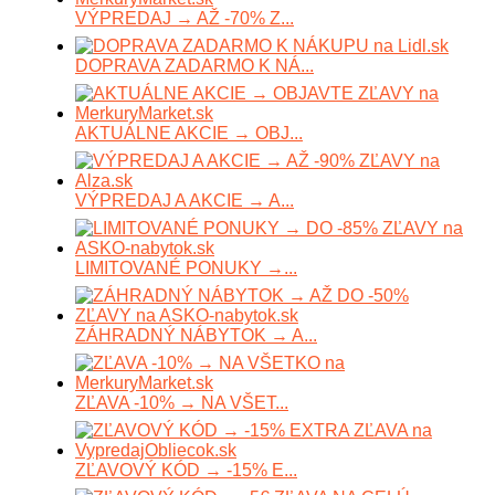
VÝPREDAJ → AŽ -70% Z...
DOPRAVA ZADARMO K NÁ...
AKTUÁLNE AKCIE → OBJ...
VÝPREDAJ A AKCIE → A...
LIMITOVANÉ PONUKY →...
ZÁHRADNÝ NÁBYTOK → A...
ZĽAVA -10% → NA VŠET...
ZĽAVOVÝ KÓD → -15% E...