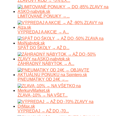
ZĽAVOVÝ KÓD → -5% EX...
LIMITOVANÉ PONUKY →...
VÝPREDAJ A AKCIE → A...
SPÄŤ DO ŠKOLY → AŽ D...
ZÁHRADNÝ NÁBYTOK → A...
PNEUMATIKY OD 24€ →...
ZĽAVA -10% → NA VŠET...
VÝPREDAJ → AŽ DO -70...