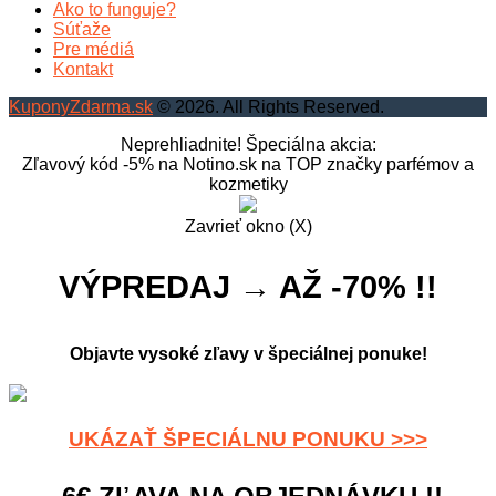
Ako to funguje?
Súťaže
Pre médiá
Kontakt
KuponyZdarma.sk
© 2026. All Rights Reserved.
Neprehliadnite! Špeciálna akcia:
Zľavový kód -5% na Notino.sk na TOP značky parfémov a
kozmetiky
Zavrieť okno (X)
VÝPREDAJ → AŽ -70% !!
Objavte vysoké zľavy v špeciálnej ponuke!
UKÁZAŤ ŠPECIÁLNU PONUKU >>>