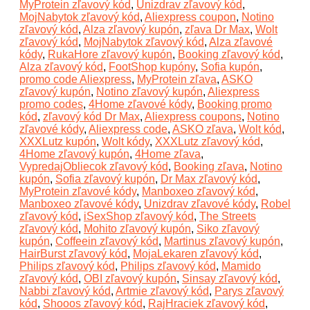
MyProtein zľavový kód
,
Unizdrav zľavový kód
,
MojNabytok zľavový kód
,
Aliexpress coupon
,
Notino
zľavový kód
,
Alza zľavový kupón
,
zľava Dr Max
,
Wolt
zľavový kód
,
MojNabytok zľavový kód
,
Alza zľavové
kódy
,
RukaHore zľavový kupón
,
Booking zľavový kód
,
Alza zľavový kód
,
FootShop kupóny
,
Sofia kupón
,
promo code Aliexpress
,
MyProtein zľava
,
ASKO
zľavový kupón
,
Notino zľavový kupón
,
Aliexpress
promo codes
,
4Home zľavové kódy
,
Booking promo
kód
,
zľavový kód Dr Max
,
Aliexpress coupons
,
Notino
zľavové kódy
,
Aliexpress code
,
ASKO zľava
,
Wolt kód
,
XXXLutz kupón
,
Wolt kódy
,
XXXLutz zľavový kód
,
4Home zľavový kupón
,
4Home zľava
,
VypredajObliecok zľavový kód
,
Booking zľava
,
Notino
kupón
,
Sofia zľavový kupón
,
Dr Max zľavový kód
,
MyProtein zľavové kódy
,
Manboxeo zľavový kód
,
Manboxeo zľavové kódy
,
Unizdrav zľavové kódy
,
Robel
zľavový kód
,
iSexShop zľavový kód
,
The Streets
zľavový kód
,
Mohito zľavový kupón
,
Siko zľavový
kupón
,
Coffeein zľavový kód
,
Martinus zľavový kupón
,
HairBurst zľavový kód
,
MojaLekaren zľavový kód
,
Philips zľavový kód
,
Philips zľavový kód
,
Mamido
zľavový kód
,
OBI zľavový kupón
,
Sinsay zľavový kód
,
Nabbi zľavový kód
,
Artmie zľavový kód
,
Parys zľavový
kód
,
Shooos zľavový kód
,
RajHraciek zľavový kód
,