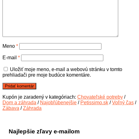
Meno
*
E-mail
*
Uložiť moje meno, e-mail a webovú stránku v tomto
prehliadači pre moje budúce komentáre.
Kupón je zaradený v kategóriach:
Chovateľské potreby
/
Dom a záhrada
/
Najobľúbenejšie
/
Petissimo.sk
/
Voľný čas
/
Zábava
/
Záhrada
Najlepšie zľavy e-mailom