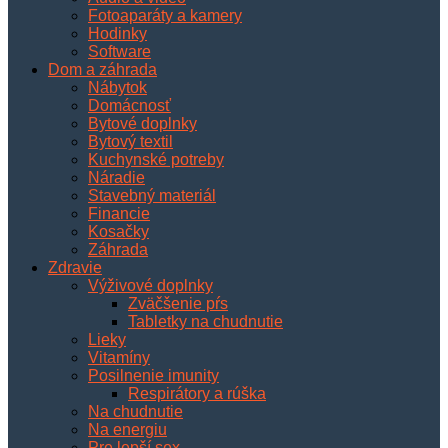
Fotoaparáty a kamery
Hodinky
Software
Dom a záhrada
Nábytok
Domácnosť
Bytové doplnky
Bytový textil
Kuchynské potreby
Náradie
Stavebný materiál
Financie
Kosačky
Záhrada
Zdravie
Výživové doplnky
Zväčšenie pŕs
Tabletky na chudnutie
Lieky
Vitamíny
Posilnenie imunity
Respirátory a rúška
Na chudnutie
Na energiu
Pre lepší sex