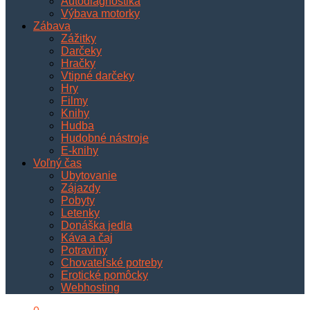
Autodiagnostika
Výbava motorky
Zábava
Zážitky
Darčeky
Hračky
Vtipné darčeky
Hry
Filmy
Knihy
Hudba
Hudobné nástroje
E-knihy
Voľný čas
Ubytovanie
Zájazdy
Pobyty
Letenky
Donáška jedla
Káva a čaj
Potraviny
Chovateľské potreby
Erotické pomôcky
Webhosting