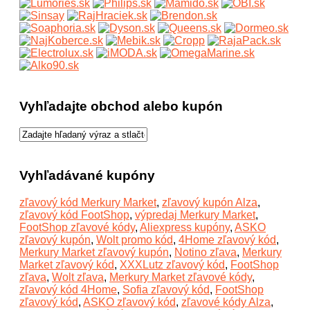
Vyhľadajte obchod alebo kupón
Vyhľadávané kupóny
zľavový kód Merkury Market
,
zľavový kupón Alza
,
zľavový kód FootShop
,
výpredaj Merkury Market
,
FootShop zľavové kódy
,
Aliexpress kupóny
,
ASKO
zľavový kupón
,
Wolt promo kód
,
4Home zľavový kód
,
Merkury Market zľavový kupón
,
Notino zľava
,
Merkury
Market zľavový kód
,
XXXLutz zľavový kód
,
FootShop
zľava
,
Wolt zľava
,
Merkury Market zľavové kódy
,
zľavový kód 4Home
,
Sofia zľavový kód
,
FootShop
zľavový kód
,
ASKO zľavový kód
,
zľavové kódy Alza
,