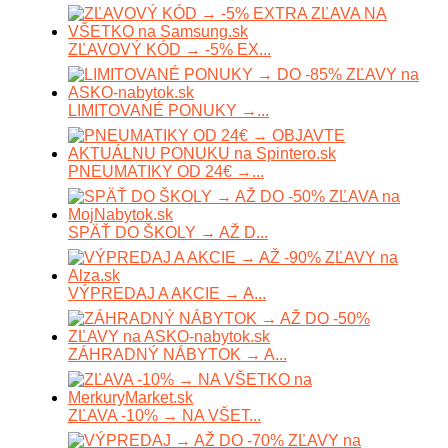
ZĽAVOVÝ KÓD → -5% EX...
LIMITOVANÉ PONUKY →...
PNEUMATIKY OD 24€ →...
SPÄŤ DO ŠKOLY → AŽ D...
VÝPREDAJ A AKCIE → A...
ZÁHRADNÝ NÁBYTOK → A...
ZĽAVA -10% → NA VŠET...