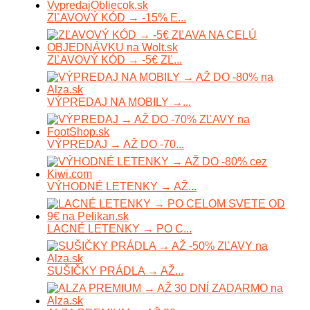
ZĽAVOVÝ KÓD → -15% E...
ZĽAVOVÝ KÓD → -5€ ZĽ...
VÝPREDAJ NA MOBILY →...
VÝPREDAJ → AŽ DO -70...
VÝHODNÉ LETENKY → AŽ...
LACNÉ LETENKY → PO C...
SUŠIČKY PRÁDLA → AŽ...