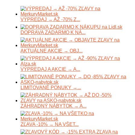
VÝPREDAJ → AŽ -70% Z...
DOPRAVA ZADARMO K NÁ...
AKTUÁLNE AKCIE → OBJ...
VÝPREDAJ A AKCIE → A...
LIMITOVANÉ PONUKY →...
ZÁHRADNÝ NÁBYTOK → A...
ZĽAVA -10% → NA VŠET...