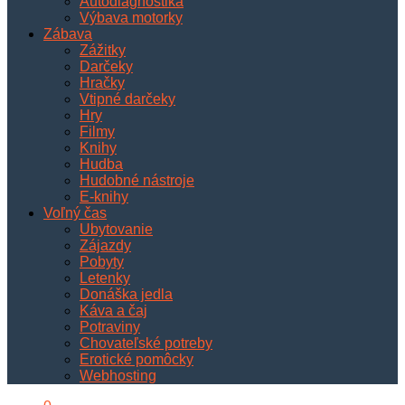
Autodiagnostika
Výbava motorky
Zábava
Zážitky
Darčeky
Hračky
Vtipné darčeky
Hry
Filmy
Knihy
Hudba
Hudobné nástroje
E-knihy
Voľný čas
Ubytovanie
Zájazdy
Pobyty
Letenky
Donáška jedla
Káva a čaj
Potraviny
Chovateľské potreby
Erotické pomôcky
Webhosting