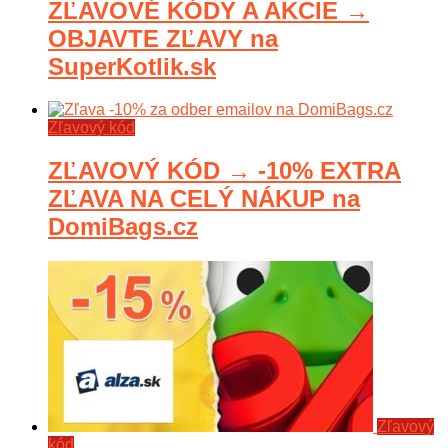
ZĽAVOVÉ KÓDY A AKCIE →
OBJAVTE ZĽAVY na
SuperKotlik.sk
Zľavový kód
ZĽAVOVÝ KÓD → -10% EXTRA
ZĽAVA NA CELÝ NÁKUP na
DomiBags.cz
Zľavový
kód