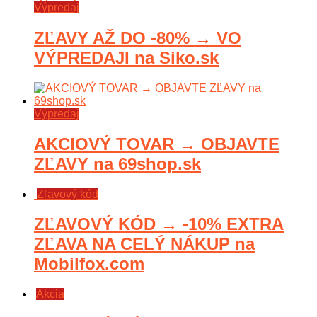
Výpredaj
ZĽAVY AŽ DO -80% → VO
VÝPREDAJI na Siko.sk
Výpredaj
AKCIOVÝ TOVAR → OBJAVTE
ZĽAVY na 69shop.sk
Zľavový kód
ZĽAVOVÝ KÓD → -10% EXTRA
ZĽAVA NA CELÝ NÁKUP na
Mobilfox.com
Akcia