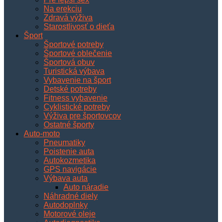
Na erekciu
Zdravá výživa
Starostlivosť o dieťa
Šport
Športové potreby
Športové oblečenie
Športová obuv
Turistická výbava
Vybavenie na šport
Detské potreby
Fitness vybavenie
Cyklistické potreby
Výživa pre športovcov
Ostatné športy
Auto-moto
Pneumatiky
Poistenie auta
Autokozmetika
GPS navigácie
Výbava auta
Auto náradie
Náhradné diely
Autodoplnky
Motorové oleje