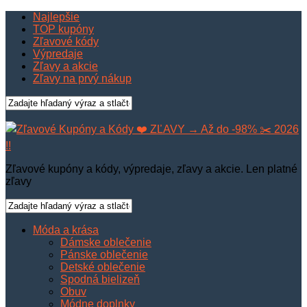
Najlepšie
TOP kupóny
Zľavové kódy
Výpredaje
Zľavy a akcie
Zľavy na prvý nákup
Zľavové kupóny a kódy, výpredaje, zľavy a akcie. Len platné
zľavy
Móda a krása
Dámske oblečenie
Pánske oblečenie
Detské oblečenie
Spodná bielizeň
Obuv
Módne doplnky