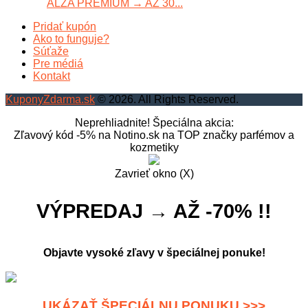
ALZA PREMIUM → AŽ 30...
Pridať kupón
Ako to funguje?
Súťaže
Pre médiá
Kontakt
KuponyZdarma.sk
© 2026. All Rights Reserved.
Neprehliadnite! Špeciálna akcia:
Zľavový kód -5% na Notino.sk na TOP značky parfémov a
kozmetiky
Zavrieť okno (X)
VÝPREDAJ → AŽ -70% !!
Objavte vysoké zľavy v špeciálnej ponuke!
UKÁZAŤ ŠPECIÁLNU PONUKU >>>