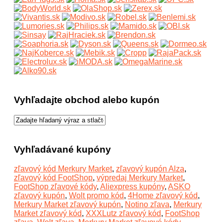
Vyhľadajte obchod alebo kupón
Vyhľadávané kupóny
zľavový kód Merkury Market
,
zľavový kupón Alza
,
zľavový kód FootShop
,
výpredaj Merkury Market
,
FootShop zľavové kódy
,
Aliexpress kupóny
,
ASKO
zľavový kupón
,
Wolt promo kód
,
4Home zľavový kód
,
Merkury Market zľavový kupón
,
Notino zľava
,
Merkury
Market zľavový kód
,
XXXLutz zľavový kód
,
FootShop