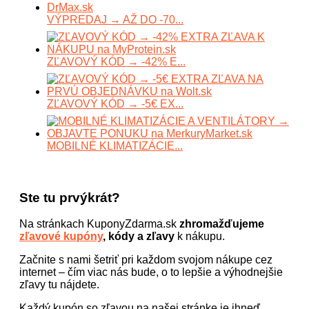
VÝPREDAJ → AŽ DO -70...
ZĽAVOVÝ KÓD → -42% E...
ZĽAVOVÝ KÓD → -5€ EX...
MOBILNÉ KLIMATIZÁCIE...
Ste tu prvýkrát?
Na stránkach KuponyZdarma.sk
zhromažďujeme
zľavové kupóny
, kódy a zľavy
k nákupu.
Začnite s nami šetriť pri každom svojom nákupe cez
internet – čím viac nás bude, o to lepšie a výhodnejšie
zľavy tu nájdete.
Každý kupón so zľavou na našej stránke je ihneď