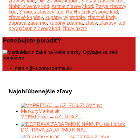
zľavový kód
,
OBI zľavový kupón
,
Sinsay zľavový kód
,
Nabbi zľavový kód
,
Artmie zľavový kód
,
Parys zľavový
kód
,
Shooos zľavový kód
,
RajHraciek zľavový kód
,
zľavové kupóny
,
kupóny
,
výpredaje
,
zľavové kódy
,
doprava zadarmo
,
kupóny zdarma
,
zľavy
,
zľavový kód
,
prvý nákup zľavový kód
,
zľavy akcie
Potrebujete poradiť?
Martin čaká na Vaše otázky. Opýtajte sa, rád
pomôžem
martin@kuponyzdarma.sk
Najobľúbenejšie zľavy
VÝPREDAJ → AŽ -70% Z...
DOPRAVA ZADARMO K NÁ...