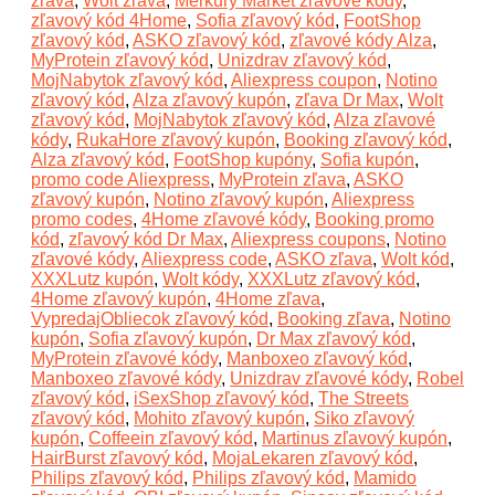
zľava
,
Wolt zľava
,
Merkury Market zľavové kódy
,
zľavový kód 4Home
,
Sofia zľavový kód
,
FootShop
zľavový kód
,
ASKO zľavový kód
,
zľavové kódy Alza
,
MyProtein zľavový kód
,
Unizdrav zľavový kód
,
MojNabytok zľavový kód
,
Aliexpress coupon
,
Notino
zľavový kód
,
Alza zľavový kupón
,
zľava Dr Max
,
Wolt
zľavový kód
,
MojNabytok zľavový kód
,
Alza zľavové
kódy
,
RukaHore zľavový kupón
,
Booking zľavový kód
,
Alza zľavový kód
,
FootShop kupóny
,
Sofia kupón
,
promo code Aliexpress
,
MyProtein zľava
,
ASKO
zľavový kupón
,
Notino zľavový kupón
,
Aliexpress
promo codes
,
4Home zľavové kódy
,
Booking promo
kód
,
zľavový kód Dr Max
,
Aliexpress coupons
,
Notino
zľavové kódy
,
Aliexpress code
,
ASKO zľava
,
Wolt kód
,
XXXLutz kupón
,
Wolt kódy
,
XXXLutz zľavový kód
,
4Home zľavový kupón
,
4Home zľava
,
VypredajObliecok zľavový kód
,
Booking zľava
,
Notino
kupón
,
Sofia zľavový kupón
,
Dr Max zľavový kód
,
MyProtein zľavové kódy
,
Manboxeo zľavový kód
,
Manboxeo zľavové kódy
,
Unizdrav zľavové kódy
,
Robel
zľavový kód
,
iSexShop zľavový kód
,
The Streets
zľavový kód
,
Mohito zľavový kupón
,
Siko zľavový
kupón
,
Coffeein zľavový kód
,
Martinus zľavový kupón
,
HairBurst zľavový kód
,
MojaLekaren zľavový kód
,
Philips zľavový kód
,
Philips zľavový kód
,
Mamido