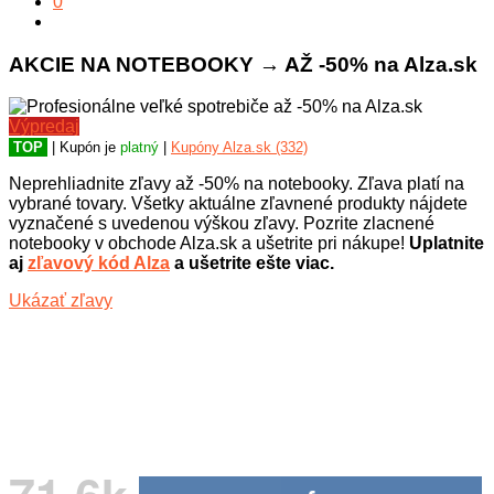
0
AKCIE NA NOTEBOOKY → AŽ -50% na Alza.sk
Výpredaj
TOP
| Kupón je
platný
|
Kupóny Alza.sk (332)
Neprehliadnite zľavy až -50% na notebooky. Zľava platí na
vybrané tovary. Všetky aktuálne zľavnené produkty nájdete
vyznačené s uvedenou výškou zľavy. Pozrite zlacnené
notebooky v obchode Alza.sk a ušetrite pri nákupe!
Uplatnite
aj
zľavový kód Alza
a ušetrite ešte viac.
Ukázať zľavy