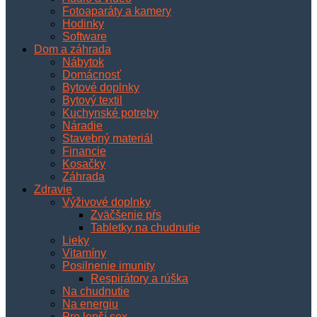
Fotoaparáty a kamery
Hodinky
Software
Dom a záhrada
Nábytok
Domácnosť
Bytové doplnky
Bytový textil
Kuchynské potreby
Náradie
Stavebný materiál
Financie
Kosačky
Záhrada
Zdravie
Výživové doplnky
Zväčšenie pŕs
Tabletky na chudnutie
Lieky
Vitamíny
Posilnenie imunity
Respirátory a rúška
Na chudnutie
Na energiu
Pre lepší sex