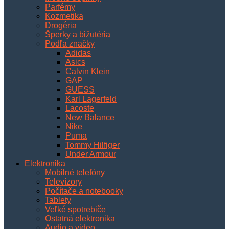
Parfémy
Kozmetika
Drogéria
Šperky a bižutéria
Podľa značky
Adidas
Asics
Calvin Klein
GAP
GUESS
Karl Lagerfeld
Lacoste
New Balance
Nike
Puma
Tommy Hilfiger
Under Armour
Elektronika
Mobilné telefóny
Televízory
Počítače a notebooky
Tablety
Veľké spotrebiče
Ostatná elektronika
Audio a video