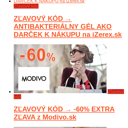
Zľavový kód
ZĽAVOVÝ KÓD →
ANTIBAKTERIÁLNY GÉL AKO
DARČEK K NÁKUPU na iZerex.sk
Zľavový
kód
ZĽAVOVÝ KÓD → -60% EXTRA
ZĽAVA z Modivo.sk