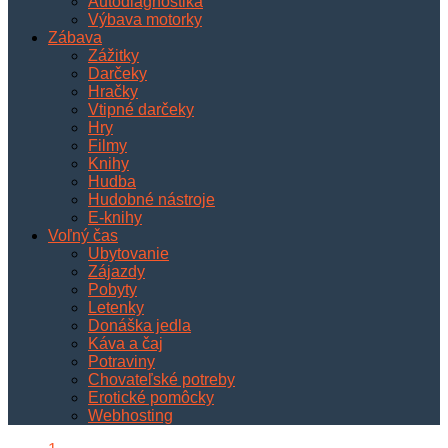
Autodiagnostika
Výbava motorky
Zábava
Zážitky
Darčeky
Hračky
Vtipné darčeky
Hry
Filmy
Knihy
Hudba
Hudobné nástroje
E-knihy
Voľný čas
Ubytovanie
Zájazdy
Pobyty
Letenky
Donáška jedla
Káva a čaj
Potraviny
Chovateľské potreby
Erotické pomôcky
Webhosting