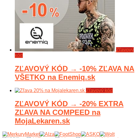
Zľavový
kód
ZĽAVOVÝ KÓD → -10% ZĽAVA NA
VŠETKO na Enemiq.sk
Zľavový kód
ZĽAVOVÝ KÓD → -20% EXTRA
ZĽAVA NA COMPEED na
MojaLekaren.sk