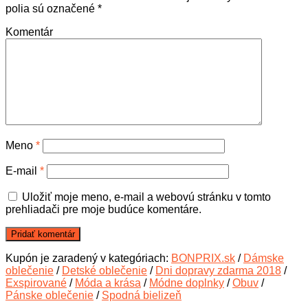
polia sú označené
*
Komentár
Meno
*
E-mail
*
Uložiť moje meno, e-mail a webovú stránku v tomto
prehliadači pre moje budúce komentáre.
Kupón je zaradený v kategóriach:
BONPRIX.sk
/
Dámske
oblečenie
/
Detské oblečenie
/
Dni dopravy zdarma 2018
/
Exspirované
/
Móda a krása
/
Módne doplnky
/
Obuv
/
Pánske oblečenie
/
Spodná bielizeň