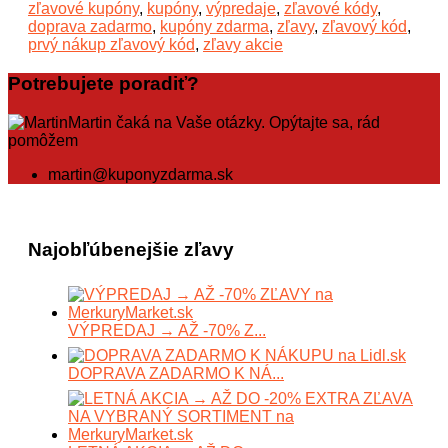
zľavové kupóny
,
kupóny
,
výpredaje
,
zľavové kódy
,
doprava zadarmo
,
kupóny zdarma
,
zľavy
,
zľavový kód
,
prvý nákup zľavový kód
,
zľavy akcie
Potrebujete poradiť?
Martin čaká na Vaše otázky. Opýtajte sa, rád
pomôžem
martin@kuponyzdarma.sk
Najobľúbenejšie zľavy
VÝPREDAJ → AŽ -70% Z...
DOPRAVA ZADARMO K NÁ...