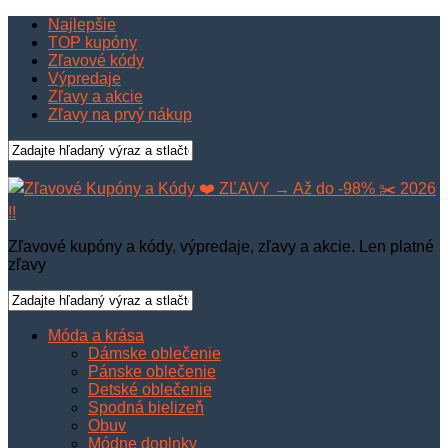
Najlepšie
TOP kupóny
Zľavové kódy
Výpredaje
Zľavy a akcie
Zľavy na prvý nákup
Zľavové kupóny a kódy, výpredaje, zľavy a akcie. Len platné
zľavy
Móda a krása
Dámske oblečenie
Pánske oblečenie
Detské oblečenie
Spodná bielizeň
Obuv
Módne doplnky