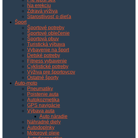
Na erekciu
Zdravá výživa
Starostlivosť o dieťa
Šport
Športové potreby
Športové oblečenie
Športová obuv
Turistická výbava
Vybavenie na šport
Detské potreby
Fitness vybavenie
Cyklistické potreby
Výživa pre športovcov
Ostatné športy
Auto-moto
Pneumatiky
Poistenie auta
Autokozmetika
GPS navigácie
Výbava auta
Auto náradie
Náhradné diely
Autodoplnky
Motorové oleje