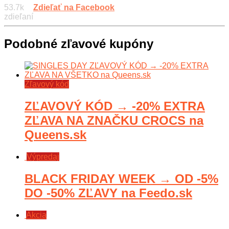
53.7k
Zdieľať na Facebook
zdieľaní
Podobné zľavové kupóny
Zľavový kód
ZĽAVOVÝ KÓD → -20% EXTRA
ZĽAVA NA ZNAČKU CROCS na
Queens.sk
Výpredaj
BLACK FRIDAY WEEK → OD -5%
DO -50% ZĽAVY na Feedo.sk
Akcia