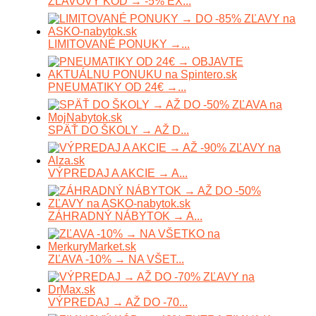
ZĽAVOVÝ KÓD → -5% EX...
LIMITOVANÉ PONUKY →...
PNEUMATIKY OD 24€ →...
SPÄŤ DO ŠKOLY → AŽ D...
VÝPREDAJ A AKCIE → A...
ZÁHRADNÝ NÁBYTOK → A...
ZĽAVA -10% → NA VŠET...
VÝPREDAJ → AŽ DO -70...