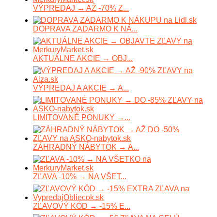
VÝPREDAJ → AŽ -70% Z...
DOPRAVA ZADARMO K NÁ...
AKTUÁLNE AKCIE → OBJ...
VÝPREDAJ A AKCIE → A...
LIMITOVANÉ PONUKY →...
ZÁHRADNÝ NÁBYTOK → A...
ZĽAVA -10% → NA VŠET...
ZĽAVOVÝ KÓD → -15% E...