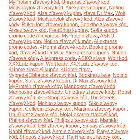
MyProtein zľavový kód
,
Unizdrav zľavový kód
,
MojNabytok zľavový kód
,
Aliexpress coupon
,
Notino
zľavový kód
,
Alza zľavový kupón
,
zľava Dr Max
,
Wolt
zľavový kód
,
MojNabytok zľavový kód
,
Alza zľavové
kódy
,
RukaHore zľavový kupón
,
Booking zľavový kód
,
Alza zľavový kód
,
FootShop kupóny
,
Sofia kupón
,
promo code Aliexpress
,
MyProtein zľava
,
ASKO
zľavový kupón
,
Notino zľavový kupón
,
Aliexpress
promo codes
,
4Home zľavové kódy
,
Booking promo
kód
,
zľavový kód Dr Max
,
Aliexpress coupons
,
Notino
zľavové kódy
,
Aliexpress code
,
ASKO zľava
,
Wolt kód
,
XXXLutz kupón
,
Wolt kódy
,
XXXLutz zľavový kód
,
4Home zľavový kupón
,
4Home zľava
,
VypredajObliecok zľavový kód
,
Booking zľava
,
Notino
kupón
,
Sofia zľavový kupón
,
Dr Max zľavový kód
,
MyProtein zľavové kódy
,
Manboxeo zľavový kód
,
Manboxeo zľavové kódy
,
Unizdrav zľavové kódy
,
Robel
zľavový kód
,
iSexShop zľavový kód
,
The Streets
zľavový kód
,
Mohito zľavový kupón
,
Siko zľavový
kupón
,
Coffeein zľavový kód
,
Martinus zľavový kupón
,
HairBurst zľavový kód
,
MojaLekaren zľavový kód
,
Philips zľavový kód
,
Philips zľavový kód
,
Mamido
zľavový kód
,
OBI zľavový kupón
,
Sinsay zľavový kód
,
Nabbi zľavový kód
,
Artmie zľavový kód
,
Parys zľavový
kód
,
Shooos zľavový kód
,
RajHraciek zľavový kód
,