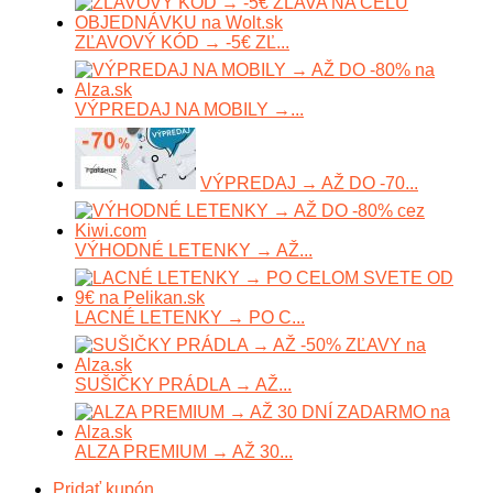
ZĽAVOVÝ KÓD → -5€ ZĽ...
VÝPREDAJ NA MOBILY →...
VÝPREDAJ → AŽ DO -70...
VÝHODNÉ LETENKY → AŽ...
LACNÉ LETENKY → PO C...
SUŠIČKY PRÁDLA → AŽ...
ALZA PREMIUM → AŽ 30...
Pridať kupón