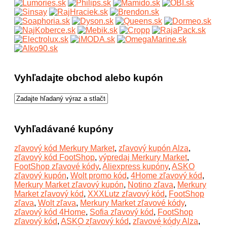
Vyhľadajte obchod alebo kupón
Vyhľadávané kupóny
zľavový kód Merkury Market
,
zľavový kupón Alza
,
zľavový kód FootShop
,
výpredaj Merkury Market
,
FootShop zľavové kódy
,
Aliexpress kupóny
,
ASKO
zľavový kupón
,
Wolt promo kód
,
4Home zľavový kód
,
Merkury Market zľavový kupón
,
Notino zľava
,
Merkury
Market zľavový kód
,
XXXLutz zľavový kód
,
FootShop
zľava
,
Wolt zľava
,
Merkury Market zľavové kódy
,
zľavový kód 4Home
,
Sofia zľavový kód
,
FootShop
zľavový kód
,
ASKO zľavový kód
,
zľavové kódy Alza
,