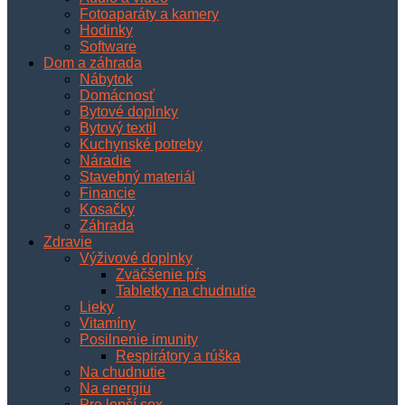
Fotoaparáty a kamery
Hodinky
Software
Dom a záhrada
Nábytok
Domácnosť
Bytové doplnky
Bytový textil
Kuchynské potreby
Náradie
Stavebný materiál
Financie
Kosačky
Záhrada
Zdravie
Výživové doplnky
Zväčšenie pŕs
Tabletky na chudnutie
Lieky
Vitamíny
Posilnenie imunity
Respirátory a rúška
Na chudnutie
Na energiu
Pre lepší sex