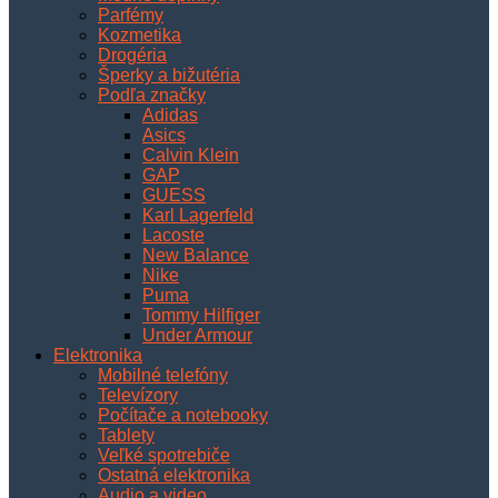
Parfémy
Kozmetika
Drogéria
Šperky a bižutéria
Podľa značky
Adidas
Asics
Calvin Klein
GAP
GUESS
Karl Lagerfeld
Lacoste
New Balance
Nike
Puma
Tommy Hilfiger
Under Armour
Elektronika
Mobilné telefóny
Televízory
Počítače a notebooky
Tablety
Veľké spotrebiče
Ostatná elektronika
Audio a video