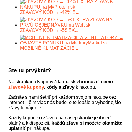
ZĽAVOVÝ KÓD → -42% E...
ZĽAVOVÝ KÓD → -5€ EX...
MOBILNÉ KLIMATIZÁCIE...
Ste tu prvýkrát?
Na stránkach KuponyZdarma.sk
zhromažďujeme
zľavové kupóny
, kódy a zľavy
k nákupu.
Začnite s nami šetriť pri každom svojom nákupe cez
internet – čím viac nás bude, o to lepšie a výhodnejšie
zľavy tu nájdete.
Každý kupón so zľavou na našej stránke je ihneď
platný a k dispozícii,
každú zľavu si môžete okamžite
uplatniť
pri nákupe.