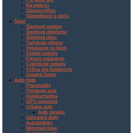
Na erekciu
Zdravá výživa
Starostlivosť o dieťa
Šport
Športové potreby
Športové oblečenie
Športová obuv
Turistická výbava
Vybavenie na šport
Detské potreby
Fitness vybavenie
Cyklistické potreby
Výživa pre športovcov
Ostatné športy
Auto-moto
Pneumatiky
Poistenie auta
Autokozmetika
GPS navigácie
Výbava auta
Auto náradie
Náhradné diely
Autodoplnky
Motorové oleje