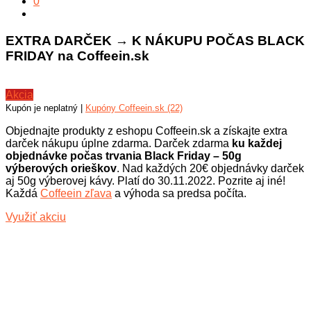
0
EXTRA DARČEK → K NÁKUPU POČAS BLACK
FRIDAY na Coffeein.sk
Akcia
Kupón je neplatný |
Kupóny Coffeein.sk (22)
Objednajte produkty z eshopu Coffeein.sk a získajte extra
darček nákupu úplne zdarma. Darček zdarma
ku každej
objednávke počas trvania Black Friday – 50g
výberových orieškov
. Nad každých 20€ objednávky darček
aj 50g výberovej kávy. Platí do 30.11.2022. Pozrite aj iné!
Každá
Coffeein zľava
a výhoda sa predsa počíta.
Využiť akciu