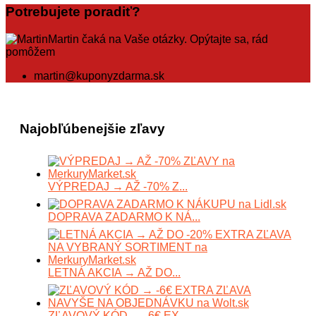
Potrebujete poradiť?
Martin čaká na Vaše otázky. Opýtajte sa, rád
pomôžem
martin@kuponyzdarma.sk
Najobľúbenejšie zľavy
VÝPREDAJ → AŽ -70% Z...
DOPRAVA ZADARMO K NÁ...
LETNÁ AKCIA → AŽ DO...
ZĽAVOVÝ KÓD → -6€ EX...