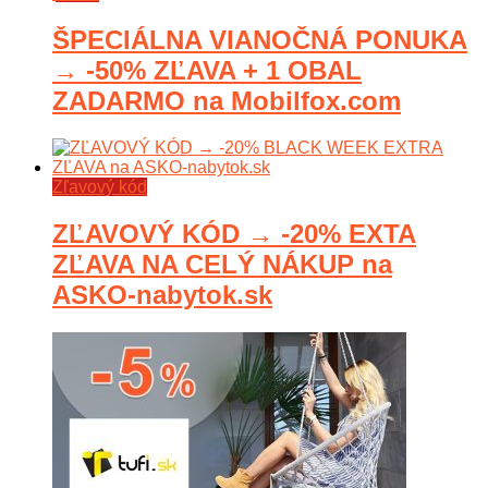
ŠPECIÁLNA VIANOČNÁ PONUKA
→ -50% ZĽAVA + 1 OBAL
ZADARMO na Mobilfox.com
Zľavový kód
ZĽAVOVÝ KÓD → -20% EXTA
ZĽAVA NA CELÝ NÁKUP na
ASKO-nabytok.sk