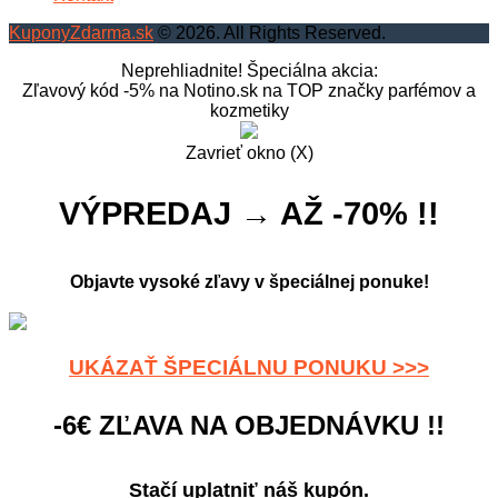
KuponyZdarma.sk
© 2026. All Rights Reserved.
Neprehliadnite! Špeciálna akcia:
Zľavový kód -5% na Notino.sk na TOP značky parfémov a
kozmetiky
Zavrieť okno (X)
VÝPREDAJ → AŽ -70% !!
Objavte vysoké zľavy v špeciálnej ponuke!
UKÁZAŤ ŠPECIÁLNU PONUKU >>>
-6€ ZĽAVA NA OBJEDNÁVKU !!
Stačí uplatniť náš kupón.