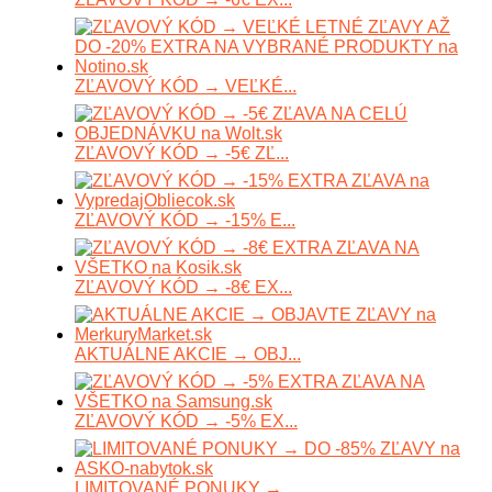
ZĽAVOVÝ KÓD → VEĽKÉ...
ZĽAVOVÝ KÓD → -5€ ZĽ...
ZĽAVOVÝ KÓD → -15% E...
ZĽAVOVÝ KÓD → -8€ EX...
AKTUÁLNE AKCIE → OBJ...
ZĽAVOVÝ KÓD → -5% EX...
LIMITOVANÉ PONUKY →...