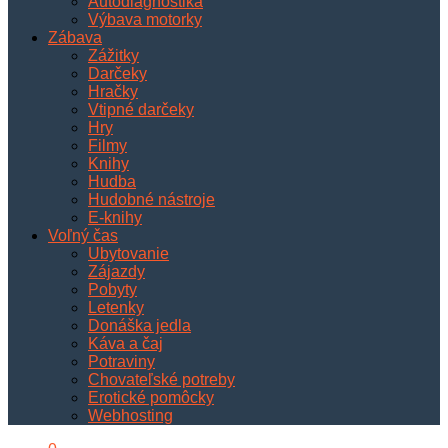
Autodiagnostika
Výbava motorky
Zábava
Zážitky
Darčeky
Hračky
Vtipné darčeky
Hry
Filmy
Knihy
Hudba
Hudobné nástroje
E-knihy
Voľný čas
Ubytovanie
Zájazdy
Pobyty
Letenky
Donáška jedla
Káva a čaj
Potraviny
Chovateľské potreby
Erotické pomôcky
Webhosting