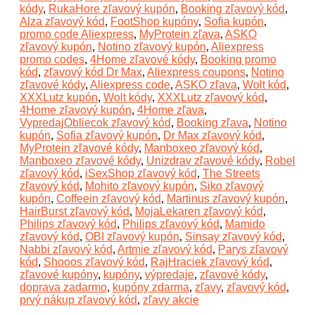
kódy
,
RukaHore zľavový kupón
,
Booking zľavový kód
,
Alza zľavový kód
,
FootShop kupóny
,
Sofia kupón
,
promo code Aliexpress
,
MyProtein zľava
,
ASKO
zľavový kupón
,
Notino zľavový kupón
,
Aliexpress
promo codes
,
4Home zľavové kódy
,
Booking promo
kód
,
zľavový kód Dr Max
,
Aliexpress coupons
,
Notino
zľavové kódy
,
Aliexpress code
,
ASKO zľava
,
Wolt kód
,
XXXLutz kupón
,
Wolt kódy
,
XXXLutz zľavový kód
,
4Home zľavový kupón
,
4Home zľava
,
VypredajObliecok zľavový kód
,
Booking zľava
,
Notino
kupón
,
Sofia zľavový kupón
,
Dr Max zľavový kód
,
MyProtein zľavové kódy
,
Manboxeo zľavový kód
,
Manboxeo zľavové kódy
,
Unizdrav zľavové kódy
,
Robel
zľavový kód
,
iSexShop zľavový kód
,
The Streets
zľavový kód
,
Mohito zľavový kupón
,
Siko zľavový
kupón
,
Coffeein zľavový kód
,
Martinus zľavový kupón
,
HairBurst zľavový kód
,
MojaLekaren zľavový kód
,
Philips zľavový kód
,
Philips zľavový kód
,
Mamido
zľavový kód
,
OBI zľavový kupón
,
Sinsay zľavový kód
,
Nabbi zľavový kód
,
Artmie zľavový kód
,
Parys zľavový
kód
,
Shooos zľavový kód
,
RajHraciek zľavový kód
,
zľavové kupóny
,
kupóny
,
výpredaje
,
zľavové kódy
,
doprava zadarmo
,
kupóny zdarma
,
zľavy
,
zľavový kód
,
prvý nákup zľavový kód
,
zľavy akcie