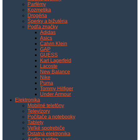
Parfémy
Kozmetika
Drogéria
Šperky a bižutéria
Podľa značky
Adidas
Asics
Calvin Klein
GAP
GUESS
Karl Lagerfeld
Lacoste
New Balance
Nike
Puma
Tommy Hilfiger
Under Armour
Elektronika
Mobilné telefóny
Televízory
Počítače a notebooky
Tablety
Veľké spotrebiče
Ostatná elektronika
Audio a video