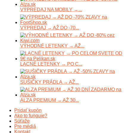
VÝPREDAJ NA MOBILY →...
VÝPREDAJ → AŽ DO -70...
VÝHODNÉ LETENKY → AŽ...
LACNÉ LETENKY → PO C...
SUŠIČKY PRÁDLA → AŽ...
ALZA PREMIUM → AŽ 30...
Pridať kupón
Ako to funguje?
Súťaže
Pre médiá
Kontakt