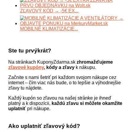
ZĽAVOVÝ KÓD → -5€ EX...
MOBILNÉ KLIMATIZÁCIE...
Ste tu prvýkrát?
Na stránkach KuponyZdarma.sk
zhromažďujeme
zľavové kupóny
, kódy a zľavy
k nákupu.
Začnite s nami šetriť pri každom svojom nákupe cez
internet – čím viac nás bude, o to lepšie a výhodnejšie
zľavy tu nájdete.
Každý kupón so zľavou na našej stránke je ihneď
platný a k dispozícii,
každú zľavu si môžete okamžite
uplatniť
pri nákupe.
Ako uplatniť zľavový kód?