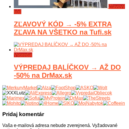
Zľavový
kód
ZĽAVOVÝ KÓD → -5% EXTRA
ZĽAVA NA VŠETKO na Tufi.sk
Výpredaj
VÝPREDAJ BALÍČKOV → AŽ DO
-50% na DrMax.sk
Pridaj komentár
Vaša e-mailová adresa nebude zverejnená.
Vyžadované