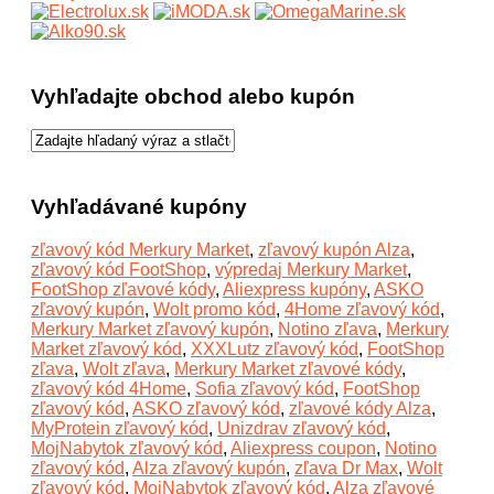
Vyhľadajte obchod alebo kupón
Vyhľadávané kupóny
zľavový kód Merkury Market
,
zľavový kupón Alza
,
zľavový kód FootShop
,
výpredaj Merkury Market
,
FootShop zľavové kódy
,
Aliexpress kupóny
,
ASKO
zľavový kupón
,
Wolt promo kód
,
4Home zľavový kód
,
Merkury Market zľavový kupón
,
Notino zľava
,
Merkury
Market zľavový kód
,
XXXLutz zľavový kód
,
FootShop
zľava
,
Wolt zľava
,
Merkury Market zľavové kódy
,
zľavový kód 4Home
,
Sofia zľavový kód
,
FootShop
zľavový kód
,
ASKO zľavový kód
,
zľavové kódy Alza
,
MyProtein zľavový kód
,
Unizdrav zľavový kód
,
MojNabytok zľavový kód
,
Aliexpress coupon
,
Notino
zľavový kód
,
Alza zľavový kupón
,
zľava Dr Max
,
Wolt
zľavový kód
,
MojNabytok zľavový kód
,
Alza zľavové