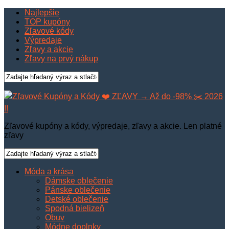
Najlepšie
TOP kupóny
Zľavové kódy
Výpredaje
Zľavy a akcie
Zľavy na prvý nákup
Zľavové kupóny a kódy, výpredaje, zľavy a akcie. Len platné
zľavy
Móda a krása
Dámske oblečenie
Pánske oblečenie
Detské oblečenie
Spodná bielizeň
Obuv
Módne doplnky