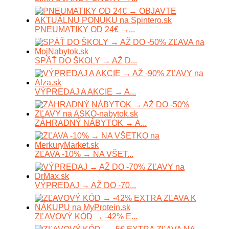
PNEUMATIKY OD 24€ →...
SPÄŤ DO ŠKOLY → AŽ D...
VÝPREDAJ A AKCIE → A...
ZÁHRADNÝ NÁBYTOK → A...
ZĽAVA -10% → NA VŠET...
VÝPREDAJ → AŽ DO -70...
ZĽAVOVÝ KÓD → -42% E...