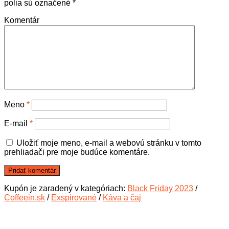
polia sú označené
*
Komentár
Meno
*
E-mail
*
Uložiť moje meno, e-mail a webovú stránku v tomto
prehliadači pre moje budúce komentáre.
Kupón je zaradený v kategóriach:
Black Friday 2023
/
Coffeein.sk
/
Exspirované
/
Káva a čaj