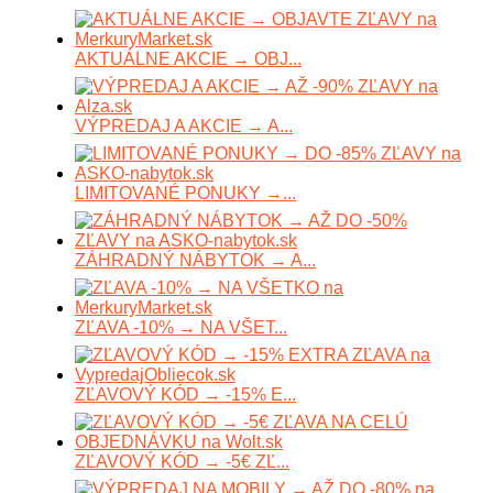
AKTUÁLNE AKCIE → OBJ...
VÝPREDAJ A AKCIE → A...
LIMITOVANÉ PONUKY →...
ZÁHRADNÝ NÁBYTOK → A...
ZĽAVA -10% → NA VŠET...
ZĽAVOVÝ KÓD → -15% E...
ZĽAVOVÝ KÓD → -5€ ZĽ...