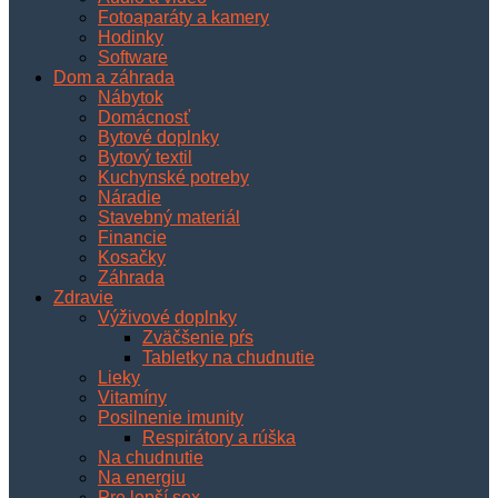
Fotoaparáty a kamery
Hodinky
Software
Dom a záhrada
Nábytok
Domácnosť
Bytové doplnky
Bytový textil
Kuchynské potreby
Náradie
Stavebný materiál
Financie
Kosačky
Záhrada
Zdravie
Výživové doplnky
Zväčšenie pŕs
Tabletky na chudnutie
Lieky
Vitamíny
Posilnenie imunity
Respirátory a rúška
Na chudnutie
Na energiu
Pre lepší sex