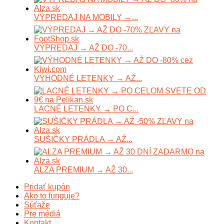
VÝPREDAJ NA MOBILY →...
VÝPREDAJ → AŽ DO -70...
VÝHODNÉ LETENKY → AŽ...
LACNÉ LETENKY → PO C...
SUŠIČKY PRÁDLA → AŽ...
ALZA PREMIUM → AŽ 30...
Pridať kupón
Ako to funguje?
Súťaže
Pre médiá
Kontakt