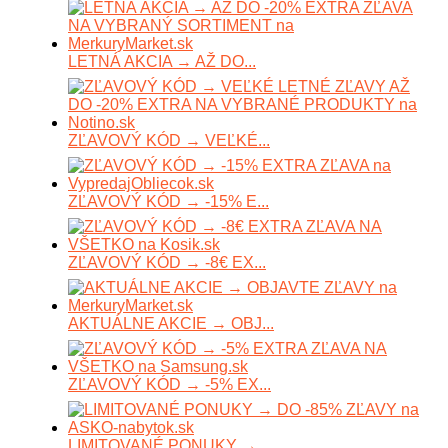
LETNÁ AKCIA → AŽ DO...
ZĽAVOVÝ KÓD → VEĽKÉ...
ZĽAVOVÝ KÓD → -15% E...
ZĽAVOVÝ KÓD → -8€ EX...
AKTUÁLNE AKCIE → OBJ...
ZĽAVOVÝ KÓD → -5% EX...
LIMITOVANÉ PONUKY →...