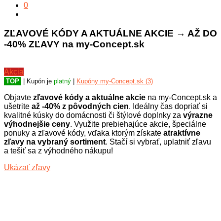
0
ZĽAVOVÉ KÓDY A AKTUÁLNE AKCIE → AŽ DO
-40% ZĽAVY na my-Concept.sk
Akcia
TOP
| Kupón je
platný
|
Kupóny my-Concept.sk (3)
Objavte
zľavové kódy a aktuálne akcie
na my-Concept.sk a
ušetrite
až -40% z pôvodných cien
. Ideálny čas dopriať si
kvalitné kúsky do domácnosti či štýlové doplnky za
výrazne
výhodnejšie ceny
. Využite prebiehajúce akcie, špeciálne
ponuky a zľavové kódy, vďaka ktorým získate
atraktívne
zľavy na vybraný sortiment
. Stačí si vybrať, uplatniť zľavu
a tešiť sa z výhodného nákupu!
Ukázať zľavy