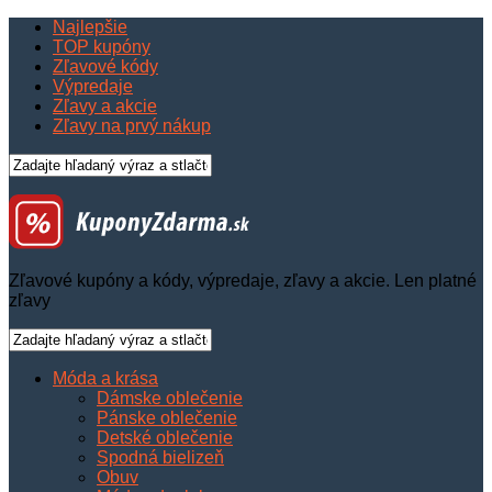
Najlepšie
TOP kupóny
Zľavové kódy
Výpredaje
Zľavy a akcie
Zľavy na prvý nákup
Zľavové kupóny a kódy, výpredaje, zľavy a akcie. Len platné
zľavy
Móda a krása
Dámske oblečenie
Pánske oblečenie
Detské oblečenie
Spodná bielizeň
Obuv