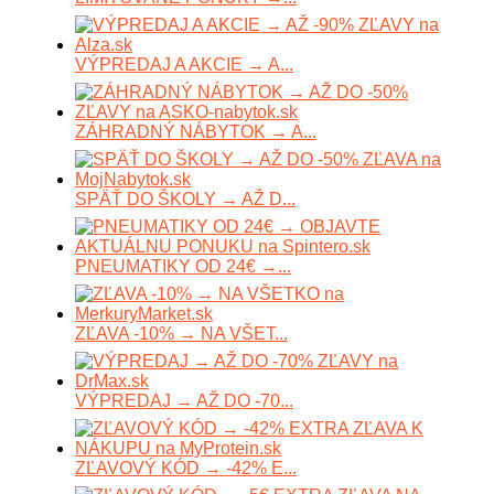
VÝPREDAJ A AKCIE → A...
ZÁHRADNÝ NÁBYTOK → A...
SPÄŤ DO ŠKOLY → AŽ D...
PNEUMATIKY OD 24€ →...
ZĽAVA -10% → NA VŠET...
VÝPREDAJ → AŽ DO -70...
ZĽAVOVÝ KÓD → -42% E...