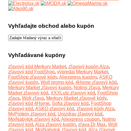
Vyhľadajte obchod alebo kupón
Vyhľadávané kupóny
zľavový kód Merkury Market
,
zľavový kupón Alza
,
zľavový kód FootShop
,
výpredaj Merkury Market
,
FootShop zľavové kódy
,
Aliexpress kupóny
,
ASKO
zľavový kupón
,
Wolt promo kód
,
4Home zľavový kód
,
Merkury Market zľavový kupón
,
Notino zľava
,
Merkury
Market zľavový kód
,
XXXLutz zľavový kód
,
FootShop
zľava
,
Wolt zľava
,
Merkury Market zľavové kódy
,
zľavový kód 4Home
,
Sofia zľavový kód
,
FootShop
zľavový kód
,
ASKO zľavový kód
,
zľavové kódy Alza
,
MyProtein zľavový kód
,
Unizdrav zľavový kód
,
MojNabytok zľavový kód
,
Aliexpress coupon
,
Notino
zľavový kód
,
Alza zľavový kupón
,
zľava Dr Max
,
Wolt
zľavový kód
,
MojNabytok zľavový kód
,
Alza zľavové