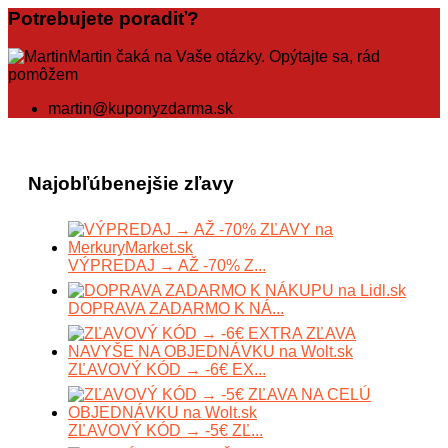
Potrebujete poradiť?
Martin čaká na Vaše otázky. Opýtajte sa, rád
pomôžem
martin@kuponyzdarma.sk
Najobľúbenejšie zľavy
VÝPREDAJ → AŽ -70% Z...
DOPRAVA ZADARMO K NÁ...
ZĽAVOVÝ KÓD → -6€ EX...
ZĽAVOVÝ KÓD → -5€ ZĽ...