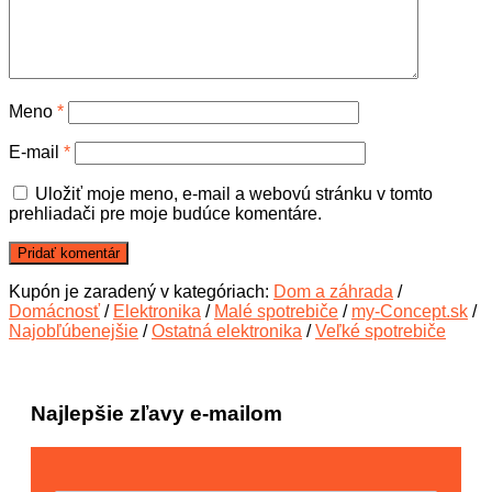
Meno
*
E-mail
*
Uložiť moje meno, e-mail a webovú stránku v tomto
prehliadači pre moje budúce komentáre.
Kupón je zaradený v kategóriach:
Dom a záhrada
/
Domácnosť
/
Elektronika
/
Malé spotrebiče
/
my-Concept.sk
/
Najobľúbenejšie
/
Ostatná elektronika
/
Veľké spotrebiče
Najlepšie zľavy e-mailom