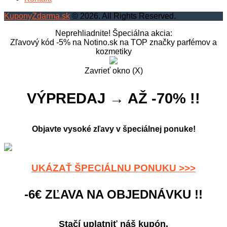
KuponyZdarma.sk
© 2026. All Rights Reserved.
Neprehliadnite! Špeciálna akcia:
Zľavový kód -5% na Notino.sk na TOP značky parfémov a
kozmetiky
Zavrieť okno (X)
VÝPREDAJ → AŽ -70% !!
Objavte vysoké zľavy v špeciálnej ponuke!
UKÁZAŤ ŠPECIÁLNU PONUKU >>>
-6€ ZĽAVA NA OBJEDNÁVKU !!
Stačí uplatniť náš kupón.