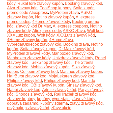
kódy
,
RukaHore zľavový kupón
,
Booking zľavový kód
,
Alza zľavový kód
,
FootShop kupóny
,
Sofia kupón
,
promo code Aliexpress
,
MyProtein zľava
,
ASKO
zľavový kupón
,
Notino zľavový kupón
,
Aliexpress
promo codes
,
4Home zľavové kódy
,
Booking promo
kód
,
zľavový kód Dr Max
,
Aliexpress coupons
,
Notino
zľavové kódy
,
Aliexpress code
,
ASKO zľava
,
Wolt kód
,
XXXLutz kupón
,
Wolt kódy
,
XXXLutz zľavový kód
,
4Home zľavový kupón
,
4Home zľava
,
VypredajObliecok zľavový kód
,
Booking zľava
,
Notino
kupón
,
Sofia zľavový kupón
,
Dr Max zľavový kód
,
MyProtein zľavové kódy
,
Manboxeo zľavový kód
,
Manboxeo zľavové kódy
,
Unizdrav zľavové kódy
,
Robel
zľavový kód
,
iSexShop zľavový kód
,
The Streets
zľavový kód
,
Mohito zľavový kupón
,
Siko zľavový
kupón
,
Coffeein zľavový kód
,
Martinus zľavový kupón
,
HairBurst zľavový kód
,
MojaLekaren zľavový kód
,
Philips zľavový kód
,
Philips zľavový kód
,
Mamido
zľavový kód
,
OBI zľavový kupón
,
Sinsay zľavový kód
,
Nabbi zľavový kód
,
Artmie zľavový kód
,
Parys zľavový
kód
,
Shooos zľavový kód
,
RajHraciek zľavový kód
,
zľavové kupóny
,
kupóny
,
výpredaje
,
zľavové kódy
,
doprava zadarmo
,
kupóny zdarma
,
zľavy
,
zľavový kód
,
prvý nákup zľavový kód
,
zľavy akcie