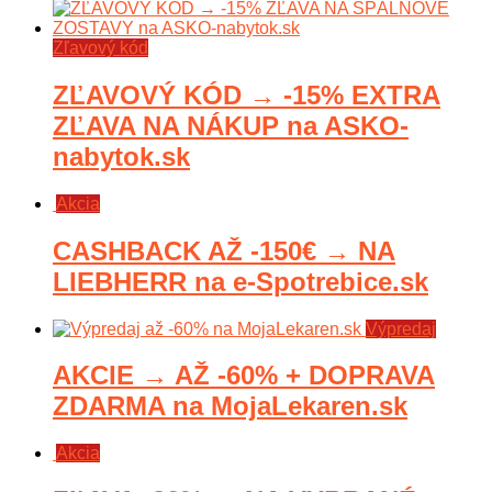
Zľavový kód
ZĽAVOVÝ KÓD → -15% EXTRA
ZĽAVA NA NÁKUP na ASKO-
nabytok.sk
Akcia
CASHBACK AŽ -150€ → NA
LIEBHERR na e-Spotrebice.sk
Výpredaj
AKCIE → AŽ -60% + DOPRAVA
ZDARMA na MojaLekaren.sk
Akcia