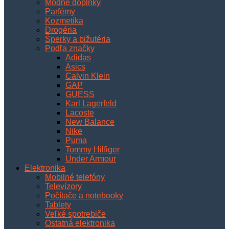
Módne doplnky
Parfémy
Kozmetika
Drogéria
Šperky a bižutéria
Podľa značky
Adidas
Asics
Calvin Klein
GAP
GUESS
Karl Lagerfeld
Lacoste
New Balance
Nike
Puma
Tommy Hilfiger
Under Armour
Elektronika
Mobilné telefóny
Televízory
Počítače a notebooky
Tablety
Veľké spotrebiče
Ostatná elektronika