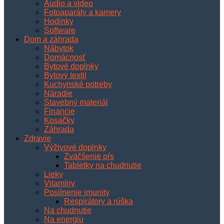
Audio a video
Fotoaparáty a kamery
Hodinky
Software
Dom a záhrada
Nábytok
Domácnosť
Bytové doplnky
Bytový textil
Kuchynské potreby
Náradie
Stavebný materiál
Financie
Kosačky
Záhrada
Zdravie
Výživové doplnky
Zväčšenie pŕs
Tabletky na chudnutie
Lieky
Vitamíny
Posilnenie imunity
Respirátory a rúška
Na chudnutie
Na energiu