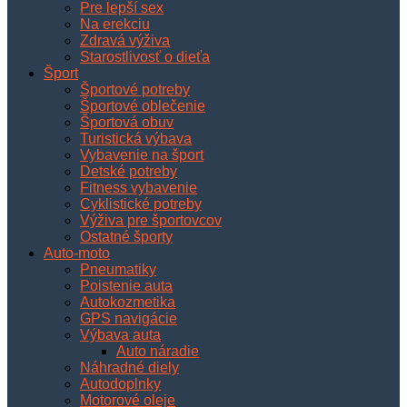
Pre lepší sex
Na erekciu
Zdravá výživa
Starostlivosť o dieťa
Šport
Športové potreby
Športové oblečenie
Športová obuv
Turistická výbava
Vybavenie na šport
Detské potreby
Fitness vybavenie
Cyklistické potreby
Výživa pre športovcov
Ostatné športy
Auto-moto
Pneumatiky
Poistenie auta
Autokozmetika
GPS navigácie
Výbava auta
Auto náradie
Náhradné diely
Autodoplnky
Motorové oleje