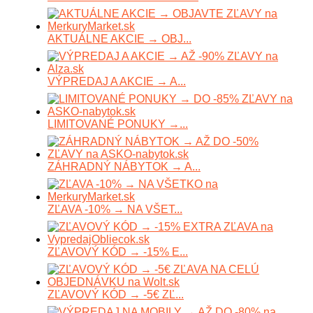
AKTUÁLNE AKCIE → OBJ...
VÝPREDAJ A AKCIE → A...
LIMITOVANÉ PONUKY →...
ZÁHRADNÝ NÁBYTOK → A...
ZĽAVA -10% → NA VŠET...
ZĽAVOVÝ KÓD → -15% E...
ZĽAVOVÝ KÓD → -5€ ZĽ...