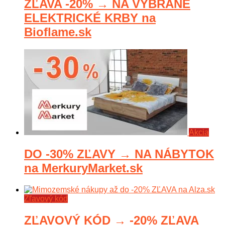
ZĽAVA -20% → NA VYBRANÉ
ELEKTRICKÉ KRBY na
Bioflame.sk
Akcia
DO -30% ZĽAVY → NA NÁBYTOK
na MerkuryMarket.sk
Zľavový kód
ZĽAVOVÝ KÓD → -20% ZĽAVA