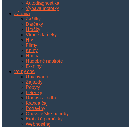
Autodiagnostika
Výbava motorky
Zábava
Zážitky
Darčeky
Hračky
Vtipné darčeky
Hry
Filmy
Knihy
Hudba
Hudobné nástroje
E-knihy
Voľný čas
Ubytovanie
Zájazdy
Pobyty
Letenky
Donáška jedla
Káva a čaj
Potraviny
Chovateľské potreby
Erotické pomôcky
Webhosting