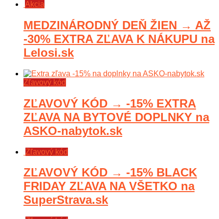
Akcia
MEDZINÁRODNÝ DEŇ ŽIEN → AŽ
-30% EXTRA ZĽAVA K NÁKUPU na
Lelosi.sk
Zľavový kód
ZĽAVOVÝ KÓD → -15% EXTRA
ZĽAVA NA BYTOVÉ DOPLNKY na
ASKO-nabytok.sk
Zľavový kód
ZĽAVOVÝ KÓD → -15% BLACK
FRIDAY ZĽAVA NA VŠETKO na
SuperStrava.sk