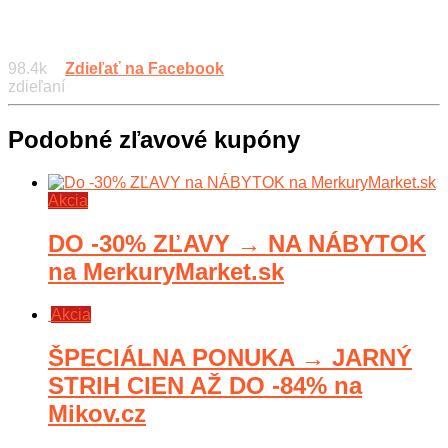
98.4k
Zdieľať na Facebook
zdieľaní
Podobné zľavové kupóny
Akcia
DO -30% ZĽAVY → NA NÁBYTOK
na MerkuryMarket.sk
Akcia
ŠPECIÁLNA PONUKA → JARNÝ
STRIH CIEN AŽ DO -84% na
Mikov.cz