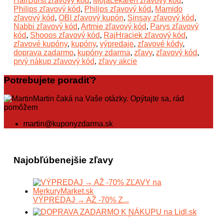
HairBurst zľavový kód
,
MojaLekaren zľavový kód
,
Philips zľavový kód
,
Philips zľavový kód
,
Mamido
zľavový kód
,
OBI zľavový kupón
,
Sinsay zľavový kód
,
Nabbi zľavový kód
,
Artmie zľavový kód
,
Parys zľavový
kód
,
Shooos zľavový kód
,
RajHraciek zľavový kód
,
zľavové kupóny
,
kupóny
,
výpredaje
,
zľavové kódy
,
doprava zadarmo
,
kupóny zdarma
,
zľavy
,
zľavový kód
,
prvý nákup zľavový kód
,
zľavy akcie
Potrebujete poradiť?
Martin čaká na Vaše otázky. Opýtajte sa, rád
pomôžem
martin@kuponyzdarma.sk
Najobľúbenejšie zľavy
VÝPREDAJ → AŽ -70% Z...