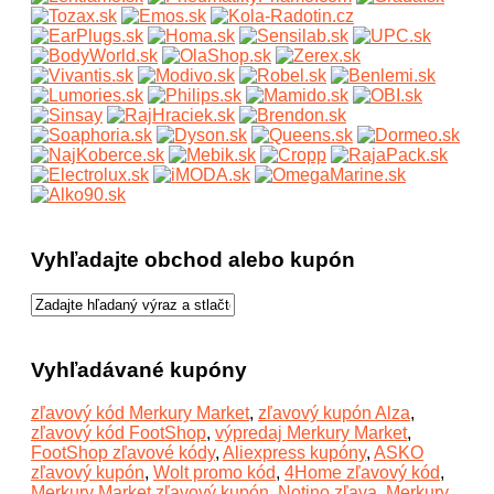
Vyhľadajte obchod alebo kupón
Vyhľadávané kupóny
zľavový kód Merkury Market
,
zľavový kupón Alza
,
zľavový kód FootShop
,
výpredaj Merkury Market
,
FootShop zľavové kódy
,
Aliexpress kupóny
,
ASKO
zľavový kupón
,
Wolt promo kód
,
4Home zľavový kód
,
Merkury Market zľavový kupón
,
Notino zľava
,
Merkury