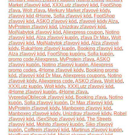
Market zľavový kód
,
XXXLutz zľavový kód
,
FootShop
zľava
,
Wolt zľava
,
Merkury Market zľavové kódy
,
zľavový kód 4Home
,
Sofia zľavový kód
,
FootShop
zľavový kód
,
ASKO zľavový kód
,
zľavové kódy Alza
,
MyProtein zľavový kód
,
Unizdrav zľavový kód
,
MojNabytok zľavový kód
,
Aliexpress coupon
,
Notino
zľavový kód
,
Alza zľavový kupón
,
zľava Dr Max
,
Wolt
zľavový kód
,
MojNabytok zľavový kód
,
Alza zľavové
kódy
,
RukaHore zľavový kupón
,
Booking zľavový kód
,
Alza zľavový kód
,
FootShop kupóny
,
Sofia kupón
,
promo code Aliexpress
,
MyProtein zľava
,
ASKO
zľavový kupón
,
Notino zľavový kupón
,
Aliexpress
promo codes
,
4Home zľavové kódy
,
Booking promo
kód
,
zľavový kód Dr Max
,
Aliexpress coupons
,
Notino
zľavové kódy
,
Aliexpress code
,
ASKO zľava
,
Wolt kód
,
XXXLutz kupón
,
Wolt kódy
,
XXXLutz zľavový kód
,
4Home zľavový kupón
,
4Home zľava
,
VypredajObliecok zľavový kód
,
Booking zľava
,
Notino
kupón
,
Sofia zľavový kupón
,
Dr Max zľavový kód
,
MyProtein zľavové kódy
,
Manboxeo zľavový kód
,
Manboxeo zľavové kódy
,
Unizdrav zľavové kódy
,
Robel
zľavový kód
,
iSexShop zľavový kód
,
The Streets
zľavový kód
,
Mohito zľavový kupón
,
Siko zľavový
kupón
,
Coffeein zľavový kód
,
Martinus zľavový kupón
,