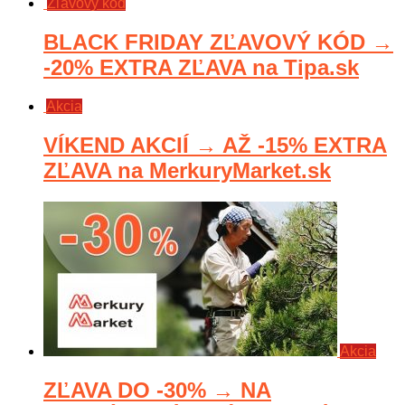
Zľavový kód
BLACK FRIDAY ZĽAVOVÝ KÓD →
-20% EXTRA ZĽAVA na Tipa.sk
Akcia
VÍKEND AKCIÍ → AŽ -15% EXTRA
ZĽAVA na MerkuryMarket.sk
Akcia
ZĽAVA DO -30% → NA