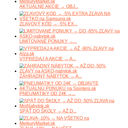
AKTUÁLNE AKCIE → OBJ...
ZĽAVOVÝ KÓD → -5% EX...
LIMITOVANÉ PONUKY →...
VÝPREDAJ A AKCIE → A...
ZÁHRADNÝ NÁBYTOK → A...
PNEUMATIKY OD 24€ →...
SPÄŤ DO ŠKOLY → AŽ D...