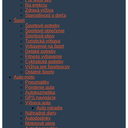
Na erekciu
Zdravá výživa
Starostlivosť o dieťa
Šport
Športové potreby
Športové oblečenie
Športová obuv
Turistická výbava
Vybavenie na šport
Detské potreby
Fitness vybavenie
Cyklistické potreby
Výživa pre športovcov
Ostatné športy
Auto-moto
Pneumatiky
Poistenie auta
Autokozmetika
GPS navigácie
Výbava auta
Auto náradie
Náhradné diely
Autodoplnky
Motorové oleje