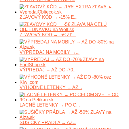
ZĽAVOVÝ KÓD → -15% E...
ZĽAVOVÝ KÓD → -5€ ZĽ...
VÝPREDAJ NA MOBILY →...
VÝPREDAJ → AŽ DO -70...
VÝHODNÉ LETENKY → AŽ...
LACNÉ LETENKY → PO C...
SUŠIČKY PRÁDLA → AŽ...