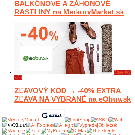
BALKÓNOVÉ A ZÁHONOVÉ
RASTLINY na MerkuryMarket.sk
Zľavový
kód
ZĽAVOVÝ KÓD → -40% EXTRA
ZĽAVA NA VYBRANÉ na eObuv.sk