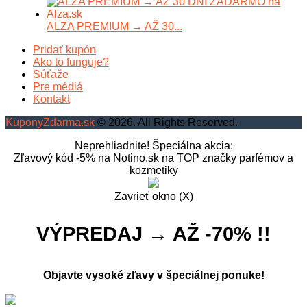
ALZA PREMIUM → AŽ 30...
Pridať kupón
Ako to funguje?
Súťaže
Pre médiá
Kontakt
KuponyZdarma.sk
© 2026. All Rights Reserved.
Neprehliadnite! Špeciálna akcia:
Zľavový kód -5% na Notino.sk na TOP značky parfémov a
kozmetiky
Zavrieť okno (X)
VÝPREDAJ → AŽ -70% !!
Objavte vysoké zľavy v špeciálnej ponuke!