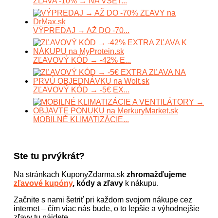
ZĽAVA -10% → NA VŠET...
VÝPREDAJ → AŽ DO -70...
ZĽAVOVÝ KÓD → -42% E...
ZĽAVOVÝ KÓD → -5€ EX...
MOBILNÉ KLIMATIZÁCIE...
Ste tu prvýkrát?
Na stránkach KuponyZdarma.sk
zhromažďujeme
zľavové kupóny
, kódy a zľavy
k nákupu.
Začnite s nami šetriť pri každom svojom nákupe cez
internet – čím viac nás bude, o to lepšie a výhodnejšie
zľavy tu nájdete.