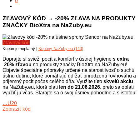
0
ZĽAVOVÝ KÓD → -20% ZĽAVA NA PRODUKTY
ZNAČKY BioXtra na NaZuby.eu
Zľavový kód
Kupón je neplatný |
Kupóny NaZuby.eu (143)
Doprajte si svieži pocit a komfort v ústnej hygiene
s extra
-20% zľavou
na produkty značky BioXtra na NaZuby.eu!
Objavte špeciálne prípravky určené na starostlivosť o suchú
ústnu dutinu, ktoré pomáhajú udržať prirodzenú rovnováhu a
príjemný pocit počas celého dňa. Využite túto
skvelú akciu
na NaZuby.eu, ktorá platí
len do 21.06.2026
, preto sa oplatí
využiť ju včas. Starajte sa o svoj úsmev pohodlne a s istotou!
…U20
Zobraziť kód