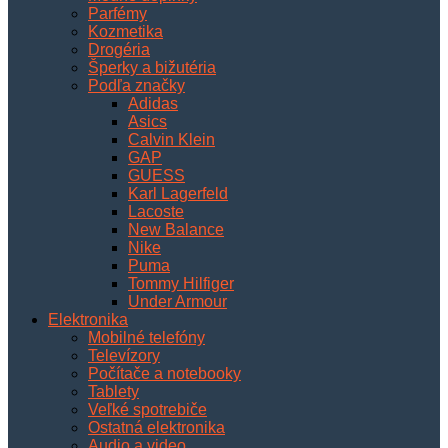
Parfémy
Kozmetika
Drogéria
Šperky a bižutéria
Podľa značky
Adidas
Asics
Calvin Klein
GAP
GUESS
Karl Lagerfeld
Lacoste
New Balance
Nike
Puma
Tommy Hilfiger
Under Armour
Elektronika
Mobilné telefóny
Televízory
Počítače a notebooky
Tablety
Veľké spotrebiče
Ostatná elektronika
Audio a video