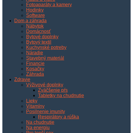
Fotoaparáty a kamery
Hodinky
Software
Dom a záhrada
Nábytok
Domácnosť
Bytové doplnky
Bytový textil
Kuchynské potreby
Náradie
Stavebný materiál
Financie
Kosačky
Záhrada
Zdravie
Výživové doplnky
Zväčšenie pŕs
Tabletky na chudnutie
Lieky
Vitamíny
Posilnenie imunity
Respirátory a rúška
Na chudnutie
Na energiu
Pre lepší sex