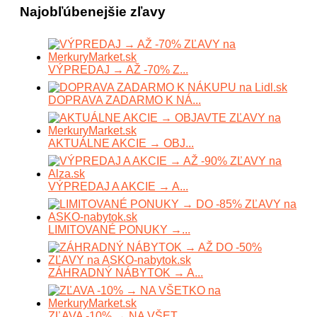
Najobľúbenejšie zľavy
VÝPREDAJ → AŽ -70% Z...
DOPRAVA ZADARMO K NÁ...
AKTUÁLNE AKCIE → OBJ...
VÝPREDAJ A AKCIE → A...
LIMITOVANÉ PONUKY →...
ZÁHRADNÝ NÁBYTOK → A...
ZĽAVA -10% → NA VŠET...