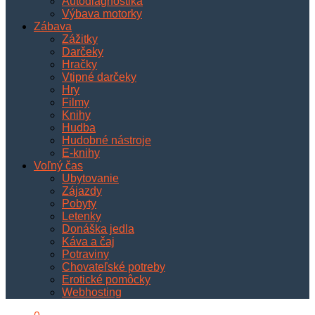
Autodiagnostika
Výbava motorky
Zábava
Zážitky
Darčeky
Hračky
Vtipné darčeky
Hry
Filmy
Knihy
Hudba
Hudobné nástroje
E-knihy
Voľný čas
Ubytovanie
Zájazdy
Pobyty
Letenky
Donáška jedla
Káva a čaj
Potraviny
Chovateľské potreby
Erotické pomôcky
Webhosting