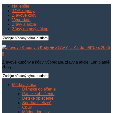
Najlepšie
TOP kupóny
Zľavové kódy
Výpredaje
Zľavy a akcie
Zľavy na prvý nákup
Zľavové kupóny a kódy, výpredaje, zľavy a akcie. Len platné
zľavy
Móda a krása
Dámske oblečenie
Pánske oblečenie
Detské oblečenie
Spodná bielizeň
Obuv
Módne doplnky