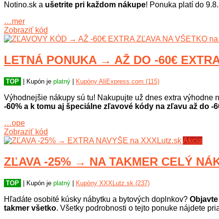
Notino.sk a
ušetrite pri každom nákupe
! Ponuka platí do 9.8
…mer
Zobraziť kód
LETNÁ PONUKA → AŽ DO -60€ EXTRA 
TOP
| Kupón je
platný
|
Kupóny AliExpress.com (115)
Výhodnejšie nákupy sú tu! Nakupujte už dnes extra výhodne n
-60% a k tomu aj špeciálne zľavové kódy na zľavu až do -6
…ope
Zobraziť kód
Akcia
ZĽAVA -25% → NA TAKMER CELÝ NÁK
TOP
| Kupón je
platný
|
Kupóny XXXLutz.sk (237)
Hľadáte osobité kúsky nábytku a bytových doplnkov?
Objavte
takmer všetko
. Všetky podrobnosti o tejto ponuke nájdete pr