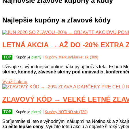
Najnovšie zľavové kupóny a kódy
Najlepšie kupóny a zľavové kódy
LETNÁ AKCIA → AŽ DO -20% EXTRA Z
TOP
| Kupón je
platný
|
Kupóny MerkuryMarket.sk (309)
Užívajte si výhodnejšie online nákupy aj počas leta. Eshop Me
skrine, komody, závesné skriny pod umývadlo, konferenčné
Využiť akciu
ZĽAVOVÝ KÓD → VEĽKÉ LETNÉ ZĽAVY
TOP
| Kupón je
platný
|
Kupóny NOTINO.sk (789)
Spríjemnite si leto s výhodnými nákupmi na Notino.sk a získaj
za ešte lepšie ceny
. Využite letnú akciu a objavte široký výb