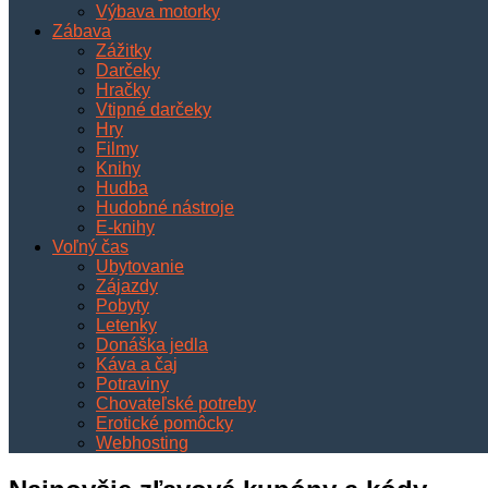
Výbava motorky
Zábava
Zážitky
Darčeky
Hračky
Vtipné darčeky
Hry
Filmy
Knihy
Hudba
Hudobné nástroje
E-knihy
Voľný čas
Ubytovanie
Zájazdy
Pobyty
Letenky
Donáška jedla
Káva a čaj
Potraviny
Chovateľské potreby
Erotické pomôcky
Webhosting