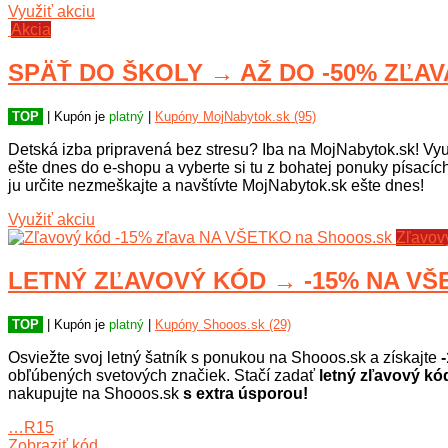
Využiť akciu
Akcia
SPÄŤ DO ŠKOLY → AŽ DO -50% ZĽAVA
TOP
| Kupón je
platný
|
Kupóny MojNabytok.sk (95)
Detská izba pripravená bez stresu? Iba na MojNabytok.sk! Vyu
ešte dnes do e-shopu a vyberte si tu z bohatej ponuky písacíc
ju určite nezmeškajte a navštívte MojNabytok.sk ešte dnes!
Využiť akciu
Zľavov
LETNÝ ZĽAVOVÝ KÓD → -15% NA VŠE
TOP
| Kupón je
platný
|
Kupóny Shooos.sk (29)
Osviežte svoj letný šatník s ponukou na Shooos.sk a získajte
-
obľúbených svetových značiek. Stačí zadať
letný zľavový kó
nakupujte na Shooos.sk
s extra úsporou!
…R15
Zobraziť kód