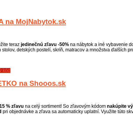
 na MojNabytok.sk
žite teraz
jedinečnú zľavu -50%
na nábytok a iné vybavenie do 
h stolov, detských postelí, skríň, matracov a množstva ďalších p
ý kód
TKO na Shooos.sk
15 % zľavu
na celý sortiment! So zľavovým kódom
nakúpite v
d
pri objednávke a zľava sa automaticky uplatní. Využite túto skv