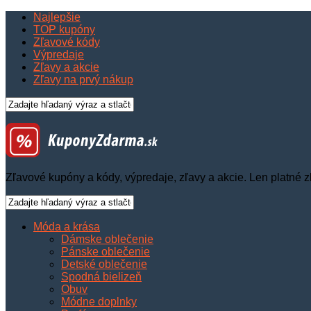
Najlepšie
TOP kupóny
Zľavové kódy
Výpredaje
Zľavy a akcie
Zľavy na prvý nákup
Zľavové kupóny a kódy, výpredaje, zľavy a akcie. Len platné z
Móda a krása
Dámske oblečenie
Pánske oblečenie
Detské oblečenie
Spodná bielizeň
Obuv
Módne doplnky