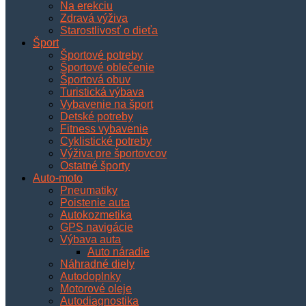
Na erekciu
Zdravá výživa
Starostlivosť o dieťa
Šport
Športové potreby
Športové oblečenie
Športová obuv
Turistická výbava
Vybavenie na šport
Detské potreby
Fitness vybavenie
Cyklistické potreby
Výživa pre športovcov
Ostatné športy
Auto-moto
Pneumatiky
Poistenie auta
Autokozmetika
GPS navigácie
Výbava auta
Auto náradie
Náhradné diely
Autodoplnky
Motorové oleje
Autodiagnostika