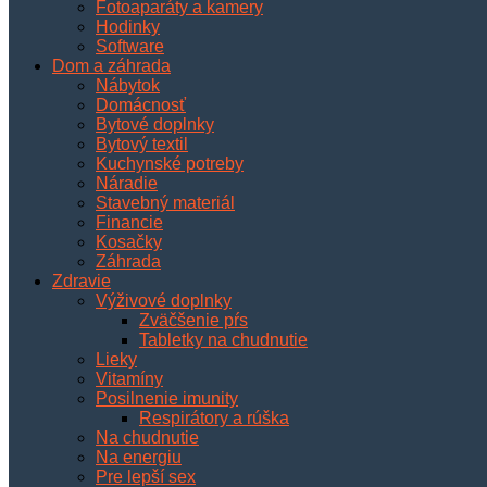
Fotoaparáty a kamery
Hodinky
Software
Dom a záhrada
Nábytok
Domácnosť
Bytové doplnky
Bytový textil
Kuchynské potreby
Náradie
Stavebný materiál
Financie
Kosačky
Záhrada
Zdravie
Výživové doplnky
Zväčšenie pŕs
Tabletky na chudnutie
Lieky
Vitamíny
Posilnenie imunity
Respirátory a rúška
Na chudnutie
Na energiu
Pre lepší sex