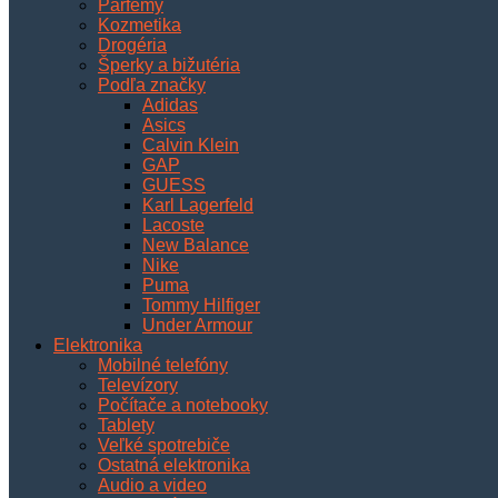
Parfémy
Kozmetika
Drogéria
Šperky a bižutéria
Podľa značky
Adidas
Asics
Calvin Klein
GAP
GUESS
Karl Lagerfeld
Lacoste
New Balance
Nike
Puma
Tommy Hilfiger
Under Armour
Elektronika
Mobilné telefóny
Televízory
Počítače a notebooky
Tablety
Veľké spotrebiče
Ostatná elektronika
Audio a video