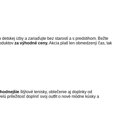
detskej izby a zariaďujte bez starostí a s predstihom. Bežte
roduktov
za výhodné ceny.
Akcia platí len obmedzený čas, tak
ýhodnejšie
štýlové tenisky, oblečenie aj doplnky od
elú príležitosť doplniť svoj outfit o nové módne kúsky a