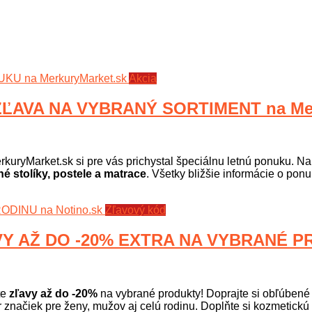
Akcia
ĽAVA NA VYBRANÝ SORTIMENT na Mer
rkuryMarket.sk si pre vás prichystal špeciálnu letnú ponuku. Na
 stolíky, postele a matrace
. Všetky bližšie informácie o pon
Zľavový kód
 AŽ DO -20% EXTRA NA VYBRANÉ PR
te
zľavy až do -20%
na vybrané produkty! Doprajte si obľúbené pa
er značiek pre ženy, mužov aj celú rodinu. Doplňte si kozmetickú