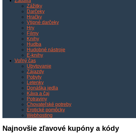
Zábava
Zážitky
Darčeky
Hračky
Vtipné darčeky
Hry
Filmy
Knihy
Hudba
Hudobné nástroje
E-knihy
Voľný čas
Ubytovanie
Zájazdy
Pobyty
Letenky
Donáška jedla
Káva a čaj
Potraviny
Chovateľské potreby
Erotické pomôcky
Webhosting
Najnovšie zľavové kupóny a kódy