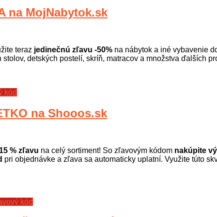
 na MojNabytok.sk
žite teraz
jedinečnú zľavu -50%
na nábytok a iné vybavenie do 
h stolov, detských postelí, skríň, matracov a množstva ďalších p
ý kód
TKO na Shooos.sk
15 % zľavu
na celý sortiment! So zľavovým kódom
nakúpite v
d
pri objednávke a zľava sa automaticky uplatní. Využite túto skv
avový kód