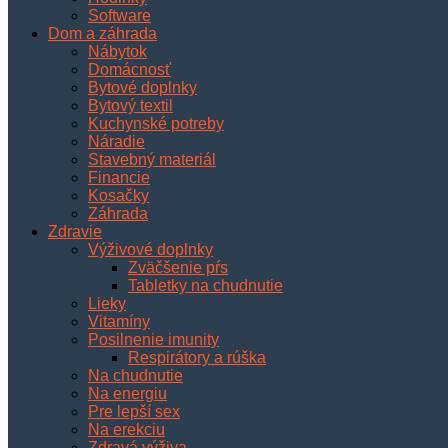
Software
Dom a záhrada
Nábytok
Domácnosť
Bytové doplnky
Bytový textil
Kuchynské potreby
Náradie
Stavebný materiál
Financie
Kosačky
Záhrada
Zdravie
Výživové doplnky
Zväčšenie pŕs
Tabletky na chudnutie
Lieky
Vitamíny
Posilnenie imunity
Respirátory a rúška
Na chudnutie
Na energiu
Pre lepší sex
Na erekciu
Zdravá výživa