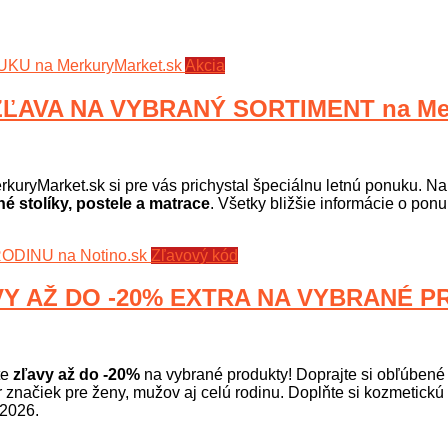
Akcia
ĽAVA NA VYBRANÝ SORTIMENT na Mer
rkuryMarket.sk si pre vás prichystal špeciálnu letnú ponuku. Na
 stolíky, postele a matrace
. Všetky bližšie informácie o pon
Zľavový kód
 AŽ DO -20% EXTRA NA VYBRANÉ PR
te
zľavy až do -20%
na vybrané produkty! Doprajte si obľúbené pa
er značiek pre ženy, mužov aj celú rodinu. Doplňte si kozmetickú
.2026.