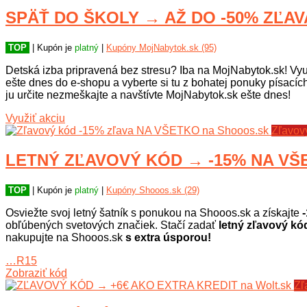
SPÄŤ DO ŠKOLY → AŽ DO -50% ZĽAVA
TOP
| Kupón je
platný
|
Kupóny MojNabytok.sk (95)
Detská izba pripravená bez stresu? Iba na MojNabytok.sk! Vyu
ešte dnes do e-shopu a vyberte si tu z bohatej ponuky písacíc
ju určite nezmeškajte a navštívte MojNabytok.sk ešte dnes!
Využiť akciu
Zľavov
LETNÝ ZĽAVOVÝ KÓD → -15% NA VŠE
TOP
| Kupón je
platný
|
Kupóny Shooos.sk (29)
Osviežte svoj letný šatník s ponukou na Shooos.sk a získajte
-
obľúbených svetových značiek. Stačí zadať
letný zľavový kó
nakupujte na Shooos.sk
s extra úsporou!
…R15
Zobraziť kód
Zľ