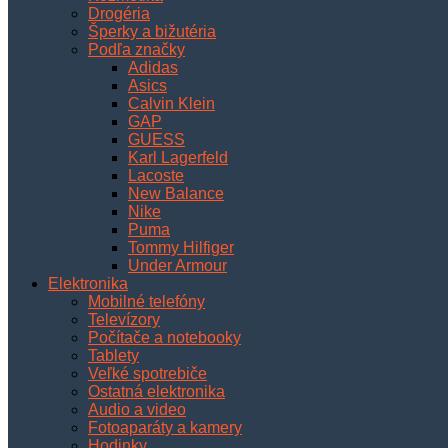
Drogéria
Šperky a bižutéria
Podľa značky
Adidas
Asics
Calvin Klein
GAP
GUESS
Karl Lagerfeld
Lacoste
New Balance
Nike
Puma
Tommy Hilfiger
Under Armour
Elektronika
Mobilné telefóny
Televízory
Počítače a notebooky
Tablety
Veľké spotrebiče
Ostatná elektronika
Audio a video
Fotoaparáty a kamery
Hodinky