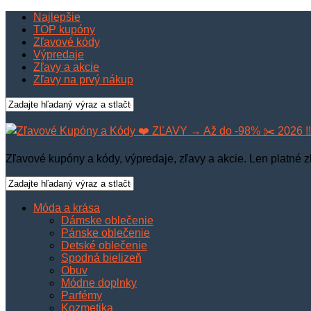
Najlepšie
TOP kupóny
Zľavové kódy
Výpredaje
Zľavy a akcie
Zľavy na prvý nákup
Zľavové kupóny a kódy, výpredaje, zľavy a akcie. Len platné z
Móda a krása
Dámske oblečenie
Pánske oblečenie
Detské oblečenie
Spodná bielizeň
Obuv
Módne doplnky
Parfémy
Kozmetika