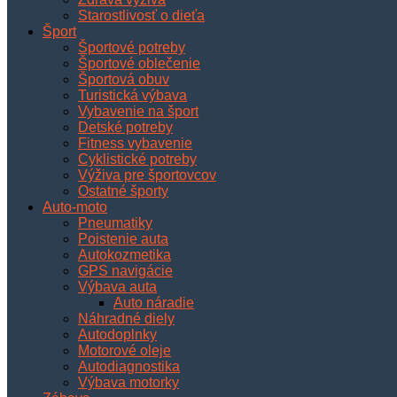
Starostlivosť o dieťa
Šport
Športové potreby
Športové oblečenie
Športová obuv
Turistická výbava
Vybavenie na šport
Detské potreby
Fitness vybavenie
Cyklistické potreby
Výživa pre športovcov
Ostatné športy
Auto-moto
Pneumatiky
Poistenie auta
Autokozmetika
GPS navigácie
Výbava auta
Auto náradie
Náhradné diely
Autodoplnky
Motorové oleje
Autodiagnostika
Výbava motorky