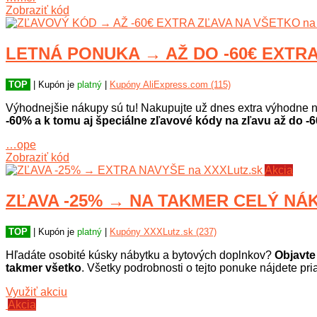
Zobraziť kód
LETNÁ PONUKA → AŽ DO -60€ EXTRA 
TOP
| Kupón je
platný
|
Kupóny AliExpress.com (115)
Výhodnejšie nákupy sú tu! Nakupujte už dnes extra výhodne n
-60% a k tomu aj špeciálne zľavové kódy na zľavu až do -6
…ope
Zobraziť kód
Akcia
ZĽAVA -25% → NA TAKMER CELÝ NÁK
TOP
| Kupón je
platný
|
Kupóny XXXLutz.sk (237)
Hľadáte osobité kúsky nábytku a bytových doplnkov?
Objavte
takmer všetko
. Všetky podrobnosti o tejto ponuke nájdete pr
Využiť akciu
Akcia