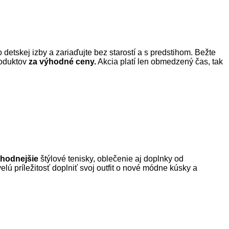
detskej izby a zariaďujte bez starostí a s predstihom. Bežte
roduktov
za výhodné ceny.
Akcia platí len obmedzený čas, tak
ýhodnejšie
štýlové tenisky, oblečenie aj doplnky od
elú príležitosť doplniť svoj outfit o nové módne kúsky a