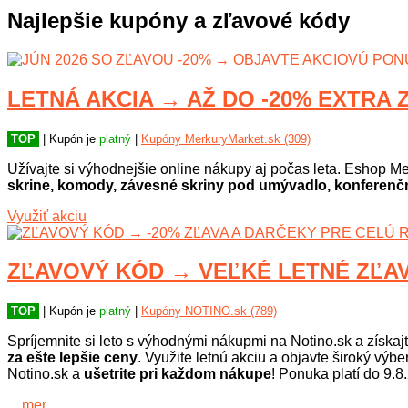
Najlepšie kupóny a zľavové kódy
LETNÁ AKCIA → AŽ DO -20% EXTRA Z
TOP
| Kupón je
platný
|
Kupóny MerkuryMarket.sk (309)
Užívajte si výhodnejšie online nákupy aj počas leta. Eshop Me
skrine, komody, závesné skriny pod umývadlo, konferenčné
Využiť akciu
ZĽAVOVÝ KÓD → VEĽKÉ LETNÉ ZĽAVY
TOP
| Kupón je
platný
|
Kupóny NOTINO.sk (789)
Spríjemnite si leto s výhodnými nákupmi na Notino.sk a získaj
za ešte lepšie ceny
. Využite letnú akciu a objavte široký výb
Notino.sk a
ušetrite pri každom nákupe
! Ponuka platí do 9.8
…mer